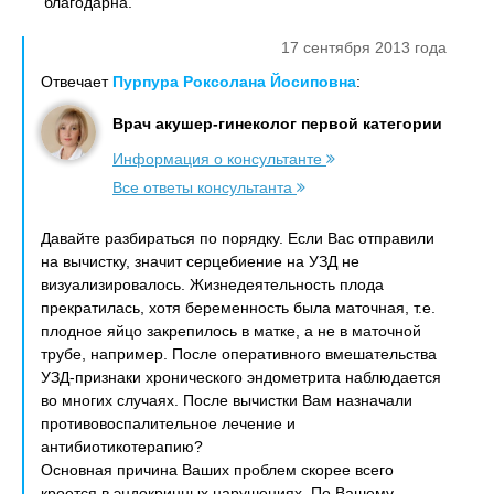
благодарна.
17 сентября 2013 года
Отвечает
Пурпура Роксолана Йосиповна
:
Врач акушер-гинеколог первой категории
Информация о консультанте
Все ответы консультанта
Давайте разбираться по порядку. Если Вас отправили
на вычистку, значит серцебиение на УЗД не
визуализировалось. Жизнедеятельность плода
прекратилась, хотя беременность была маточная, т.е.
плодное яйцо закрепилось в матке, а не в маточной
трубе, например. После оперативного вмешательства
УЗД-признаки хронического эндометрита наблюдается
во многих случаях. После вычистки Вам назначали
противовоспалительное лечение и
антибиотикотерапию?
Основная причина Ваших проблем скорее всего
кроется в эндокринных нарушениях. По Вашему