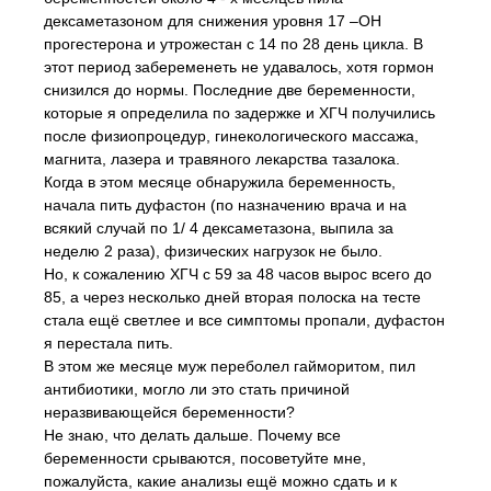
дексаметазоном для снижения уровня 17 –ОН
прогестерона и утрожестан с 14 по 28 день цикла. В
этот период забеременеть не удавалось, хотя гормон
снизился до нормы. Последние две беременности,
которые я определила по задержке и ХГЧ получились
после физиопроцедур, гинекологического массажа,
магнита, лазера и травяного лекарства тазалока.
Когда в этом месяце обнаружила беременность,
начала пить дуфастон (по назначению врача и на
всякий случай по 1/ 4 дексаметазона, выпила за
неделю 2 раза), физических нагрузок не было.
Но, к сожалению ХГЧ с 59 за 48 часов вырос всего до
85, а через несколько дней вторая полоска на тесте
стала ещё светлее и все симптомы пропали, дуфастон
я перестала пить.
В этом же месяце муж переболел гайморитом, пил
антибиотики, могло ли это стать причиной
неразвивающейся беременности?
Не знаю, что делать дальше. Почему все
беременности срываются, посоветуйте мне,
пожалуйста, какие анализы ещё можно сдать и к