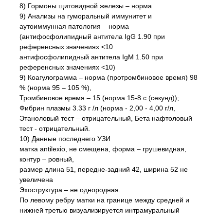
8) Гормоны щитовидной железы – норма
9) Анализы на гуморальный иммунитет и
аутоиммунная патология – норма
(антифосфолипидный антитела IgG 1.90 при
референсных значениях <10
антифосфолипидный антитела IgM 1.50 при
референсных значениях <10)
9) Коагулограмма – норма (протромбиновое время) 98
% (норма 95 – 105 %),
Тромбиновое время – 15 (норма 15-8 с (секунд));
Фибрин плазмы 3.33 г /л (норма - 2,00 - 4,00 г/л,
Этаноловый тест – отрицательный, Бета нафтоловый
тест - отрицательный.
10) Данные последнего УЗИ
матка antilexio, не смещена, форма – грушевидная,
контур – ровный,
размер длина 51, передне-задний 42, ширина 52 не
увеличена
Эхоструктура – не однородная.
По левому ребру матки на границе между средней и
нижней третью визуализируется интрамуральный