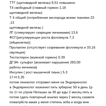
ТТГ (щитовидной железы) 8,51 повышено
Т4 свободный (главный гормон 1,16
щитовидной железы)
Т 4 общий (потребление кислорода всеми тканями 23
,13
щитовидной железы )
ЛГ (стимулирует секрецию яичниками) 13,6
ФСГ(регулирующих роста фолликула 7,3
(яйцеклетки))
Пролактин (отсутствует созревание фолликула и 33,16
овуляция)
Тестостерон (мужской гормон) 0,39
ДГЭА- сульфат (возникает нарушение 283,00
работы яичников)
Инсулин ( рост мышечной ткани.) 5,3
17-Н 5,35
потом гинеколог отправил меня на Эндокринолог
а Эндокринолог назначил пить зубирокс 50 в день 1р
по 1т по утром Наташах за 30 до еды 2 месяц пить а
потом сдать повторный анализ через 2 месяц скажите
пожалуйста какая у меня степень зоба и когда мне