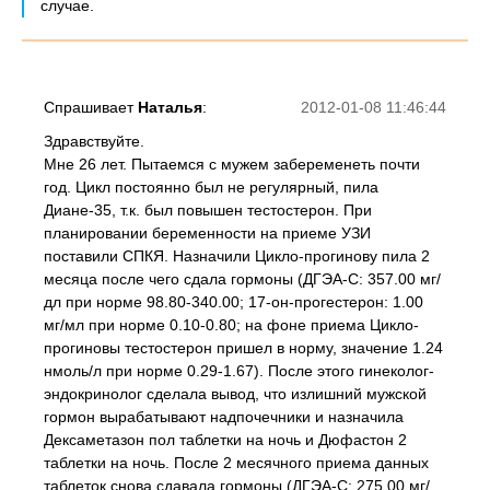
случае.
Спрашивает
Наталья
:
2012-01-08 11:46:44
Здравствуйте.
Мне 26 лет. Пытаемся с мужем забеременеть почти
год. Цикл постоянно был не регулярный, пила
Диане-35, т.к. был повышен тестостерон. При
планировании беременности на приеме УЗИ
поставили СПКЯ. Назначили Цикло-прогинову пила 2
месяца после чего сдала гормоны (ДГЭА-С: 357.00 мг/
дл при норме 98.80-340.00; 17-он-прогестерон: 1.00
мг/мл при норме 0.10-0.80; на фоне приема Цикло-
прогиновы тестостерон пришел в норму, значение 1.24
нмоль/л при норме 0.29-1.67). После этого гинеколог-
эндокринолог сделала вывод, что излишний мужской
гормон вырабатывают надпочечники и назначила
Дексаметазон пол таблетки на ночь и Дюфастон 2
таблетки на ночь. После 2 месячного приема данных
таблеток снова сдавала гормоны (ДГЭА-С: 275.00 мг/