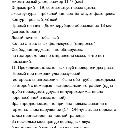
миоматозный улел, размер 11 *7 (мм)
Эндометрий – 19, соответствует фазе цикла,
эхоструктура – трёхслойная, соответствует фазе цикла.
Контур – ровный, чёткий.
Правый яичник – Доминирубщее образование 18 мм
(corpus luteum)
Левый яичник – обычный
Кол-во антральных фолликулов: “ожирелье”
Свободная жидкость – не обнаружена.
на гистероскопию не отправляли сказали что нет
показаний.
11. Проходимость маточных труб проверяли два раза.
Первый при помощи ультразвуковой
гистеросальпингоскопии – были обе трубы проходимы,
во второй с помощью Гистеросальпингографии (одна
труба проходима, другая полупроходима, после
перенесённой внематочной)
Врач предположил, что причина невынашивания в
гормональном нарушении (17 –ОН чуть выше нормы, а
также прогестерон на нижней границе.
За несколько месяцев до последных двух
беременностей около 4 - х месяцев пила