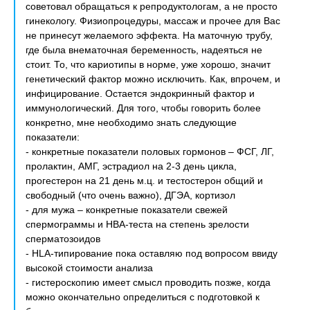
советовал обращаться к репродуктологам, а не просто
гинекологу. Физиопроцедуры, массаж и прочее для Вас
не принесут желаемого эффекта. На маточную трубу,
где была внематочная беременность, надеяться не
стоит. То, что кариотипы в норме, уже хорошо, значит
генетический фактор можно исключить. Как, впрочем, и
инфицирование. Остается эндокринный фактор и
иммунологический. Для того, чтобы говорить более
конкретно, мне необходимо знать следующие
показатели:
- конкретные показатели половых гормонов – ФСГ, ЛГ,
пролактин, АМГ, эстрадиол на 2-3 день цикла,
прогестерон на 21 день м.ц. и тестостерон общий и
свободный (что очень важно), ДГЭА, кортизол
- для мужа – конкретные показатели свежей
спермограммы и НВА-теста на степень зрелости
сперматозоидов
- HLA-типирование пока оставляю под вопросом ввиду
высокой стоимости анализа
- гистероскопию имеет смысл проводить позже, когда
можно окончательно определиться с подготовкой к