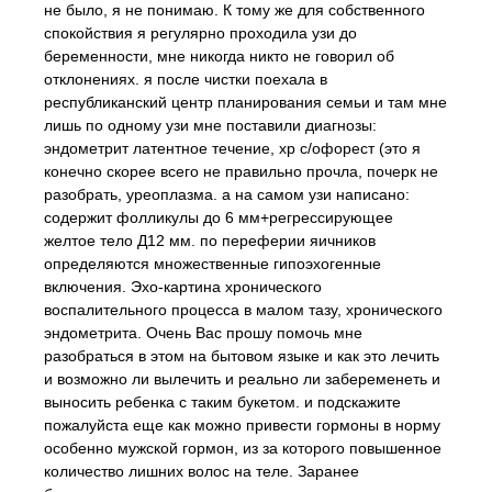
не было, я не понимаю. К тому же для собственного
спокойствия я регулярно проходила узи до
беременности, мне никогда никто не говорил об
отклонениях. я после чистки поехала в
республиканский центр планирования семьи и там мне
лишь по одному узи мне поставили диагнозы:
эндометрит латентное течение, хр с/офорест (это я
конечно скорее всего не правильно прочла, почерк не
разобрать, уреоплазма. а на самом узи написано:
содержит фолликулы до 6 мм+регрессирующее
желтое тело Д12 мм. по переферии яичников
определяются множественные гипоэхогенные
включения. Эхо-картина хронического
воспалительного процесса в малом тазу, хронического
эндометрита. Очень Вас прошу помочь мне
разобраться в этом на бытовом языке и как это лечить
и возможно ли вылечить и реально ли забеременеть и
выносить ребенка с таким букетом. и подскажите
пожалуйста еще как можно привести гормоны в норму
особенно мужской гормон, из за которого повышенное
количество лишних волос на теле. Заранее