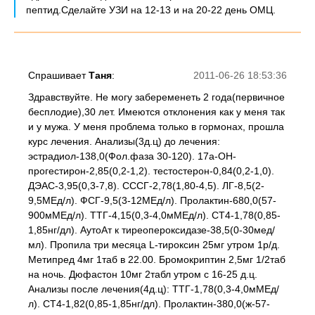
пептид.Сделайте УЗИ на 12-13 и на 20-22 день ОМЦ.
Спрашивает
Таня
:
2011-06-26 18:53:36
Здравствуйте. Не могу забеременеть 2 года(первичное
бесплодие),30 лет. Имеются отклонения как у меня так
и у мужа. У меня проблема только в гормонах, прошла
курс лечения. Анализы(3д.ц) до лечения:
эстрадиол-138,0(Фол.фаза 30-120). 17а-ОН-
прогестирон-2,85(0,2-1,2). тестостерон-0,84(0,2-1,0).
ДЭАС-3,95(0,3-7,8). СССГ-2,78(1,80-4,5). ЛГ-8,5(2-
9,5МЕд/л). ФСГ-9,5(3-12МЕд/л). Пролактин-680,0(57-
900мМЕд/л). ТТГ-4,15(0,3-4,0мМЕд/л). СТ4-1,78(0,85-
1,85нг/дл). АутоАт к тиреопероксидазе-38,5(0-30мед/
мл). Пропила три месяца L-тироксин 25мг утром 1р/д.
Метипред 4мг 1таб в 22.00. Бромокриптин 2,5мг 1/2таб
на ночь. Дюфастон 10мг 2табл утром с 16-25 д.ц.
Анализы после лечения(4д.ц): ТТГ-1,78(0,3-4,0мМЕд/
л). СТ4-1,82(0,85-1,85нг/дл). Пролактин-380,0(ж-57-