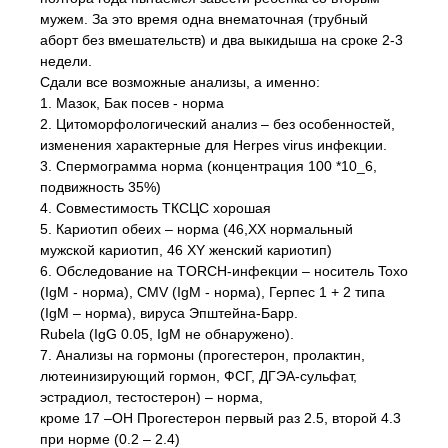
мужем. За это время одна внематочная (трубный
аборт без вмешательств) и два выкидыша на сроке 2-3
недели.
Сдали все возможные анализы, а именно:
1. Мазок, Бак посев - норма
2. Цитоморфологический анализ – без особенностей,
изменения характерные для Herpes virus инфекции.
3. Спермограмма норма (концентрация 100 *10_6,
подвижность 35%)
4. Совместимость ТКСЦС хорошая
5. Кариотип обеих – норма (46,ХХ нормальный
мужской кариотип, 46 XY женский кариотип)
6. Обследование на TORCH-инфекции – носитель Toxo
(IgM - норма), CMV (IgM - норма), Герпес 1 + 2 типа
(IgM – норма), вируса Эпштейна-Барр.
Rubela (IgG 0.05, IgM не обнаружено).
7. Анализы на гормоны (прогестерон, пролактин,
лютеинизирующий гормон, ФСГ, ДГЭА-сульфат,
эстрадиол, тестостерон) – норма,
кроме 17 –ОН Прогестерон первый раз 2.5, второй 4.3
при норме (0.2 – 2.4)