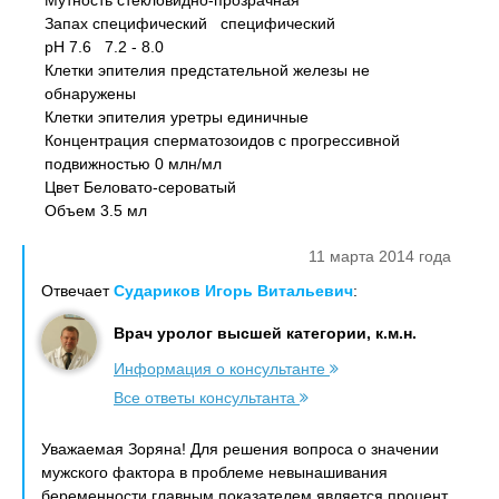
Мутность стекловидно-прозрачная
Запах специфический специфический
рН 7.6 7.2 - 8.0
Клетки эпителия предстательной железы не
обнаружены
Клетки эпителия уретры единичные
Концентрация сперматозоидов с прогрессивной
подвижностью 0 млн/мл
Цвет Беловато-сероватый
Объем 3.5 мл
11 марта 2014 года
Отвечает
Судариков Игорь Витальевич
:
Врач уролог высшей категории, к.м.н.
Информация о консультанте
Все ответы консультанта
Уважаемая Зоряна! Для решения вопроса о значении
мужского фактора в проблеме невынашивания
беременности главным показателем является процент