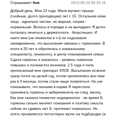
Спрашивает
Аня
:
2013-05-23 06:26:16
Добрый день. Мне 23 года. Меня мучают прыщи
(гнойные, долго проходящие) лет с 15. Остальная кожа
лица - идеально чистая, не жирная, скорее -
нормальная. Волосы в порядке и не выпадают. Я долго
пыталась лечиться у дерматолога - безуспешно. И
никто мне (ни гинеколок в т.ч) не подсказали
своевременно, что высыпания связаны с гормонами. В
итоге в 20 лет я обратилась к нормальному
специалисту, гинекологу, в центр планирования семьи.
Сдала гормоны и оказалось - уровень гормонов
повышен и поликистоз яичников. 2,5 года я пила
прописанный мне препарат ХЛОЕ. Высыпания исчезли
сразу почти на целый год, потом проявлялись все-таки
раз в 3 месяца, потом стали чаще появляться. Но узи
показывало, что яичники в норме.Я перестала
принимать гормоны и забеременела на след. месяц.
Как мне сказала гинеколог-эндокринолог - во время Б.
гормоны сильно меняют показания и поэтому смысла
сейчас их сдавать нет. Б. протекает нормально. Но
опять проявляется тестостерон жутко на подбородке (а