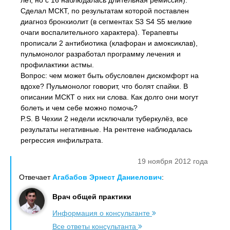
лет, но с 16 наблюдалась длительная ремиссия).
Сделал МСКТ, по результатам которой поставлен
диагноз бронхиолит (в сегментах S3 S4 S5 мелкие
очаги воспалительного характера). Терапевты
прописали 2 антибиотика (клафоран и амоксиклав),
пульмонолог разработал программу лечения и
профилактики астмы.
Вопрос: чем может быть обусловлен дискомфорт на
вдохе? Пульмонолог говорит, что болят спайки. В
описании МСКТ о них ни слова. Как долго они могут
болеть и чем себе можно помочь?
P.S. В Чехии 2 недели исключали туберкулёз, все
результаты негативные. На рентгене наблюдалась
регрессия инфильтрата.
19 ноября 2012 года
Отвечает
Агабабов Эрнест Даниелович
:
Врач общей практики
Информация о консультанте
Все ответы консультанта