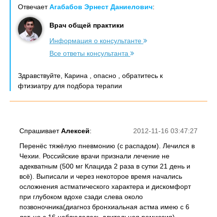
Отвечает
Агабабов Эрнест Даниелович
:
Врач общей практики
Информация о консультанте
Все ответы консультанта
Здравствуйте, Карина , опасно , обратитесь к
фтизиатру для подбора терапии
Спрашивает
Алексей
:
2012-11-16 03:47:27
Перенёс тяжёлую пневмонию (с распадом). Лечился в
Чехии. Российские врачи признали лечение не
адекватным (500 мг Клацида 2 раза в сутки 21 день и
всё). Выписали и через некоторое время начались
осложнения астматического характера и дискомфорт
при глубоком вдохе сзади слева около
позвоночника(диагноз бронхиальная астма имею с 6