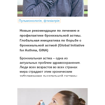
Пульмонологія, фтизіатрія
Новые рекомендации по лечению и
профилактике бронхиальной астмы.
Глобальная инициатива по борьбе с
бронхиальной астмой (Global Initiative
for Asthma, GINA)
Бронхиальная астма – одна из
актуальных проблем здравоохранения.
Люди всех возрастов во всех странах
мира страдают этим хроническим
заболеванием дыхательной системы,
которое в случае плохого контроля
оказывает серьезное влияние на их
повседневную жизнь.