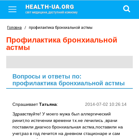
HEALTH-UA.ORG
світ медицини, доступний кожному
Головна
/
профилактика бронхиальной астмы
профилактика бронхиальной
астмы
Вопросы и ответы по:
профилактика бронхиальной астмы
Спрашивает
Татьяна
:
2014-07-02 10:26:14
Здравствуйте! У моего мужа был аллергический
ринит,по истечении времени т.к.не лечились ,врачи
поставили диагноз бронхиальная астма,поставили на
учет,раз в год лечится на дневном стационаре и сам