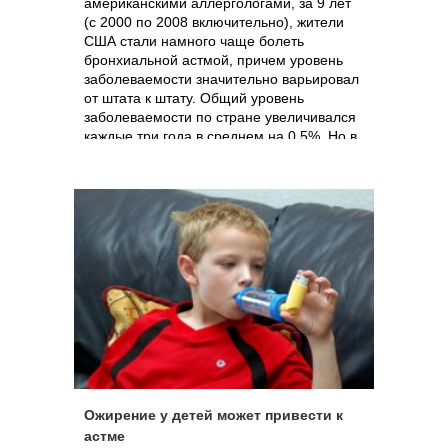
американскими аллергологами, за 9 лет
(с 2000 по 2008 включительно), жители
США стали намного чаще болеть
бронхиальной астмой, причем уровень
заболеваемости значительно варьировал
от штата к штату. Общий уровень
заболеваемости по стране увеличивался
каждые три года в среднем на 0,5%. Но в
некоторых штатах рост заболеваемости
астмой был намного выше.
Ожирение у детей может привести к
астме