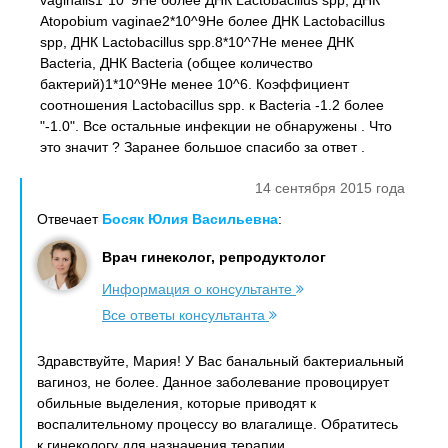
vaginalis1*10^9Не более ДНК Lactobacillus spp, ДНК
Atopobium vaginae2*10^9Не более ДНК Lactobacillus
spp, ДНК Lactobacillus spp.8*10^7Не менее ДНК
Bacteria, ДНК Bacteria (общее количество
бактерий)1*10^9Не менее 10^6. Коэффициент
соотношения Lactobacillus spp. к Bacteria -1.2 более
"-1.0". Все остальные инфекции не обнаружены . Что
это значит ? Заранее большое спасибо за ответ .
14 сентября 2015 года
Отвечает
Босяк Юлия Васильевна
:
Врач гинеколог, репродуктолог
Информация о консультанте
Все ответы консультанта
Здравствуйте, Мария! У Вас банальный бактериальный
вагиноз, не более. Данное заболевание провоцирует
обильные выделения, которые приводят к
воспалительному процессу во влагалище. Обратитесь
к гинекологу для назначения терапии.