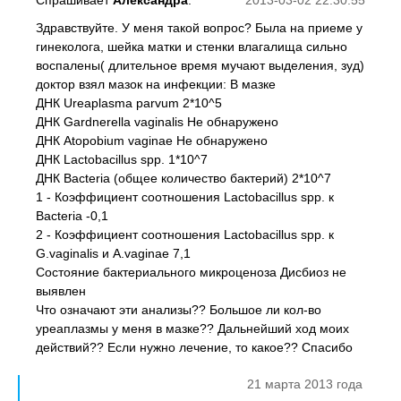
Спрашивает
Александра
:
2013-03-02 22:30:55
Здравствуйте. У меня такой вопрос? Была на приеме у
гинеколога, шейка матки и стенки влагалища сильно
воспалены( длительное время мучают выделения, зуд)
доктор взял мазок на инфекции: В мазке
ДНК Ureaplasma parvum 2*10^5
ДНК Gardnerella vaginalis Не обнаружено
ДНК Atopobium vaginae Не обнаружено
ДНК Lactobacillus spp. 1*10^7
ДНК Bacteria (общее количество бактерий) 2*10^7
1 - Коэффициент соотношения Lactobacillus spp. к
Bacteria -0,1
2 - Коэффициент соотношения Lactobacillus spp. к
G.vaginalis и A.vaginae 7,1
Состояние бактериального микроценоза Дисбиоз не
выявлен
Что означают эти анализы?? Большое ли кол-во
уреаплазмы у меня в мазке?? Дальнейший ход моих
действий?? Если нужно лечение, то какое?? Спасибо
21 марта 2013 года