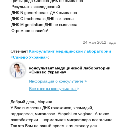
грибы рода Candida ДНК не выявлена
Результаты исследований:
ДНК N.gonorrhoeae. ДНК выявлена
ДНК C.trachomatis ДНК выявлена.
ДНК M.genitalium ДНК не выявлена
Огромное спасибо!
24 мая 2012 года
Отвечает
Консультант медицинской лаборатории
«Синэво Украина»
:
консультант медицинской лаборатории
«Синэво Украина»
Информация о консультанте
Все ответы консультанта
Добрый день, Марина.
У Вас выявлены ДНК гонококков, хламидий,
гарднерелл, микоплазм, Atopobium vaginae. А также
лактобактерии – нормальная микрофлора влагалища.
Так что Вам на очный прием к гинекологу для