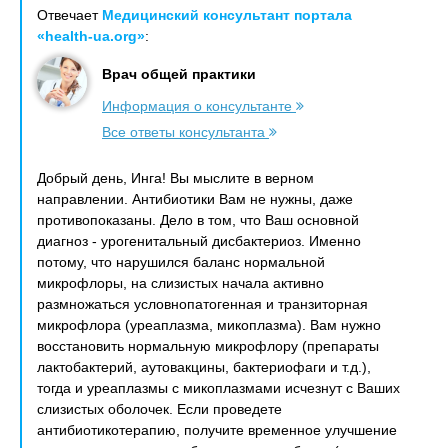
Отвечает
Медицинский консультант портала
«health-ua.org»
:
Врач общей практики
Информация о консультанте
Все ответы консультанта
Добрый день, Инга! Вы мыслите в верном
направлении. Антибиотики Вам не нужны, даже
противопоказаны. Дело в том, что Ваш основной
диагноз - урогенитальный дисбактериоз. Именно
потому, что нарушился баланс нормальной
микрофлоры, на слизистых начала активно
размножаться условнопатогенная и транзиторная
микрофлора (уреаплазма, микоплазма). Вам нужно
восстановить нормальную микрофлору (препараты
лактобактерий, аутовакцины, бактериофаги и т.д.),
тогда и уреаплазмы с микоплазмами исчезнут с Ваших
слизистых оболочек. Если проведете
антибиотикотерапию, получите временное улучшение