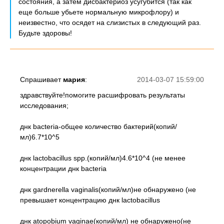
состояния, а затем дисбактериоз усугубится (так как
еще больше убьете нормальную микрофлору) и
неизвестно, что осядет на слизистых в следующий раз.
Будьте здоровы!
Спрашивает
мария
:
2014-03-07 15:59:00
здравствуйте!помогите расшифровать результаты
исследования;
днк bacteria-общее количество бактерий(копий/
мл)6.7*10^5
днк lactobacillus spp.(копий/мл)4.6*10^4 (не менее
концентрации днк bacteria
днк gardnerella vaginalis(копий/мл)не обнаружено (не
превышает концентрацию днк lactobacillus
днк atopobium vaginae(копий/мл) не обнаружено(не