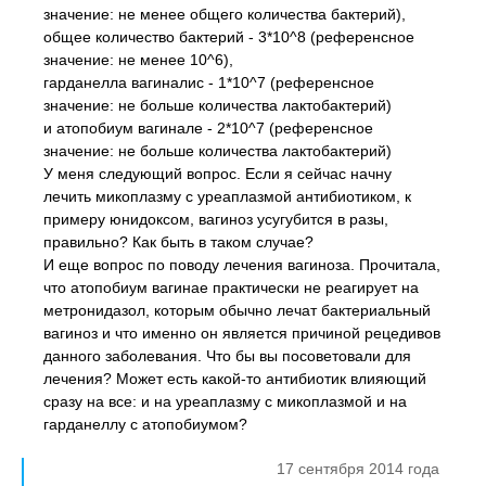
значение: не менее общего количества бактерий),
общее количество бактерий - 3*10^8 (референсное
значение: не менее 10^6),
гарданелла вагиналис - 1*10^7 (референсное
значение: не больше количества лактобактерий)
и атопобиум вагинале - 2*10^7 (референсное
значение: не больше количества лактобактерий)
У меня следующий вопрос. Если я сейчас начну
лечить микоплазму с уреаплазмой антибиотиком, к
примеру юнидоксом, вагиноз усугубится в разы,
правильно? Как быть в таком случае?
И еще вопрос по поводу лечения вагиноза. Прочитала,
что атопобиум вагинае практически не реагирует на
метронидазол, которым обычно лечат бактериальный
вагиноз и что именно он является причиной рецедивов
данного заболевания. Что бы вы посоветовали для
лечения? Может есть какой-то антибиотик влияющий
сразу на все: и на уреаплазму с микоплазмой и на
гарданеллу с атопобиумом?
17 сентября 2014 года