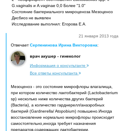
G.vaginalis и A.vaginae 0,0 Более "1.0"
Состояние бактериального микроценоза Мезоценоз
Дисбиоз не выявлен
Исследование выполнил: Егорова Е.А.
21 января 2013 года
Отвечает
Серпенинова Ирина Викторовна
:
врач акушер - гинеколог
Информация о консультанте
Все ответы консультанта
Мезоценоз - это состояние микрофлоры влагалища,
при котором количество лактобактерий (Lactobacterium
sp) несколько ниже количества других бактерий
(Bacteria), а количество гарднерелл/анаэробных
бактерий (Gardnerella/ Atopobium) повышено.Иногда
восстановление нормально микрофлоры происходит
самостоятельно,иногда требует назначения
препаратов,содержащих лактобактерии.