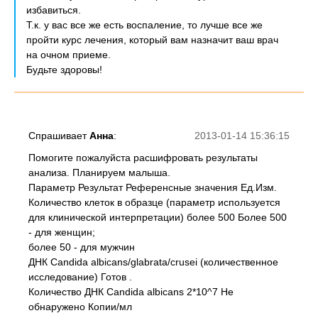
избавиться.
Т.к. у вас все же есть воспаление, то лучше все же
пройти курс лечения, который вам назначит ваш врач
на очном приеме.
Будьте здоровы!
Спрашивает
Анна
:
2013-01-14 15:36:15
Помогите пожалуйста расшифровать результаты
анализа. Планируем малыша.
Параметр Результат Референсные значения Ед.Изм.
Количество клеток в образце (параметр используется
для клинической интерпретации) более 500 Более 500
- для женщин;
более 50 - для мужчин
ДНК Candida albicans/glabrata/crusei (количественное
исследование) Готов .
Количество ДНК Candida albicans 2*10^7 Не
обнаружено Копии/мл