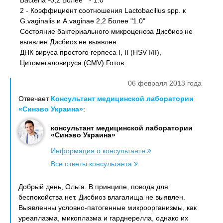
Bacteria -0,2 Более " - 1.0"
2 - Коэффициент соотношения Lactobacillus spp. к
G.vaginalis и A.vaginae 2,2 Более "1.0"
Состояние бактериального микроценоза Дисбиоз не
выявлен Дисбиоз не выявлен
ДНК вируса простого герпеса I, II (HSV I/II),
Цитомегаловируса (CMV) Готов .
06 февраля 2013 года
Отвечает
Консультант медицинской лаборатории
«Синэво Украина»
:
консультант медицинской лаборатории
«Синэво Украина»
Информация о консультанте
Все ответы консультанта
Добрый день, Ольга. В принципе, повода для
беспокойства нет. Дисбиоз влагалища не выявлен.
Выявленны условно-патогенные микроорганизмы, как
уреаплазма, микоплазма и гарднерелла, однако их