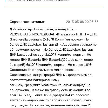
Спрашивает
наталья
:
2015-05-08 20:03:38
Добрый вечер. Посмотрите, пожалуйста. .
РЕЗУЛЬТАТЫ ИССЛЕДОВАНИЯ мазка на ИППП -- ДНК
Gardnerella vaginalis 2x10^8 Копии/мл норма-- Не
более ДНК Lactobacillus spp ДНК Atopobium vaginae не
обнаружено норма-- Не более ДНК Lactobacillus spp
ДНК Lactobacillus spp. 2x10^7 Копии/мл норма-- Не
менее ДНК Bacteria ДНК Bacteria(Общее количество
бактерий) 6x10^8 Копии/мл норма-- Не менее 10^6
Состояние бактериального микроценоза ---
Соотношения концентраций ДНК микроорганизмов
соответствуют бактериальному
вагинозу.Уреа,мико,хлам,трих,гонококк,кандида не
обнаружена. .В мазке на флору есть лейкоциты во
влаг.14-15 ед.,шейке 18-20,уретра 3-4.кл.плоского
эпителия ---единичны.гр.палочки -неб.кол-во..кокки
отсутствуют. Пожалуйста, назначте лечение, уже 2