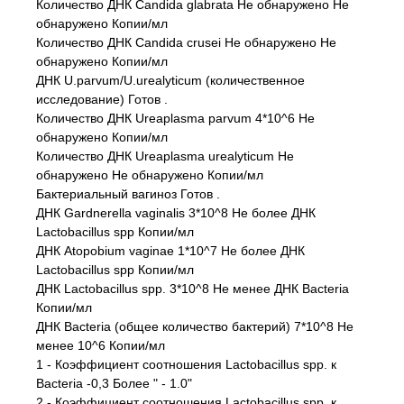
Количество ДНК Candida glabrata Не обнаружено Не
обнаружено Копии/мл
Количество ДНК Candida crusei Не обнаружено Не
обнаружено Копии/мл
ДНК U.parvum/U.urealyticum (количественное
исследование) Готов .
Количество ДНК Ureaplasma parvum 4*10^6 Не
обнаружено Копии/мл
Количество ДНК Ureaplasma urealyticum Не
обнаружено Не обнаружено Копии/мл
Бактериальный вагиноз Готов .
ДНК Gardnerella vaginalis 3*10^8 Не более ДНК
Lactobacillus spp Копии/мл
ДНК Atopobium vaginae 1*10^7 Не более ДНК
Lactobacillus spp Копии/мл
ДНК Lactobacillus spp. 3*10^8 Не менее ДНК Bacteria
Копии/мл
ДНК Bacteria (общее количество бактерий) 7*10^8 Не
менее 10^6 Копии/мл
1 - Коэффициент соотношения Lactobacillus spp. к
Bacteria -0,3 Более " - 1.0"
2 - Коэффициент соотношения Lactobacillus spp. к