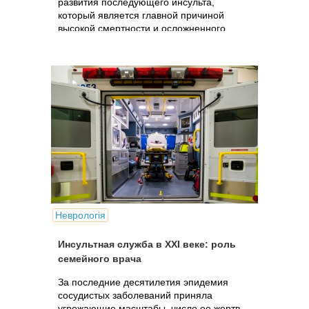
развития последующего инсульта,
который является главной причиной
высокой смертности и осложненного
течения заболевания.
Неврологія
Инсультная служба в ХХI веке: роль
семейного врача
За последние десятилетия эпидемия
сосудистых заболеваний приняла
угрожающие масштабы, число ее жертв