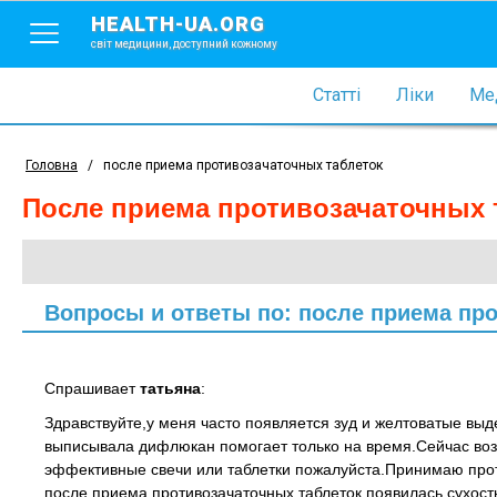
HEALTH-UA.ORG
світ медицини, доступний кожному
Статті
Ліки
Мед
Головна
/
после приема противозачаточных таблеток
после приема противозачаточных 
Вопросы и ответы по: после приема пр
Спрашивает
татьяна
:
Здравствуйте,у меня часто появляется зуд и желтоватые выд
выписывала дифлюкан помогает только на время.Сейчас воз
эффективные свечи или таблетки пожалуйста.Принимаю проти
после приема противозачаточных таблеток появилась сухост