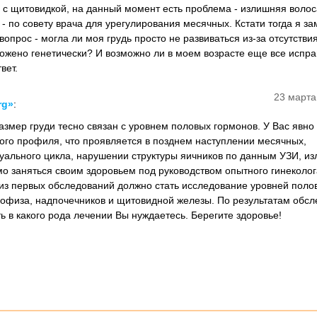
 с щитовидкой, на данный момент есть проблема - излишняя волос
- по совету врача для урегулирования месячных. Кстати тогда я за
вопрос - могла ли моя грудь просто не развиваться из-за отсутстви
ложено генетически? И возможно ли в моем возрасте еще все испра
вет.
23 марта
rg»
:
азмер груди тесно связан с уровнем половых гормонов. У Вас явн
го профиля, что проявляется в позднем наступлении месячных,
уального цикла, нарушении структуры яичников по данным УЗИ, и
о заняться своим здоровьем под руководством опытного гинеколог
из первых обследований должно стать исследование уровней поло
пофиза, надпочечников и щитовидной железы. По результатам обс
 в какого рода лечении Вы нуждаетесь. Берегите здоровье!