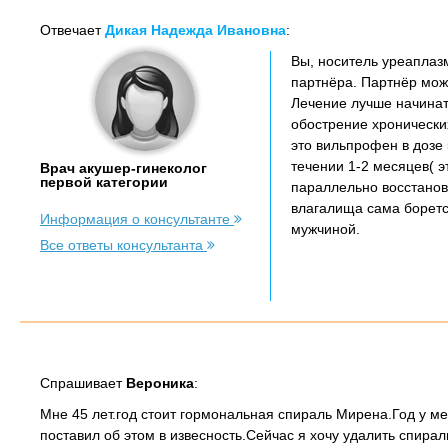
Отвечает
Дикая Надежда Ивановна
:
Вы, носитель уреаплазм
партнёра. Партнёр мож
Лечение лучше начинат
обострение хронически
это вильпрофен в дозе 
течении 1-2 месяцев( э
Врач акушер-гинеколог
первой категории
параллельно восстанов
влагалища сама боретс
Информация о консультанте
мужчиной.
Все ответы консультанта
Спрашивает
Вероника
:
Мне 45 лет.год стоит гормональная спираль Мирена.Год у м
поставил об этом в извесность.Сейчас я хочу удалить спирал