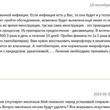
18 сентября
енной инфекции. Если инфекция есть у Вас, то она будет и у поло
ет пройти обследование, возможно будет выявлена ещё какая-то 
ь во время менструации, так как сама менструация - это природно
х процессов. Из препаратов предпочтение - джозамицину. В аптечн
500 3 раза в день в течении 10 дней. Пробиз фемина по 1к 2 раза в
то лактобактерии). Вам нужно восстановить микрофлору в кишечник
ится во влагалище. А лактобактерия, или нормальная микрофлора
я с кандидозом, уреаплазмой,..... Лечение необходимо принимать 
2015-05-2
еня отсутсвуют месячные.Мой гинеколог перед установкой спирали
ь.Вопрос-месячных нет,как будут удалять? Все всерывать искустве