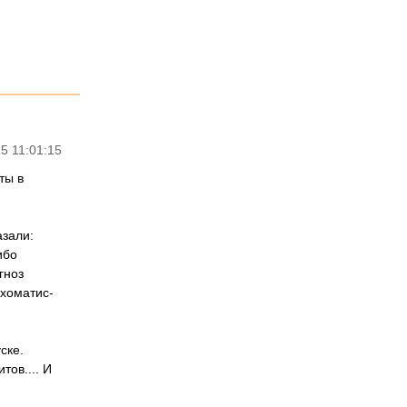
5 11:01:15
ты в
азали:
ибо
гноз
ихоматис-
ске.
тов.... И