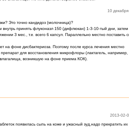
10 декабря
зки? Это точно кандидоз (молочница)?
м внутрь принять флуконазл 150 (дифлюкан) 1-3-10-тый дни, затем
жении 3 мес., т.е. всего 6 капсул. Параллельно местно поставить 
ает на фоне дисбактериоза. Поэтому после курса лечения местно
препарат для восстановления микрофлоры (лактагель, например,
ь влагалища, возникшую на фоне приема КОК).
2013-02-0
блеток появилась сыпь на коже и ужасный зуд,надо прекратить их