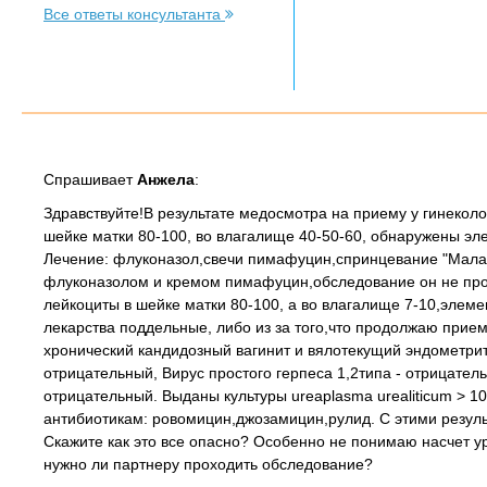
Все ответы консультанта
Спрашивает
Анжела
:
Здравствуйте!В результате медосмотра на приему у гинеколо
шейке матки 80-100, во влагалище 40-50-60, обнаружены эл
Лечение: флуконазол,свечи пимафуцин,спринцевание "Малав
флуконазолом и кремом пимафуцин,обследование он не прохо
лейкоциты в шейке матки 80-100, а во влагалище 7-10,элемен
лекарства поддельные, либо из за того,что продолжаю прием
хронический кандидозный вагинит и вялотекущий эндометрит
отрицательный, Вирус простого герпеса 1,2типа - отрицател
отрицательный. Выданы культуры ureaplasma urealiticum > 1
антибиотикам: ровомицин,джозамицин,рулид. С этими результа
Скажите как это все опасно? Особенно не понимаю насчет ур
нужно ли партнеру проходить обследование?