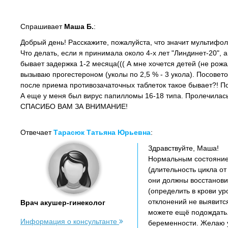
Спрашивает
Маша Б.
:
Добрый день! Расскажите, пожалуйста, что значит мультифо
Что делать, если я принимала около 4-х лет "Линдинет-20", а
бывает задержка 1-2 месяца((( А мне хочется детей (не рожа
вызываю прогестероном (уколы по 2,5 % - 3 укола). Посовет
после приема противозачаточных таблеток такое бывает?! Пос
А еще у меня был вирус папилломы 16-18 типа. Пролечилась 
СПАСИБО ВАМ ЗА ВНИМАНИЕ!
Отвечает
Тарасюк Татьяна Юрьевна
:
Здравствуйте, Маша!
Нормальным состоянием
(длительность цикла от
они должны восстанови
(определить в крови ур
отклонений не выявитс
Врач акушер-гинеколог
можете ещё подождать. 
Информация о консультанте
беременности. Желаю 