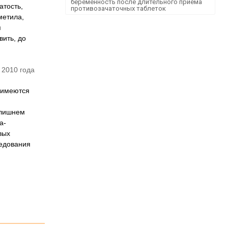
беременность после длительного приема
атость,
противозачаточных таблеток
метила,
я
вить, до
 2010 года
о имеются
злишнем
а-
вых
ледования