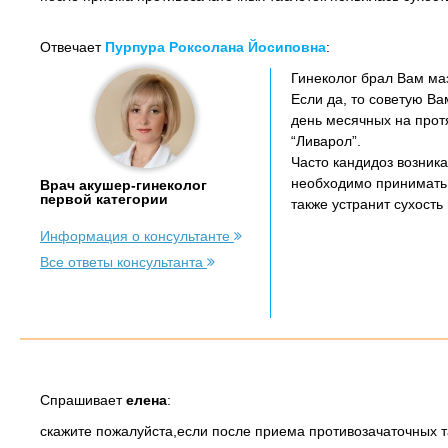
Отвечает
Пурпура Роксолана Йосиповна
:
Гинеколог брал Вам ма
Если да, то советую Ва
день месячных на протя
“Ливарол”.
Часто кандидоз возник
необходимо принимать 
Врач акушер-гинеколог
первой категории
также устранит сухост
Информация о консультанте
Все ответы консультанта
Спрашивает
елена
:
скажите пожалуйста,если после приема противозачаточных та