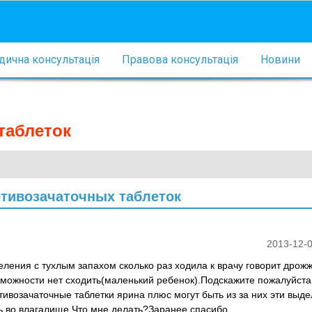
ична консультація
Правова консультація
Новини
таблеток
отивозачаточных таблеток
2013-12-0
еления с тухлым запахом сколько раз ходила к врачу говорит дрож
можности нет сходить(маленький ребенок).Подскажите пожалуйста
возачаточные таблетки ярина плюс могут быть из за них эти выд
ь во влагалище.Что мне делать?Заранее спасибо.