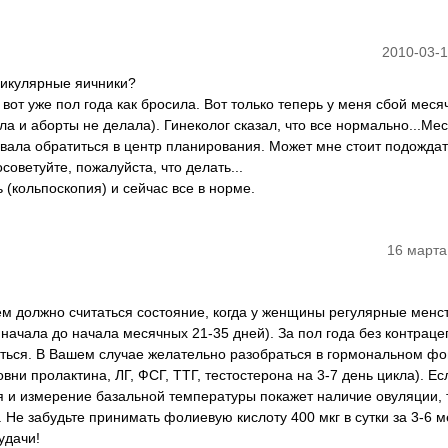
2010-03-1
ликулярные яичники?
 вот уже пол года как бросила. Вот только теперь у меня сбой меся
ла и аборты не делала). Гинеколог сказал, что все нормально...Ме
овала обратиться в центр планирования. Может мне стоит подождать
оветуйте, пожалуйста, что делать...
(кольпоскопия) и сейчас все в норме.
16 марта
 должно считаться состояние, когда у женщины регулярные менс
 начала до начала месячных 21-35 дней). За пол года без контраце
ться. В Вашем случае желательно разобраться в гормональном ф
овни пролактина, ЛГ, ФСГ, ТТГ, тестостерона на 3-7 день цикла). Ес
я и измерение базальной температуры покажет наличие овуляции, 
Не забудьте принимать фолиевую кислоту 400 мкг в сутки за 3-6 м
удачи!