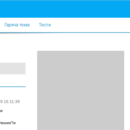
Гаряча тема
Тести
9 15:11:39
жи
еления?и