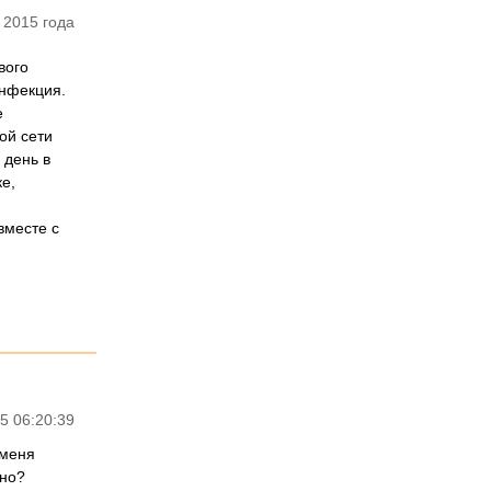
 2015 года
вого
инфекция.
е
ой сети
 день в
е,
вместе с
5 06:20:39
 меня
нно?