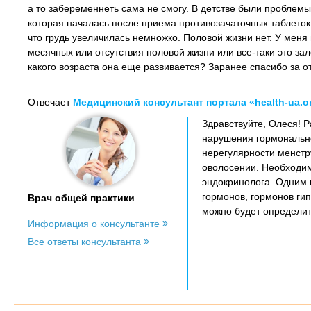
а то забеременнеть сама не смогу. В детстве были проблемы
которая началась после приема противозачаточных таблеток 
что грудь увеличилась немножко. Половой жизни нет. У меня 
месячных или отсутствия половой жизни или все-таки это за
какого возраста она еще развивается? Заранее спасибо за от
Отвечает
Медицинский консультант портала «health-ua.o
Здравствуйте, Олеся! Р
нарушения гормонально
нерегулярности менстр
оволосении. Необходим
эндокринолога. Одним 
гормонов, гормонов ги
Врач общей практики
можно будет определить
Информация о консультанте
Все ответы консультанта