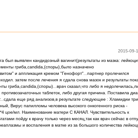
2015-09-1
га был выявлен кандидозный вагинит(результаты из мазка: лейкоци
ементы гриба,candida,(споры),было назначено
итом" и аппликация кремом "Генофорт"...партнер пролечился
дил. затем после лечения я сдала снова мазок и результаты пок
ты гриба,candida,(споры)...врач сказал,что либо я недолечилась,л
 противозачаточных таблеток, либо другая причина. Поставила диа
...сдала еще ряд анализов,в результате следующее : Хламидии тр
ьный, Вирус папилломы человека высокого онкогенного риска -
0*4 цое/мл. Наименование матери С КАНАЛ. Чувствительность к
тами пойду к врачу только через месяц,так как врач сейчас в отпу
еаплазмы и воспаления в матке из за большого количества лейкоци