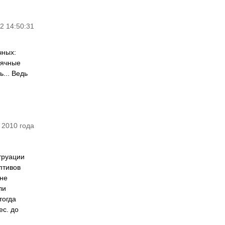
2 14:50:31
чных:
сячные
... Ведь
 2010 года
труации
птивов
оне
ли
тогда
ес. до