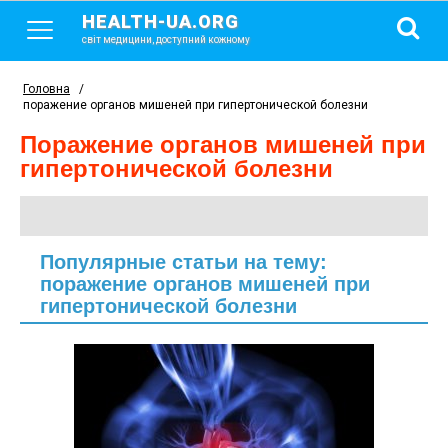
HEALTH-UA.ORG
світ медицини, доступний кожному
Головна
/
поражение органов мишеней при гипертонической болезни
поражение органов мишеней при
гипертонической болезни
Популярные статьи на тему:
поражение органов мишеней при
гипертонической болезни