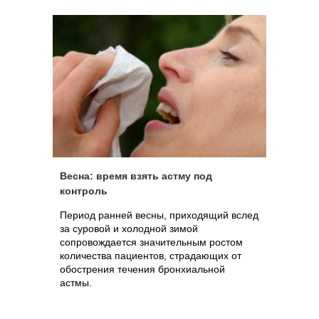
уровень смертности от бронхиальной
астмы в Украине стабильно входит в
«ведущую тройку» среди европейских
государств. Прогнозы не носят
утешительный характер, по данным
Всемирной организации
здравоохранения число больных
бронхиальной астмой удваивается
каждые 15 лет.
Весна: время взять астму под
контроль
Период ранней весны, приходящий вслед
за суровой и холодной зимой
сопровождается значительным ростом
количества пациентов, страдающих от
обострения течения бронхиальной
астмы.