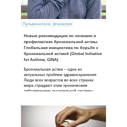
Пульмонологія, фтизіатрія
Новые рекомендации по лечению и
профилактике бронхиальной астмы.
Глобальная инициатива по борьбе с
бронхиальной астмой (Global Initiative
for Asthma, GINA)
Бронхиальная астма – одна из
актуальных проблем здравоохранения.
Люди всех возрастов во всех странах
мира страдают этим хроническим
заболеванием дыхательной системы,
которое в случае плохого контроля
оказывает серьезное влияние на их
повседневную жизнь.