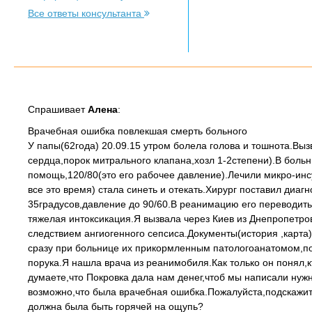
Все ответы консультанта
Спрашивает
Алена
:
Врачебная ошибка повлекшая смерть больного
У папы(62года) 20.09.15 утром болела голова и тошнота.Вы
сердца,порок митрального клапана,хозл 1-2степени).В больн
помощь,120/80(это его рабочее давление).Лечили микро-инсу
все это время) стала синеть и отекать.Хирург поставил диа
35градусов,давление до 90/60.В реанимацию его переводить 
тяжелая интоксикация.Я вызвала через Киев из Днепропетро
следствием ангиогенного сепсиса.Документы(история ,карта
сразу при больнице их прикормленным патологоанатомом,поэ
порука.Я нашла врача из реанимобиля.Как только он понял,кт
думаете,что Покровка дала нам денег,чтоб мы написали нужн
возможно,что была врачебная ошибка.Пожалуйста,подскажит
должна была быть горячей на ощупь?