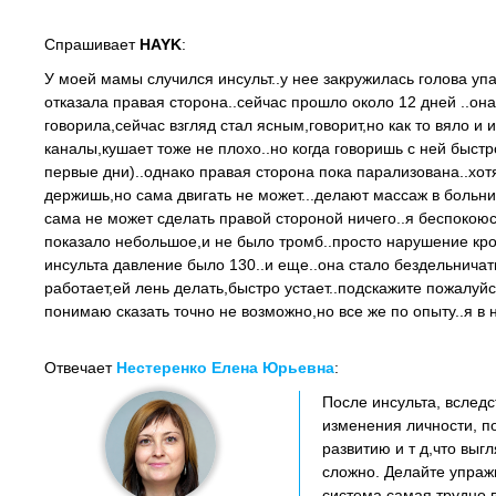
Спрашивает
HAYK
:
У моей мамы случился инсульт..у нее закружилась голова уп
отказала правая сторона..сейчас прошло около 12 дней ..он
говорила,сейчас взгляд стал ясным,говорит,но как то вяло и
каналы,кушает тоже не плохо..но когда говоришь с ней быстр
первые дни)..однако правая сторона пока парализована..хот
держишь,но сама двигать не может...делают массаж в больни
сама не может сделать правой стороной ничего..я беспокоюсь
показало небольшое,и не было тромб..просто нарушение кро
инсульта давление было 130..и еще..она стало бездельничат
работает,ей лень делать,быстро устает..подскажите пожалуйс
понимаю сказать точно не возможно,но все же по опыту..я в 
Отвечает
Нестеренко Елена Юрьевна
:
После инсульта, вслед
изменения личности, по
развитию и т д,что выг
сложно. Делайте упраж
система самая трудно 