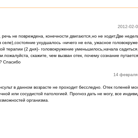
2012-02-0
, речь не повреждена, конечности двигаются,но не ходит.Две недел
 селе),состояние ухудшалось -ничего не ела, ужасное головокруже
й терапии (2 дня)- головокружение уменьшилось,начала садиться,
ли.пожалуйста, скажите, чем вызван отек, почему сознание путаетс
з? Спасибо
14 февраля
нсульт в данном возрасте не проходит бесследно. Отек голеней мо
чной или сосудистой патологией. Прогноз дать не могу, все индиви
возможностей организма.