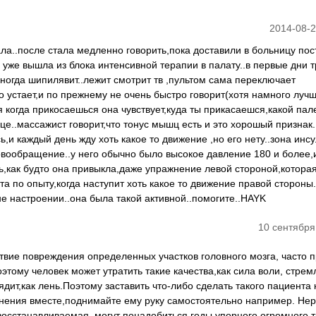
2014-08-2
ала..после стала медленно говорить,пока доставили в больницу по
а уже вышла из блока интенсивной терапии в палату..в первые дни 
 иногда шипилявит..лежит смотрит тв ,пультом сама переключает
о устает,и по прежнему не очень быстро говорит(хотя намного лучш
я когда прикосаешься она чувствует,куда ты прикасаешся,какой пал
це..массажист говорит,что тонус мышц есть и это хорошый признак.
,и каждый день жду хоть какое то движение ,но его нету..зона инсу
вообращение..у него обычно было высокое давление 180 и более,
ь,как будто она привыкла,даже упражнение левой стороной,котора
та по опыту,когда наступит хоть какое то движение правой стороны.
не настроении..она была такой активной..помогите..HAYK
10 сентября
ствие повреждения определенных участков головного мозга, часто 
этому человек может утратить такие качества,как сила воли, стрем
лядит,как лень.Поэтому заставить что-либо сделать такого пациента
нения вместе,поднимайте ему руку самостоятельно например. Не
восстанавливаемая, могут понадобиться годы упорного огромного т