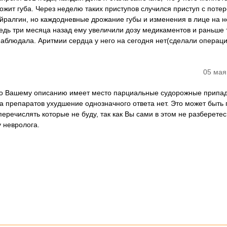
ожит губа. Через неделю таких приступов случился приступ с поте
ейралгин, но каждодневные дрожание губы и изменения в лице на н
Ведь три месяца назад ему увеличили дозу медикаментов и раньше 
 наблюдала. Аритмии сердца у него на сегодня нет(сделали операц
05 мая
По Вашему описанию имеет место парциальные судорожные припад
 препаратов ухудшение однозначного ответа нет. Это может быть 
еречислять которые не буду, так как Вы сами в этом не разберетес
 невролога.