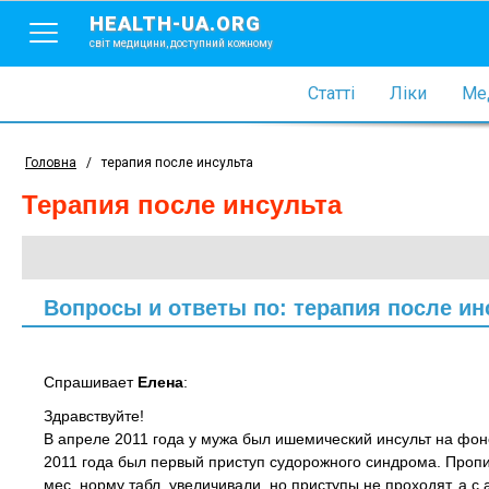
HEALTH-UA.ORG
світ медицини, доступний кожному
Статті
Ліки
Мед
Головна
/
терапия после инсульта
терапия после инсульта
Вопросы и ответы по: терапия после ин
Спрашивает
Елена
:
Здравствуйте!
В апреле 2011 года у мужа был ишемический инсульт на фоне
2011 года был первый приступ судорожного синдрома. Пропи
мес.,норму табл. увеличивали, но приступы не проходят, а с