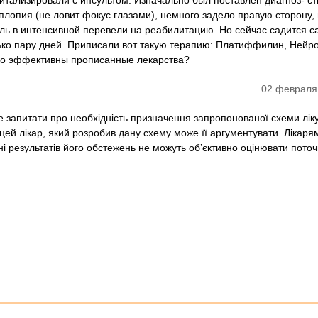
спитализировали с инсультом. Изначально был поставлен диагноз- с
иплопия (не ловит фокус глазами), немного задело правую сторону,
ль в интенсивной перевели на реабилитацию. Но сейчас садится с
ько пару дней. Приписали вот такую терапию: Платиффилин, Нейр
ко эффективны прописанные лекарства?
02 февраля
 запитати про необхідність призначення запропонованої схеми лік
цей лікар, який розробив дану схему може її аргументувати. Лікарям
 ні результатів його обстежень не можуть об’єктивно оцінювати пото