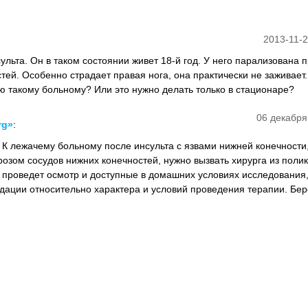
2013-11-2
ульта. Он в таком состоянии живет 18-й год. У него парализована 
тей. Особенно страдает правая нога, она практически не заживает.
ю такому больному? Или это нужно делать только в стационаре?
06 декабря
rg»
:
! К лежачему больному после инсульта с язвами нижней конечности
озом сосудов нижних конечностей, нужно вызвать хирурга из поли
ч проведет осмотр и доступные в домашних условиях исследования,
ндации относительно характера и условий проведения терапии. Бер