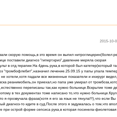
2015-10-0
звали скорую помощь,в это время он выпил нитроглицерин(болел:р
ице поставили диагноз "гиперт.криз",давление меряла скорая
льт в отд.терапии.На 4день рука,в которой был катетер(который т
гноз "тромбофлебит",назначил лечение.25.09.15 у папы упала темпе
не хотели,хотя падали все жизненные показатели и ихирург видел
вска реанимобиль,он приехал,но папа уже умирал от тромбоза,кот
),естественно переписаны так,как нужно больнице.Вскрытие тоже д
тому в тех документах тоже написано то,что нужно больнице.Круг
о я-прозвучала фраза(хотя я его за язык не тянула!!!),что если Вы
ый диагноз-то идите в суд.После этого я задумалась о том,что впо
е при острой форме сепсиса рука,в которая посинела-фиолетовая