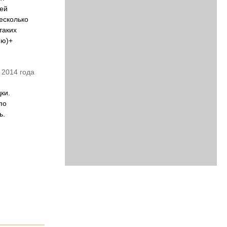
рей
есколько
таких
ию)+
 2014 года
ки.
по
ь.