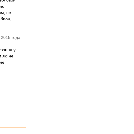
тволовой
 но
ам, не
обион,
 2015 года
ування у
 які не
чне