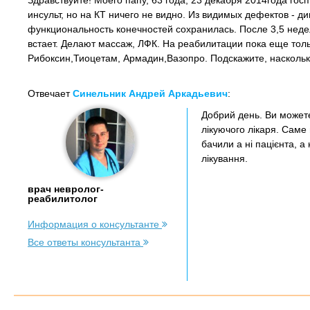
Здравствуйте! Моего папу, 63 года, 23 декабря 2014года го
инсульт, но на КТ ничего не видно. Из видимых дефектов - д
функциональность конечностей сохранилась. После 3,5 неде
встает. Делают массаж, ЛФК. На реабилитации пока еще тол
Рибоксин,Тиоцетам, Армадин,Вазопро. Подскажите, насколь
Отвечает
Синельник Андрей Аркадьевич
:
Добрий день. Ви можете
лікуючого лікаря. Саме 
бачили а ні пацієнта, а
лікування.
врач невролог-
реабилитолог
Информация о консультанте
Все ответы консультанта