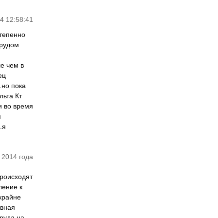
4 12:58:41
степенно
трудом
е чем в
ец
.но пока
льта Кт
и во время
я
.я
 2014 года
происходят
ление к
 крайне
рвная
руда на