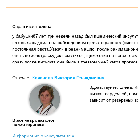
Спрашивает
елена
:
у бабушки87 лет, три недели назад был ишемический инсульт
находилась дома пол наблюдением врача-терапевта (живет в
постоянная рвота.Увезли в реанимацию, после ранимационно
опять не хочет,рассудок помутился, щиколотки на ногах отек
сразу после инсульта она была в трезвом уме? каков прогно
Отвечает
Качанова Виктория Геннадиевна
:
Здравствуйте, Елена. И
вызван сердечной, поче
зависит от резервных 
Врач невропатолог,
психотерапевт
Информация о консультанте