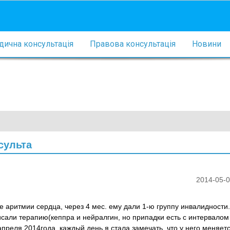
ична консультація
Правова консультація
Новини
сульта
2014-05-0
 аритмии сердца, через 4 мес. ему дали 1-ю группу инвалидности.
сали терапию(кеппра и нейралгин, но припадки есть с интервалом
 апреля 2014года, каждый день я стала замечать, что у него меняет