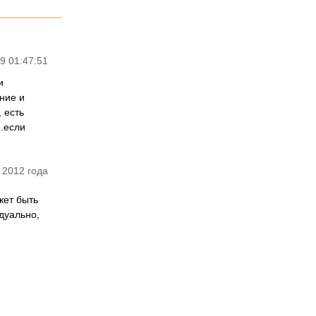
9 01:47:51
и
ние и
 есть
я.если
 2012 года
жет быть
дуально,