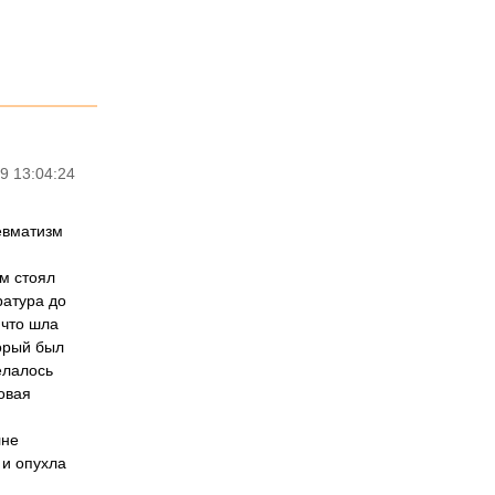
9 13:04:24
евматизм
ам стоял
ратура до
,что шла
орый был
елалось
овая
лне
 и опухла