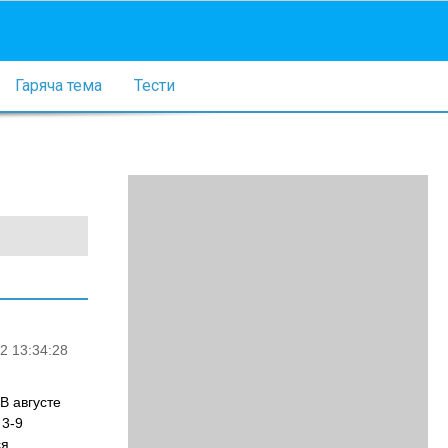
Гаряча тема
Тести
2 13:34:28
В августе
 3-9
ся