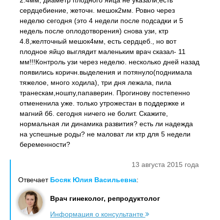
2.4мм, диаметр плодного яйца не указали,есть
сердцебиение, жеточн. мешок2мм. Ровно через
неделю сегодня (это 4 недели после подсадки и 5
недель после оплодотворения) снова узи, ктр
4.8,желточный мешок4мм, есть сердцеб., но вот
плодное яйцо выглядит маленьким врач сказал- 11
мм!!!Контроль узи через неделю. несколько дней назад
появились коричн.выделения и потянуло(поднимала
тяжелое, много ходила), три дня лежала, пила
транескам,ношпу,папаверин. Прогинову постепенно
отмененила уже. только утрожестан в поддержке и
магний б6. сегодня ничего не болит. Скажите,
нормальная ли динамика развития? есть ли надежда
на успешные роды? не маловат ли ктр для 5 недели
беременности?
13 августа 2015 года
Отвечает
Босяк Юлия Васильевна
:
Врач гинеколог, репродуктолог
Информация о консультанте