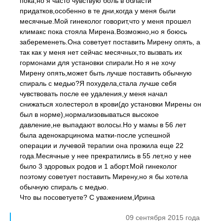
пока,но я часто чувствую боль в области
придатков,особенно в те дни,когда у меня были
месячные.Мой гинеколог говорит,что у меня прошел
климакс пока стояла Мирена.Возможно,но я боюсь
забеременеть.Она советует поставить Мирену опять, а
так как у меня нет сейчас месячных,то вызвать их
гормонами для установки спирали.Но я не хочу
Мирену опять,может быть лучше поставить обычную
спираль с медью?Я похудела,стала лучше себя
чувствовать после ее удаления,у меня начал
снижаться холестерол в крови(до установки Мирены он
был в норме),нормализовываться высокое
давление,не выпадают волосы.Но у мамы в 56 лет
была аденокарцинома матки-после успешной
операции и лучевой терапии она прожила еще 22
года.Месячные у нее прекратились в 55 лет,но у нее
было 3 здоровых родов и 1 аборт.Мой гинеколог
поэтому советует поставить Мирену,но я бы хотела
обычную спираль с медью.
Что вы посоветуете? С уважением,Ирина
09 сентября 2015 года