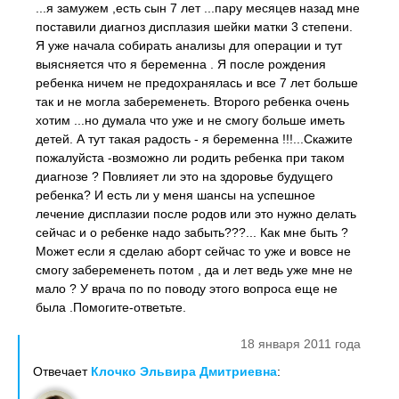
...я замужем ,есть сын 7 лет ...пару месяцев назад мне
поставили диагноз дисплазия шейки матки 3 степени.
Я уже начала собирать анализы для операции и тут
выясняется что я беременна . Я после рождения
ребенка ничем не предохранялась и все 7 лет больше
так и не могла забеременеть. Второго ребенка очень
хотим ...но думала что уже и не смогу больше иметь
детей. А тут такая радость - я беременна !!!...Скажите
пожалуйста -возможно ли родить ребенка при таком
диагнозе ? Повлияет ли это на здоровье будущего
ребенка? И есть ли у меня шансы на успешное
лечение дисплазии после родов или это нужно делать
сейчас и о ребенке надо забыть???... Как мне быть ?
Может если я сделаю аборт сейчас то уже и вовсе не
смогу забеременеть потом , да и лет ведь уже мне не
мало ? У врача по по поводу этого вопроса еще не
была .Помогите-ответьте.
18 января 2011 года
Отвечает
Клочко Эльвира Дмитриевна
: