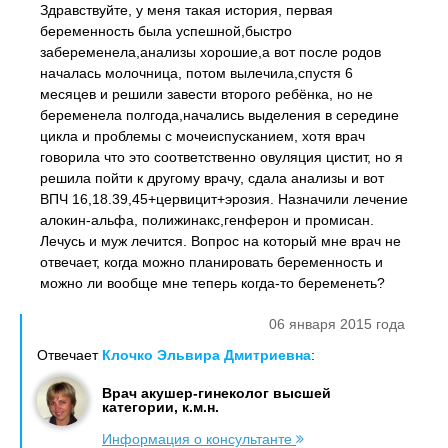
Здравствуйте, у меня такая история, первая
беременность была успешной,быстро
забеременела,анализы хорошие,а вот после родов
началась молочница, потом вылечила,спустя 6
месяцев и решили завести второго ребёнка, но не
беременела полгода,начались выделения в середине
цикла и проблемы с мочеиспусканием, хотя врач
говорила что это соответственно овуляция цистит, но я
решила пойти к другому врачу, сдала анализы и вот
ВПЧ 16,18.39,45+цервицит+эрозия. Назначили лечение
алокин-альфа, полижинакс,генферон и промисан.
Лечусь и муж лечится. Вопрос на который мне врач не
отвечает, когда можно планировать беременность и
можно ли вообще мне теперь когда-то беременеть?
06 января 2015 года
Отвечает
Клочко Эльвира Дмитриевна
:
Врач акушер-гинеколог высшей
категории, к.м.н.
Информация о консультанте