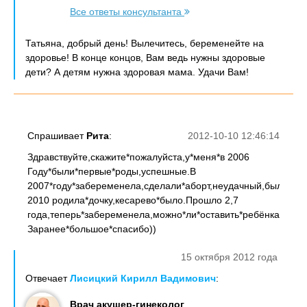
Все ответы консультанта
Татьяна, добрый день! Вылечитесь, беременейте на
здоровье! В конце концов, Вам ведь нужны здоровые
дети? А детям нужна здоровая мама. Удачи Вам!
Спрашивает
Рита
:
2012-10-10 12:46:14
Здравствуйте,скажите*пожалуйста,у*меня*в 2006
Году*были*первые*роды,успешные.В
2007*году*забеременела,сделали*аборт,неудачный,была*пе
2010 родила*дочку,кесарево*было.Прошло 2,7
года,теперь*забеременела,можно*ли*оставить*ребёнка,каков
Заранее*большое*спасибо))
15 октября 2012 года
Отвечает
Лисицкий Кирилл Вадимович
:
Врач акушер-гинеколог