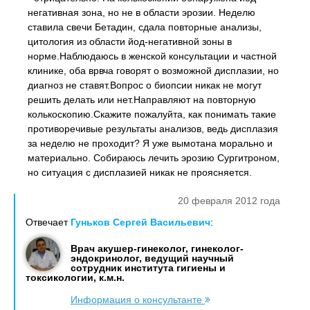
негативная зона, но не в области эрозии. Неделю
ставила свечи Бетадин, сдала повторные анализы,
цитология из области йод-негативной зоны в
норме.Наблюдаюсь в женской консультации и частной
клинике, оба врвча говорят о возможной дисплазии, но
диагноз не ставят.Вопрос о биопсии никак не могут
решить делать или нет.Направляют на повторную
колькоскопию.Скажите пожалуйта, как понимать такие
противоречивые результаты анализов, ведь дисплазия
за неделю не проходит? Я уже вымотана морально и
материально. Собираюсь лечить эрозию Сургитроном,
но ситуация с дисплазией никак не проясняется.
20 февраля 2012 года
Отвечает
Гуньков Сергей Васильевич
:
Врач акушер-гинеколог, гинеколог-
эндокринолог, ведущий научный
сотрудник института гигиены и
токсикологии, к.м.н.
Информация о консультанте