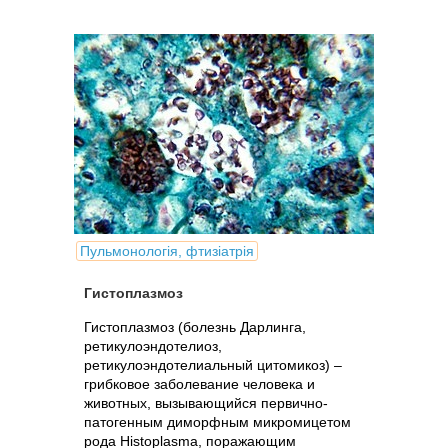
Пульмонологія, фтизіатрія
Гистоплазмоз
Гистоплазмоз (болезнь Дарлинга,
ретикулоэндотелиоз,
ретикулоэндотелиальный цитомикоз) –
грибковое заболевание человека и
животных, вызывающийся первично-
патогенным диморфным микромицетом
рода Histoplasma, поражающим