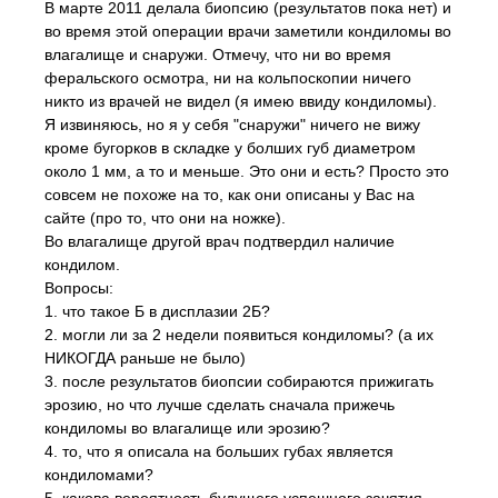
В марте 2011 делала биопсию (результатов пока нет) и
во время этой операции врачи заметили кондиломы во
влагалище и снаружи. Отмечу, что ни во время
феральского осмотра, ни на кольпоскопии ничего
никто из врачей не видел (я имею ввиду кондиломы).
Я извиняюсь, но я у себя "снаружи" ничего не вижу
кроме бугорков в складке у болших губ диаметром
около 1 мм, а то и меньше. Это они и есть? Просто это
совсем не похоже на то, как они описаны у Вас на
сайте (про то, что они на ножке).
Во влагалище другой врач подтвердил наличие
кондилом.
Вопросы:
1. что такое Б в дисплазии 2Б?
2. могли ли за 2 недели появиться кондиломы? (а их
НИКОГДА раньше не было)
3. после результатов биопсии собираются прижигать
эрозию, но что лучше сделать сначала прижечь
кондиломы во влагалище или эрозию?
4. то, что я описала на больших губах является
кондиломами?