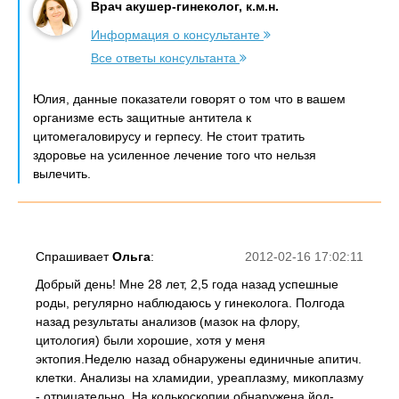
Врач акушер-гинеколог, к.м.н.
Информация о консультанте
Все ответы консультанта
Юлия, данные показатели говорят о том что в вашем
организме есть защитные антитела к
цитомегаловирусу и герпесу. Не стоит тратить
здоровье на усиленное лечение того что нельзя
вылечить.
Спрашивает
Ольга
:
2012-02-16 17:02:11
Добрый день! Мне 28 лет, 2,5 года назад успешные
роды, регулярно наблюдаюсь у гинеколога. Полгода
назад результаты анализов (мазок на флору,
цитология) были хорошие, хотя у меня
эктопия.Неделю назад обнаружены единичные апитич.
клетки. Анализы на хламидии, уреаплазму, микоплазму
- отрицательно. На колькоскопии обнаружена йод-