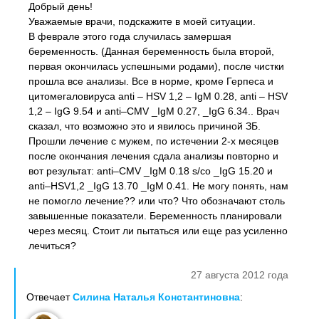
Добрый день!
Уважаемые врачи, подскажите в моей ситуации.
В феврале этого года случилась замершая
беременность. (Данная беременность была второй,
первая окончилась успешными родами), после чистки
прошла все анализы. Все в норме, кроме Герпеса и
цитомегаловируса anti – HSV 1,2 – IgM 0.28, anti – HSV
1,2 – IgG 9.54 и аnti–CMV _IgM 0.27, _IgG 6.34.. Врач
сказал, что возможно это и явилось причиной ЗБ.
Прошли лечение с мужем, по истечении 2-х месяцев
после окончания лечения сдала анализы повторно и
вот результат: аnti–CMV _IgM 0.18 s/co _IgG 15.20 и
аnti–HSV1,2 _IgG 13.70 _IgM 0.41. Не могу понять, нам
не помогло лечение?? или что? Что обозначают столь
завышенные показатели. Беременность планировали
через месяц. Стоит ли пытаться или еще раз усиленно
лечиться?
27 августа 2012 года
Отвечает
Силина Наталья Константиновна
: