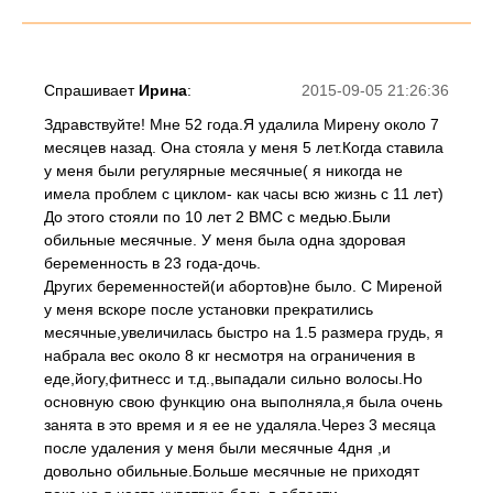
Спрашивает
Ирина
:
2015-09-05 21:26:36
Здравствуйте! Мне 52 года.Я удалила Мирену около 7
месяцев назад. Она стояла у меня 5 лет.Когда ставила
у меня были регулярные месячные( я никогда не
имела проблем с циклом- как часы всю жизнь с 11 лет)
До этого стояли по 10 лет 2 ВМС с медью.Были
обильные месячные. У меня была одна здоровая
беременность в 23 года-дочь.
Других беременностей(и абортов)не было. С Миреной
у меня вскоре после установки прекратились
месячные,увеличилась быстро на 1.5 размера грудь, я
набрала вес около 8 кг несмотря на ограничения в
еде,йогу,фитнесс и т.д.,выпадали сильно волосы.Но
основную свою функцию она выполняла,я была очень
занята в это время и я ее не удаляла.Через 3 месяца
после удаления у меня были месячные 4дня ,и
довольно обильные.Больше месячные не приходят