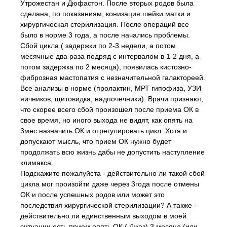
Утрожестан и Дюфастон. После вторых родов была
сделана, по показаниям, конизация шейки матки и
хирургическая стерилизация. После операций все
было в норме 3 года, а после начались проблемы.
Сбой цикла ( задержки по 2-3 недели, а потом
месячные два раза подряд с интервалом в 1-2 дня, а
потом задержка по 2 месяца), появилась кистозно-
фиброзная мастопатия с незначительной галактореей.
Все анализы в норме (пролактин, МРТ гипофиза, УЗИ
яичников, щитовидка, надпочечники). Врачи признают,
что скорее всего сбой произошел после приема ОК в
свое время, но иного выхода не видят, как опять на
3мес.назначить ОК и отрегулировать цикл. Хотя и
допускают мысль, что прием ОК нужно будет
продолжать всю жизнь дабы не допустить наступление
климакса.
Подскажите пожалуйста - действительно ли такой сбой
цикла мог произойти даже через 3года после отмены
ОК и после успешных родов или может это
последствия хирургической стерилизации? А также -
действительно ли единственным выходом в моей
ситуации есть прием опять ОК ( Джаз) 3 месяца (или