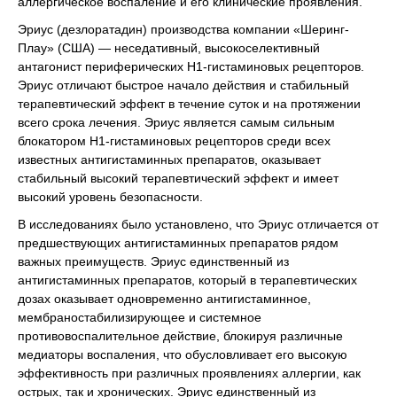
аллергическое воспаление и его клинические проявления.
Эриус (дезлоратадин) производства компании «Шеринг-
Плау» (США) — неседативный, высокоселективный
антагонист периферических Н1-гистаминовых рецепторов.
Эриус отличают быстрое начало действия и стабильный
терапевтический эффект в течение суток и на протяжении
всего срока лечения. Эриус является самым сильным
блокатором Н1-гистаминовых рецепторов среди всех
известных антигистаминных препаратов, оказывает
стабильный высокий терапевтический эффект и имеет
высокий уровень безопасности.
В исследованиях было установлено, что Эриус отличается от
предшествующих антигистаминных препаратов рядом
важных преимуществ. Эриус единственный из
антигистаминных препаратов, который в терапевтических
дозах оказывает одновременно антигистаминное,
мембраностабилизирующее и системное
противовоспалительное действие, блокируя различные
медиаторы воспаления, что обусловливает его высокую
эффективность при различных проявлениях аллергии, как
острых, так и хронических. Эриус единственный из