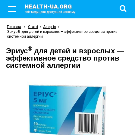
HEALTH-UA.ORG
світ медицини, доступний кожному
Головна
/
Статті
/
Алергія
/
Эриус® для детей и взрослых — эффективное средство против
системной аллергии
®
Эриус
для детей и взрослых —
эффективное средство против
системной аллергии