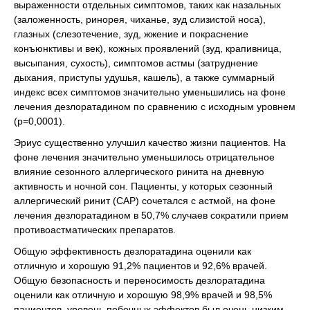
выраженности отдельных симптомов, таких как назальных
(заложенность, ринорея, чиханье, зуд слизистой носа),
глазных (слезотечение, зуд, жжение и покраснение
конъюнктивы и век), кожных проявлений (зуд, крапивница,
высыпания, сухость), симптомов астмы (затруднение
дыхания, приступы удушья, кашель), а также суммарный
индекс всех симптомов значительно уменьшились на фоне
лечения дезлоратадином по сравнению с исходным уровнем
(р=0,0001).
Эриус существенно улучшил качество жизни пациентов. На
фоне лечения значительно уменьшилось отрицательное
влияние сезонного аллергического ринита на дневную
активность и ночной сон. Пациенты, у которых сезонный
аллергический ринит (САР) сочетался с астмой, на фоне
лечения дезлоратадином в 50,7% случаев сократили прием
противоастматических препаратов.
Общую эффективность дезлоратадина оценили как
отличную и хорошую 91,2% пациентов и 92,6% врачей.
Общую безопасность и переносимость дезлоратадина
оценили как отличную и хорошую 98,9% врачей и 98,5%
пациентов, уровень побочных эффектов был очень низким —