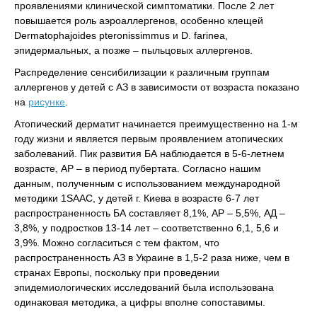
проявлениями клинической симптоматики. После 2 лет
повышается роль аэроаллергенов, особенно клещей
Dermatophajoides pteronissimmus и D. farinea,
эпидермальных, а позже – пыльцовых аллергенов.
Распределение сенсибилизации к различным группам
аллергенов у детей с АЗ в зависимости от возраста показано
на
рисунке
.
Атопический дерматит начинается преимущественно на 1-м
году жизни и является первым проявлением атопических
заболеваний. Пик развития БА наблюдается в 5-6-летнем
возрасте, АР – в период пубертата. Согласно нашим
данным, полученным с использованием международной
методики 1SAAC, у детей г. Киева в возрасте 6-7 лет
распространенность БА составляет 8,1%, АР – 5,5%, АД –
3,8%, у подростков 13-14 лет – соответственно 6,1, 5,6 и
3,9%. Можно согласиться с тем фактом, что
распространенность АЗ в Украине в 1,5-2 раза ниже, чем в
странах Европы, поскольку при проведении
эпидемиологических исследований была использована
одинаковая методика, а цифры вполне сопоставимы.