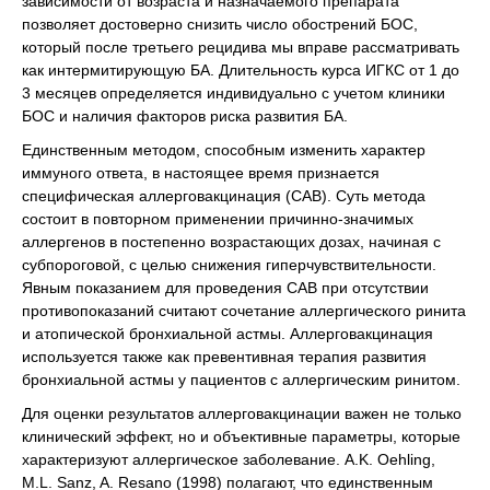
зависимости от возраста и назначаемого препарата
позволяет достоверно снизить число обострений БОС,
который после третьего рецидива мы вправе рассматривать
как интермитирующую БА. Длительность курса ИГКС от 1 до
3 месяцев определяется индивидуально с учетом клиники
БОС и наличия факторов риска развития БА.
Единственным методом, способным изменить характер
иммуного ответа, в настоящее время признается
специфическая аллерговакцинация (САВ). Суть метода
состоит в повторном применении причинно-значимых
аллергенов в постепенно возрастающих дозах, начиная с
субпороговой, с целью снижения гиперчувствительности.
Явным показанием для проведения САВ при отсутствии
противопоказаний считают сочетание аллергического ринита
и атопической бронхиальной астмы. Аллерговакцинация
используется также как превентивная терапия развития
бронхиальной астмы у пациентов с аллергическим ринитом.
Для оценки результатов аллерговакцинации важен не только
клинический эффект, но и объективные параметры, которые
характеризуют аллергическое заболевание. A.K. Oehling,
M.L. Sanz, A. Resano (1998) полагают, что единственным