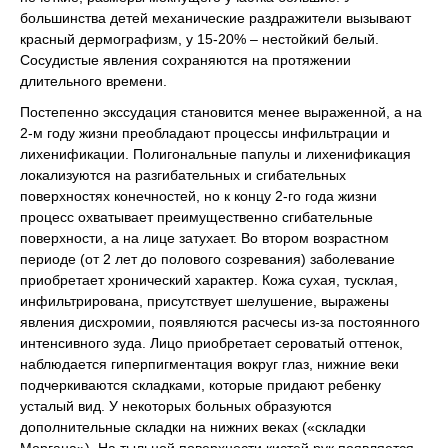
большинства детей механические раздражители вызывают
красный дермографизм, у 15-20% – нестойкий белый.
Сосудистые явления сохраняются на протяжении
длительного времени.
Постепенно экссудация становится менее выраженной, а на
2-м году жизни преобладают процессы инфильтрации и
лихенификации. Полигональные папулы и лихенификация
локализуются на разгибательных и сгибательных
поверхностях конечностей, но к концу 2-го года жизни
процесс охватывает преимущественно сгибательные
поверхности, а на лице затухает. Во втором возрастном
периоде (от 2 лет до полового созревания) заболевание
приобретает хронический характер. Кожа сухая, тусклая,
инфильтрирована, присутствует шелушение, выражены
явления дисхромии, появляются расчесы из-за постоянного
интенсивного зуда. Лицо приобретает сероватый оттенок,
наблюдается гиперпигментация вокруг глаз, нижние веки
подчеркиваются складками, которые придают ребенку
усталый вид. У некоторых больных образуются
дополнительные складки на нижних веках («складки