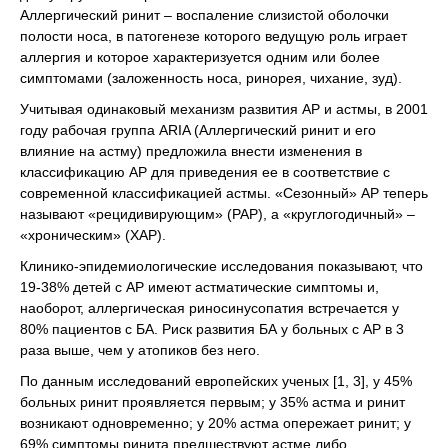
Аллергический ринит – воспаление слизистой оболочки
полости носа, в патогенезе которого ведущую роль играет
аллергия и которое характеризуется одним или более
симптомами (заложенность носа, ринорея, чихание, зуд).
Учитывая одинаковый механизм развития АР и астмы, в 2001
году рабочая группа ARIA (Аллергический ринит и его
влияние на астму) предложила внести изменения в
классификацию АР для приведения ее в соответствие с
современной классификацией астмы. «Сезонный» АР теперь
называют «рецидивирующим» (РАР), а «круглогодичный» –
«хроническим» (ХАР).
Клинико-эпидемиологические исследования показывают, что
19-38% детей с АР имеют астматические симптомы и,
наоборот, аллергическая риносинусопатия встречается у
80% пациентов с БА. Риск развития БА у больных с АР в 3
раза выше, чем у атопиков без него.
По данным исследований европейских ученых [1, 3], у 45%
больных ринит проявляется первым; у 35% астма и ринит
возникают одновременно; у 20% астма опережает ринит; у
69% симптомы ринита предшествуют астме либо