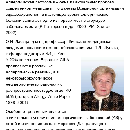
Аллергическая патология – одна из актуальных проблем
современной медицины. По данным Всемирной организации
здравоохранения, в настоящее время аллергические
болезни занимают одно из первых мест в структуре
заболеваемости (Р. Паттерсон и др., 2000; Р.М. Хаитов,
2002).
О.И. Ласица, д.м.н., профессор, Киевская медицинская
академия последипломного образования им. П.Л. Шупика,
кафедра педиатрии №1, г. Киев
У 20% населения Европы и США
проявляются различные
аллергические реакции, а в
некоторых экологически
неблагополучных районах их
распространенность достигает 40-
50% (Europian Allergy White Paper,
1999, 2001).
Особенно тревожным является
значительное увеличение аллергических заболеваний (АЗ) у
детей и изменение их патоморфоза. Для растущего
организма характерны множественные функциональные