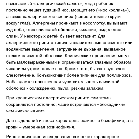
называемый «аллергический салют», когда ребенок
постоянно чешет зудящий нос, морщит его («нос кролика»),
а также «аллергическое сияние» (синие и темные круги
вокруг глаз). Аллергены проникают в носоглотку, вызывают
зуд неба, отек слизистой оболочки, чихание, выделение
слизи. У некоторых детей бывает евстахиит. Для
аллергического ринита типичны значительные слизистые или
водянистые выделения, затруднение дыхания, вызванное
отеком слизистой оболочки. Клинические проявления могут
быть маловыраженными и ограничиваться главным образом
чиханием утром, после сна. Кроме того, бывают зуд век и
слезотечение. Конъюнктивит более типичен для поллинозов.
Наблюдается повышенная чувствительность слизистой
оболочки к охлаждению, пыли, резким запахам.
При хроническом аллергическом рините симптомы
сохраняются постоянно, чаще встречаются «блокадники»,
чем «чихальщики».
Для выделений из носа характерны эозино- и базофилия, а в
крови – умеренная эозинофилия.
Риноскопическое исследование выявляет характерное