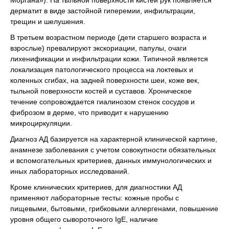
Моргана»). На тыльной поверхности кистей рук появляется
дерматит в виде застойной гиперемии, инфильтрации,
трещин и шелушения.
В третьем возрастном периоде (дети старшего возраста и
взрослые) превалируют экскориации, папулы, очаги
лихенификации и инфильтрации кожи. Типичной является
локализация патологического процесса на локтевых и
коленных сгибах, на задней поверхности шеи, коже век,
тыльной поверхности костей и суставов. Хроническое
течение сопровождается гиалинозом стенок сосудов и
фиброзом в дерме, что приводит к нарушению
микроциркуляции.
Диагноз АД базируется на характерной клинической картине,
анамнезе заболевания с учетом совокупности обязательных
и вспомогательных критериев, данных иммунологических и
иных лабораторных исследований.
Кроме клинических критериев, для диагностики АД
применяют лабораторные тесты: кожные пробы с
пищевыми, бытовыми, грибковыми аллергенами, повышение
уровня общего сывороточного IgE, наличие