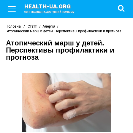
HEALTH-UA.ORG
світ медицини, доступний кожному
Головна
/
Статті
/
Алергія
/
Атопический марш у детей. Перспективы профилактики и прогноза
Атопический марш у детей.
Перспективы профилактики и
прогноза