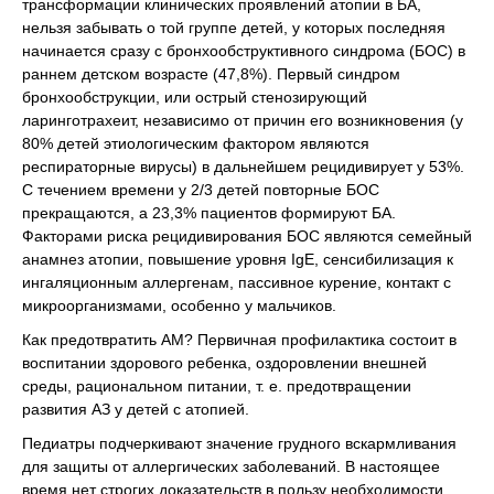
трансформации клинических проявлений атопии в БА,
нельзя забывать о той группе детей, у которых последняя
начинается сразу с бронхообструктивного синдрома (БОС) в
раннем детском возрасте (47,8%). Первый синдром
бронхообструкции, или острый стенозирующий
ларинготрахеит, независимо от причин его возникновения (у
80% детей этиологическим фактором являются
респираторные вирусы) в дальнейшем рецидивирует у 53%.
С течением времени у 2/3 детей повторные БОС
прекращаются, а 23,3% пациентов формируют БА.
Факторами риска рецидивирования БОС являются семейный
анамнез атопии, повышение уровня IgE, сенсибилизация к
ингаляционным аллергенам, пассивное курение, контакт с
микроорганизмами, особенно у мальчиков.
Как предотвратить АМ? Первичная профилактика состоит в
воспитании здорового ребенка, оздоровлении внешней
среды, рациональном питании, т. е. предотвращении
развития АЗ у детей с атопией.
Педиатры подчеркивают значение грудного вскармливания
для защиты от аллергических заболеваний. В настоящее
время нет строгих доказательств в пользу необходимости