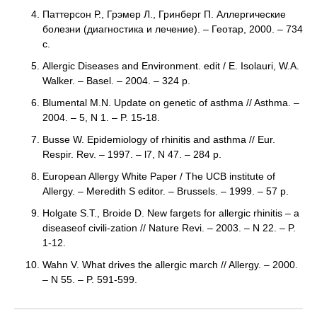
Паттерсон Р., Грэмер Л., Гринберг П. Аллергические
болезни (диагностика и лечение). – Геотар, 2000. – 734
с.
Allergic Diseases and Environment. edit / E. Isolauri, W.A.
Walker. – Basel. – 2004. – 324 p.
Blumental M.N. Update on genetic of asthma // Asthma. –
2004. – 5, N 1. – P. 15-18.
Busse W. Epidemiology of rhinitis and asthma // Eur.
Respir. Rev. – 1997. – l7, N 47. – 284 p.
European Allergy White Paper / The UCB institute of
Allergy. – Meredith S editor. – Brussels. – 1999. – 57 p.
Holgate S.T., Broide D. New fargets for allergic rhinitis – a
diseaseof civili-zation // Nature Revi. – 2003. – N 22. – P.
1-12.
Wahn V. What drives the allergic march // Allergy. – 2000.
– N 55. – P. 591-599.