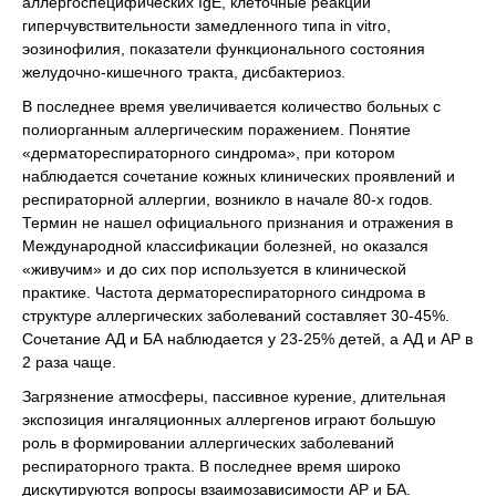
аллергоспецифических IgE, клеточные реакции
гиперчувствительности замедленного типа in vitro,
эозинофилия, показатели функционального состояния
желудочно-кишечного тракта, дисбактериоз.
В последнее время увеличивается количество больных с
полиорганным аллергическим поражением. Понятие
«дерматореспираторного синдрома», при котором
наблюдается сочетание кожных клинических проявлений и
респираторной аллергии, возникло в начале 80-х годов.
Термин не нашел официального признания и отражения в
Международной классификации болезней, но оказался
«живучим» и до сих пор используется в клинической
практике. Частота дерматореспираторного синдрома в
структуре аллергических заболеваний составляет 30-45%.
Сочетание АД и БА наблюдается у 23-25% детей, а АД и АР в
2 раза чаще.
Загрязнение атмосферы, пассивное курение, длительная
экспозиция ингаляционных аллергенов играют большую
роль в формировании аллергических заболеваний
респираторного тракта. В последнее время широко
дискутируются вопросы взаимозависимости АР и БА.