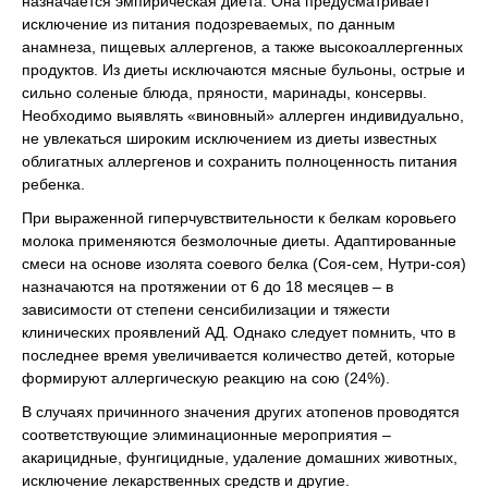
назначается эмпирическая диета. Она предусматривает
исключение из питания подозреваемых, по данным
анамнеза, пищевых аллергенов, а также высокоаллергенных
продуктов. Из диеты исключаются мясные бульоны, острые и
сильно соленые блюда, пряности, маринады, консервы.
Необходимо выявлять «виновный» аллерген индивидуально,
не увлекаться широким исключением из диеты известных
облигатных аллергенов и сохранить полноценность питания
ребенка.
При выраженной гиперчувствительности к белкам коровьего
молока применяются безмолочные диеты. Адаптированные
смеси на основе изолята соевого белка (Соя-сем, Нутри-соя)
назначаются на протяжении от 6 до 18 месяцев – в
зависимости от степени сенсибилизации и тяжести
клинических проявлений АД. Однако следует помнить, что в
последнее время увеличивается количество детей, которые
формируют аллергическую реакцию на сою (24%).
В случаях причинного значения других атопенов проводятся
соответствующие элиминационные мероприятия –
акарицидные, фунгицидные, удаление домашних животных,
исключение лекарственных средств и другие.