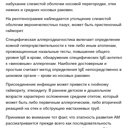
набухание слизистой оболочки носовой перегородки, отек
нижних и средних носовых раковин.
На рентгенограмме наблюдается утолщение слизистой
оболочки верхнечелюстных пазух, может быть пристеночный
гайморит.
Специфическая аллергодиагностика включает определение
кожной гиперчувствительности к тем либо иным атопенам,
провокационные назальные тесты, повышение общего
уровня ІgЕ в крови, обнаружение специфических ІgЕ-антител
к «виновным» аллергенам. Наиболее достоверным и
простым считают метод определения ІgЕ непосредственно в
шоковом органе – крови из носовых раковин.
Присоединение инфекции может привести к гнойному
гаймориту, этмоидиту. В раннем детском и дошкольном
возрасте характерно осложнение средним отитом, который
может быть либо первичным аллергическим, либо вторичной
реакцией на отек и обструкцию евстахиевых труб.
Принимая во внимание тот факт, что этапность развития АМ
рассматривается прежде всего как последовательность