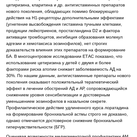
цетиризина, кларитина и др. антигистаминных препаратов
нового поколения, обладающих помимо блокирующего
действия на Н1-рецепторы дополнительными эффектами
(угнетение высвобождения гистамина тучными клетками,
продукции лейкотриенов, простагландина D2 и фактора
активации тромбоцитов, ингибиция образования молекул
адгезии и хемотаксиса эозинофилов), нет строгих
доказательств влияния этих препаратов на формирование
БА. В многоцентровом исследовании ЕТАС показано, что
использование цетиризина у детей с двумя и более
факторами риска атопии снижает заболеваемость АД на
30%. По нашим данным, антигистаминные препараты нового
поколения оказывают положительный терапевтический
эффект в лечении обострений АД и АР, сопровождающийся
снижением уровня сенсибилизации и достоверным
уменьшением эозинофилов в назальном секрете.
Профилактическое действие удлиненного курса лоратадина
на формирование бронхиальной астмы строго не доказано,
однако отмечается достоверное снижение бронхиальной
гиперчувствительности (БГР).
Оценивая возможности медикаментозной профилактики АМ