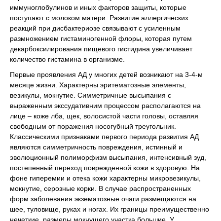
иммуноглобулинов и иных факторов защиты, которые
поступают с молоком матери. Развитие аллергических
реакций при дисбактериозе связывают с усиленным
размножением гистаминогенной флоры, которая путем
декарбоксилирования пищевого гистидина увеличивает
количество гистамина в организме.
Первые проявления АД у многих детей возникают на 3-4-м
месяце жизни. Характерны эритематозные элементы,
везикулы, мокнутие. Симметричные высыпания с
выраженным экссудативним процессом располагаются на
лице – коже лба, щек, волосистой части головы, оставляя
свободным от поражения носогубный треугольник.
Классическими признаками первого периода развития АД
являются симметричность повреждения, истинный и
эволюционный полиморфизм высыпания, интенсивный зуд,
постепенный переход поврежденной кожи в здоровую. На
фоне гиперемии и отека кожи характерны микровезикулы,
мокнутие, серозные корки. В случае распространенных
форм заболевания экзематозные очаги размещаются на
шее, туловище, руках и ногах. Их границы преимущественно
нечеткие, размеры мокнущего участка большие. У