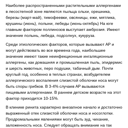
Наиболее распространенными растительными аллергенами
в лесостепной зоне являются пыльца ольхи, орешника,
березы (март-май), тимофеевки, овсяницы, ежи, мятлика,
крушины (июнь), полыни, лебеды (июнь-октябрь) На юге
главным фактором поллинозов выступает амброзия. Имеют
значение полынь, лебеда, подсолнух, кукуруза.
Среди этиологических факторов, которые вызывают АР и
могут действовать во все времена года, наибольшее
значение имеют такие неинфекционные ингаляционные
аллергены, как домашняя и промышленная пыль, эпидермис
и шерсть животных, перо подушки, табачный дым. Почти
круглый год, особенно в теплых странах, возбудителем
аллергического воспаления слизистой оболочки носа могут
быть споры грибков. В 3-4% случаев АР вызываются
пищевыми аллергенами. В раннем детском возрасте на этот
фактор приходится 10-15%.
В клинике ринита характерно внезапное начало и достаточно
выраженный отек слизистой оболочки носа и носоглотки.
Продромальными явлениями могут быть зуд, чихание,
заложенность носа. Следует обращать внимание на так