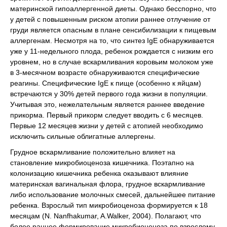
материнской гипоаллергенной диеты. Однако бесспорно, что
у детей с повышенным риском атопии раннее отлучение от
груди является опасным в плане сенсибилизации к пищевым
аллергенам. Несмотря на то, что синтез IgE обнаруживается
уже у 11-недельного плода, ребенок рождается с низким его
уровнем, но в случае вскармливания коровьим молоком уже
в 3-месячном возрасте обнаруживаются специфические
реагины. Специфические IgE к пище (особенно к яйцам)
встречаются у 30% детей первого года жизни в популяции.
Учитывая это, нежелательным является раннее введение
прикорма. Первый прикорм следует вводить с 6 месяцев.
Первые 12 месяцев жизни у детей с атопией необходимо
исключить сильные облигатные аллергены.
Грудное вскармливание положительно влияет на
становление микробиоценоза кишечника. Поэтапно на
колонизацию кишечника ребенка оказывают влияние
материнская вагинальная флора, грудное вскармливание
либо использование молочных смесей, дальнейшее питание
ребенка. Взрослый тип микробиоценоза формируется к 18
месяцам (N. Nanfhakumar, A.Walker, 2004). Полагают, что
более раннее формирование микробиоценоза по взрослому