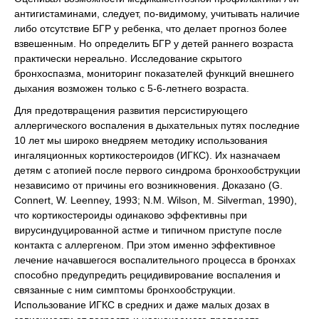
антигистаминами, следует, по-видимому, учитывать наличие
либо отсутствие БГР у ребенка, что делает прогноз более
взвешенным. Но определить БГР у детей раннего возраста
практически нереально. Исследование скрытого
бронхоспазма, мониторинг показателей функций внешнего
дыхания возможен только с 5-6-летнего возраста.
Для предотвращения развития персистирующего
аллергического воспаления в дыхательных путях последние
10 лет мы широко внедряем методику использования
ингаляционных кортикостероидов (ИГКС). Их назначаем
детям с атопией после первого синдрома бронхообструкции
независимо от причины его возникновения. Доказано (G.
Connert, W. Leenney, 1993; N.M. Wilson, M. Silverman, 1990),
что кортикостероиды одинаково эффективны при
вирусиндуцированной астме и типичном приступе после
контакта с аллергеном. При этом именно эффективное
лечение начавшегося воспалительного процесса в бронхах
способно предупредить рецидивирование воспаления и
связанные с ним симптомы бронхообструкции.
Использование ИГКС в средних и даже малых дозах в