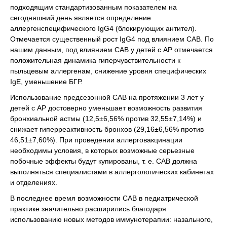
подходящим стандартизованным показателем на
сегодняшний день является определение
аллергенспецифического IgG4 (блокирующих антител).
Отмечается существенный рост IgG4 под влиянием САВ. По
нашим данным, под влиянием САВ у детей с АР отмечается
положительная динамика гиперчувствительности к
пыльцевым аллергенам, снижение уровня специфических
IgE, уменьшение БГР.
Использование предсезонной САВ на протяжении 3 лет у
детей с АР достоверно уменьшает возможность развития
бронхиальной астмы (12,5±6,56% против 32,55±7,14%) и
снижает гиперреактивность бронхов (29,16±6,56% против
46,51±7,60%). При проведении аллерговакцинации
необходимы условия, в которых возможные серьезные
побочные эффекты будут купированы, т. е. САВ должна
выполняться специалистами в аллергологических кабинетах
и отделениях.
В последнее время возможности САВ в педиатрической
практике значительно расширились благодаря
использованию новых методов иммунотерапии: назального,