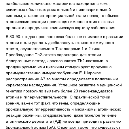
наибольшее количество мастоцитов находится в коже,
слизистых оболочках дыхательной и пищеварительной
системы, а также интерстициальной ткани почек, то обычно
атопические реакции происходят именно в этих шоковых
органах и определяют клиническую картину заболевания.
В 80-90-х годах прошлого века большое внимание в развитии
атопии стали уделять дисбалансу клеточного иммунного
ответа, осуществляемого Т-хелперами 1 и 2 типа.
Преобладание Th2-ответа характерно для атопии.
Аллергенные пептиды распознаются Th2-клетками, а
продуцируемые ими цитокины стимулируют продукцию
преимущественно иммуноглобулинов Е. Широкое
распространение АЗ во многом определяется полигенным
характером наследования. Успешное развитие медицинской
генетики позволило выявить более 20 генов-кандидатов
атопии и гиперчувствительности. С практической точки
зрения, важен тот факт, что гены, определяющие
бронхиальную гиперреактивность и механизмы атопических
реакций различны, следовательно, даже тяжелое течение
атопического дерматита (АД) не всегда приводит к развитию
бронхиальной астмы (БА). Отмечают также, что существуют