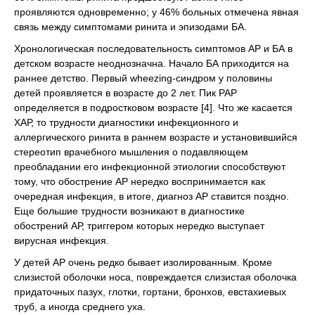
проявляются одновременно; у 46% больных отмечена явная
связь между симптомами ринита и эпизодами БА.
Хронологическая последовательность симптомов АР и БА в
детском возрасте неоднозначна. Начало БА приходится на
раннее детство. Первый wheezing-синдром у половины
детей проявляется в возрасте до 2 лет. Пик РАР
определяется в подростковом возрасте [4]. Что же касается
ХАР, то трудности диагностики инфекционного и
аллергического ринита в раннем возрасте и установившийся
стереотип врачебного мышления о подавляющем
преобладании его инфекционной этиологии способствуют
тому, что обострение АР нередко воспринимается как
очередная инфекция, в итоге, диагноз АР ставится поздно.
Еще большие трудности возникают в диагностике
обострений АР, триггером которых нередко выступает
вирусная инфекция.
У детей АР очень редко бывает изолированным. Кроме
слизистой оболочки носа, повреждается слизистая оболочка
придаточных пазух, глотки, гортани, бронхов, евстахиевых
труб, а иногда среднего уха.