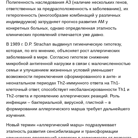
Полигенность наследования АЗ (наличие нескольких генов,
ответственных за предрасположенность к заболеванию), их
гетерогенность (многообразие комбинаций у различных
индивидуумов) затрудняет прогноз развития АМ у
конкретных больных, однако определенная этапность
клинических проявлений отмечается уже давно.
В 1989 г. D.P. Strachan выдвинул гигиеническую гипотезу,
которая, по его мнению, объясняет рост аллергических
заболеваний в мире. Согласно гипотезе снижение
микробной антигенной нагрузки в связи с малочисленностью
семьи и улучшением жизненных условий уменьшает
возможности переключения сформированного в анте- и
неонатальном периодах Th2-иммунного ответа на Th1-
клеточный ответ, способствует несбалансированности Th1 и
Th2-ответа и проявлению аллергических реакций. Роль
инфекции – бактериальной, вирусной, глистной – в
формировании аллергического марша требует дальнейшего
изучения.
Новый термин «аллергический марш» подразумевает
этапность развития сенсибилизации и трансформации
клинических проявлений аллергии в зависимости от возраста