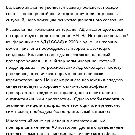
Большое значение уделяется режиму больного, прежде
всего – полноценный сон и отдых, отсутствие стрессовых
ситуаций, нормализацию психоэмоционального состояния.
К сожалению, комплексная терапия АД в настоящее время
не гарантирует предотвращения АМ. На Интернациональной
конференции по АД (1ССАД) в 2003 г. одной из главных
целей признана необходимость прервать эволюцию
синдрома. Большие надежды возлагаются на новый
препарат элидел – ингибитор кальциневрина, который
предотвращает прогрессирование АД, сокращает частоту
рецидивов, ограничивает применение топических
кортикостероидов. Наш опыт раннего назначения элидела
свидетельствует о хорошем клиническом эффекте
препарата как в виде монотерапии, так и в сочетании с
антигистаминными препаратами. Однако чтобы говорить о
значении элидела в возрастной эволюции аллергических
симптомов, необходим более длительный катамнез.
Многолетний опыт применения антигистаминных
препаратов в лечении АЗ позволяет делать определенные
выводы. Несмотря на широкое назначение кетотифена,