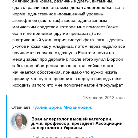
смягчающие крема, различные диеты, витамины.
сдавал различные анализы. делал алергопробы. все в
норме. единственное -повышенный уровень
эзонофилов (как то так)в крови. единственным
магическим средством которое мне помогает (даже
если я не принимал другие препараты) это
внутривенный укол натрия тиосульфата. пять - десять
уколов и кожа как у младенца. потом через неделю все
начинается сначала.отдохнул в Египте и почти на
месяц забыл про дерматит. после этого купил Bioptron
забыл про обострения ровно на год. сейчас опять
начинается обострения. понимаю что нужно искать
причину. что нужно проверить в первую очередь если
исходить из того что мне помогает натрий тиосульфат.
15 января 2013 года
Отвечает
Пухлик Борис Михайлович
:
Врач аллерголог высшей категории,
д.м.н, профессор, президент Ассоциации
аллергологов Украины
Информация о консультанте