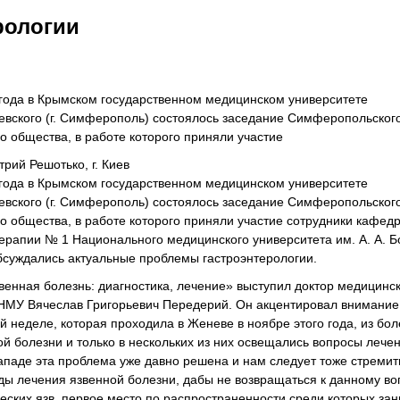
рологии
 года в Крымском государственном медицинском университете
иевского (г. Симферополь) состоялось заседание Симферопольског
о общества, в работе которого приняли участие
рий Решотько, г. Киев
 года в Крымском государственном медицинском университете
иевского (г. Симферополь) состоялось заседание Симферопольског
о общества, в работе которого приняли участие сотрудники кафед
терапии № 1 Национального медицинского университета им. А. А. Б
бсуждались актуальные проблемы гастроэнтерологии.
енная болезнь: диагностика, лечение» выступил доктор медицинск
МУ Вячеслав Григорьевич Передерий. Он акцентировал внимание 
 неделе, которая проходила в Женеве в ноябре этого года, из бол
й болезни и только в нескольких из них освещались вопросы лече
ападе эта проблема уже давно решена и нам следует тоже стремить
ды лечения язвенной болезни, дабы не возвращаться к данному во
еских язв, первое место по распространенности среди которых за