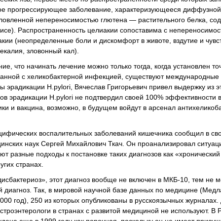
кое прогрессирующее заболевание, характеризующееся диффузно
условленной непереносимостью глютена — растительного белка, с
 маисе). Распространенность целиакии сопоставима с непереносимо
кии (неопределенные боли и дискомфорт в животе, вздутие и чувс
екалия, зловонный кал).
е, что начинать лечение можно только тогда, когда установлен то
ванной с хеликобактерной инфекцией, существуют международные 
 эрадикации Н.рylori, Вячеслав Григорьевич привел выдержку из э
ов эрадикации H.pylori не подтвердил своей 100% эффективности 
ики и вакцина, возможно, в будущем войдут в арсенал антихеликоб
ецифических воспалительных заболеваний кишечника сообщил в св
инских наук Сергей Михайлович Ткач. Он проанализировал ситуац
т разные подходы к постановке таких диагнозов как «хронический
угих странах.
исбактериоз», этот диагноз вообще не включен в МКБ-10, тем не м
 диагноз. Так, в мировой научной базе данных по медицине (Медл
2000 год), 250 из которых опубликованы в русскоязычных журналах
строэнтерологи в странах с развитой медициной не используют. В 