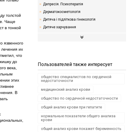
ей только
Депресія. Психотерапія
Дерматокосметологія
ду толстой
Дитяча і підліткова гінекологія
ие. Чаще
Дитяче харчування
т в тонкой
Ендокринологія. Цукровий діабет
Кардіологія
о язвенного
ы лечения их
Мамологія
тметил, что
Надлишкова вага. Дієти
кишку до
Пользователей также интересует
Неврологія
го века,
Онкологія
альным
общество специалистов по сердечной
ении этих
недостаточности
Отоларингологія
ктивнее
Офтальмологія
медицинский анализ крови
нения. В
Проктологія
общество по сердечной недостаточности
вать
Пульмонологія, фтизіатрія
общий анализ крови при гепатите
Стоматологія. Захворювання порожнини рота
к
нормальные показатели общего анализа
Травматологія і ортопедія
крови
циональных,
Урологія і нефрологія
общий анализ крови покажет беременность