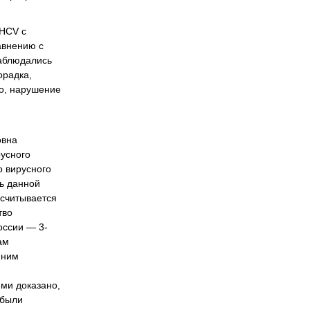
-HCV с
авнению с
наблюдались
орадка,
до, нарушение
овна
русного
о вирусного
ть данной
асчитывается
тво
оссии — 3-
ам
 ним
ми доказано,
 были