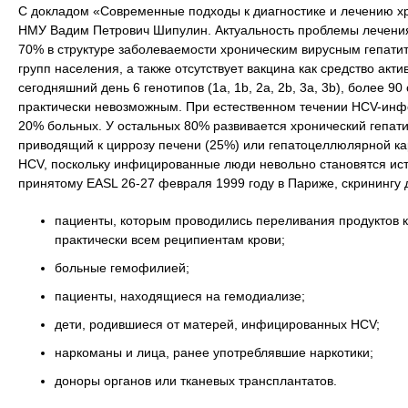
С докладом «Современные подходы к диагностике и лечению хр
НМУ Вадим Петрович Шипулин. Актуальность проблемы лечения 
70% в структуре заболеваемости хроническим вирусным гепати
групп населения, а также отсутствует вакцина как средство ак
сегодняшний день 6 генотипов (1а, 1b, 2а, 2b, 3а, 3b), более 9
практически невозможным. При естественном течении HCV-инфе
20% больных. У остальных 80% развивается хронический гепатит
приводящий к циррозу печени (25%) или гепатоцеллюлярной кар
HCV, поскольку инфицированные люди невольно становятся ист
принятому EASL 26-27 февраля 1999 году в Париже, скринингу
пациенты, которым проводились переливания продуктов кр
практически всем реципиентам крови;
больные гемофилией;
пациенты, находящиеся на гемодиализе;
дети, родившиеся от матерей, инфицированных HCV;
наркоманы и лица, ранее употреблявшие наркотики;
доноры органов или тканевых трансплантатов.