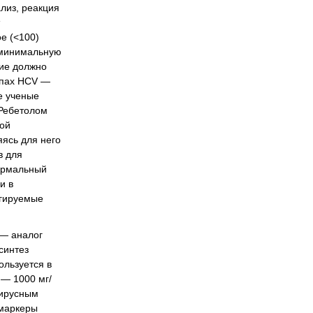
лиз, реакция
е (<100)
ь минимальную
ние должно
ипах HCV —
е ученые
 Ребетолом
лой
яясь для него
в для
ормальный
и в
игируемые
 — аналог
синтез
ользуется в
 — 1000 мг/
вирусным
 маркеры