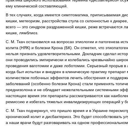
практика широкого использования термина «дисбактериоз» осуж
ему клинической составляющей.
В тех случаях, когда имеется симптоматика, приписываемая ди
кишки, метеоризм, расстройства стула со склонностью к диарее
всего — это синдром раздраженной кишки, реже встречаются ла
кишке, лямблиоз.
С. М. Ткач остановился на вопросах этиологии и патогенеза и
колита (НЯК) и болезни Крона (БК). Он отметил, что этиопатоге
нельзя признать удовлетворительными. Докладчик сделал истор
они проводились эмпирически и колебались чрезвычайно широ
проведения ваготомии и даже лоботомии. Серьезный прорыв в л
когда был испытан и внедрен в клиническую практику препара
количеством побочных эффектов лечить обострения и поддержив
заболеваний (особенно болезни Крона) стали применять топиче
преднизолона и не обладает нежелательными системными эффе
настоящее время эти препараты рассматриваются как наиболе
ремиссию и избегать тяжелых инвалидизирующих операций у б
С. М. Ткач подчеркнул, что пришло время и в Украине пересмот
хронический колит и дисбактериоз. Это будет способствовать 
а наши врачи будут разговаривать на одном профессиональном 