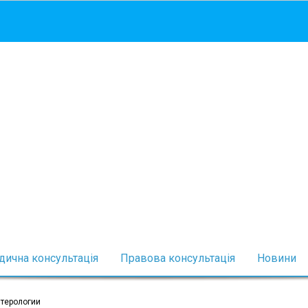
ична консультація
Правова консультація
Новини
нтерологии