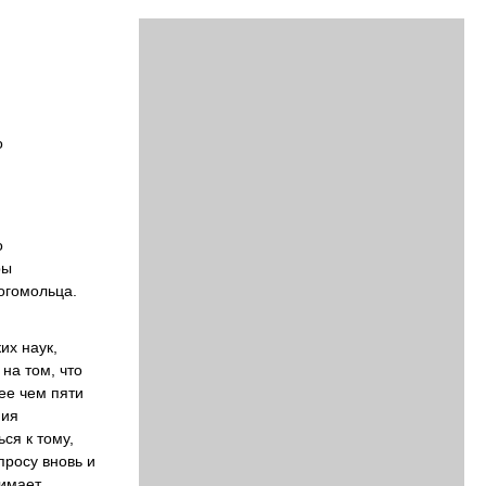
о
о
ры
огомольца.
их наук,
на том, что
ее чем пяти
ния
ся к тому,
просу вновь и
нимает