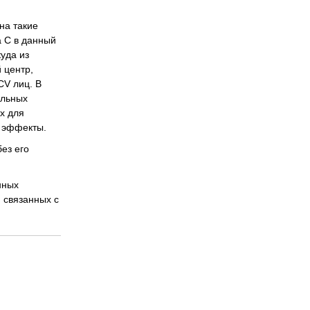
на такие
а С в данный
уда из
 центр,
CV лиц. В
ильных
х для
е эффекты.
ез его
нных
 связанных с