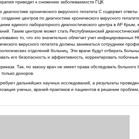
ерапия приводит к снижению заболеваемости ГЦК.
о диагностике хронического вирусного гепатита С содержит ответы 
ку создание центров по диагностике хронического вирусного гепатит
нии единого лабораторного диагностического центра в АР Крым, к
ний. Таким центром может стать Республиканский диагностический
оважно то, что это значительно облегчит учет инфицированных H
нического вирусного гепатита должны заниматься сотрудники проф
ологических отделений больниц. Эти врачи будут отбирать больны
овать его безопасность и эффективность, корректировать побочны
каза. Так, по закону врач не имеет права обследовать больного б
 только доноров.
 требуют дальнейших научных исследований, а результаты проведе
позиция ученых, врачей-практиков и пациентов в решении проблем,