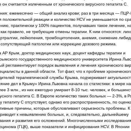
 он считается излеченным от хронического вирусного гепатита С.
ния: ежемесячно — общий анализ крови; раз в три месяца — ПЦР
я положительной реакции и количество HCV не уменьшается по ср
ению, практически у 100% пациентов, получавших такое лечение, 
ак правило, не требующие отмены терапии. К ним относятся: лих
артралгии, лейкопения, тромбоцитопения, анемия, снижение либи
ю сопутствующей патологии или коррекцию дозового режима.
 АР Крым, доктор медицинских наук, доцент кафедры терапии и
рымского государственного медицинского университета Ирина Льв
ый регламентирует порядок выявления и лечения хронического ви
ециалисты в данной области. Тот факт, что к проблеме хроническог
одителей терапевтической службы Крыма, подчеркивает актуальнос
яние дел в Крыму» Ирина Львовна начала со статистики: в мире н
е 3 млн., из них ежегодно умирает 8-10 тыс. человек, и большинс
сного гепатита С. В Европе количество таких больных — 2-3%, в Р
у гепатиту С отсутствует, однако его распространенность, по оценк
ктивные причины, которые обусловливают серьезность проблемы. К
 приводит к невыявлению больных, и, следовательно, дальнейшему
вания и развития его осложнений. Многочисленными исследования
карцинома (ГЦК), выше показатели и инфицирования HCV. В Японии