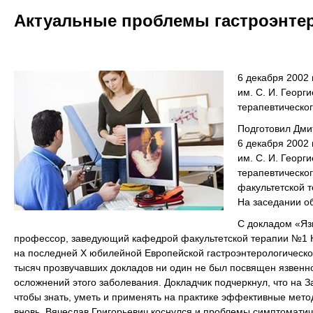
Актуальные проблемы гастроэнте
6 декабря 2002
им. С. И. Георг
терапевтическог
Подготовил Дмит
6 декабря 2002
им. С. И. Георг
терапевтическог
факультетской 
На заседании о
С докладом «Язв
профессор, заведующий кафедрой факультетской терапии №1 Н
на последней Х юбилейной Европейской гастроэнтерологической
тысяч прозвучавших докладов ни один не был посвящен язвенно
осложнений этого заболевания. Докладчик подчеркнул, что на З
чтобы знать, уметь и применять на практике эффективные мето
вновь. Вячеслав Григорьевич коснулся и проблемы симптоматич