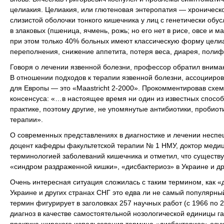
целиакия. Целиакия, или глютеновая энтеропатия — хроничес
слизистой оболочки тонкого кишечника у лиц с генетически об
в злаковых (пшеница, ячмень, рожь; но его нет в рисе, овсе и
при этом только 40% больных имеют классическую форму целиа
переполнения, снижение аппетита, потеря веса, диарея, полиф
Говоря о лечении язвенной болезни, профессор обратил внимани
В отношении подходов к терапии язвенной болезни, ассоцииро
для Европы — это «Maastricht 2-2000». Прокомментировав схемы
консенсуса: «…в настоящее время ни один из известных способ
практике, поэтому другие, не упомянутые антибиотики, пробиот
терапии».
О современных представлениях в диагностике и лечении несп
доцент кафедры факультетской терапии № 1 НМУ, доктор медиц
терминологией заболеваний кишечника и отметил, что существую
«синдром раздраженной кишки», «дисбактериоз» в Украине и др
Очень интересная ситуация сложилась с таким термином, как «д
Украине и других странах СНГ это едва ли не самый популярный
термин фигурирует в заголовках 257 научных работ (с 1966 по 
диагноз в качестве самостоятельной нозологической единицы га