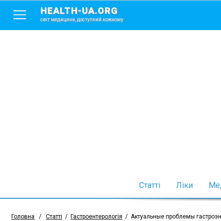
HEALTH-UA.ORG
світ медицини, доступний кожному
Статті
Ліки
Мед
Головна
/
Статті
/
Гастроентерологія
/
Актуальные проблемы гастроэ