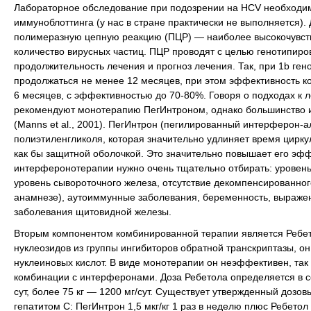
Лабораторное обследование при подозрении на HCV необходим
иммуноблоттинга (у нас в стране практически не выполняется)
полимеразную цепную реакцию (ПЦР) — наиболее высокочувств
количество вирусных частиц. ПЦР проводят с целью генотипир
продолжительность лечения и прогноз лечения. Так, при 1b ге
продолжаться не менее 12 месяцев, при этом эффективность ко
6 месяцев, с эффективностью до 70-80%. Говоря о подходах к л
рекомендуют монотерапию ПегИнтроном, однако большинство и
(Manns et al., 2001). ПегИнтрон (пегилированный интерферон-
полиэтиленгликоля, которая значительно удлиняет время цирку
как бы защитной оболочкой. Это значительно повышает его эф
интерферонотерапии нужно очень тщательно отбирать: уровен
уровень сывороточного железа, отсутствие декомпенсированног
анамнезе), аутоиммунные заболевания, беременность, выраже
заболевания щитовидной железы.
Вторым компонентом комбинированной терапии является Ребет
нуклеозидов из группы ингибиторов обратной транскриптазы, о
нуклеиновых кислот. В виде монотерапии он неэффективен, так 
комбинации с интерферонами. Доза Ребетола определяется в соот
сут, более 75 кг — 1200 мг/сут. Существует утвержденный доз
гепатитом С: ПегИнтрон 1,5 мкг/кг 1 раз в неделю плюс Ребетол