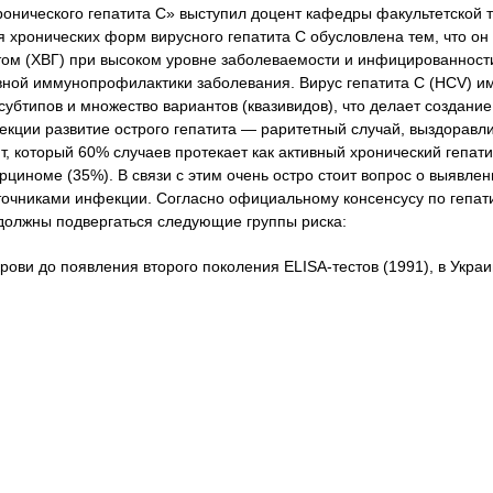
онического гепатита С» выступил доцент кафедры факультетской 
хронических форм вирусного гепатита С обусловлена тем, что он
том (ХВГ) при высоком уровне заболеваемости и инфицированност
тивной иммунопрофилактики заболевания. Вирус гепатита С (HCV) и
0 субтипов и множество вариантов (квазивидов), что делает создани
кции развитие острого гепатита — раритетный случай, выздоравл
, который 60% случаев протекает как активный хронический гепати
циноме (35%). В связи с этим очень остро стоит вопрос о выявле
очниками инфекции. Согласно официальному консенсусу по гепати
 должны подвергаться следующие группы риска:
ови до появления второго поколения ELISA-тестов (1991), в Укра