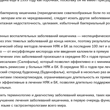
дена еще в 1999 году как порочная, поскольку он не имеет присущ
сбактериозу кишечника (периодические схваткообразные боли по хо
, запорам или их чередованием), следует искать другое заболеван
ктазная недостаточность, целиакия, избыточный бактериальный рос
стинных воспалительных заболеваний кишечника — неспецифическог
нез этих тяжелых заболеваний до конца неясен, поэтому результат
ический обзор методов лечения НЯК и БК за последние 100 лет и о
ко — от инсуффляции кислорода или введения каломели в прямую 
ечении этих заболеваний произошел в середине 80-х годов прошло
т месалазин (Салофальк), который позволил эффективно и с миним
ать ремиссию у больных НЯК и БК. В середине 90-х годов при леч
ский стероид будезонид (Буденофальк), который в несколько раз а
ктами глюкокортикоидов, ограничивающих длительность их приме
е эффективные в лечении НЯК и БК, позволяя длительно поддержи
ольных.
реть терминологию и диагностику заболеваний кишечника, таких ка
улучшению лечения заболеваний кишечника, в первую очередь функ
языке с гастроэнтерологами всего мира.