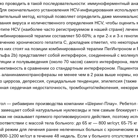
о проводить в такой последовательности: иммуноферментный ана
. Для окончательного установления HCV-инфицирования используют
ительный метод, который позволяет определить даже минимально
ования вируса и количественного определения HCV, чтобы оценит
нотипе HCV (наиболее часто регистрируемом в нашей стране) лече
мбинированной терапии составляет 50-60%; а при 2-х и 3-х генот
ечению хронического гепатита С, докладчик отметил, что некоторы
з них стоят на позиции комбинированной терапии ПегИнтроном и
альфа 2b) представляет собой интерферон, соединенный с молеку
ляции и полувыведения (около 70 часов) самого интерферона, явл
фективность в сравнении со стандартным интерфероном. Пациенто
ь аланинаминотрансферазы не менее чем в 2 раза выше нормы, н
о цирроза, депрессия, суицидальные тенденции, эпилепсия (также 
нная сердечная недостаточность, тромбоцито/лейкопения, некорр
ол — рибавирин производства компании «Шеринг-Плау». Ребетол
н замещает собой натуральные нуклеозиды и тем самым блокирует 
как не оказывает прямого противовирусного действия, поэтому исп
ветствии с массой тела больного: до 65 кг — 800 мг/сут, 65-75 кг
овый режим для лечения ранее нелеченных больных с хроническим 
 800-1200 мг/сут в течение 48 недель. Если у больного отсутствуют