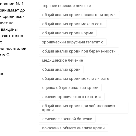
Школа здоров'я
терапии № 1
терапевтическое лечение
 занимает до
Щеплення
общий анализ крови показатели нормы
и среди всех
меет на
общий анализ крови можно есть
е вакцины
общий анализ крови норма
ивают только
т,
хронический вирусный гепатит с
нии носителей
общий анализ крови при беременности
ту С,
медицинское лечение
общий анализ крови
ине —
общий анализ крови можно ли есть
оценка общего анализа крови
лечение хронического гепатита
общий анализ крови при заболеваниях
крови
лечение язвенной болезни
показания общего анализа крови