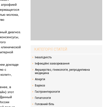
й атрофией
одержащегося
стью молока,
тво
чный диагноз.
консенсусы,
того
в клинической
КАТЕГОРІЇ СТАТЕЙ
актерной
Інвалідність
Інфекційні захворювання
оем докладе
ию с
Акушерство, гінекологія, репродуктивна
медицина
 колит»,
Алергія
Варікоз
енее, в
айн) этот
Гастроентерологія
. Данный
Гепатологія
России
Головний біль