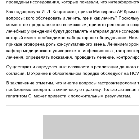
проведены исследования, которые показали, что интерферонот
Как подчеркнула И. Л. Кляритская, приказ Минздрава АР Крым п
вопросы: кого обследовать и лечить, где и как лечить? Посколь
момент не представляется возможным, принято решение о созда
лечебных учреждений будут доставлять материал для исследова
который имеет необходимое лабораторное оборудование. Немал
приказе оговорена роль консультативного звена. Лечением хро
кафедр медицинского университета, инфекционных, гастроэнтер
лечения, определять показания, проводить лечение, контролир
Существуют и определенные сложности в реализации данного при
согласия. В Украине в обязательном порядке обследуют на HCV
В заключение отметим, что многие вопросы гастроэнтерологии
необходимо внедрять в клиническую практику. Только активная 
гепатитом С, может привести к положительным результатам.