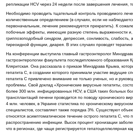
репликации HCV через 24 недели после завершения лечения, то
Необходимо проводить тщательный контроль проводимого лече
количественным определением (в случаях, если не наблюдаетс
первоначальным, лечение рекомендуется прекратить). К сожал
побочные эффекты, имеющие разную степень выраженности и, к
гриппозоподобный синдром, депрессия, сонливость, слабость, 
тиреоидной функции, диарея. В этих случаях проводят терапи
На конференции выступила главный гастроэнтеролог Минздрава
гастроэнтерологии факультета последипломного образования К
Кляритская. Она рассказала о приказе Минздрава Крыма, котор
гепатита С, в создании которого принимали участие ведущие сп
гепатита С привлечено внимание не только ученых, но и руков
проблемы. Свой доклад «Хронические вирусные гепатиты, состо
более 300 млн. инфицированных HCV; в США таких больных боле
трансплантаций печени проводится по поводу хронического виру
4 млн. человек, в Украине статистика по хроническому вирусном
специалистов, составляет также порядка 3%. Существуют объе
относятся асимптоматическое течение острого гепатита С, что
распространению инфекции. Высок процент хронизации заболе
что в регионах, где чаще регистрируется гепатоцеллюлярная 