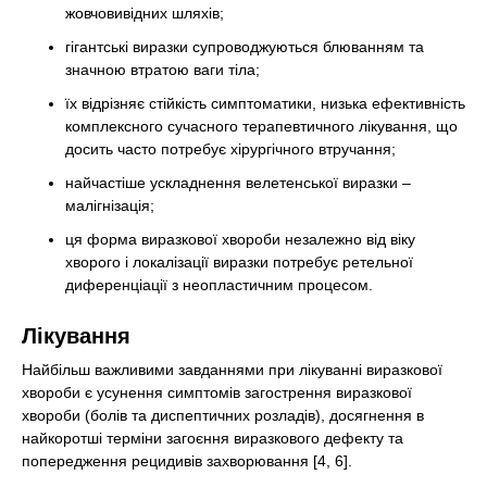
жовчовивідних шляхів;
гігантські виразки супроводжуються блюванням та
значною втратою ваги тіла;
їх відрізняє стійкість симптоматики, низька ефективність
комплексного сучасного терапевтичного лікування, що
досить часто потребує хірургічного втручання;
найчастіше ускладнення велетенської виразки –
малігнізація;
ця форма виразкової хвороби незалежно від віку
хворого і локалізації виразки потребує ретельної
диференціації з неопластичним процесом.
Лікування
Найбільш важливими завданнями при лікуванні виразкової
хвороби є усунення симптомів загострення виразкової
хвороби (болів та диспептичних розладів), досягнення в
найкоротші терміни загоєння виразкового дефекту та
попередження рецидивів захворювання [4, 6].