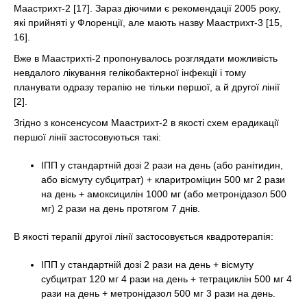
Маастрихт-2 [17]. Зараз діючими є рекомендації 2005 року,
які прийняті у Флоренції, але мають назву Маастрихт-3 [15,
16].
Вже в Маастрихті-2 пропонувалось розглядати можливість
невдалого лікування гелікобактерної інфекції і тому
планувати одразу терапію не тільки першої, а й другої лінії
[2].
Згідно з консенсусом Маастрихт-2 в якості схем ерадикації
першої лінії застосовуються такі:
ІПП у стандартній дозі 2 рази на день (або ранітидин,
або вісмуту субцитрат) + кларитроміцин 500 мг 2 рази
на день + амоксицилін 1000 мг (або метронідазол 500
мг) 2 рази на день протягом 7 днів.
В якості терапії другої лінії застосовується квадротерапія:
ІПП у стандартній дозі 2 рази на день + вісмуту
субцитрат 120 мг 4 рази на день + тетрациклін 500 мг 4
рази на день + метронідазол 500 мг 3 рази на день.