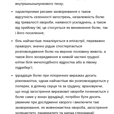
внутрішньошлункового тиску;
характерними рисами захворювання є також
відсутність сезонності загострень, незалежність болю
від тривалості хвороби, наявності ускладнень, а також
від прийому їжі; це стосується як виникнення болю, так
і його посилення;
біль найчастіше локалізується в епігастрії, переважно
праворуч; значно рідше спостерігається
розповсюдження болю на верхню половину живота, а
також його зосередження в нижній частині грудної
клітки біля мечоподібного відростка або в лівому
підребер’ї;
іррадіація болю при пілоричних виразках досить
різноманітна, однак найчастіше він розповсюджується у
поперек, в ділянку серця та за грудину; враховуючи,
що іноді загострення виразкової хвороби починається з
болю саме у зонах іррадіації, потрібно бути досить
уважним при дослідженні хворого і виключити такі
захворювання, як жовчнокам’яна хвороба, загострення
холециститу, панкреатиту та напад стенокардії;