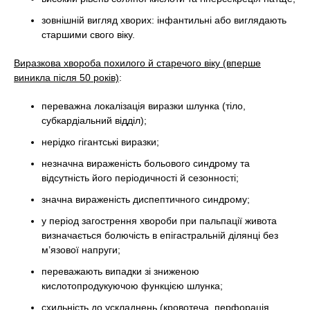
зовнішній вигляд хворих: інфантильні або виглядають
старшими свого віку.
Виразкова хвороба похилого й старечого віку (вперше
виникла після 50 років)
:
переважна локалізація виразки шлунка (тіло,
субкардіальний відділ);
нерідко гігантські виразки;
незначна вираженість больового синдрому та
відсутність його періодичності й сезонності;
значна вираженість диспептичного синдрому;
у період загострення хвороби при пальпації живота
визначається болючість в епігастральній ділянці без
м’язової напруги;
переважають випадки зі зниженою
кислотопродукуючою функцією шлунка;
схильність до ускладнень (кровотеча, перфорація,