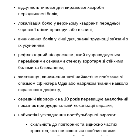
відсутність типової для виразкової хвороби
періодичності болів;
локалізація болю у верхньому квадранті передньої
черевної стінки праворуч або в спині;
виникнення болів у кінці дня, значні труднощі зв’язані з
їх усуненням;
рефлекторний пілороспазм, який супроводжується
переміжними ознаками стенозу воротаря зі стійкими
болями та блюванням;
жовтяниця, виникнення якої найчастіше пов’язане зі
спазмом сфінктера Одді або набряком тканин навколо
виразкового дефекту;
середній вік хворих на 10 років перевищує аналогічний
показник при дуоденальній локалізації виразки;
найчастіші ускладнення постбульбарної виразки:
схильність до повторних та відносно частих
кровотеч, яка пояснюється особливостями