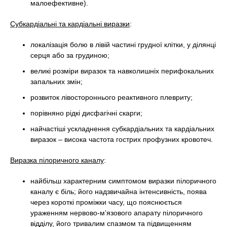
малоефективне).
Субкардіальні та кардіальні виразки
:
локалізація болю в лівій частині грудної клітки, у ділянці
серця або за грудиною;
великі розміри виразок та навколишніх перифокальних
запальних змін;
розвиток лівостороннього реактивного плевриту;
порівняно рідкі дисфагічні скарги;
найчастіші ускладнення субкардіальних та кардіальних
виразок – висока частота гострих профузних кровотеч.
Виразка пілоричного каналу
:
найбільш характерним симптомом виразки пілоричного
каналу є біль; його надзвичайна інтенсивність, поява
через короткі проміжки часу, що пояснюється
ураженням нервово-м’язового апарату пілоричного
відділу, його тривалим спазмом та підвищенням