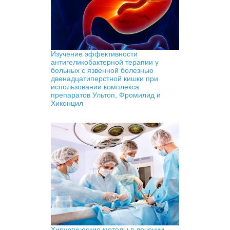
Изучение эффективности
антигеликобактерной терапии у
больных с язвенной болезнью
двенадцатиперстной кишки при
использовании комплекса
препаратов Ультоп, Фромилид и
Хиконцил
Хирургические методы в лечении