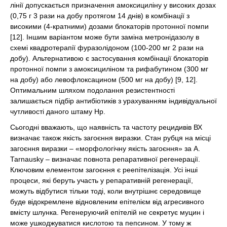
лінії допускається призначення амоксициліну у високих дозах
(0,75 г 3 рази на добу протягом 14 днів) в комбінації з
високими (4-кратними) дозами блокаторів протонної помпи
[12]. Іншим варіантом може бути заміна метронідазолу в
схемі квадротерапії фуразолідоном (100-200 мг 2 рази на
добу). Альтернативою є застосування комбінації блокаторів
протонної помпи з амоксициліном та рифабутином (300 мг
на добу) або левофлоксацином (500 мг на добу) [9, 12].
Оптимальним шляхом подолання резистентності
залишається підбір антибіотиків з урахуванням індивідуальної
чутливості даного штаму Нр.
Сьогодні вважають, що наявність та частоту рецидивів ВХ
визначає також якість загоєння виразки. Стан рубця на місці
загоєння виразки – «морфологічну якість загоєння» за А.
Таrnausky – визначає повнота репаративної регенерації.
Ключовим елементом загоєння є реепітелізація. Усі інші
процеси, які беруть участь у репаративній регенерації,
можуть відбутися тільки тоді, коли внутрішнє середовище
буде відокремлене відновленим епітелієм від агресивного
вмісту шлунка. Регенеруючий епітелій не секретує муцин і
може ушкоджуватися кислотою та пепсином. У тому ж