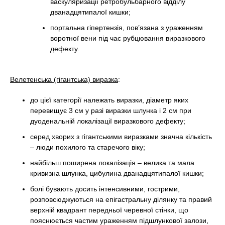
васкуляризації ретробульбарного відділу
дванадцятипалої кишки;
портальна гіпертензія, пов’язана з ураженням
воротної вени під час рубцювання виразкового
дефекту.
Велетенська (гігантська) виразка
:
до цієї категорії належать виразки, діаметр яких
перевищує 3 см у разі виразки шлунка і 2 см при
дуоденальній локалізації виразкового дефекту;
серед хворих з гігантськими виразками значна кількість
– люди похилого та старечого віку;
найбільш поширена локалізація – велика та мала
кривизна шлунка, цибулина дванадцятипалої кишки;
болі бувають досить інтенсивними, гострими,
розповсюджуються на епігастральну ділянку та правий
верхній квадрант передньої черевної стінки, що
пояснюється частим ураженням підшлункової залози,