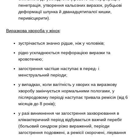
пенетрація, утворення кальозних виразок, рубцьові
деформації шлунка й дванадцятипалої кишки,
перивісцерити).
Виразкова хвороба у жінок
:
зустрічається значно рідше, ніж у чоловіків;
рідко ускладнюється перфорацією виразки та
кровотечею;
загострення частіше наступає в перед- і
менструальний періоди;
у випадках, коли вагітність у хворих на виразкову
хворобу закінчується нормальними пологами, у
післяродовому періоді наступає тривала ремісія (від 6
місяців до 8 років);
у разі виникнення чи загострення захворювання в
клімактеричний період відбувається важчий перебіг
(больовий синдром різко виражений, періоди
загострення подовжені, а ремісії скорочені, лікування