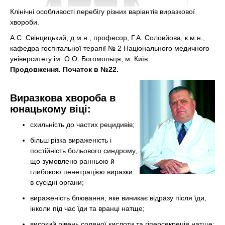
Клінічні особливості перебігу різних варіантів виразкової
хвороби.
А.С. Свінцицький, д.м.н., професор, Г.А. Соловйова, к.м.н.,
кафедра госпітальної терапії № 2 Національного медичного
університету ім. О.О. Богомольця, м. Київ
Продовження. Початок в №22.
Виразкова хвороба в
юнацькому віці:
схильність до частих рецидивів;
більш різка вираженість і
постійність больового синдрому,
що зумовлено ранньою й
глибокою пенетрацією виразки
в сусідні органи;
вираженість блювання, яке виникає відразу після їди,
інколи під час їди та вранці натще;
високий рівень соляної кислоти та гіперсекреція натще;