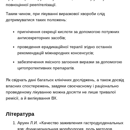
повноцінної реепітелізації.
Таким чином, при лікуванні виразкової хвороби слід
дотримуватися таких положень:
пригнічення секреції кислоти за допомогою потужних
антисекреторних засобів;
проведення ерадикаційної терапії згідно останніх
рекомендацій міжнародних консенсусів;
забезпечення якісного загоєння виразки за допомогою
цитопротективних препаратів.
Як свідчать дані багатьох клінічних досліджень, а також досвід
власних спостережень, завдяки своєчасному і раціонально
проведеному лікуванню можна досягти не лише тривалої
ремісії, а й вилікування ВХ.
Література
Аруин Л.И. «Качество заживления гастродуоденальных
язв: функциональная морфология, роль методов