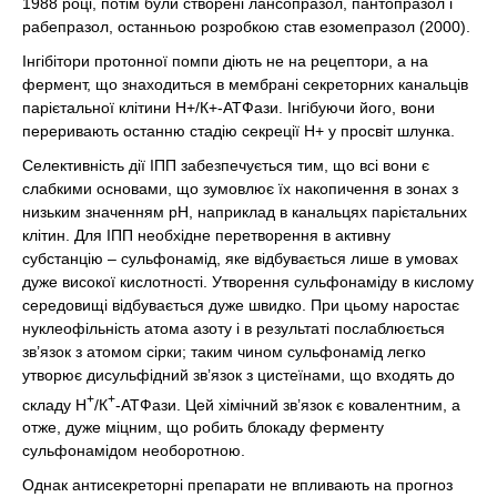
1988 році, потім були створені лансопразол, пантопразол і
рабепразол, останньою розробкою став езомепразол (2000).
Інгібітори протонної помпи діють не на рецептори, а на
фермент, що знаходиться в мембрані секреторних канальців
парієтальної клітини Н+/К+-АТФази. Інгібуючи його, вони
переривають останню стадію секреції Н+ у просвіт шлунка.
Селективність дії ІПП забезпечується тим, що всі вони є
слабкими основами, що зумовлює їх накопичення в зонах з
низьким значенням рН, наприклад в канальцях парієтальних
клітин. Для ІПП необхідне перетворення в активну
субстанцію – сульфонамід, яке відбувається лише в умовах
дуже високої кислотності. Утворення сульфонаміду в кислому
середовищі відбувається дуже швидко. При цьому наростає
нуклеофільність атома азоту і в результаті послаблюється
зв’язок з атомом сірки; таким чином сульфонамід легко
утворює дисульфідний зв’язок з цистеїнами, що входять до
+
+
складу Н
/К
-АТФази. Цей хімічний зв’язок є ковалентним, а
отже, дуже міцним, що робить блокаду ферменту
сульфонамідом необоротною.
Однак антисекреторні препарати не впливають на прогноз