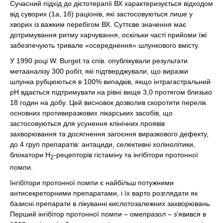
Сучасний підхід до дієтотерапії ВХ характеризується відходом
від суворих (1а, 1б) раціонів, які застосовуються лише у
хворих із важким перебігом ВХ. Суттєве значення має
дотримування ритму харчування, оскільки часті прийоми їжі
забезпечують тривале «осереднення» шлункового вмісту.
У 1990 році W. Burget та спів. опублікували результати
метааналізу 300 робіт, які підтверджували, що виразки
шлунка рубцюються в 100% випадків, якщо інтрагастральний
pH вдається підтримувати на рівні вище 3,0 протягом близько
18 годин на добу. Цей висновок дозволив скоротити перелік
основних противиразкових лікарських засобів, що
застосовуються для усунення клінічних проявів
захворювання та досягнення загоєння виразкового дефекту,
до 4 груп препаратів: антациди, селективні холінолітики,
блокатори Н
-рецепторів гістаміну та інгібітори протонної
2
помпи.
Інгібітори протонної помпи є найбільш потужними
антисекреторними препаратами, і їх варто розглядати як
базисні препарати в лікуванні кислотозалежних захворювань.
Перший інгібітор протонної помпи – омепразол – з’явився в