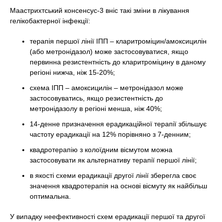
Маастрихтський консенсус-3 вніс такі зміни в лікування
гелікобактерної інфекції:
терапія першої лінії ІПП – кларитроміцин/амоксицилін
(або метронідазол) може застосовуватися, якщо
первинна резистентність до кларитроміцину в даному
регіоні нижча, ніж 15-20%;
схема ІПП – амоксицилін – метронідазол може
застосовуватись, якщо резистентність до
метронідазолу в регіоні менша, ніж 40%;
14-денне призначення ерадикаційної терапії збільшує
частоту ерадикації на 12% порівняно з 7-денним;
квадротерапію з колоїдним вісмутом можна
застосовувати як альтернативу терапії першої лінії;
в якості схеми ерадикації другої лінії зберегла своє
значення квадротерапія на основі вісмуту як найбільш
оптимальна.
У випадку неефективності схем ерадикації першої та другої