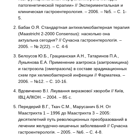
патогенетической терапии» // Экспериментальная и
клиническая гастроентерология. – 2006. – №5. – С. 1-
5.
Бабак О.Я. Стандартная антихеликобактерная терапия
(Maastricht 2-2000 Consensus): насколько она
актуальна сегодня? // Сучасна гастроентерологія. –
2005. – № 2(22). – С. 4-6
Белоусов Ю.Б., Грацианская А.Н., Татаринов П.А.,
Лукьянова Е.А. Применение азитрокса (азитромицина)
и гастрозола (омепразола) в составе эрадикационных
схем при хеликобактерной инфекции // Фарматека. –
2006. – №12. – С. 10-16.
Вдовиченко В.І. Лікування виразкової хвороби // Київ,
ІВЦ АЛКОН. – 2004. – 85 с.
Передерий В.Г., Ткач С.М., Марусанич Б.Н. От
Маастрихта 1 – 1996 до Маастрихта 3 – 2005:
десятилетний путь революционных преобразований в
лечении желудочно-кишечных заболеваний // Сучасна
гастроентерологія. – 2005. – №6. – С. 4-8.