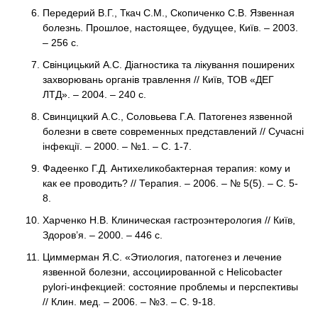
Передерий В.Г., Ткач С.М., Скопиченко С.В. Язвенная
болезнь. Прошлое, настоящее, будущее, Київ. – 2003.
– 256 с.
Свінцицький А.С. Діагностика та лікування поширених
захворювань органів травлення // Київ, ТОВ «ДЕГ
ЛТД». – 2004. – 240 с.
Свинцицкий А.С., Соловьева Г.А. Патогенез язвенной
болезни в свете современных представлений // Сучасні
інфекції. – 2000. – №1. – С. 1-7.
Фадеенко Г.Д. Антихеликобактерная терапия: кому и
как ее проводить? // Терапия. – 2006. – № 5(5). – С. 5-
8.
Харченко Н.В. Клиническая гастроэнтерология // Київ,
Здоров’я. – 2000. – 446 с.
Циммерман Я.С. «Этиология, патогенез и лечение
язвенной болезни, ассоциированной с Helicobacter
pylori-инфекцией: состояние проблемы и перспективы
// Клин. мед. – 2006. – №3. – С. 9-18.