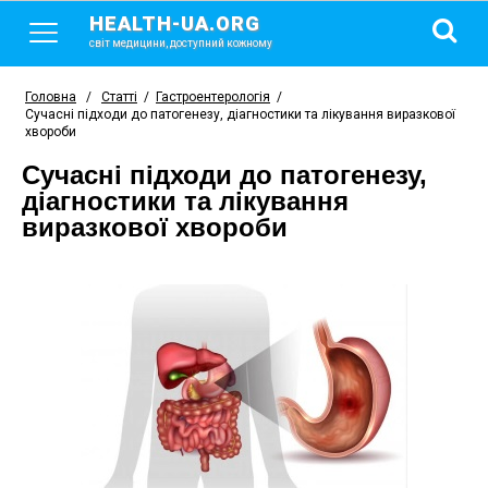
HEALTH-UA.ORG
світ медицини, доступний кожному
Головна
/
Статті
/
Гастроентерологія
/
Сучасні підходи до патогенезу, діагностики та лікування виразкової
хвороби
Сучасні підходи до патогенезу,
діагностики та лікування
виразкової хвороби