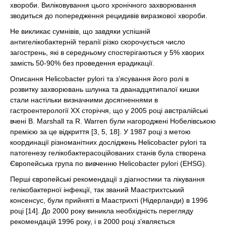
хвороби. Виліковування цього хронічного захворювання
зводиться до попередження рецидивів виразкової хвороби.
Не викликає сумнівів, що завдяки успішній
антигелікобактерній терапії різко скорочується число
загострень, які в середньому спостерігаються у 5% хворих
замість 50-90% без проведення ерадикації.
Описання Неlicobacter pylori та з’ясування його ролі в
розвитку захворювань шлунка та дванадцятипалої кишки
стали настільки визначними досягненнями в
гастроентерології ХХ сторіччя, що у 2005 році австралійські
вчені B. Marshall та R. Warren були нагороджені Нобелівською
премією за це відкриття [3, 5, 18]. У 1987 році з метою
координації різноманітних досліджень Неlicobacter pylori та
патогенезу гелікобактерасоційованих станів була створена
Європейська група по вивченню Неlicobacter pylori (EHSG).
Перші європейські рекомендації з діагностики та лікування
гелікобактерної інфекції, так званий Маастрихтський
консенсус, були прийняті в Маастрихті (Нідерланди) в 1996
році [14]. До 2000 року виникла необхідність перегляду
рекомендацій 1996 року, і в 2000 році з’являється