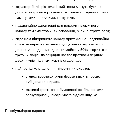
характер болів різноманітний: вони можуть бути як
досить гострими – ріжучими, колючими, переймистими,
так і тупими – ниючими, тягнучими;
надзвичайно характерні для виразки пілоричного
каналу такі симптоми, як блювання, значна втрата ваги;
виразкам пілоричного каналу притаманна надзвичайна
стійкість перебігу: повного рубцювання виразкового
дефекту не вдається досягти майже у 50% хворих, а в
третини пацієнтів рецидив настає протягом перших
двох тижнів після виписки із стаціонару;
найчастіші ускладнення пілоричних виразок:
стеноз воротаря, який формується в процесі
рубцювання виразки;
масивні кровотечі, обумовлені особливостями
васкуляризації пілоричного відділу шлунка.
Постбульбарна виразка
: