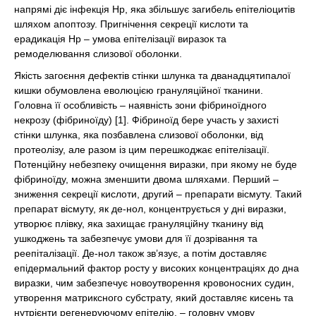
напрямі діє інфекція Нр, яка збільшує загибель епітеліоцитів
шляхом апоптозу. Пригнічення секреції кислоти та
ерадикація Нр – умова епітелізації виразок та
ремоделювання слизової оболонки.
Якість загоєння дефектів стінки шлунка та дванадцятипалої
кишки обумовлена еволюцією грануляційної тканини.
Головна її особливість – наявність зони фібриноїдного
некрозу (фібриноїду) [1]. Фібриноїд бере участь у захисті
стінки шлунка, яка позбавлена слизової оболонки, від
протеолізу, але разом із цим перешкоджає епітелізації.
Потенційну небезпеку очищення виразки, при якому не буде
фібриноїду, можна зменшити двома шляхами. Перший –
зниження секреції кислоти, другий – препарати вісмуту. Такий
препарат вісмуту, як де-нол, концентрується у дні виразки,
утворює плівку, яка захищає грануляційну тканину від
ушкоджень та забезпечує умови для її дозрівання та
реепіталізації. Де-нол також зв’язує, а потім доставляє
епідермальний фактор росту у високих концентраціях до дна
виразки, чим забезпечує новоутворення кровоносних судин,
утворення матриксного субстрату, який доставляє кисень та
нутрієнти регенеруючому епітелію, – головну умову