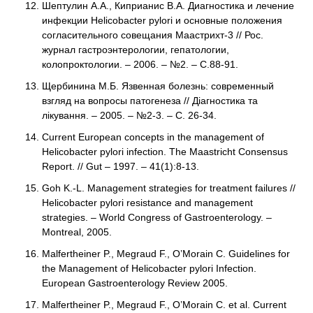
Шептулин А.А., Киприанис В.А. Диагностика и лечение
инфекции Helicobacter pylori и основные положения
согласительного совещания Маастрихт-3 // Рос.
журнал гастроэнтерологии, гепатологии,
колопроктологии. – 2006. – №2. – С.88-91.
Щербинина М.Б. Язвенная болезнь: современный
взгляд на вопросы патогенеза // Діагностика та
лікування. – 2005. – №2-3. – С. 26-34.
Current European concepts in the management of
Helicobacter pylori infection. The Maastricht Consensus
Report. // Gut – 1997. – 41(1):8-13.
Goh K.-L. Management strategies for treatment failures //
Helicobacter pylori resistance and management
strategies. – World Congress of Gastroenterology. –
Montreal, 2005.
Malfertheiner P., Megraud F., O’Morain C. Guidelines for
the Management of Helicobacter pylori Infection.
European Gastroenterology Review 2005.
Malfertheiner P., Megraud F., O’Morain C. et al. Current