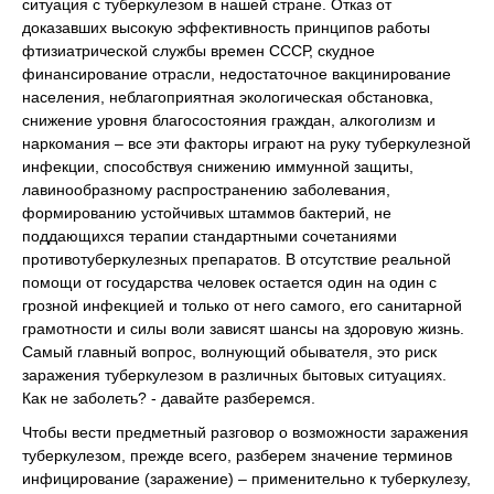
ситуация с туберкулезом в нашей стране. Отказ от
доказавших высокую эффективность принципов работы
фтизиатрической службы времен СССР, скудное
финансирование отрасли, недостаточное вакцинирование
населения, неблагоприятная экологическая обстановка,
снижение уровня благосостояния граждан, алкоголизм и
наркомания – все эти факторы играют на руку туберкулезной
инфекции, способствуя снижению иммунной защиты,
лавинообразному распространению заболевания,
формированию устойчивых штаммов бактерий, не
поддающихся терапии стандартными сочетаниями
противотуберкулезных препаратов. В отсутствие реальной
помощи от государства человек остается один на один с
грозной инфекцией и только от него самого, его санитарной
грамотности и силы воли зависят шансы на здоровую жизнь.
Самый главный вопрос, волнующий обывателя, это риск
заражения туберкулезом в различных бытовых ситуациях.
Как не заболеть? - давайте разберемся.
Чтобы вести предметный разговор о возможности заражения
туберкулезом, прежде всего, разберем значение терминов
инфицирование (заражение) – применительно к туберкулезу,