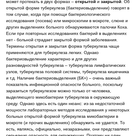
может протекать в двух формах –
открытой
и
закрытой
. Об
открытой форме туберкулеза (бактериовыделении) говорят в
том случае, когда при помощи бактериологического
исследования (посева) или микроскопии в мокроте, слюне и
других выделениях больного обнаруживаются палочки Коха.
Если при повторных исследованиях бактерий в выделениях
нет - больной страдает закрытой формой заболевания.
Термины открытая и закрытая форма туберкулеза чаще
применяются для туберкулеза легких. Однако
бактериовыделение характерно и для других
разновидностей туберкулеза – туберкулеза лимфатических
узлов, туберкулеза половой системы, туберкулеза кишечника
и т.д. Наличие бактериовыделения (БК+) – очень важный
показатель инфекционной опасности больного, поскольку
заразиться туберкулезом можно только от человека,
выделяющего микобактерии туберкулеза в окружающую
среду. Однако здесь есть один нюанс: из-за недостаточной
мощности лабораторных методов исследования у некоторых
больных открытой формой туберкулеза микобактерии в
мокроте (и прочих выделениях) обнаружить не удается. То
есть, являясь, официально, незаразными, они представляют
серьезную опасность для окружающих. Поэтому ни один