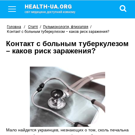
HEALTH-UA.ORG
світ медицини, доступний кожному
Головна
/
Статті
/
Пульмонологія, фтизіатрія
/
Контакт с больным туберкулезом – каков риск заражения?
Контакт с больным туберкулезом
– каков риск заражения?
Мало найдется украинцев, незнающих о том, сколь печальна