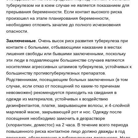
туберкулезом ни в коем случае не является показанием для
прерывания беременности. Если контакт высокого риска
произошел на этапе планирования беременности,
необходимо отложить зачатие до полного исчезновения
опасности.
Заключенные
. Очень высок риск развития туберкулеза при
контакте с больными, отбывающими наказание в местах
лишения свободы или бывшими заключенными, поскольку
эти люди в подавляющем большинстве случаев являются
носителями агрессивных штаммов туберкулеза, устойчивых к
большинству противотуберкулезных препаратов.
Родственникам, посещающим больных заключенных (в том
случае, если отказ от посещений по каким-то причинам
невозможен) рекомендуется приходить на свидания в
одежде из материалов, устойчивых к воздействию
дезинфектантов, платке, закрывающем волосы, и 4-слойной
марлевой маске, закрывающей рот и нос. Одежду после
посещения необходимо замочить в дезрастворе
(хлорантоин, доместос) на 2 часа. В течение всего периода
повышенного риска контактное лицо должно дважды в год
проходить обследование в туберкулезном диспансере. Надо