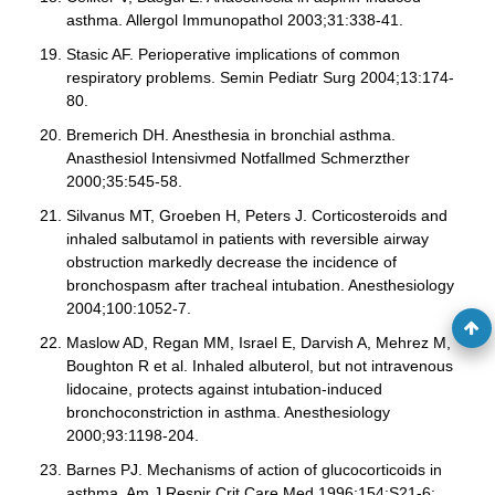
asthma. Allergol Immunopathol 2003;31:338-41.
Stasic AF. Perioperative implications of common
respiratory problems. Semin Pediatr Surg 2004;13:174-
80.
Bremerich DH. Anesthesia in bronchial asthma.
Anasthesiol Intensivmed Notfallmed Schmerzther
2000;35:545-58.
Silvanus MT, Groeben H, Peters J. Corticosteroids and
inhaled salbutamol in patients with reversible airway
obstruction markedly decrease the incidence of
bronchospasm after tracheal intubation. Anesthesiology
2004;100:1052-7.
Maslow AD, Regan MM, Israel E, Darvish A, Mehrez M,
Boughton R et al. Inhaled albuterol, but not intravenous
lidocaine, protects against intubation-induced
bronchoconstriction in asthma. Anesthesiology
2000;93:1198-204.
Barnes PJ. Mechanisms of action of glucocorticoids in
asthma. Am J Respir Crit Care Med 1996;154:S21-6;