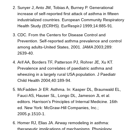
Sunyer J, Anto JM, Tobias A, Burney P. Generational
increase of self-reported first attack of asthma in fifteen
industrialized countries. European Community Respiratory
Health Study (ECRHS). EurRespirJ 1999;14:885-91.
CDC. From the Centers for Disease Control and
Prevention. Self-reported asthma prevalence and control
among adults-United States, 2001. JAMA 2003;289:
2639-40.
Arif AA, Borders TF, Patterson PJ, Rohrer JE, Xu KT.
Prevalence and correlates of paediatric asthma and
wheezing in a largely rural USA population. J Paediatr
Child Health 2004;40:189-94.
McFadden Jr ER. Asthma. In: Kasper DL, Braunwald EL,
Fauci AS, Hauser SL, Longo DL, Jameson JL et al.
editors. Harrison's Principles of Internal Medicine. 16th
ed. New York: McGraw-Hill Companies, Inc.;
2005.p.1510-1.
Homer RJ, Elias JA. Airway remodeling in asthma:
therapeutic implications of mechanisms. Physiology