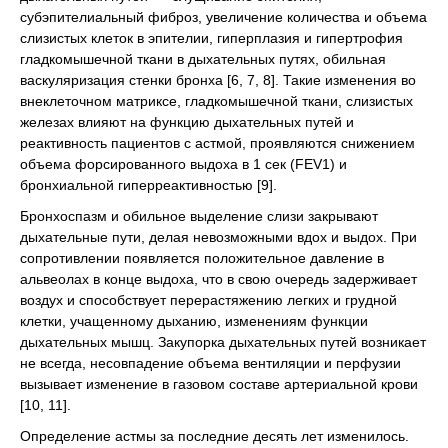
субэпителиальный фиброз, увеличение количества и объема
слизистых клеток в эпителии, гиперплазия и гипертрофия
гладкомышечной ткани в дыхательных путях, обильная
васкуляризация стенки бронха [6, 7, 8]. Такие изменения во
внеклеточном матриксе, гладкомышечной ткани, слизистых
железах влияют на функцию дыхательных путей и
реактивность пациентов с астмой, проявляются снижением
объема форсированного выдоха в 1 сек (FEV1) и
бронхиальной гиперреактивностью [9].
Бронхоспазм и обильное выделение слизи закрывают
дыхательные пути, делая невозможными вдох и выдох. При
сопротивлении появляется положительное давление в
альвеолах в конце выдоха, что в свою очередь задерживает
воздух и способствует перерастяжению легких и грудной
клетки, учащенному дыханию, изменениям функции
дыхательных мышц. Закупорка дыхательных путей возникает
не всегда, несовпадение объема вентиляции и перфузии
вызывает изменение в газовом составе артериальной крови
[10, 11].
Определение астмы за последние десять лет изменилось.