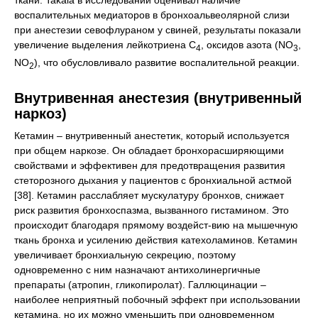
воспалительных медиаторов в бронхоальвеолярной слизи
при анестезии севофлураном у свиней, результаты показали
увеличение выделения лейкотриена С
, оксидов азота (NО
,
4
3
NО
), что обусловливало развитие воспалительной реакции.
2
Внутривенная анестезия (внутривенный
наркоз)
Кетамин – внутривенный анестетик, который используется
при общем наркозе. Он обладает бронхорасширяющими
свойствами и эффективен для предотвращения развития
стеторозного дыхания у пациентов с бронхиальной астмой
[38]. Кетамин расслабляет мускулатуру бронхов, снижает
риск развития бронхоспазма, вызванного гистамином. Это
происходит благодаря прямому воздейст-вию на мышечную
ткань бронха и усилению действия катехоламинов. Кетамин
увеличивает бронхиальную секрецию, поэтому
одновременно с ним назначают антихолинергичные
препараты (атропин, гликопиролат). Галлюцинации –
наиболее неприятный побочный эффект при использовании
кетамина, но их можно уменьшить при одновременном