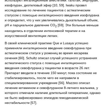
используют ингаляционные анестетики: галотан, энфлуран,
изофлуран, диэтиловый эфир [10, 59]. Iwaku провел
исследование по лечению пациентов с астматическим
статусом с помощью ингаляционного введения изофлурана
и определил, что у них увеличивались дыхательный объем,
рН и парциальное давление СО
[59]. Эти больные меньше
2
находились в отделении интенсивной терапии и на
искусственной вентиляции легких.
В своей клинической практике Que и Lusaya успешно
применяли ингаляционное введение севофлурана при
астматическом статусе у рожениц во время кесарева
сечения [60]. Schultz описал случай успешного устранения
астматического статуса с помощью ингаляционного
введения севофлурана у пациентки в возрасте 26 лет.
Препарат вводили в течение 150 минут, пока состояние не
стабилизировалось, после чего ее направили в
специализированное учреждение [56]. Mazzeo описал
лечение кетамином и севофлураном 8-летнего мальчика, у
которого отмечали наличие длительной гиперкапнии, однако
не было зафиксировано эпизодов гемодинамической
нестабильности [57].