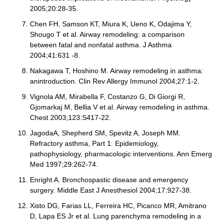
2005;20:28-35.
Chen FH, Samson KT, Miura K, Ueno K, Odajima Y,
Shougo T et al. Airway remodeling: a comparison
between fatal and nonfatal asthma. J Asthma
2004;41:631 -8.
Nakagawa T, Hoshino M. Airway remodeling in asthma:
anintroduction. Clin Rev Allergy Immunol 2004;27:1-2.
Vignola AM, Mirabella F, Costanzo G, Di Giorgi R,
Gjomarkaj M, Bellia V et al. Airway remodeling in asthma.
Chest 2003;123:S417-22.
JagodaA, Shepherd SM, Spevitz A, Joseph MM.
Refractory asthma, Part 1: Epidemiology,
pathophysiology, pharmacologic interventions. Ann Emerg
Med 1997;29:262-74.
Enright A. Bronchospastic disease and emergency
surgery. Middle East J Anesthesiol 2004;17:927-38.
Xisto DG, Farias LL, Ferreira HC, Picanco MR, Amitrano
D, Lapa ES Jr et al. Lung parenchyma remodeling in a