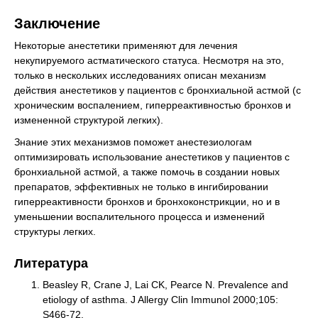
Заключение
Некоторые анестетики применяют для лечения
некупируемого астматического статуса. Несмотря на это,
только в нескольких исследованиях описан механизм
действия анестетиков у пациентов с бронхиальной астмой (с
хроническим воспалением, гиперреактивностью бронхов и
измененной структурой легких).
Знание этих механизмов поможет анестезиологам
оптимизировать использование анестетиков у пациентов с
бронхиальной астмой, а также помочь в создании новых
препаратов, эффективных не только в ингибировании
гиперреактивности бронхов и бронхоконстрикции, но и в
уменьшении воспалительного процесса и изменений
структуры легких.
Литература
Beasley R, Crane J, Lai CK, Pearce N. Prevalence and
etiology of asthma. J Allergy Clin Immunol 2000;105:
S466-72.