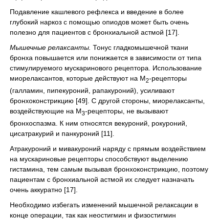
Подавление кашлевого рефлекса и введение в более
глубокий наркоз с помощью опиодов может быть очень
полезно для пациентов с бронхиальной астмой [17].
Мышечные релаксанты.
Тонус гладкомышечной ткани
бронха повышается или понижается в зависимости от типа
стимулируемого мускаринового рецептора. Использование
миорелаксантов, которые действуют на М
-рецепторы
2
(галламин, пипекуроний, рапакуроний), усиливают
бронхоконстрикцию [49]. С другой стороны, миорелаксанты,
воздействующие на М
-рецепторы, не вызывают
3
бронхоспазма. К ним относятся векуроний, рокуроний,
цисатракурий и панкуроний [11].
Атракуроний и мивакуроний наряду с прямым воздействием
на мускариновые рецепторы способствуют выделению
гистамина, тем самым вызывая бронхоконстрикцию, поэтому
пациентам с бронхиальной астмой их следует назначать
очень аккуратно [17].
Необходимо избегать изменений мышечной релаксации в
конце операции, так как неостигмин и физостигмин