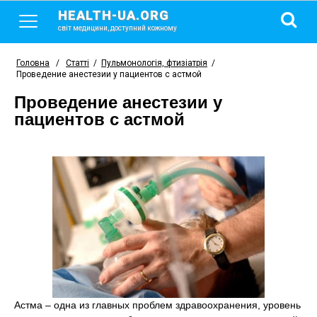
HEALTH-UA.ORG
світ медицини, доступний кожному
Головна
/
Статті
/
Пульмонологія, фтизіатрія
/
Проведение анестезии у пациентов с астмой
Проведение анестезии у
пациентов с астмой
Астма – одна из главных проблем здравоохранения, уровень