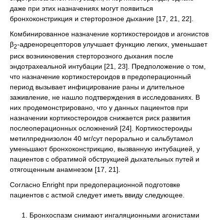
даже при этих назначениях могут появиться
бронхоконстрикция и стерторозное дыхание [17, 21, 22].
Комбинированное назначение кортикостероидов и агонистов
β
-адренорецепторов улучшает функцию легких, уменьшает
2
риск возникновения стерторозного дыхания после
эндотрахеальной интубации [21, 23]. Предположение о том,
что назначение кортикостероидов в предоперационный
период вызывает инфицирование раны и длительное
заживление, не нашло подтверждения в исследованиях. В
них продемонстрировано, что у данных пациентов при
назначении кортикостероидов снижается риск развития
послеоперационных осложнений [24]. Кортикостероиды
метилпреднизолон 40 мг/сут перорально и сальбутамол
уменьшают бронхоконстрикцию, вызванную интубацией, у
пациентов с обратимой обструкцией дыхательных путей и
отягощенным анамнезом [17, 21].
Согласно Enright при предоперационной подготовке
пациентов с астмой следует иметь ввиду следующее.
Бронхоспазм снимают ингаляционными агонистами