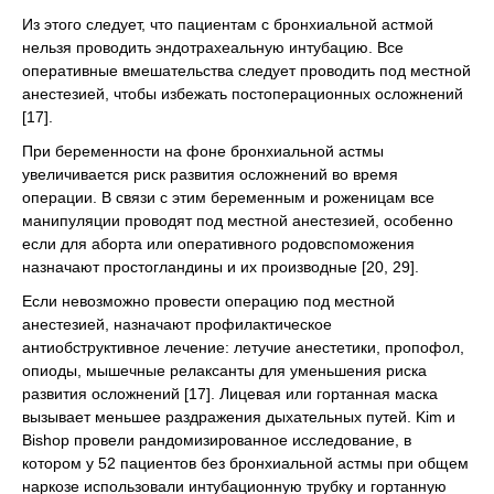
Из этого следует, что пациентам с бронхиальной астмой
нельзя проводить эндотрахеальную интубацию. Все
оперативные вмешательства следует проводить под местной
анестезией, чтобы избежать постоперационных осложнений
[17].
При беременности на фоне бронхиальной астмы
увеличивается риск развития осложнений во время
операции. В связи с этим беременным и роженицам все
манипуляции проводят под местной анестезией, особенно
если для аборта или оперативного родовспоможения
назначают простогландины и их производные [20, 29].
Если невозможно провести операцию под местной
анестезией, назначают профилактическое
антиобструктивное лечение: летучие анестетики, пропофол,
опиоды, мышечные релаксанты для уменьшения риска
развития осложнений [17]. Лицевая или гортанная маска
вызывает меньшее раздражения дыхательных путей. Kim и
Bishop провели рандомизированное исследование, в
котором у 52 пациентов без бронхиальной астмы при общем
наркозе использовали интубационную трубку и гортанную