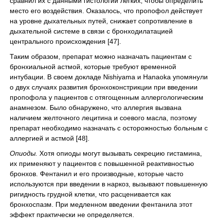
сравнил их с данными гистологии легких, чтобы определить
место его воздействия. Оказалось, что пропофол действует
на уровне дыхательных путей, снижает сопротивление в
дыхательной системе в связи с бронходилатацией
центрального происхождения [47].
Таким образом, препарат можно назначать пациентам с
бронхиальной астмой, которые требуют временной
интубации. В своем докладе Nishiyama и Hanaoka упомянули
о двух случаях развития бронхоконстрикции при введении
пропофола у пациентов с отягощенным аллергологическим
анамнезом. Было обнаружено, что аллергия вызвана
наличием желточного лецитина и соевого масла, поэтому
препарат необходимо назначать с осторожностью больным с
аллергией и астмой [48].
Опиоды.
Хотя опиоды могут вызывать секрецию гистамина,
их применяют у пациентов с повышенной реактивностью
бронхов. Фентанил и его производные, которые часто
используются при введении в наркоз, вызывают повышенную
ригидность грудной клетки, что расценивается как
бронхоспазм. При медленном введении фентанила этот
эффект практически не определяется.