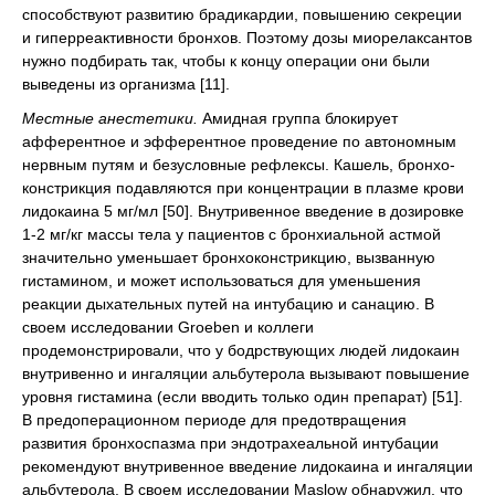
способствуют развитию брадикардии, повышению секреции
и гиперреактивности бронхов. Поэтому дозы миорелаксантов
нужно подбирать так, чтобы к концу операции они были
выведены из организма [11].
Местные анестетики.
Амидная группа блокирует
афферентное и эфферентное проведение по автономным
нервным путям и безусловные рефлексы. Кашель, бронхо-
констрикция подавляются при концентрации в плазме крови
лидокаина 5 мг/мл [50]. Внутривенное введение в дозировке
1-2 мг/кг массы тела у пациентов с бронхиальной астмой
значительно уменьшает бронхоконстрикцию, вызванную
гистамином, и может использоваться для уменьшения
реакции дыхательных путей на интубацию и санацию. В
своем исследовании Groeben и коллеги
продемонстрировали, что у бодрствующих людей лидокаин
внутривенно и ингаляции альбутерола вызывают повышение
уровня гистамина (если вводить только один препарат) [51].
В предоперационном периоде для предотвращения
развития бронхоспазма при эндотрахеальной интубации
рекомендуют внутривенное введение лидокаина и ингаляции
альбутерола. В своем исследовании Maslow обнаружил, что