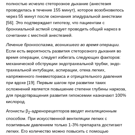
полностью исчезло стеторозное дыхание (анестезия
проводилась в течение 155 минут), которое возобновилось
через 55 минут после окончания эпидуральной анестезии
[56]. Это подтверждает гипотезу, что пациентам с
бронхиальной астмой следует проводить общий наркоз в
сочетании с местной анестезией.
Лечение бронхоспазма, возникшего во время операции.
Если есть вероятность развития стеторозного дыхания во
время операции, следует избегать следующих факторов:
механической обструкции эндотрахеальной трубки, эндо-
трахеальной интубации, аспирации, отека легких,
напряженного пневмоторакса и отрицательного давления
при вдохе [19]. Первым шагом при развитии таких
осложнений является повышение степени глубины наркоза,
для предотвращения развития гипоксемии назначают 100%
кислород.
Агонисты β
-адренорецепторов вводят ингаляционным
2
способом. При искусственной вентиляции легких с
позитивным давлением только 1-3% препарата достигают
легких. Его количество можно повысить с помощью