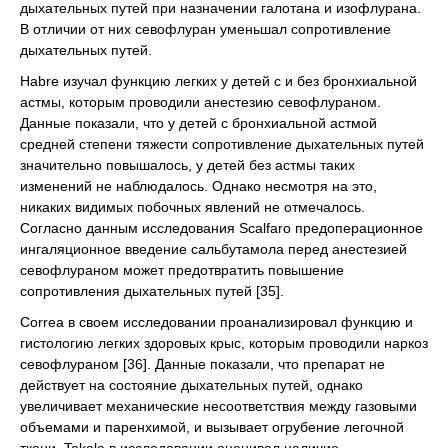
дыхательных путей при назначении галотана и изофлурана.
В отличии от них севофлуран уменьшал сопротивление
дыхательных путей.
Habre изучал функцию легких у детей с и без бронхиальной
астмы, которым проводили анестезию севофлураном.
Данные показали, что у детей с бронхиальной астмой
средней степени тяжести сопротивление дыхательных путей
значительно повышалось, у детей без астмы таких
изменений не наблюдалось. Однако несмотря на это,
никаких видимых побочных явлений не отмечалось.
Согласно данным исследования Scalfaro предоперационное
ингаляционное введение сальбутамола перед анестезией
севофлураном может предотвратить повышение
сопротивления дыхательных путей [35].
Correa в своем исследовании проанализировал функцию и
гистологию легких здоровых крыс, которым проводили наркоз
севофлураном [36]. Данные показали, что препарат не
действует на состояние дыхательных путей, однако
увеличивает механические несоответствия между газовыми
объемами и паренхимой, и вызывает огрубение легочной
ткани. Takala в исследовании оценивал наличие