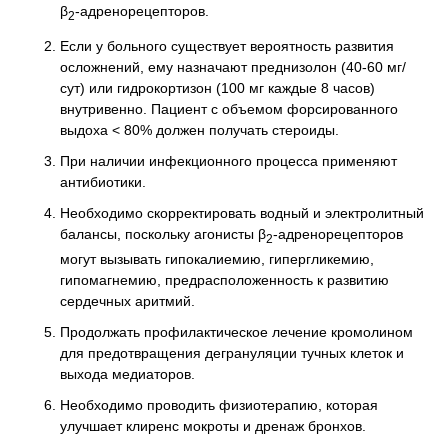
β
-адренорецепторов.
2
Если у больного существует вероятность развития
осложнений, ему назначают преднизолон (40-60 мг/
сут) или гидрокортизон (100 мг каждые 8 часов)
внутривенно. Пациент с объемом форсированного
выдоха < 80% должен получать стероиды.
При наличии инфекционного процесса применяют
антибиотики.
Необходимо скорректировать водный и электролитный
балансы, поскольку агонисты β
-адренорецепторов
2
могут вызывать гипокалиемию, гипергликемию,
гипомагнемию, предрасположенность к развитию
сердечных аритмий.
Продолжать профилактическое лечение кромолином
для предотвращения дегрануляции тучных клеток и
выхода медиаторов.
Необходимо проводить физиотерапию, которая
улучшает клиренс мокроты и дренаж бронхов.