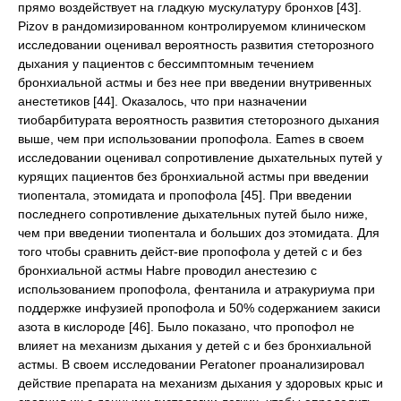
прямо воздействует на гладкую мускулатуру бронхов [43].
Pizov в рандомизированном контролируемом клиническом
исследовании оценивал вероятность развития стеторозного
дыхания у пациентов с бессимптомным течением
бронхиальной астмы и без нее при введении внутривенных
анестетиков [44]. Оказалось, что при назначении
тиобарбитурата вероятность развития стеторозного дыхания
выше, чем при использовании пропофола. Eames в своем
исследовании оценивал сопротивление дыхательных путей у
курящих пациентов без бронхиальной астмы при введении
тиопентала, этомидата и пропофола [45]. При введении
последнего сопротивление дыхательных путей было ниже,
чем при введении тиопентала и больших доз этомидата. Для
того чтобы сравнить дейст-вие пропофола у детей с и без
бронхиальной астмы Habre проводил анестезию с
использованием пропофола, фентанила и атракуриума при
поддержке инфузией пропофола и 50% содержанием закиси
азота в кислороде [46]. Было показано, что пропофол не
влияет на механизм дыхания у детей с и без бронхиальной
астмы. В своем исследовании Peratoner проанализировал
действие препарата на механизм дыхания у здоровых крыс и