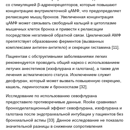
со стимуляцией β-адренорецепторов, которые повышают
концентрацию внутриклеточной цАМФ, что предопределяет
релаксацию мышц бронхов. Увеличенная концентрация
цАМФ может связывать свободный кальций в цитоплазме
мышечных клеток бронха и привести к релаксации
посредством негативной обратной связи. Циклический АМФ
препятствует образованию ферментов (вызванных
комплексами антиген-антитело) и секреции гистамина [11].
Пациентам с обструктивными заболеваниями легких
рекомендуется проводить общий наркоз с использованием
летучих анестетиков (изофлурана и галотана), а также для
лечения астматического статуса. Исключением служит
десфлуран, который может вызвать повышенную секрецию,
кашель, ларингоспазм и бронхоспазм [32].
Исследование по использованию севофлурана
предоставило противоречивые данные. Rooke сравнивал
бронходилатационный эффект севофлурана, изофлурана и
галотана после эндотрахеальной интубации у пациентов без
бронхиальной астмы [33]. Данное исследование не показало
значительной разницы в снижении сопротивления