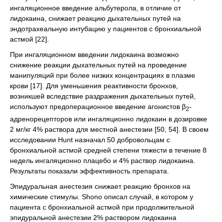
ингаляционное введение альбутерола, в отличие от
лидокаина, снижает реакцию дыхательных путей на
эндотрахеальную интубацию у пациентов с бронхиальной
астмой [22].
При ингаляционном введении лидокаина возможно
снижение реакции дыхательных путей на проведение
манипуляций при более низких концентрациях в плазме
крови [17]. Для уменьшения реактивности бронхов,
возникшей вследствие раздражения дыхательных путей,
используют предоперационное введение агонистов β
-
2
адренорецепторов или ингаляционно лидокаин в дозировке
2 мг/кг 4% раствора для местной анестезии [50, 54]. В своем
исследовании Hunt назначал 50 добровольцам с
бронхиальной астмой средней степени тяжести в течение 8
недель ингаляционно плацебо и 4% раствор лидокаина.
Результаты показали эффективность препарата.
Эпидуральная анестезия снижает реакцию бронхов на
химические стимулы. Shono описал случай, в котором у
пациента с бронхиальной астмой при продолжительной
эпидуральной анестезии 2% раствором лидокаина