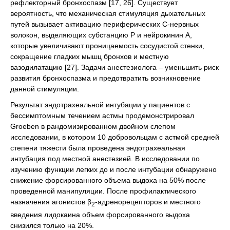
рефлекторный бронхоспазм [17, 26]. Существует
вероятность, что механическая стимуляция дыхательных
путей вызывает активацию периферических С-нервных
волокон, выделяющих субстанцию Р и нейрокинин А,
которые увеличивают проницаемость сосудистой стенки,
сокращение гладких мышц бронхов и местную
вазодилатацию [27]. Задачи анестезиолога – уменьшить риск
развития бронхоспазма и предотвратить возникновение
данной стимуляции.
Результат эндотрахеальной интубации у пациентов с
бессимптомным течением астмы продемонстрировал
Groeben в рандомизированном двойном слепом
исследовании, в котором 10 добровольцам с астмой средней
степени тяжести была проведена эндотрахеальная
интубация под местной анестезией. В исследовании по
изучению функции легких до и после интубации обнаружено
снижение форсированного объема выдоха на 50% после
проведенной манипуляции. После профилактического
назначения агонистов β
-адренорецепторов и местного
2
введения лидокаина объем форсированного выдоха
снизился только на 20%.