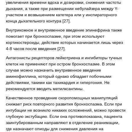
увеличения времени вдоха и дозировки, снижения частоты
дыхания, а также при размещении небулайзера между Y-
участком и возвышением катетера или у инспираторного
конца дыхательного контура [27].
Внутрикожное и внутривенное введение эпинефрина также
помогает при бронхоспазме, при этом используют
кортикостероиды, действие которых начинается лишь через
4-8 часов после введения [27].
Антагонисты рецепторов лейкотриена и ингибиторы тучных
клеток не применяют при остром бронхоспазме. В этом
случае можно назначить внутривенное введение
аминофиллина, который однако обладает побочными
действиями, такими как тахикардия и гипертония. Не
рекомендуется вводить метилксантины.
Качественное проведение скоропомощных манипуляций
снижает риск повторного развития бронхоспазма. Если при
интубации не возникло никаких осложнений, можно провести
глубокую экстубацию. Если она противопоказана, пациента
заинтубированным направляют в отделение реанимации,
где назначают опиоды для снижения давления на