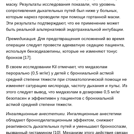
маску. Результаты исследования показали, что уровень
сопротивления дыхательных путей был ниже у больных,
которым наркоз проводили при помощи гортанной маски.
Эти результаты подтверждают, что ее применение может
быть реальной альтернативой эндотрахеальной интубации.
Премедикация.
Для предотвращения осложнений во время
операции следует провести адекватную седацию пациента,
используя бензодиазепины, которые не изменяют тонус
бронхов [17].
В своем исследовании Kil отмечает, что мидазолам
перорально (0,5 мг/кг) у детей с бронхиальной астмой
средней степени тяжести при стоматологической помощи не
изменяет сатурацию кислорода, частоту дыхания и пульс. Из
этого следует вывод, что мидазолам в дозировке 0,5 мг/кг
безопасен и эффективен у пациентов с бронхиальной
астмой средней степени тяжести.
Ингаляционные анестетики.
Ингаляционные анестетики
обладают бронходилатационным эффектом, снижают
реактивность дыхательных путей и уменьшают бронхоспазм,
вызванный гистамином [10]. Механизм этого действия связан