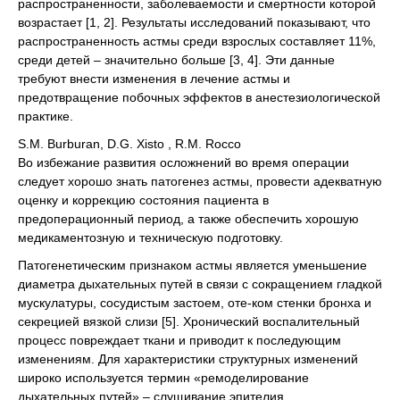
распространенности, заболеваемости и смертности которой
возрастает [1, 2]. Результаты исследований показывают, что
распространенность астмы среди взрослых составляет 11%,
среди детей – значительно больше [3, 4]. Эти данные
требуют внести изменения в лечение астмы и
предотвращение побочных эффектов в анестезиологической
практике.
S.M. Burburan, D.G. Xisto , R.M. Rocco
Во избежание развития осложнений во время операции
следует хорошо знать патогенез астмы, провести адекватную
оценку и коррекцию состояния пациента в
предоперационный период, а также обеспечить хорошую
медикаментозную и техническую подготовку.
Патогенетическим признаком астмы является уменьшение
диаметра дыхательных путей в связи с сокращением гладкой
мускулатуры, сосудистым застоем, оте-ком стенки бронха и
секрецией вязкой слизи [5]. Хронический воспалительный
процесс повреждает ткани и приводит к последующим
изменениям. Для характеристики структурных изменений
широко используется термин «ремоделирование
дыхательных путей» – слущивание эпителия,