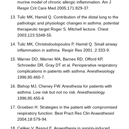
murine model of chronic allergic inflammation. Am J
Respir Crit Care Med 2005;171:829-37.
Tulic MK, Hamid Q. Contribution of the distal lung to the
pathologic and physiologic changes in asthma: potential
therapeutic target Roger S. Mitchell lecture. Chest
2003;123:S348-55.
Tulic MK, Christodoulopoulos P, Hamid Q. Small airway
inflammation in asthma. Respir Res 2001 ;2:333-9.
Warner DO, Warner MA, Barnes RD, Offord KP,
Schroeder DR, Gray DT et al. Perioperative respiratory
complications in patients with asthma. Anesthesiology
1996;85:460-7.
Bishop MJ, Cheney FW. Anesthesia for patients with
asthma. Low risk but not no risk. Anesthesiology
1996;85:455-6
Groeben H. Strategies in the patient with compromised
respiratory function. Best Pract Res Clin Anaesthesiol
2004;18:579-94.
Celiker V, Basgul E. Anaesthesia in aspirin-induced