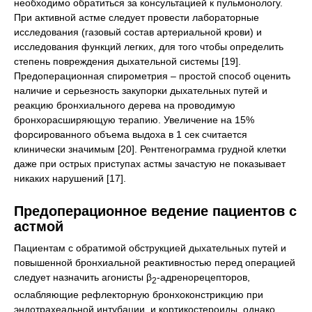
необходимо обратиться за консультацией к пульмонологу.
При активной астме следует провести лабораторные
исследования (газовый состав артериальной крови) и
исследования функций легких, для того чтобы определить
степень повреждения дыхательной системы [19].
Предоперационная спирометрия – простой способ оценить
наличие и серьезность закупорки дыхательных путей и
реакцию бронхиального дерева на проводимую
бронхорасширяющую терапию. Увеличение на 15%
форсированного объема выдоха в 1 сек считается
клинически значимым [20]. Рентгенограмма грудной клетки
даже при острых приступах астмы зачастую не показывает
никаких нарушений [17].
Предоперационное ведение пациентов с
астмой
Пациентам с обратимой обструкцией дыхательных путей и
повышенной бронхиальной реактивностью перед операцией
следует назначить агонисты β
-адренорецепторов,
2
ослабляющие рефлекторную бронхоконстрикцию при
эндотрахеальной интубации, и кортикостероиды, однако