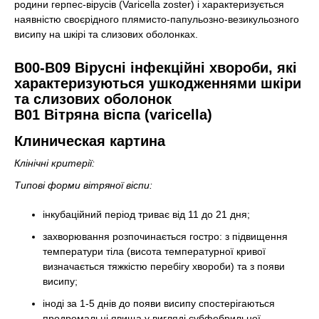
родини герпес-вірусів (Varicella zoster) і характеризується
наявністю своєрідного плямисто-папульозно-везикульозного
висипу на шкірі та слизових оболонках.
В00-В09 Вірусні інфекційні хвороби, які
характеризуються ушкодженнями шкіри
та слизових оболонок
В01 Вітряна віспа (varicella)
Клиническая картина
Клінічні критерії:
Типові форми вітряної віспи:
інкубаційний період триває від 11 до 21 дня;
захворювання розпочинається гостро: з підвищення
температури тіла (висота температурної кривої
визначається тяжкістю перебігу хвороби) та з появи
висипу;
іноді за 1-5 днів до появи висипу спостерігаються
продромальні явища у вигляді субфебрильної