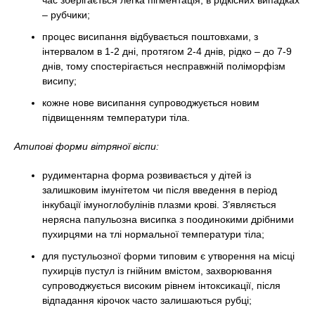
час зберігається легка пігментація, в рідкісних випадках
– рубчики;
процес висипання відбувається поштовхами, з
інтервалом в 1-2 дні, протягом 2-4 днів, рідко – до 7-9
днів, тому спостерігається несправжній поліморфізм
висипу;
кожне нове висипання супроводжується новим
підвищенням температури тіла.
Атипові форми вітряної віспи:
рудиментарна форма розвивається у дітей із
залишковим імунітетом чи після введення в період
інкубації імуноглобулінів плазми крові. З’являється
нерясна папульозна висипка з поодинокими дрібними
пухирцями на тлі нормальної температури тіла;
для пустульозної форми типовим є утворення на місці
пухирців пустул із гнійним вмістом, захворювання
супроводжується високим рівнем інтоксикації, після
відпадання кірочок часто залишаються рубці;