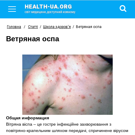
HEALTH-UA.ORG
світ медицини, доступний кожному
Головна
/
Статті
/
Школа здоров'я
/
Ветряная оспа
Ветряная оспа
Общая информация
Вітряна віспа – це гостре інфекційне захворювання з
повітряно-крапельним шляхом передачі, спричинене вірусом