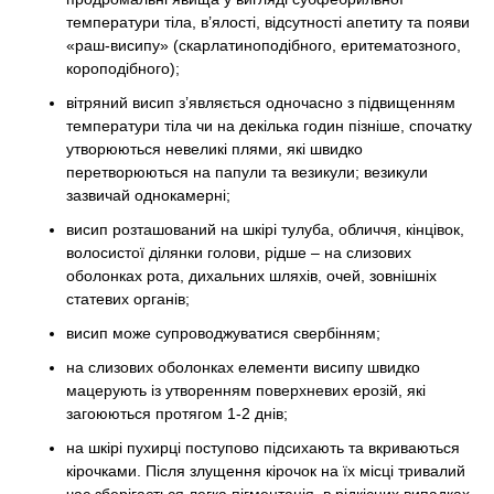
температури тіла, в’ялості, відсутності апетиту та появи
«раш-висипу» (скарлатиноподібного, еритематозного,
короподібного);
вітряний висип з’являється одночасно з підвищенням
температури тіла чи на декілька годин пізніше, спочатку
утворюються невеликі плями, які швидко
перетворюються на папули та везикули; везикули
зазвичай однокамерні;
висип розташований на шкірі тулуба, обличчя, кінцівок,
волосистої ділянки голови, рідше – на слизових
оболонках рота, дихальних шляхів, очей, зовнішніх
статевих органів;
висип може супроводжуватися свербінням;
на слизових оболонках елементи висипу швидко
мацерують із утворенням поверхневих ерозій, які
загоюються протягом 1-2 днів;
на шкірі пухирці поступово підсихають та вкриваються
кірочками. Після злущення кірочок на їх місці тривалий