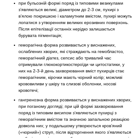
при бульозній формі поряд із типовими везикулами
з’являються великі, діаметром до 2-3 см, пухирі з
в’ялою покришкою і каламутним вмістом, пухирі можуть
лопатися з утворенням великих ерозивних поверхонь.
Після епітелізації останніх нерідко залишається
бурувата пігментація;
геморагічна форма розвивається у виснажених,
ослаблених хворих, які страждають на гемобластоз,
геморагічний діатез, сепсис або тривалий час
отримували глюкокортикостероїди чи цитостатики, у
них на 2-3-й день захворювання вміст пухирців стає
геморагічним, кірочки мають чорний колір; можливі
крововиливи у шкіру та слизові оболонки, носові
кровотечі;
гангренозна форма розвивається у виснажених хворих,
при поганому догляді; при цій формі захворювання
поряд із типовим висипом з’являються пухирці з
геморагічним вмістом та значною запальною реакцією
довкола них; у подальшому утворюється кров’яний
(«чорний») струп, після відторгнення якого з’являються