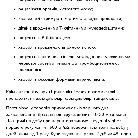
реципієнтів органів, кісткового мозку;
хворих, які отримують кортикостероїдні препарати;
дітей з вродженими Т-клітинними імунодефіцитами;
пацієнтів із ВІЛ-інфекцією;
хворих із вродженою вітряною віспою;
пацієнтів із вітряною віспою, ускладненою ураженнями
нервової системи, гепатитом, тромбоцитопенією,
пневмонією;
хворих із тяжкими формами вітряної віспи.
Крім ацикловіру, при вітряній віспі ефективними є такі
препарати, як валацикловір, фамцикловір, ганцикловір.
Противірусну терапію призначають із першого дня
захворювання. Доза ацикловіру становить 10-30 мг/кг маси
тіла тричі на добу при парентеральному введенні у дітей
першого року життя і 500 мг/м2 поверхні тіла тричі на добу у
дітей віком від 1 року. Курс лікування триває 7 діб чи 48 годин