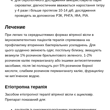
для серологічного дослідження використовують парні
сироватки; діагностичним вважається наростання титру
у 4 рази і більше протягом 10-14 діб; дослідження
проводять за допомогою РЗК, РНГА, ІФА, РІА.
Лечение
При легких та середньотяжких формах вітряної віспи в
імунокомпетентних пацієнтів терапія спрямована на
профілактику вторинних бактеріальних ускладнень. Для
цього щоденно змінюють одяг, постільну білизну, змащують
везикули 1% розчином брильянтового зеленого, 1-2%
розчином калію перманганату або іншими антисептичними
засобами, після їжі полощуть рот 5% розчином борної
кислоти, слабким розчином перманганату калію, фурациліну
чи кип’яченою водою.
Етіотропна терапія
Засобом етіотропної терапії вітряної віспи є ацикловір.
Препарат показаний для:
пацієнтів із онкогематологічними захворюваннями;