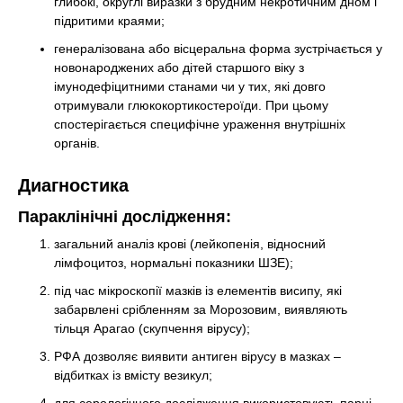
глибокі, округлі виразки з брудним некротичним дном і
підритими краями;
генералізована або вісцеральна форма зустрічається у
новонароджених або дітей старшого віку з
імунодефіцитними станами чи у тих, які довго
отримували глюкокортикостероїди. При цьому
спостерігається специфічне ураження внутрішніх
органів.
Диагностика
Параклінічні дослідження:
загальний аналіз крові (лейкопенія, відносний
лімфоцитоз, нормальні показники ШЗЕ);
під час мікроскопії мазків із елементів висипу, які
забарвлені срібленням за Морозовим, виявляють
тільця Арагао (скупчення вірусу);
РФА дозволяє виявити антиген вірусу в мазках –
відбитках із вмісту везикул;