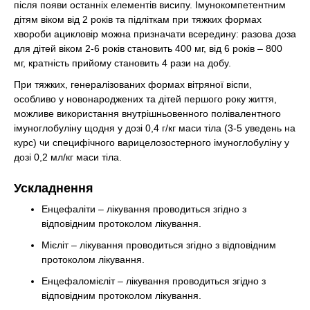
після появи останніх елементів висипу. Імунокомпетентним
дітям віком від 2 років та підліткам при тяжких формах
хвороби ацикловір можна призначати всередину: разова доза
для дітей віком 2-6 років становить 400 мг, від 6 років – 800
мг, кратність прийому становить 4 рази на добу.
При тяжких, генералізованих формах вітряної віспи,
особливо у новонароджених та дітей першого року життя,
можливе використання внутрішньовенного полівалентного
імуноглобуліну щодня у дозі 0,4 г/кг маси тіла (3-5 уведень на
курс) чи специфічного варицелозостерного імуноглобуліну у
дозі 0,2 мл/кг маси тіла.
Ускладнення
Енцефаліти – лікування проводиться згідно з
відповідним протоколом лікування.
Мієліт – лікування проводиться згідно з відповідним
протоколом лікування.
Енцефаломієліт – лікування проводиться згідно з
відповідним протоколом лікування.