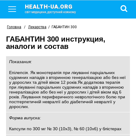
HEALTH-UA.ORG
світ медицини, доступний кожному
Головна
/
Лекарства
/
ГАБАНТИН 300
ГАБАНТИН 300 инструкция,
аналоги и состав
Показания:
Епілепсія. Як монотерапія при лікуванні парціальних
судомних нападів з вторинною генералізацією або без неї
у дорослих та дітей віком 12 років.Як додаткова терапія
при лікуванні парціальних судомних нападів з вторинною
генералізацією або без неї у дорослих і дітей віком від 6
років. Лікування периферичного неврологічного болю при
постгерпетичній невралгії або діабетичній невралгії у
дорослих.
Форма випуска:
Капсули по 300 мг № 30 (10х3), № 60 (10х6) у блістерах