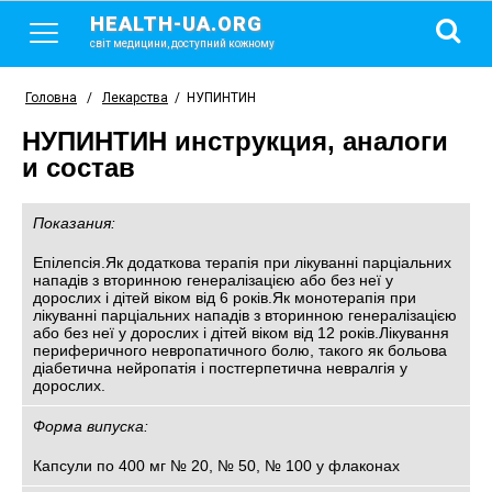
HEALTH-UA.ORG
світ медицини, доступний кожному
Головна
/
Лекарства
/
НУПИНТИН
НУПИНТИН инструкция, аналоги
и состав
Показания:
Епілепсія.Як додаткова терапія при лікуванні парціальних
нападів з вторинною генералізацією або без неї у
дорослих і дітей віком від 6 років.Як монотерапія при
лікуванні парціальних нападів з вторинною генералізацією
або без неї у дорослих і дітей віком від 12 років.Лікування
периферичного невропатичного болю, такого як больова
діабетична нейропатія і постгерпетична невралгія у
дорослих.
Форма випуска:
Капсули по 400 мг № 20, № 50, № 100 у флаконах