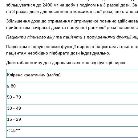
збільшуватися до 2400 мг на добу з поділом на 3 разові дози. З
на 3 разові дози для досягнення максимальної дози, що станови
Збільшення дози до отримання підтримуючої повинно здійснюват
прийняттям вечірньої дози та наступної ранкової дози повинен с
Пацієнти літнього віку та пацієнти з порушеннями функції ни
Пацієнтам з порушеннями функції нирок та пацієнтам літнього в
пацієнтам необхідно підбирати дози індивідуально.
Дози габапентину для дорослих залежно від функції нирок:
Кліренс креатиніну (мл/хв)
≥ 80
50 - 79
30 - 49
15 - 29
< 15***