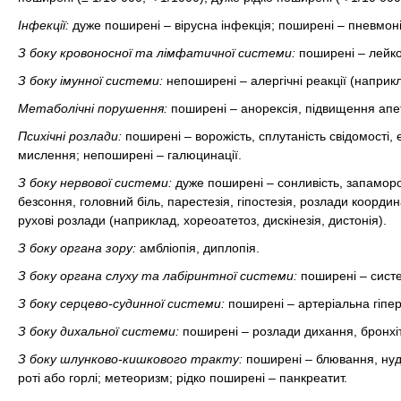
Інфекції:
дуже поширені – вірусна інфекція; поширені – пневмонія
З боку кровоносної та лімфатичної системи:
поширені – лейко
З боку імунної системи:
непоширені – алергічні реакції (наприкл
Метаболічні порушення:
поширені – анорексія, підвищення апе
Психічні розлади:
поширені – ворожість, сплутаність свідомості,
мислення; непоширені – галюцинації.
З боку нервової системи:
дуже поширені – сонливість, запамороч
безсоння, головний біль, парестезія, гіпостезія, розлади координ
рухові розлади (наприклад, хореоатетоз, дискінезія, дистонія).
З боку органа зору:
амбліопія, диплопія.
З боку органа слуху та лабіринтної системи:
поширені – систе
З боку серцево-судинної системи:
поширені – артеріальна гіпер
З боку дихальної системи:
поширені – розлади дихання, бронхіт,
З боку шлунково-кишкового тракту:
поширені – блювання, нудот
роті або горлі; метеоризм; рідко поширені – панкреатит.