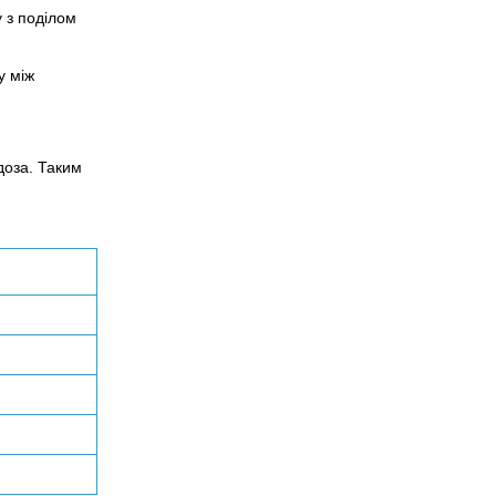
у з поділом
у між
доза. Таким