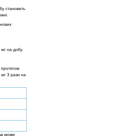
бу становить
жні.
 нових
 мг на добу.
 протягом
 мг 3 рази на
оза може