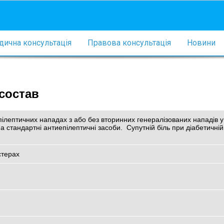
ична консультація
Правова консультація
Новини
 состав
епілептичних нападах з або без вторинних генералізованих нападів 
 на стандартні антиепілептичні засоби.  Супутній біль при діабетичні
стерах