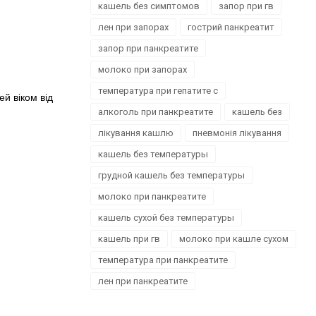
кашель без симптомов
запор при гв
лен при запорах
гострий панкреатит
запор при панкреатите
молоко при запорах
температура при гепатите с
й віком від
алкоголь при панкреатите
кашель без
лікування кашлю
пневмонія лікування
кашель без температуры
грудной кашель без температуры
молоко при панкреатите
кашель сухой без температуры
кашель при гв
молоко при кашле сухом
температура при панкреатите
лен при панкреатите