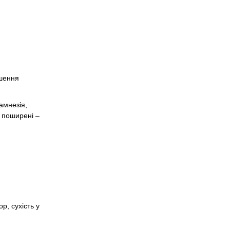
ушення
амнезія,
о поширені –
р, сухість у