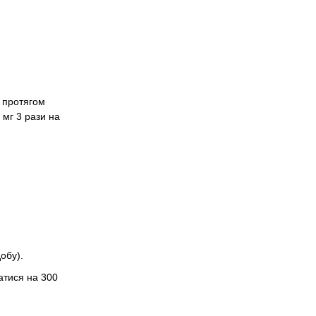
 протягом
 мг 3 рази на
обу).
атися на 300