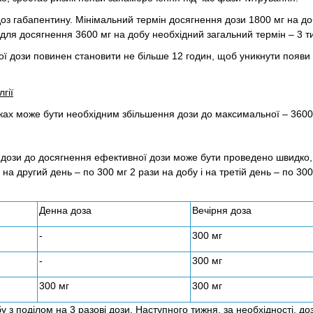
оз габапентину. Мінімальний термін досягнення дози 1800 мг на до
 для досягнення 3600 мг на добу необхідний загальний термін – 3 ти
ої дози повинен становити не більше 12 годин, щоб уникнути появи
гії
дках може бути необхідним збільшення дози до максимальної – 3600
 дози до досягнення ефективної дози може бути проведено швидко,
на другий день – по 300 мг 2 рази на добу і на третій день – по 300
Денна доза
Вечірня доза
-
300 мг
-
300 мг
300 мг
300 мг
у з поділом на 3 разові дози. Наступного тижня, за необхідності, д