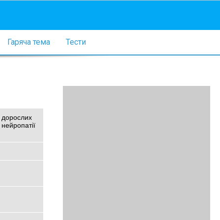
Гаряча тема
Тести
у дорослих
й нейропатії