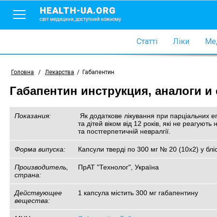
HEALTH-UA.ORG
світ медицини, доступний кожному
Статті
Ліки
Мед
Головна
/
Лекарства
/
Габапентин
Габапентин инструкция, аналоги и
Показания:
 Як додаткове лікування при парціальних 
та дітей віком від 12 років, які не реагують
та постгерпетичній невралгії.
Форма випуска:
Капсули тверді по 300 мг № 20 (10х2) у блі
Производитель,
ПрАТ "Технолог", Україна
страна:
Действующее
1 капсула містить 300 мг габапентину
вещества: