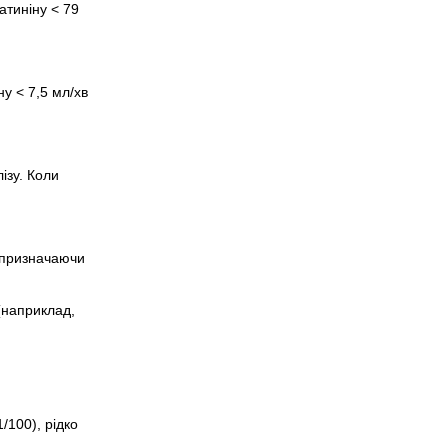
атиніну < 79
ну < 7,5 мл/хв
ізу. Коли
, призначаючи
(наприклад,
/100), рідко