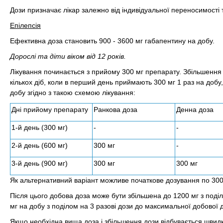
Дози призначає лікар залежно від індивідуальної переносимості 
Епілепсія
Ефективна доза становить 900 - 3600 мг габапентину на добу.
Дорослі та діти віком від 12 років.
Лікування починається з прийому 300 мг препарату. Збільшення
кількох діб, коли в перший день приймають 300 мг 1 раз на добу, 
добу згідно з такою схемою лікування:
Дні прийому препарату
Ранкова доза
Денна доза
1-й день (300 мг)
-
-
2-й день (600 мг)
300 мг
-
3-й день (900 мг)
300 мг
300 мг
Як альтернативний варіант можливе початкове дозування по 300 
Після цього добова доза може бути збільшена до 1200 мг з поділ
мг на добу з поділом на 3 разові дози до максимальної добової д
Якщо необхідна вища доза і збільшення дози відбувається швидк