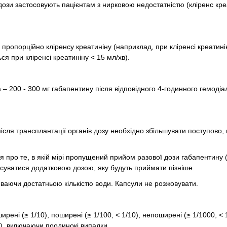
 дози застосовують пацієнтам з нирковою недостатністю (кліренс кре
и пропорційно кліренсу креатиніну (наприклад, при кліренсі креатині
я при кліренсі креатиніну < 15 мл/хв).
 – 200 - 300 мг габапентину після відповідного 4-годинного гемодіал
сля трансплантації органів дозу необхідно збільшувати поступово
 про те, в якій мірі пропущений прийом разової дози габапентину 
нсуватися додатковою дозою, яку будуть приймати пізніше.
ваючи достатньою кількістю води. Капсули не розжовувати.
ені (≥ 1/10), поширені (≥ 1/100, < 1/10), непоширені (≥ 1/1000, < 1
0), включаючи поодинокі випадки.