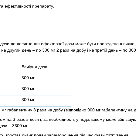
та ефективності препарату.
 дози до досягнення ефективної дози може бути проведено швидко,
на другий день – по 300 мг 2 рази на добу і на третій день – по 300
Вечірня доза
300 мг
300 мг
300 мг
мг габапентину 3 рази на добу (відповідно 900 мг габапентину на д
ом на 3 разові дози і, за необхідності, у подальшому може збільшув
ози – 3600 мг.
о, зростає ризик появи запаморочення під час фази титрування.