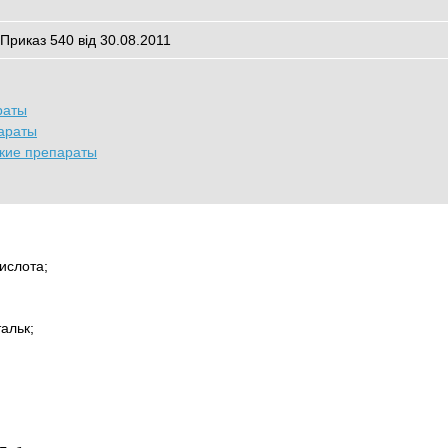
 Приказ 540 від 30.08.2011
раты
араты
кие препараты
ислота;
альк;