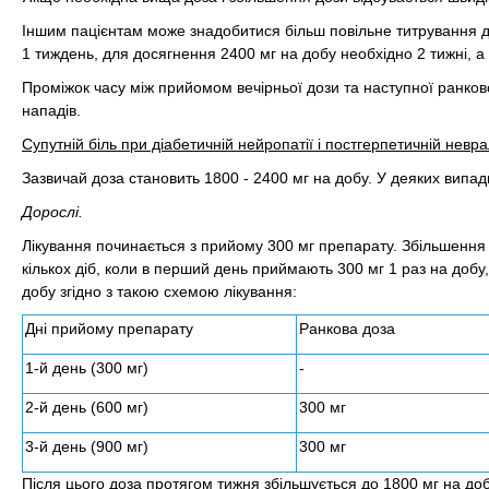
Іншим пацієнтам може знадобитися більш повільне титрування д
1 тиждень, для досягнення 2400 мг на добу необхідно 2 тижні, а
Проміжок часу між прийомом вечірньої дози та наступної ранков
нападів.
Супутній біль при діабетичній нейропатії і постгерпетичній неврал
Зазвичай доза становить 1800 - 2400 мг на добу. У деяких випа
Дорослі.
Лікування починається з прийому 300 мг препарату. Збільшення
кількох діб, коли в перший день приймають 300 мг 1 раз на добу, 
добу згідно з такою схемою лікування:
Дні прийому препарату
Ранкова доза
1-й день (300 мг)
-
2-й день (600 мг)
300 мг
3-й день (900 мг)
300 мг
Після цього доза протягом тижня збільшується до 1800 мг на доб