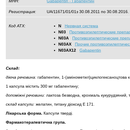
МНН:
Gabapentin - Габапентин
Регистрация:
UA/11671/01/01з 30.08.2011 по 30.08.2016.
Код АТХ:
N
Нервная система
N03
Противоэпилептические препа
N03A
Противоэпилептические преп
N03AX
Прочие противоэпилептичес
N03AX12
Gabapentin
Склад:
діюча речовина:
габапентин, 1-(амінометил)циклогексаноцтова к
1 капсула містить 300 мг габапентину;
допоміжні речовини:
лактоза безводна, крохмаль кукурудзяний, т
склад капсули:
желатин, титану діоксид Е 171.
Лікарська форма.
Капсули тверді.
Фармакотерапевтична група.