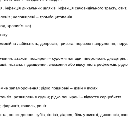
, інфекція дихальних шляхів, інфекція сечовидільного тракту, отит.
пенія; непоширені – тромбоцитопенія.
ад, кропив’янка).
титу.
 емоційна лабільність, депресія, тривога, нервове напруження, пор
ення, атаксія; поширені – судомні напади, гіперкінезія, дизартрія, 
ації, ністагм, підвищення, зниження або відсутність рефлексів; рідк
мне запаморочення; рідко поширені – дзвін у вухах.
тензія, розширення судин; рідко поширені – відчуття серцебиття.
 фарингіт, кашель, риніт.
а, пошкодження зубів, гінгівіт, діарея, біль у животі, диспепсія, запо