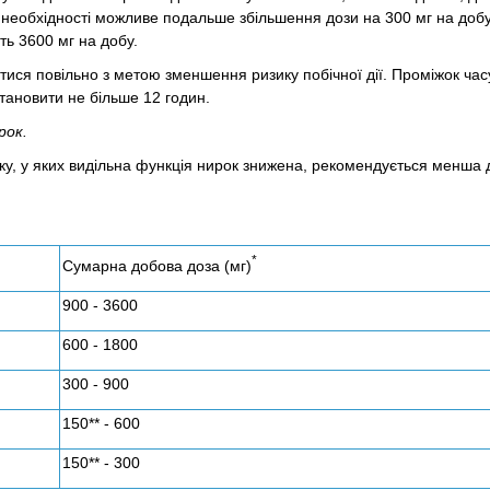
а необхідності можливе подальше збільшення дози на 300 мг на доб
ть 3600 мг на добу.
ися повільно з метою зменшення ризику побічної дії. Проміжок час
тановити не більше 12 годин.
рок.
іку, у яких видільна функція нирок знижена, рекомендується менша 
*
Сумарна добова доза (мг)
900 - 3600
600 - 1800
300 - 900
150** - 600
150** - 300