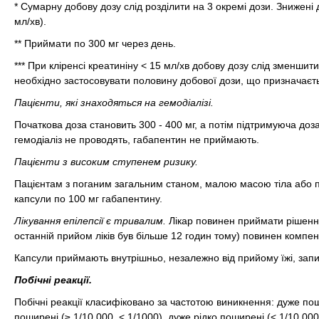
* Сумарну добову дозу слід розділити на 3 окремі дози. Знижені
мл/хв).
** Приймати по 300 мг через день.
*** При кліренсі креатиніну < 15 мл/хв добову дозу слід зменшит
необхідно застосовувати половину добової дози, що призначаєтьс
Пацієнти, які знаходяться на гемодіалізі.
Початкова доза становить 300 - 400 мг, а потім підтримуюча доза
гемодіаліз не проводять, габапентин не приймають.
Пацієнти з високим ступенем ризику.
Пацієнтам з поганим загальним станом, малою масою тіла або пі
капсули по 100 мг габапентину.
Лікування епілепсії є тривалим.
Лікар повинен приймати рішення
останній прийом ліків був більше 12 годин тому) повинен компе
Капсули приймають внутрішньо, незалежно від прийому їжі, запи
Побічні реакції.
Побічні реакції класифіковано за частотою виникнення: дуже пошир
поширені (≥ 1/10 000, < 1/1000), дуже рідко поширені (< 1/10 00