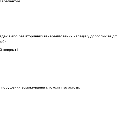
 Габапентин.
дах з або без вторинних генералізованих нападів у дорослих та діте
соби.
й невралгії.
 порушення всмоктування глюкози і галактози.