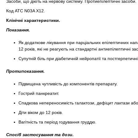
Засоби, що діють на нервову систему. Протиепілептичні засоби.
Код АТС N03A Х12.
Клінічні характеристики.
Показання.
Як додаткове лікування при парціальних епілептичних напа
12 років, які не реагують на стандартні антиепілептичні за
Супутній біль при діабетичній нейропатії та постгерпетичні
Протипоказання.
Підвищена чутливість до компонентів препарату.
Гострий панкреатит.
Спадкова непереносимість галактози, дефіцит лактази або
Діти віком до 12 років.
Вагітність та період годування груддю.
Спосіб застосування та дози.