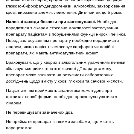
глюкозо-6-фосфат-дегідрогенази, алкоголізм, захворювання
крові, виражена анемія, лейкопенія. Дитячий вік до 6 років.
Належні заходи безпеки при застосуванні.
Необхідно
порадитися з лікарем стосовно можливості застосування
препарату пацієнтам з порушеннями функції нирок і печінки.
Перед застосуванням препарату необхідно порадитися з
лікарем, якщо пацієнт застосовує варфарин чи подібні
препарати, які мають антикоагулянтний ефект.
Враховувати, що у хворих з алкогольним ураженням печінки
збільшується ризик гепатотоксичної дії парацетамолу;
препарат може впливати на результати лабораторних
досліджень щодо вмісту у крові глюкози та сечової кислоти.
Пацієнтам, які приймають аналгетики кожен день при
артритах легкої форми, необхідно проконсультуватися з
лікарем.
Не перевищувати зазначених доз.
Не приймати препарат з іншими засобами, що містять
парацетамол.