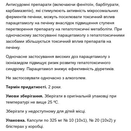
Антисудомні препарати (включаючи фенітоїн, барбітурати,
карбамазепін), які стимулюють активність мікросомальних
ферментів печінки, можуть посилювати токсичний вплив
парацетамолу на печінку внаслідок підвищення ступеня
перетворення препарату на гепатотоксичні метаболіти. При
одночасному застосуванні парацетамолу з гепатотоксичними
засобами збільшується токсичний вплив препаратів на
печінку.
Одночасне застосування високих доз парацетамолу з
ізоніазидом підвищує ризик розвитку гепатотоксичного
синдрому. Парацетамол знижує ефективність діуретиків.
Не застосовувати одночасно з алкоголем.
Термін придатності.
2 роки.
Умови зберігання.
Зберігати в оригінальній упаковці при
температурі не вище 25 ºС.
Зберігати у недоступному для дітей місці.
Упаковка.
Капсули по 325 мг № 10 (10х1), № 20 (10х2) у
блістерах у коробці.