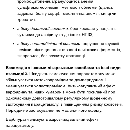
тромбоцитопенія,агранулоцитоз,анемія,
сульфгемоглобінемія і метгемоглобінемія (ціаноз,
задишка, болі у серці), гемолітична анемія, синці чи
кровотечі.
з боку дихальної системи:
бронхоспазм у пацієнтів,
чутливих до аспірину та до інших НПЗЗ;
з боку гепатобіліарної системи:
порушення функції
печінки, підвищення активності печінкових ферментів,
як правило, без розвитку жовтяниці.
Взаємодія з іншими лікарськими засобами та інші види
взаємодій.
Швидкість всмоктування парацетамолу може
збільшуватися метоклопрамідом та домперидоном і
зменшуватися холестираміном. Антикоагулянтний ефект
варфарину та інших кумаринів може бути посилений при
одночасному довготривалому регулярному щоденному
застосуванні парацетамолу, з підвищенням ризику кровотечі.
Періодичне застосування не має значного ефекту.
Барбітурати знижують жарознижувальний ефект
парацетамолу.