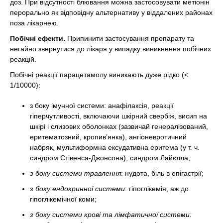
доз. При відсутності блювання можна застосовувати метіонін
перорально як відповідну альтернативу у віддалених районах
поза лікарнею.
Побічні ефекти.
Припинити застосування препарату та
негайно звернутися до лікаря у випадку виникнення побічних
реакцій.
Побічні реакції парацетамолу виникають дуже рідко (<
1/10000):
з боку імунної системи: анафілаксія, реакції
гіперчутливості, включаючи шкірний свербіж, висип на
шкірі і слизових оболонках (зазвичай генералізований,
еритематозний, кропив’янка), ангіоневротичний
набряк, мультиформна ексудативна еритема (у т. ч.
синдром Стівенса-Джонсона), синдром Лайєлла;
з боку системи травлення
: нудота, біль в епігастрії;
з боку ендокринної системи
: гіпоглікемія, аж до
гіпоглікемічної коми;
з боку системи крові та лімфатичної системи: