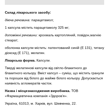
Склад лікарського засобу:
діюча речовина:
парацетамол;
1 капсула містить парацетамолу 325 мг;
допоміжні речовини:
крохмаль картопляний, повідон,магнію
стеарат;
оболонка капсули містить: патентований синій (Е 131), титану
діоксид (Е 171), желатин.
Лікарська форма.
Капсули.
Тверді желатинові капсули від світло-блакитного до
блакитного кольору. Вміст капсул – суміш, що містить гранули
та порошок від білого до майже білого кольору. Допускається
наявність агломератів часток.
Назва і місцезнаходження виробника.
ТОВ
«Фармацевтична компанія «Здоров’я».
Україна, 61013, м. Харків, вул. Шевченка, 22.