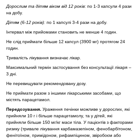
Дорослим та дітям віком від 12 років
: по 1-3 капсули 4 рази
на добу.
Дітям (6-12 років):
по 1 капсулі 3-4 рази на добу.
Інтервал між прийомами становить не менше 4 годин.
Не слід приймати більше 12 капсул (3900 мг) протягом 24
годин.
Тривалість лікування визначає лікар.
Максимальний термін застосування без консультації лікаря –
3 дні.
Не перевищувати рекомендовану дозу.
Не приймати разом з іншими лікарськими засобами, що
містять парацетамол.
Передозування.
Ураження печінки можливе у дорослих, які
прийняли 10 г і більше парацетамолу, та у дітей, які
прийняли більше 150 мг/кг маси тіла. У пацієнтів з факторами
ризику (тривале лікування карбамазепіном, фенобарбітоном,
фенітоїном, примідоном, рифампіцином, звіробоєм або