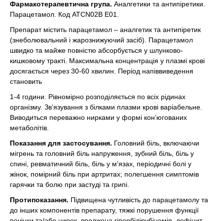
Фармакотерапевтична група.
Аналгетики та антипіретики.
Парацетамол. Код АТСN02B E01.
Препарат містить парацетамол – аналгетик та антипіретик
(знеболювальний і жарознижуючий засіб). Парацетамол
швидко та майже повністю абсорбується у шлунково-
кишковому тракті. Максимальна концентрація у плазмі крові
досягається через 30-60 хвилин. Період напіввиведення
становить
1-4 години. Рівномірно розподіляється по всіх рідинах
організму. Зв’язування з білками плазми крові варіабельне.
Виводиться переважно нирками у формі кон’югованих
метаболітів.
Показання для застосування.
Головний біль, включаючи
мігрень та головний біль напруження, зубний біль, біль у
спині, ревматичний біль, біль у м’язах, періодичні болі у
жінок, помірний біль при артритах; полегшення симптомів
гарячки та болю при застуді та грипі.
Протипоказання.
Підвищена чутливість до парацетамолу та
до інших компонентів препарату, тяжкі порушення функції
печінки та/або нирок, вроджена гіпербілірубінемія, дефіцит