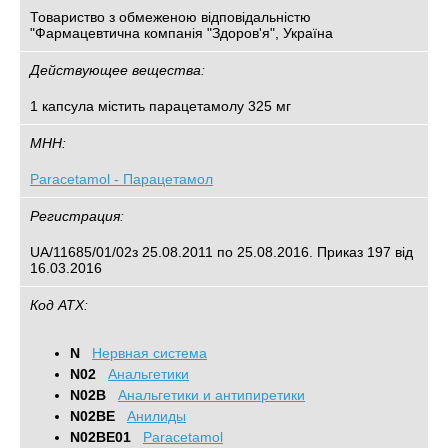
Товариство з обмеженою відповідальністю
"Фармацевтична компанія "Здоров'я", Україна
Действующее вещества:
1 капсула містить парацетамолу 325 мг
МНН:
Paracetamol - Парацетамол
Регистрация:
UA/11685/01/02з 25.08.2011 по 25.08.2016. Приказ 197 від
16.03.2016
Код АТХ:
N
Нервная система
N02
Анальгетики
N02B
Анальгетики и антипиретики
N02BE
Анилиды
N02BE01
Paracetamol