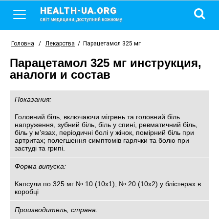
HEALTH-UA.ORG
світ медицини, доступний кожному
Головна
/
Лекарства
/
Парацетамол 325 мг
Парацетамол 325 мг инструкция,
аналоги и состав
Показания:
Головний біль, включаючи мігрень та головний біль
напруження, зубний біль, біль у спині, ревматичний біль,
біль у м’язах, періодичні болі у жінок, помірний біль при
артритах; полегшення симптомів гарячки та болю при
застуді та грипі.
Форма випуска:
Капсули по 325 мг № 10 (10х1), № 20 (10х2) у блістерах в
коробці
Производитель, страна: