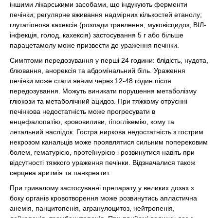
іншими лікарськими засобами, що індукують ферменти
печінки; регулярне вживання надмірних кількостей етанолу;
глутатіонова кахексія (розлади травлення, муковісцидоз, ВІЛ-
інфекція, голод, кахексія) застосування 5 г або більше
парацетамолу може призвести до ураження печінки.
Симптоми передозування у перші 24 години: блідість, нудота,
блювання, анорексія та абдомінальний біль. Ураження
печінки може стати явним через 12-48 годин після
передозування. Можуть виникати порушення метаболізму
глюкози та метаболічний ацидоз. При тяжкому отруєнні
печінкова недостатність може прогресувати в
енцефалопатію, крововиливи, гіпоглікемію, кому та
летальний наслідок. Гостра ниркова недостатність з гострим
некрозом канальців може проявлятися сильним поперековим
болем, гематурією, протеїнурією і розвинутися навіть при
відсутності тяжкого ураження печінки. Відзначалися також
серцева аритмія та панкреатит.
При тривалому застосуванні препарату у великих дозах з
боку органів кровотворення може розвинутись апластична
анемія, панцитопенія, агранулоцитоз, нейтропенія,