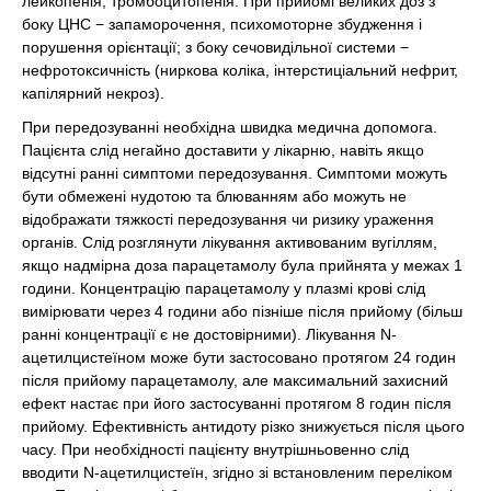
лейкопенія, тромбоцитопенія. При прийомі великих доз з
боку ЦНС − запаморочення, психомоторне збудження і
порушення орієнтації; з боку сечовидільної системи −
нефротоксичність (ниркова коліка, інтерстиціальний нефрит,
капілярний некроз).
При передозуванні необхідна швидка медична допомога.
Пацієнта слід негайно доставити у лікарню, навіть якщо
відсутні ранні симптоми передозування. Симптоми можуть
бути обмежені нудотою та блюванням або можуть не
відображати тяжкості передозування чи ризику ураження
органів. Слід розглянути лікування активованим вугіллям,
якщо надмірна доза парацетамолу була прийнята у межах 1
години. Концентрацію парацетамолу у плазмі крові слід
вимірювати через 4 години або пізніше після прийому (більш
ранні концентрації є не достовірними). Лікування N-
ацетилцистеїном може бути застосовано протягом 24 годин
після прийому парацетамолу, але максимальний захисний
ефект настає при його застосуванні протягом 8 годин після
прийому. Ефективність антидоту різко знижується після цього
часу. При необхідності пацієнту внутрішньовенно слід
вводити N-ацетилцистеїн, згідно зі встановленим переліком