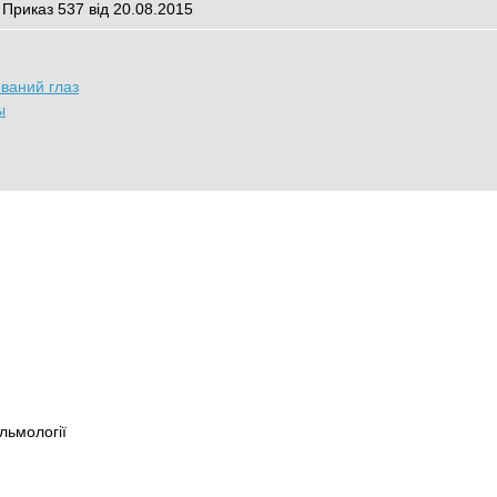
 Приказ 537 від 20.08.2015
ваний глаз
ы
льмології