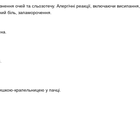
знення очей та сльозотечу. Алергічні реакції, включаючи висипання,
ний біль, запаморочення.
на.
.
ришкою-крапельницею у пачці.