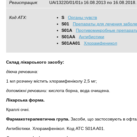
Регистрация:
UA/13220/01/01з 16.08.2013 по 16.08.2018.
Код АТХ:
S
Органы чувств
S01
Препараты для лечения заболе
S01A
Противомикробные препарат
S01AA
Антибиотики
S01AA01
Хлорамфеникол
Склад лікарського засобу:
діюча речовина:
1 мл розчину містить хлорамфеніколу 2,5 мг;
допоміжні речовини:
кислота борна, вода очищена.
Лікарська форма.
Краплі очні.
Фармакотерапевтична група.
Засоби, що застосовують в офта
Антибіотики. Хлорамфенікол. Koд ATC S01A A01.