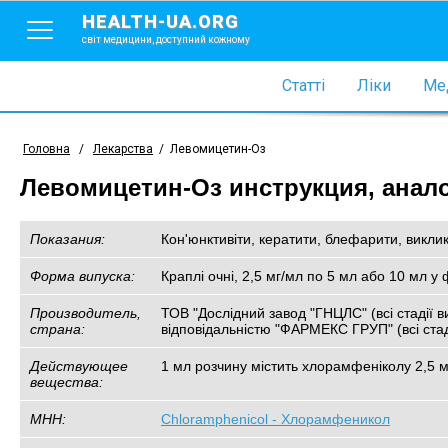
HEALTH-UA.ORG
світ медицини, доступний кожному
Статті
Ліки
Мед
Головна
/
Лекарства
/
Левомицетин-Оз
Левомицетин-Оз инструкция, анало
Показания:
Кон'юнктивіти, кератити, блефарити, викли
Форма випуска:
Краплі очні, 2,5 мг/мл по 5 мл або 10 мл 
Производитель,
ТОВ "Дослідний завод "ГНЦЛС" (всі стадії в
страна:
відповідальністю "ФАРМЕКС ГРУП" (всі стаді
Действующее
1 мл розчину містить хлорамфеніколу 2,5 м
вещества:
МНН:
Chloramphenicol - Хлорамфеникол