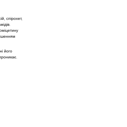
й, спірохет,
мідів.
воміцетину
рушенням
ні його
 проникає.