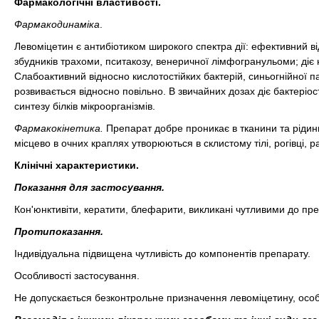
Фармакологічні властивості.
Фармакодинаміка
.
Левоміцетин є антибіотиком широкого спектра дії: ефективний ві
збудників трахоми, пситакозу, венеричної лімфогранульоми; діє н
Слабоактивний відносно кислотостійких бактерій, синьогнійної па
розвивається відносно повільно. В звичайних дозах діє бактеріо
синтезу білків мікроорганізмів.
Фармакокінетика.
Препарат добре проникає в тканини та рідини
місцево в очних краплях утворюються в склистому тілі, рогівці, 
Клінічні характеристики.
Показання для застосування.
Кон'юнктивіти, кератити, блефарити, викликані чутливими до пр
Протипоказання.
Індивідуальна підвищена чутливість до компонентів препарату.
Особливості застосування.
Не допускається безконтрольне призначення левоміцетину, особл