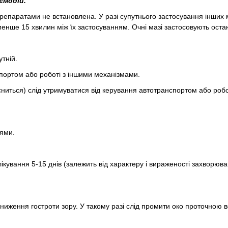
ємодій.
репаратами не встановлена. У разі супутнього застосування інших 
енше 15 хвилин між їх застосуванням. Очні мазі застосовують оста
утній.
спортом або роботі з іншими механізмами.
сниться) слід утримуватися від керування автотранспортом або роб
нями.
лікування 5-15 днів (залежить від характеру і вираженості захворюв
ниження гостроти зору. У такому разі слід промити око проточною 