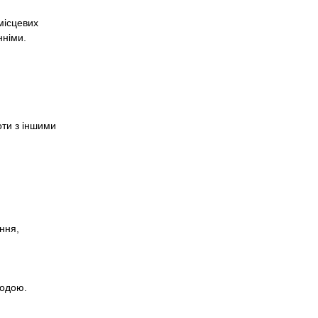
місцевих
нніми.
оти з іншими
ання,
водою.