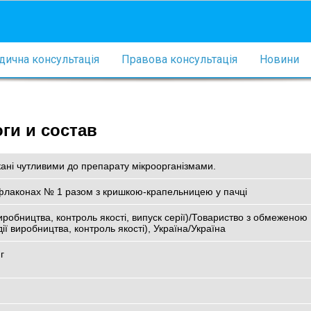
ична консультація
Правова консультація
Новини
ги и состав
кані чутливими до препарату мікроорганізмами.
у флаконах № 1 разом з кришкою-крапельницею у пачці
иробництва, контроль якості, випуск серії)/Товариство з обмеженою
ї виробництва, контроль якості), Україна/Україна
г