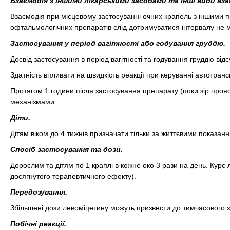
Взаємодія з іншими лікарськими засобами та інші види вза
Взаємодія при місцевому застосуванні очних крапель з іншими п
офтальмологічних препаратів слід дотримуватися інтервалу не м
Застосування у період вагітності або годування груддю.
Досвід застосування в період вагітності та годування груддю відс
Здатність впливати на швидкість реакції при керуванні автотран
Протягом 1 години після застосування препарату (поки зір проя
механізмами.
Діти.
Дітям віком до 4 тижнів призначати тільки за життєвими показан
Спосіб застосування та дози.
Дорослим та дітям по 1 краплі в кожне око 3 рази на день. Курс 
досягнутого терапевтичного ефекту).
Передозування.
Збільшені дози левоміцетину можуть призвести до тимчасового з
Побічні реакції.