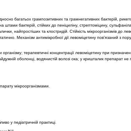
дносно багатьох грампозитивних та грамнегативних бактерій, рикетсі
а штами бактерій, стійких до пеніциліну, стрептоміцину, сульфаніла
лички, найпростіших та клостридій. Стійкість мікроорганізмів до ле
статично. Механізм антимікробної дії левоміцетину пов'язаний з по
 організму; терапевтичні концентрації левоміцетину при призначен
райдужній оболонці, водянистій волозі ока; у кришталик препарат не
епарату мікроорганізмами.
иво у педіатричній практиці.