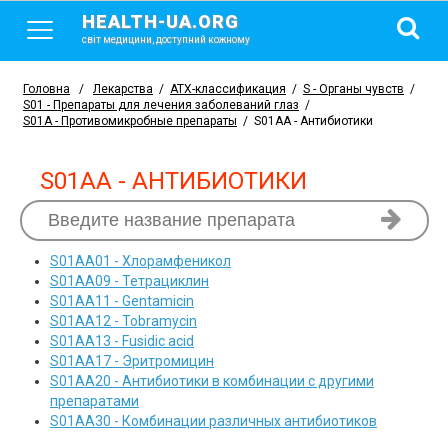
HEALTH-UA.ORG
світ медицини, доступний кожному
Головна
/
Лекарства
/
АТХ-классификация
/
S - Органы чувств
/
S01 - Препараты для лечения заболеваний глаз
/
S01A - Противомикробные препараты
/
S01AA - Антибиотики
S01AA - АНТИБИОТИКИ
S01AA01
- Хлорамфеникол
S01AA09
- Тетрациклин
S01AA11
- Gentamicin
S01AA12
- Tobramycin
S01AA13
- Fusidic acid
S01AA17
- Эритромицин
S01AA20
- Антибиотики в комбинации с другими
препаратами
S01AA30
- Комбинации различных антибиотиков