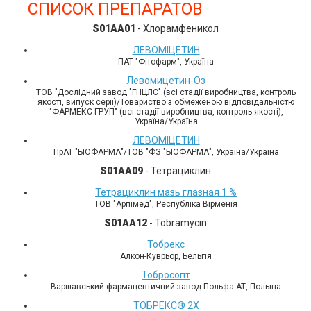
СПИСОК ПРЕПАРАТОВ
S01AA01
- Хлорамфеникол
ЛЕВОМІЦЕТИН
ПАТ "Фітофарм", Україна
Левомицетин-Оз
ТОВ "Дослідний завод "ГНЦЛС" (всі стадії виробництва, контроль
якості, випуск серії)/Товариство з обмеженою відповідальністю
"ФАРМЕКС ГРУП" (всі стадії виробництва, контроль якості),
Україна/Україна
ЛЕВОМІЦЕТИН
ПрАТ "БІОФАРМА"/ТОВ "ФЗ "БІОФАРМА", Україна/Україна
S01AA09
- Тетрациклин
Тетрациклин мазь глазная 1 %
ТОВ "Арпімед", Республіка Вірменія
S01AA12
- Tobramycin
Тобрекс
Алкон-Куврьор, Бельгія
Тобросопт
Варшавський фармацевтичний завод Польфа АТ, Польща
ТОБРЕКС® 2Х