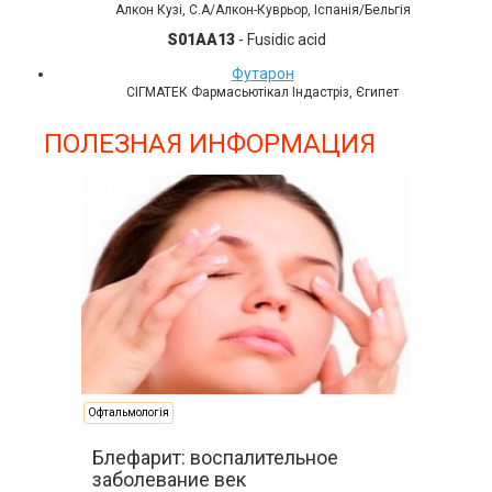
Алкон Кузі, С.А/Алкон-Куврьор, Іспанія/Бельгія
S01AA13
- Fusidic acid
Футарон
СІГМАТЕК Фармасьютікал Індастріз, Єгипет
ПОЛЕЗНАЯ ИНФОРМАЦИЯ
Офтальмологія
Блефарит: воспалительное
заболевание век