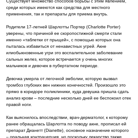
Существует множество способов борьбы с этим явлением,
среди которых имеются как средства для местного
применения, так и препараты для приема внутрь.
Родители 17-летней Шарлотты Портер (Charlotte Porter)
уверены, что причиной ее скоропостижной смерти стали
именно «таблетки от прыщей», с помощью которых она
пыталась избавиться от ненавистных угрей. Акне
илиобыкновенные угри это воспалительное заболевание
сальных желез, которое встречается у очень многих
мальчиков и девочек в пубертатном периоде.
Девочка умерла от легочной эмболии, которую вызвал
тромбоз глубоких вен нижних конечностей. Произошло это
прямо в коридоре поликлиники, куда девушка пришла сдать
анализ крови – последние несколько дней ее беспокоил отек
правой ноги.
Как выяснилось впоследствии, врач-дерматолог, к которому
ранее обращалась Шарлотта по поводу акне, прописал ей
препарат Дианетт (Dianette), основное назначение которого
– оральная контрацепция, но поскольку лекарство также