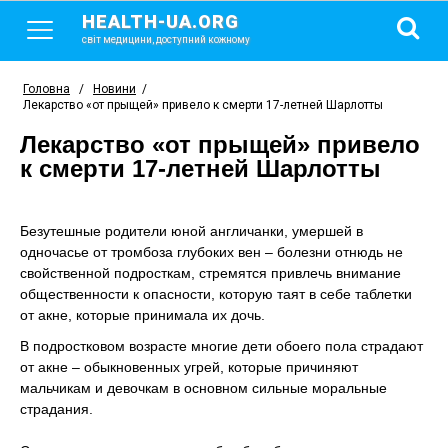
HEALTH-UA.ORG
світ медицини, доступний кожному
Головна
/
Новини
/
Лекарство «от прыщей» привело к смерти 17-летней Шарлотты
Лекарство «от прыщей» привело
к смерти 17-летней Шарлотты
Безутешные родители юной англичанки, умершей в
одночасье от тромбоза глубоких вен – болезни отнюдь не
свойственной подросткам, стремятся привлечь внимание
общественности к опасности, которую таят в себе таблетки
от акне, которые принимала их дочь.
В подростковом возрасте многие дети обоего пола страдают
от акне – обыкновенных угрей, которые причиняют
мальчикам и девочкам в основном сильные моральные
страдания.