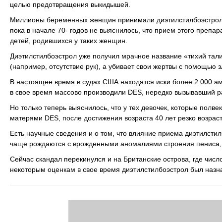
целью предотвращения выкидышей.
Миллионы беременных женщин принимали диэтилстилбоэстрол, и
пока в начале 70- годов не выяснилось, что прием этого препа
детей, родившихся у таких женщин.
Диэтилстилбоэстрол уже получил мрачное название «тихий тали
(например, отсутствие рук), а убивает свои жертвы с помощью 
В настоящее время в судах США находятся иски более 2 000 а
в свое время массово производили DES, нередко вызывавший р
Но только теперь выяснилось, что у тех девочек, которые полве
матерями DES, после достижения возраста 40 лет резко возраст
Есть научные сведения и о том, что влияние приема диэтилстил
чаще рождаются с врожденными аномалиями строения пениса, 
Сейчас скандал перекинулся и на Британские острова, где чис
некоторым оценкам в свое время диэтилстилбоэстрол был назн