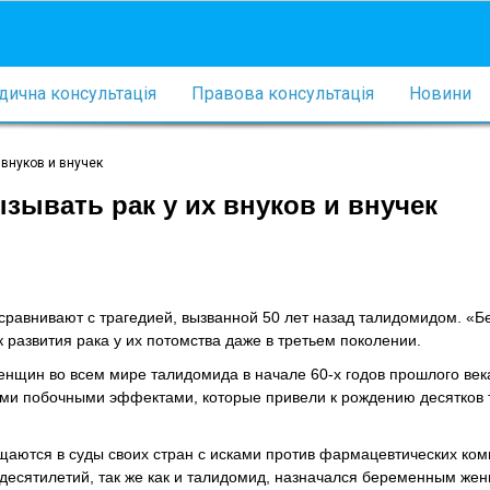
ична консультація
Правова консультація
Новини
 внуков и внучек
зывать рак у их внуков и внучек
равнивают с трагедией, вызванной 50 лет назад талидомидом. «
развития рака у их потомства даже в третьем поколении.
щин во всем мире талидомида в начале 60-х годов прошлого век
ыми побочными эффектами, которые привели к рождению десятков 
аются в суды своих стран с исками против фармацевтических ком
 десятилетий, так же как и талидомид, назначался беременным же