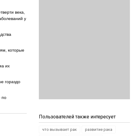
тверти века,
заболеваний у
одства
ям, которые
ма их
ые гораздо
 по
Пользователей также интересует
что вызывает рак
развитие рака