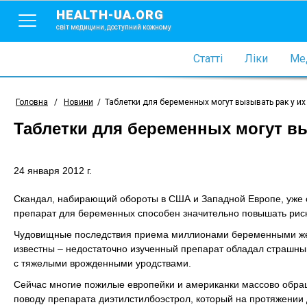
HEALTH-UA.ORG
світ медицини, доступний кожному
Статті
Ліки
Мед
Головна
/
Новини
/
Таблетки для беременных могут вызывать рак у их
Таблетки для беременных могут вы
24 января 2012 г.
Скандал, набирающий обороты в США и Западной Европе, уже с
препарат для беременных способен значительно повышать риск 
Чудовищные последствия приема миллионами беременными жен
известны – недостаточно изученный препарат обладал страшн
с тяжелыми врожденными уродствами.
Сейчас многие пожилые европейки и американки массово обращ
поводу препарата диэтилстилбоэстрол, который на протяжении