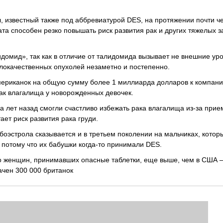
звестный также под аббревиатурой DES, на протяжении почти че
рата способен резко повышать риск развития рак и других тяжелых 
домид», так как в отличие от талидомида вызывает не внешние ур
злокачественных опухолей незаметно и постепенно.
мериканок на общую сумму более 1 миллиарда долларов к компани
ак влагалища у новорожденных девочек.
ка лет назад смогли счастливо избежать рака влагалища из-за прие
ает риск развития рака груди.
боэстрола сказывается и в третьем поколении на мальчиках, котор
потому что их бабушки когда-то принимали DES.
ло женщин, принимавших опасные таблетки, еще выше, чем в США –
ачен 300 000 британок