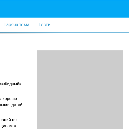
Гаряча тема
Тести
Безобидный»
а хорошо
тысяч детей
паний по
нщинам с