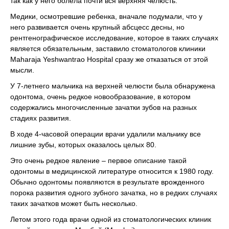
так как у него болела почти вся верхняя челюсть.
Медики, осмотревшие ребенка, вначале подумали, что у
него развивается очень крупный абсцесс десны, но
рентгенографическое исследование, которое в таких случаях
является обязательным, заставило стоматологов клиники
Maharaja Yeshwantrao Hospital сразу же отказаться от этой
мысли.
У 7-летнего мальчика на верхней челюсти была обнаружена
одонтома, очень редкое новообразование, в котором
содержались многочисленные зачатки зубов на разных
стадиях развития.
В ходе 4-часовой операции врачи удалили мальчику все
лишние зубы, которых оказалось целых 80.
Это очень редкое явление – первое описание такой
одонтомы в медицинской литературе относится к 1980 году.
Обычно одонтомы появляются в результате врожденного
порока развития одного зубного зачатка, но в редких случаях
таких зачатков может быть несколько.
Летом этого года врачи одной из стоматологических клиник