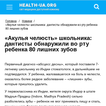
HEALTH-UA.ORG
світ медицини, доступний кожному
Головна
/
Новини
/
«Акулья челюсть» школьника: дантисты обнаружили во рту ребенка
80 лишних зубов
«Акулья челюсть» школьника:
дантисты обнаружили во рту
ребенка 80 лишних зубов
Первичный диагноз «абсцесс десны», который поставили 7-
летнему школьнику из Индии стоматологи, в дальнейшем не
подтвердился. У ребенка, жаловавшегося на боль в челюсти,
оказалось более редкое заболевание – «лишние» зубы,
которые пришлось удалить.
У первоклассника из Индии, жителя округа Индор в штате
Мадхья-Прадеш (Indore, Madhya Pradesh) сильно
разболелись зубы – ребенок не мог принимать пищу и спать,