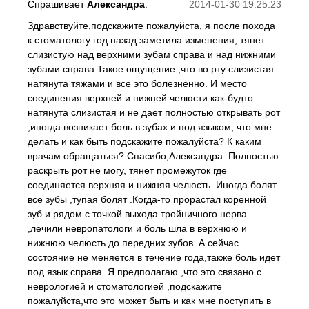
Спрашивает
Aлександра
:
2014-01-30 19:25:23
Здравствуйте,подскажите пожалуйста, я после похода
к стоматологу год назад заметила изменения, тянет
слизистую над верхними зубам справа и над нижними
зубами справа.Такое ощущение ,что во рту слизистая
натянута тяжами и все это болезненно. И место
соединения верхней и нижней челюсти как-будто
натянута слизистая и не дает полностью открывать рот
,иногда возникает боль в зубах и под языком, что мне
делать и как быть подскажите пожалуйста? К каким
врачам обращаться? Спасибо,Александра. Полностью
раскрыть рот не могу, тянет промежуток где
соединяется верхняя и нижняя челюсть. Иногда болят
все зубы ,тупая болят .Когда-то прорастал коренной
зуб и рядом с точкой выхода тройничного нерва
,лечили невропатологи и боль шла в верхнюю и
нижнюю челюсть до передних зубов. А сейчас
состояние не меняется в течение года,также боль идет
под язык справа. Я предполагаю ,что это связано с
неврологией и стоматологией ,подскажите
пожалуйста,что это может быть и как мне поступить в