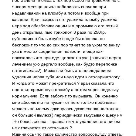
поставлена пломба с тех пор особо не тревожил но с
января месяца начал побаливать сначала при
надавливании на пломбу а потом и вообще при
касании. Врач вскрыла его удалила пломбу удалила
нерв под обезболивающим и я промываю его пятый
день открытым, пью трихопол 3 раза по 250гр.
субъективно боль в зубе вроде бы прошла, но
беспокоит то что до сих пор тянет то за ухом то внизу
уха в местах соединения челюсти, и еще как
показалось что при еде щелкает в ухе (вначале перед
лечением ухо дергало вообще, как будто перепонка
натягивалась!). Может ли быть это последствием
удаления нерва зуба или надо идти к отоларингологу .
И когда это может прекратиться ? врач сказала что
поставит временную пломбу а потом через недельку
нормальную. Если заболит то вырывать. Он конечно
мне абсолютно не нужен- от него только проблемы
челюсть по-моему сдвинулась даже слегка настолько
он большой вылез:(( периодически закусываю щеку им
.Но боюсь слегка - правда ли что удаление его ничем
не отличается от остальных ?
Извиняюсь что такое количество вопросов.Жду ответа.