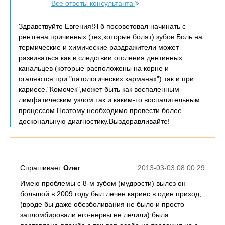
Все ответы консультанта
Здравствуйте Евгения!Я б посоветовал начинать с
рентгена причинных (тех,которые болят) зубов.Боль на
термические и химические раздражители может
развиваться как в следствии оголения дентинных
канальцев (которые расположены на корне и
огаляются при "патологических карманах") так и при
кариесе."Комочек",может быть как воспаленным
лимфатическим узлом так и каким-то воспалительным
процессом.Поэтому необходимо провести более
доскональную диагностику.Выздоравливайте!
Спрашивает
Олег
:
2013-03-03 08:00:29
Имею проблемы с 8-м зубом (мудрости) вылез он
большой в 2009 году был лечен кариес в один приход,
(вроде бы даже обезболивания не было и просто
запломбировали его-нервы не лечили) была