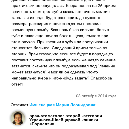
практически не ощущалась. Вчера пошла на 2й прием-
врач опять осмотрел зуб и сказал,что очень мелкие
каналы и их надо будет расширить до нужного
размера-расширил и почистил,затем поставил
временную пломбу. Всю ночь была сильная боль в
зубе и плюс еще начала болеть щека,немного при
этом опухла. При касании к зубу или постукивании
становится больнее. Следующий прием только во
вторник. Врач сказал,что если все будет в порядке,то
поставит постоянную пломбу,а если же нет,то лечение
затянется..скажите,что он подразумевал под "лечение
может затянуться" и мог ли он сделать что-то
неправильно вчера и что-нибудь задеть? Спасибо за
ответ!
08 октября 2014 года
Отвечает
Имшенецкая Мария Леонидовна
:
врач-стоматолог второй категории
Украинско-Швейцарской клиники
«Порцелян»