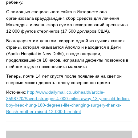
ребенку.
С помощью специального сайта в Интернете она
организовала краудфандинг, сбор средств для лечения
Махендры, и очень скоро сумма пожертвований превысила
12 000 фунтов стерлингов (17 500 долларов США).
Благодаря этим деньгам, хирурги одной из лучших клиник
страны, которая называется Аполло и находится в Дели
(Apollo Hospital in New Delhi), в ходе операции,
продолжавшейся 10 часов, исправили дефекты позвонков в
шейном отделе позвоночника мальчика.
Теперь, почти 14 лет спустя после появления на свет он
впервые может держать голову совершенно прямо.
Источник:
http://www.dailymail.co.uk/health/article-
3598720/Saved-stranger-4-000-miles-away-13-year-old-Indian-
boy-head-hung-180-degrees-life-changing-surgery-thanks-
British-mother-raised-12-000-him.html