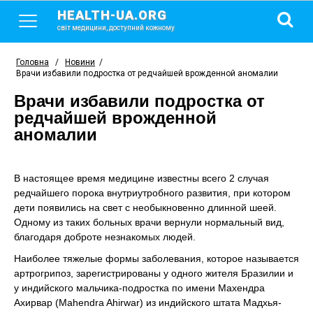
HEALTH-UA.ORG
світ медицини, доступний кожному
Головна
/
Новини
/
Врачи избавили подростка от редчайшей врожденной аномалии
Врачи избавили подростка от
редчайшей врожденной
аномалии
В настоящее время медицине известны всего 2 случая
редчайшего порока внутриутробного развития, при котором
дети появились на свет с необыкновенно длинной шеей.
Одному из таких больных врачи вернули нормальный вид,
благодаря доброте незнакомых людей.
Наиболее тяжелые формы заболевания, которое называется
артрогрипоз, зарегистрированы у одного жителя Бразилии и
у индийского мальчика-подростка по имени Махендра
Ахирвар (Mahendra Ahirwar) из индийского штата Мадхья-