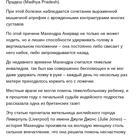
Прадеш (Madhya Pradesh).
При этой болезни наблюдается сочетание выраженной
мышечной атрофии с врожденными контрактурами многих
суставов.
По этой причине Махендра Ахирвар не только не может
ходить, но и лишен способности удерживать голову в
вертикальном положении – она постоянно либо свисает у
него набок, либо запрокидывается назад.
До недавнего времени Махендра считался тяжелым
инвалидом, так был как совершенно беспомощен и не мог
даже удержать ложку в руке – каждый день по нескольку раз
матери приходилось кормить его с ложечки.
Местные врачи не могли помочь тяжелобольному ребенку, и
в прошлом году о печальной судьбе индийского подростка
рассказала одна из британских газет.
Эту статью прочитала жительница английского города
Ливерпуль (Liverpool) по имени Джули Джонс (Julie Jones) –
история Махендры произвела на молодую женщину столь
сильное впечатление, что она решила помочь несчастному