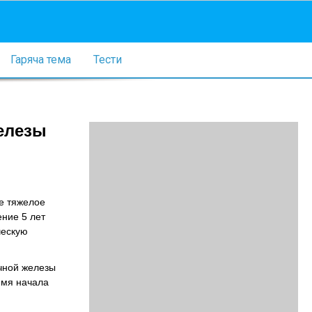
Гаряча тема
Тести
елезы
е тяжелое
ение 5 лет
ческую
чной железы
емя начала