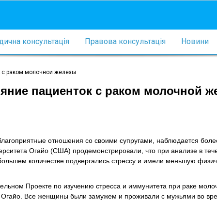
ична консультація
Правова консультація
Новини
 с раком молочной железы
яние пациенток с раком молочной ж
лагоприятные отношения со своими супругами, наблюдается боле
ерситета Огайо (США) продемонстрировали, что при анализе в теч
большем количестве подвергались стрессу и имели меньшую физи
ельном Проекте по изучению стресса и иммунитета при раке моло
ете Огайо. Все женщины были замужем и проживали с мужьями во вр