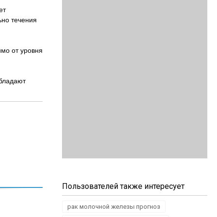
ет
ьно течения
мо от уровня
обладают
Пользователей также интересует
рак молочной железы прогноз