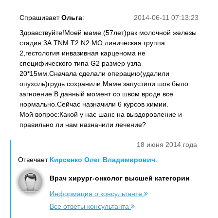
Спрашивает
Ольга
:
2014-06-11 07:13:23
Здравствуйте!Моей маме (57лет)рак молочной железы
стадия 3А TNM T2 N2 MO линическая группа
2,гестология инвазивная карценома не
специфического типа G2 размер узла
20*15мм.Сначала сделали операцию(удалили
опухоль)грудь сохранили.Маме запустили шов было
загноение.В данный момент со швом вроде все
нормально.Сейчас назначили 6 курсов химии.
Мой вопрос:Какой у нас шанс на выздоровление и
правильно ли нам назначили лечение?
18 июня 2014 года
Отвечает
Кирсенко Олег Владимирович
:
Врач хирург-онколог высшей категории
Информация о консультанте
Все ответы консультанта