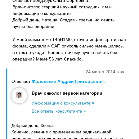
Отвечает Бондарук Ольга Сергеевна:
Врач-онколог, старший научный сотрудник, к.м.н.
информация о консультанте
Добрый день, Наташа. Стадия - третья, но лечить
лучше без операции.
У моей мамы тоже Т4бН1М0, отёчно-инфильтративная
форма, сделали 4 САF, опухоль сильно уменьшилась,
а отёк не уходит. Вопрос: почему лучше лечить без
операции? Маме 56 лет. Спасибо.
24 марта 2014 года
Отвечает
Филоненко Андрей Григорьевич
:
Врач онколог первой категории
Информация о консультанте
Все ответы консультанта
Добрый день, Ксена.
Конечно, лечение с применением радикальнаой
операции – это единственная возможность полностью