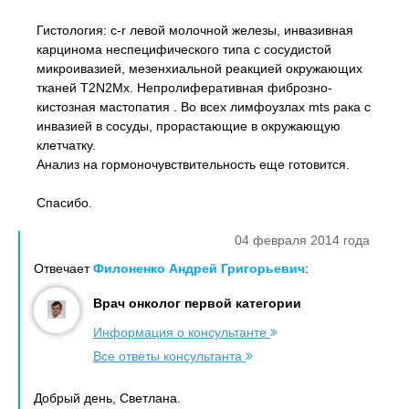
Гистология: c-r левой молочной железы, инвазивная
карцинома неспецифического типа с сосудистой
микроивазией, мезенхиальной реакцией окружающих
тканей T2N2Mх. Непролиферативная фиброзно-
кистозная мастопатия . Во всех лимфоузлах mts рака с
инвазией в сосуды, прорастающие в окружающую
клетчатку.
Анализ на гормоночувствительность еще готовится.
Спасибо.
04 февраля 2014 года
Отвечает
Филоненко Андрей Григорьевич
:
Врач онколог первой категории
Информация о консультанте
Все ответы консультанта
Добрый день, Светлана.