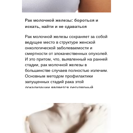
Рак молочной железы: бороться и
искать, найти и не сдаваться
Рак молочной железы сохраняет за собой
ведущее место в структуре женской
онкологической заболеваемости и
смертности от злокачественных опухолей.
И это притом, что, выявленный на ранней
стадии, рак молочной железы в
большинстве случаев полностью излечим.
Основным методом профилактики
запущенных стадий рака этой
локализации является регулярный
(ежегодный) осмотр женщин маммологом
с выполнением УЗИ молочных желез или
маммографии (по показаниям). К
сожалению, самостоятельно к маммологу
женщины обращаются крайне редко –
обычно уже страдая тем или иным
заболеванием молочной железы.