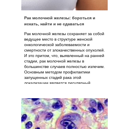
Рак молочной железы: бороться и
искать, найти и не сдаваться
Рак молочной железы сохраняет за собой
ведущее место в структуре женской
онкологической заболеваемости и
смертности от злокачественных опухолей.
И это притом, что, выявленный на ранней
стадии, рак молочной железы в
большинстве случаев полностью излечим.
Основным методом профилактики
запущенных стадий рака этой
локализации является регулярный
(ежегодный) осмотр женщин маммологом
с выполнением УЗИ молочных желез или
маммографии (по показаниям). К
сожалению, самостоятельно к маммологу
женщины обращаются крайне редко –
обычно уже страдая тем или иным
заболеванием молочной железы.