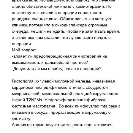
врач сказала, что мы допустили ошибку, что лечение
стоило обязательно! начинать с химиотерапии. Но
поскольку мы начали с операции вероятность
рецидива очень велика. Обратились мы в частную
клинику, потому что в онкодиспансере огромные
очереди. Решили не ждать, чтобы не затягивать время,
а в клинике нам сказали, что лучше всего начать с
операции.
Мой вопрос:
-влияет ли предоперационная химиотерапия на
выживаемость и дальнейший прогноз?
-Допустили ли мы ошибку, начав с операции?
Гистология: c-r левой молочной железы, инвазивная
карцинома неспецифического типа с сосудистой
микроивазией, мезенхиальной реакцией окружающих
тканей T2N2Mх. Непролиферативная фиброзно-
кистозная мастопатия . Во всех лимфоузлах mts рака с
инвазией в сосуды, прорастающие в окружающую
клетчатку.
Анализ на гормоночувствительность еще готовится.