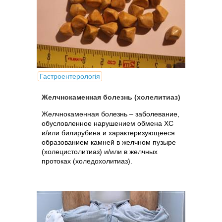
Гастроентерологія
Желчнокаменная болезнь (холелитиаз)
Желчнокаменная болезнь – заболевание,
обусловленное нарушением обмена ХС
и/или билирубина и характеризующееся
образованием камней в желчном пузыре
(холецистолитиаз) и/или в желчных
протоках (холедохолитиаз).