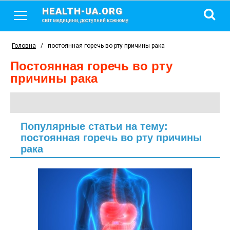
HEALTH-UA.ORG
світ медицини, доступний кожному
Головна
/
постоянная горечь во рту причины рака
постоянная горечь во рту
причины рака
Популярные статьи на тему:
постоянная горечь во рту причины
рака