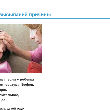
з высыпаний причины
ва: если у ребенка
емпература. Бофен:
щее,
лительное,
щее
ема детей еще