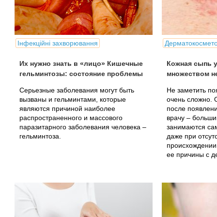
Інфекційні захворювання
Дерматокосмето
Их нужно знать в «лицо» Кишечные
Кожная сыпь у
гельминтозы: состояние проблемы
множеством н
Серьезные заболевания могут быть
Не заметить по
вызваны и гельминтами, которые
очень сложно. 
являются причиной наиболее
после появлен
распространенного и массового
врачу – больш
паразитарного заболевания человека –
занимаются са
гельминтоза.
даже при отсут
происхождении
ее причины с д