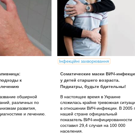
Інфекційні захворювання
апивница:
Соматические маски ВИЧ-инфекц
подходы к
у детей старшего возраста.
 лечению
Педиатры, будьте бдительны!
название обширной
В настоящее время в Украине
аний, различных по
сложилась крайне тревожная ситуац
анизмам развития,
в отношении ВИЧ-инфекции. В 2005 г.
диагностике и лечению.
нашей стране официальный
показатель ВИЧ-инфицированности
составил 29,4 случая на 100 000
населения.