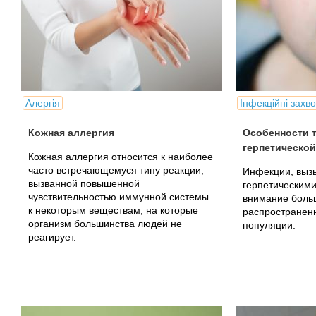
Алергія
Інфекційні зах
Кожная аллергия
Особенности т
герпетической
Кожная аллергия относится к наиболее
часто встречающемуся типу реакции,
Инфекции, выз
вызванной повышенной
герпетическими
чувствительностью иммунной системы
внимание боль
к некоторым веществам, на которые
распространенн
организм большинства людей не
популяции.
реагирует.