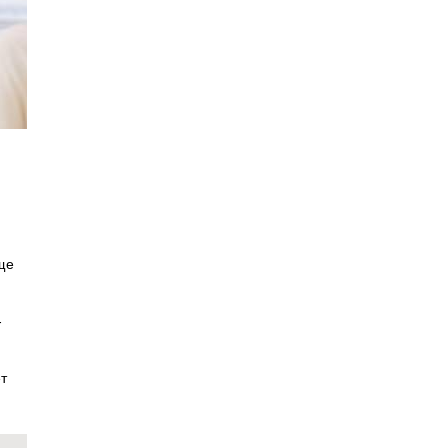
ще
-
т