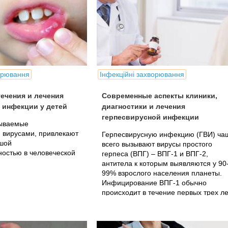
ворювання
Інфекційні захворювання
ечения и лечения
Современные аспекты клиники,
 инфекции у детей
диагностики и лечения
герпесвирусной инфекции
ываемые
 вирусами, привлекают
Герпесвирусную инфекцию (ГВИ) ча
шой
всего вызывают вирусы простого
остью в человеческой
герпеса (ВПГ) – ВПГ-1 и ВПГ-2,
антитела к которым выявляются у 90
99% взрослого населения планеты.
Инфицирование ВПГ-1 обычно
происходит в течение первых трех ле
жизни ребенка, а ВПГ-2 –..