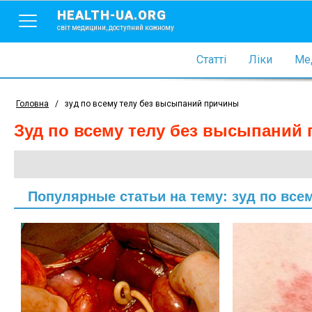
HEALTH-UA.ORG
світ медицини, доступний кожному
Статті
Ліки
Мед
Головна
/
зуд по всему телу без высыпаний причины
зуд по всему телу без высыпаний
Популярные статьи на тему: зуд по вс