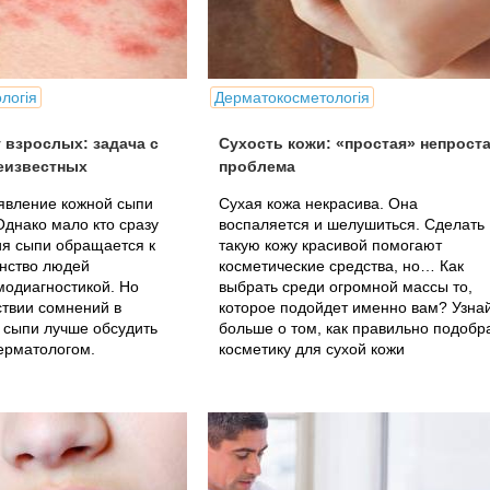
логія
Дерматокосметологія
 взрослых: задача с
Сухость кожи: «простая» непрост
еизвестных
проблема
явление кожной сыпи
Сухая кожа некрасива. Она
Однако мало кто сразу
воспаляется и шелушиться. Сделать
ия сыпи обращается к
такую кожу красивой помогают
инство людей
косметические средства, но… Как
модиагностикой. Но
выбрать среди огромной массы то,
ствии сомнений в
которое подойдет именно вам? Узна
 сыпи лучше обсудить
больше о том, как правильно подобр
ерматологом.
косметику для сухой кожи