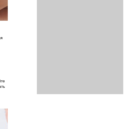
ая
йте
ать