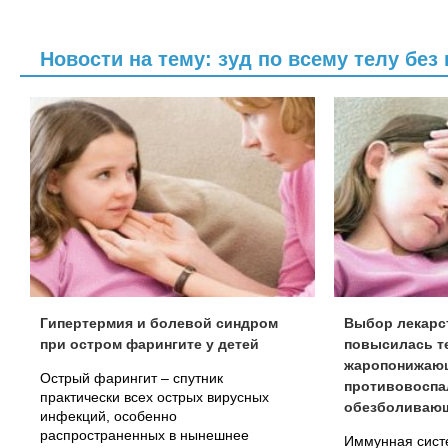
сенсибилизацией к...
Новости на тему: зуд по всему телу бе
Гипертермия и болевой синдром
Выбор лекарст
при остром фарингите у детей
повысилась т
жаропонижаю
Острый фарингит – спутник
противовоспа
практически всех острых вирусных
обезболиваю
инфекций, особенно
распространенных в нынешнее
Иммунная сист