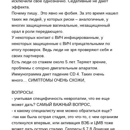
исключили свое однозначно. Седативные не дают
эффекта.
Почему пишу.. Это явно не фобия. За это время нашел
таких же людей, у которых риски – аналогичные, у
многих защищенные вагинальные, незащищенный
орал в роли передающего.
У некоторых контакт с ВИЧ инфицированным, у
некоторых защищенные с ВИЧ отрицательными по
итогу проверок. Ведь люди не зря проверяют себя и
своих партнеров.
Есть люди со стажем около 5 лет. Теряют зрение,
проблемы с опорно двигательным апаратом.
Иммунограмма дает падение СD 4. Таких очень
много… СИМПТОМЫ ОЧЕНЬ СХОЖИ,
ВОПРОСЫ:
- учитывая специфичность невропатии, что ее еще
может дать? САМЫЙ ВАЖНЫЙ ВОПРОС,
- к какому специалисту мне можно обратиться еще?
-так как была острая стадия, это что-то, с чем организм
столкнулся впервые, или активация ВЭБ и ЦМВ тоже
может дать острую стадию. Герпесы 6,7,8 Донецке не