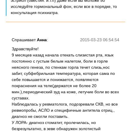
эстриол (овестин. и.т.п) даже если вы моложе 50
исследуйте гормональный фон, если все в порядке, то
консультация психиатра.
Спрашивает
Анна
:
2015-03-23 06:54:54
Здравствуйте!
9 месяцев назад начала отекать слизистая рта, язык
постоянно с густым белым налетом, боли в горле
неясного генеза, по стенкам горла течет слизь,нос
забит, субфебрильная температура, которая сама по
себе повышается и понижается, появляются
покраснения на теле(держатся не более 20
мин.),периодический зуд на коже, летучие боли во всех
суставах.
Наблюдалась у ревматолога, подозревали СКВ, но все
ревмопробы, АСЛО и специфичные антитела отриц.,
диагноз не смогли поставить.
У ЛОРА- диагноз стоматит, пролечилась, но
безрезультатно, в зеве обнаружен золотистый