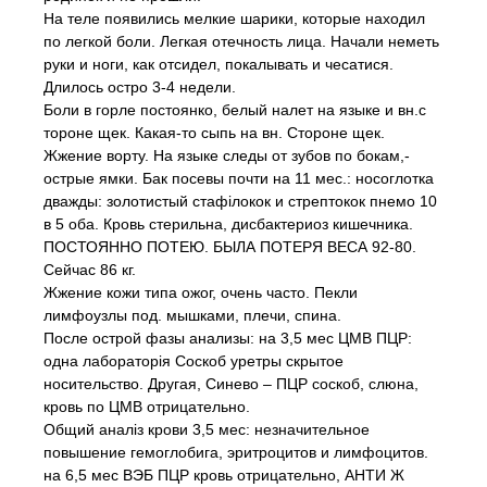
На теле появились мелкие шарики, которые находил
по легкой боли. Легкая отечность лица. Начали неметь
руки и ноги, как отсидел, покалывать и чесатися.
Длилось остро 3-4 недели.
Боли в горле постоянко, белый налет на языке и вн.с
тороне щек. Какая-то сыпь на вн. Стороне щек.
Жжение ворту. На языке следы от зубов по бокам,-
острые ямки. Бак посевы почти на 11 мес.: носоглотка
дважды: золотистый стафілокок и стрептокок пнемо 10
в 5 оба. Кровь стерильна, дисбактериоз кишечника.
ПОСТОЯННО ПОТЕЮ. БЫЛА ПОТЕРЯ ВЕСА 92-80.
Сейчас 86 кг.
Жжение кожи типа ожог, очень часто. Пекли
лимфоузлы под. мышками, плечи, спина.
После острой фазы анализы: на 3,5 мес ЦМВ ПЦР:
одна лабораторія Соскоб уретры скрытое
носительство. Другая, Синево – ПЦР соскоб, слюна,
кровь по ЦМВ отрицательно.
Общий аналіз крови 3,5 мес: незначительное
повышение гемоглобига, эритроцитов и лимфоцитов.
на 6,5 мес ВЭБ ПЦР кровь отрицательно, АНТИ Ж