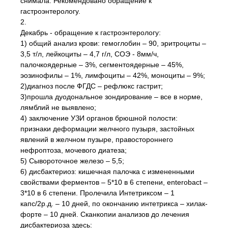
снимала. Рекомендовано обращение к
гастроэнтерологу.
2.
Декабрь - обращение к гастроэнтерологу:
1) общий анализ крови: гемоглобин – 90, эритроциты –
3,5 т/л, лейкоциты – 4,7 г/л, СОЭ - 8мм/ч,
палочкоядерные – 3%, сегментоядерные – 45%,
эозинофилы – 1%, лимфоциты – 42%, моноциты – 9%;
2)диагноз после ФГДС – рефлюкс гастрит;
3)прошла дуодональное зондирование – все в норме,
лямблий не выявлено;
4) заключение УЗИ органов брюшной полости:
признаки деформации желчного пузыря, застойных
явлений в желчном пузыре, правостороннего
нефроптоза, мочевого диатеза;
5) Сывороточное железо – 5,5;
6) дисбактериоз: кишечная палочка с измененными
свойствами ферментов – 5*10 в 6 степени, enterobact –
3*10 в 6 степени. Пролечила Интетриксом – 1
капс/2р.д. – 10 дней, по окончанию интетрикса – хилак-
форте – 10 дней. Сканкопии анализов до лечения
дисбактериоза здесь: