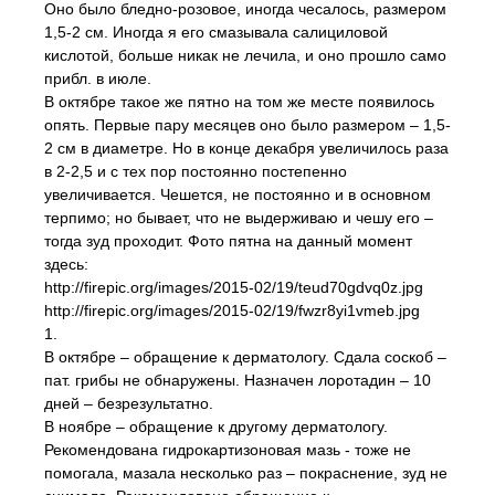
Оно было бледно-розовое, иногда чесалось, размером
1,5-2 см. Иногда я его смазывала салициловой
кислотой, больше никак не лечила, и оно прошло само
прибл. в июле.
В октябре такое же пятно на том же месте появилось
опять. Первые пару месяцев оно было размером – 1,5-
2 см в диаметре. Но в конце декабря увеличилось раза
в 2-2,5 и с тех пор постоянно постепенно
увеличивается. Чешется, не постоянно и в основном
терпимо; но бывает, что не выдерживаю и чешу его –
тогда зуд проходит. Фото пятна на данный момент
здесь:
http://firepic.org/images/2015-02/19/teud70gdvq0z.jpg
http://firepic.org/images/2015-02/19/fwzr8yi1vmeb.jpg
1.
В октябре – обращение к дерматологу. Сдала соскоб –
пат. грибы не обнаружены. Назначен лоротадин – 10
дней – безрезультатно.
В ноябре – обращение к другому дерматологу.
Рекомендована гидрокартизоновая мазь - тоже не
помогала, мазала несколько раз – покраснение, зуд не