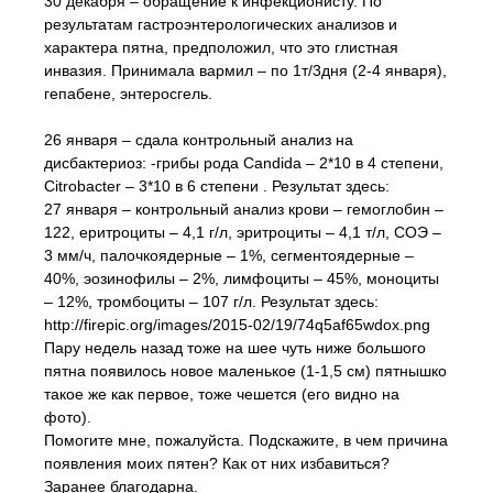
30 декабря – обращение к инфекционисту. По
результатам гастроэнтерологических анализов и
характера пятна, предположил, что это глистная
инвазия. Принимала вармил – по 1т/3дня (2-4 января),
гепабене, энтеросгель.
26 января – сдала контрольный анализ на
дисбактериоз: -грибы рода Candida – 2*10 в 4 степени,
Citrobacter – 3*10 в 6 степени . Результат здесь:
27 января – контрольный анализ крови – гемоглобин –
122, еритроциты – 4,1 г/л, эритроциты – 4,1 т/л, СОЭ –
3 мм/ч, палочкоядерные – 1%, сегментоядерные –
40%, эозинофилы – 2%, лимфоциты – 45%, моноциты
– 12%, тромбоциты – 107 г/л. Результат здесь:
http://firepic.org/images/2015-02/19/74q5af65wdox.png
Пару недель назад тоже на шее чуть ниже большого
пятна появилось новое маленькое (1-1,5 см) пятнышко
такое же как первое, тоже чешется (его видно на
фото).
Помогите мне, пожалуйста. Подскажите, в чем причина
появления моих пятен? Как от них избавиться?
Заранее благодарна.