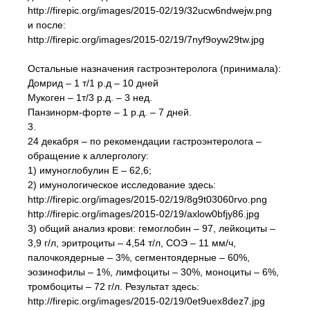
http://firepic.org/images/2015-02/19/32ucw6ndwejw.png
и после:
http://firepic.org/images/2015-02/19/7nyf9oyw29tw.jpg
Остальные назначения гастроэнтеролога (принимала):
Домрид – 1 т/1 р.д – 10 дней
Мукоген – 1т/3 р.д. – 3 нед.
Панзинорм-форте – 1 р.д. – 7 дней.
3.
24 декабря – по рекомендации гастроэнтеролога –
обращение к аллергологу:
1) имуноглобулин Е – 62,6;
2) имунологическое исследование здесь:
http://firepic.org/images/2015-02/19/8g9t03060rvo.png
http://firepic.org/images/2015-02/19/axlow0bfjy86.jpg
3) общий анализ крови: гемоглобин – 97, лейкоциты –
3,9 г/л, эритроциты – 4,54 т/л, СОЭ – 11 мм/ч,
палочкоядерные – 3%, сегментоядерные – 60%,
эозинофилы – 1%, лимфоциты – 30%, моноциты – 6%,
тромбоциты – 72 г/л. Результат здесь:
http://firepic.org/images/2015-02/19/0et9uex8dez7.jpg