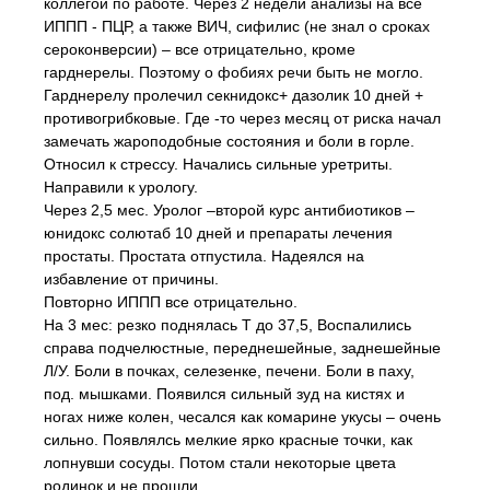
коллегой по работе. Через 2 недели анализы на все
ИППП - ПЦР, а также ВИЧ, сифилис (не знал о сроках
сероконверсии) – все отрицательно, кроме
гарднерелы. Поэтому о фобиях речи быть не могло.
Гарднерелу пролечил секнидокс+ дазолик 10 дней +
противогрибковые. Где -то через месяц от риска начал
замечать жароподобные состояния и боли в горле.
Относил к стрессу. Начались сильные уретриты.
Направили к урологу.
Через 2,5 мес. Уролог –второй курс антибиотиков –
юнидокс солютаб 10 дней и препараты лечения
простаты. Простата отпустила. Надеялся на
избавление от причины.
Повторно ИППП все отрицательно.
На 3 мес: резко поднялась Т до 37,5, Воспалились
справа подчелюстные, переднешейные, заднешейные
Л/У. Боли в почках, селезенке, печени. Боли в паху,
под. мышками. Появился сильный зуд на кистях и
ногах ниже колен, чесался как комарине укусы – очень
сильно. Появлялсь мелкие ярко красные точки, как
лопнувши сосуды. Потом стали некоторые цвета
родинок и не прошли.