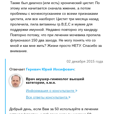
Также был диагноз (или есть) хронический цистит. По
этому или начитается сначала жжение, а потом
проблемы с мочеиспусканием со всеми признаками
цистита, или все наоборот. Цистит три месяца назад
пролечила, пила витамины гр.В,Е,С и мумие для
поддержки имунной. Недавно повторно эту кандиду.
Повторно потому, что при лечении мочевика пропила
флуконазол 150 два захода. Не могу понять что со
мной и как мне жить? Жизни просто НЕТУ. Спасибо за
внимание.
02 декабря 2015 года
Отвечает
Геревич Юрий Иосифович
:
Врач акушер-гинеколог высшей
категории, к.м.н.
Информация о консультанте
Все ответы консультанта
Добрый день, если Вам за 50 используйте в лечении