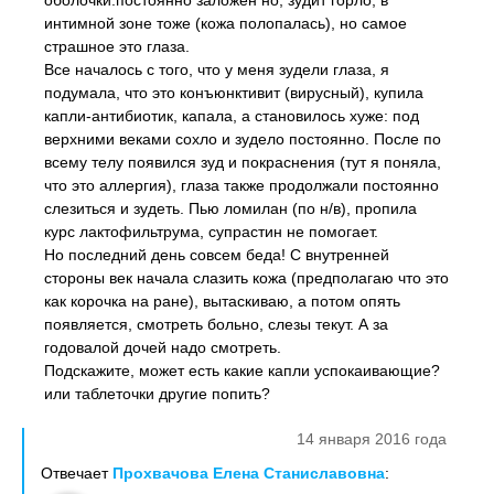
оболочки:постоянно заложен но, зудит горло, в
интимной зоне тоже (кожа полопалась), но самое
страшное это глаза.
Все началось с того, что у меня зудели глаза, я
подумала, что это конъюнктивит (вирусный), купила
капли-антибиотик, капала, а становилось хуже: под
верхними веками сохло и зудело постоянно. После по
всему телу появился зуд и покраснения (тут я поняла,
что это аллергия), глаза также продолжали постоянно
слезиться и зудеть. Пью ломилан (по н/в), пропила
курс лактофильтрума, супрастин не помогает.
Но последний день совсем беда! С внутренней
стороны век начала слазить кожа (предполагаю что это
как корочка на ране), вытаскиваю, а потом опять
появляется, смотреть больно, слезы текут. А за
годовалой дочей надо смотреть.
Подскажите, может есть какие капли успокаивающие?
или таблеточки другие попить?
14 января 2016 года
Отвечает
Прохвачова Елена Станиславовна
: