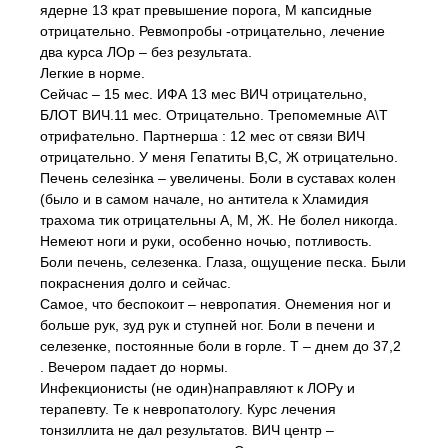
ядерне 13 крат превышение порога, М капсидные
отрицательно. Ревмопробы -отрицательно, лечение
два курса ЛОр – без результата.
Легкие в норме.
Сейчас – 15 мес. ИФА 13 мес ВИЧ отрицательно,
БЛОТ ВИЧ.11 мес. Отрицательно. Трепомемные А\Т
отрифательно. Партнерша : 12 мес от связи ВИЧ
отрицательно. У меня Гепатиты В,С, Ж отрицательно.
Печень селезінка – увеличены. Боли в суставах колен
(было и в самом начале, но антитела к Хламидия
трахома тик отрицательны А, М, Ж. Не болел никогда.
Немеют ноги и руки, особенно ночью, потливость.
Боли печень, селезенка. Глаза, ощущение песка. Были
покраснения долго и сейчас.
Самое, что беспокоит – невропатия. Онемения ног и
больше рук, зуд рук и ступней ног. Боли в печени и
селезенке, постоянные боли в горле. Т – днем до 37,2
. Вечером падает до нормы.
Инфекционисты (не один)направляют к ЛОРу и
терапевту. Те к невропатологу. Курс лечения
тонзиллита не дал результатов. ВИЧ центр –