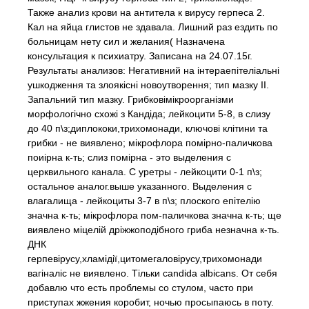
Также анализ крови на антитела к вирусу герпеса 2.
Кал на яйца глистов не здавала. Лишний раз ездить по
больницам нету сил и желания( Назначена
консультация к психиатру. Записана на 24.07.15г.
Результаты анализов: Негативний на інтераепітеліальні
ушкодження та злоякісні новоутворення; тип мазку II.
Запальний тип мазку. Грибковімікроорганізми
морфологічно схожі з Кандіда; лейкоцити 5-8, в слизу
до 40 п\з;диплококи,трихомонади, ключові клітини та
грибки - не виявлено; мікрофлора помірно-паличкова
поиірна к-ть; слиз помірна - это выделения с
церквильного канала. С уретры - лейкоцити 0-1 п\з;
остальное аналог.выше указанного. Выделения с
влагалища - лейкоциты 3-7 в п\з; плоского епітелію
значна к-ть; мікрофлора пом-паличкова значна к-ть; ще
виявлено міцелій дріжжоподібного гриба незначна к-ть.
ДНК
герпевірусу,хламідії,цитомегаловірусу,трихомонади
вагіналіс не виявлено. Тільки candida albicans. От себя
добавлю что есть проблемы со стулом, часто при
приступах жжения коробит, ночью просыпаюсь в поту.