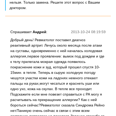
нельзя. Только замена. Решите этот вопрос с Вашим
доктором.
Спрашивает
Андрей
:
2013-10-24 08:19:59
Добрый день! Ревматолог поставил диагноз
реактивный артрит. Лечусь около месяца после атаки
на суставы, одновременно с ней началась холодовая
аллергия,первое проявление: вымок под дождем и где
к телу прилегала мокрая одежда появилось
покраснение кожи и зуд, который прошел спустя 10-
15мин. в тепле. Теперь в сырую холодную погоду
чешутся участки кожи на ладонях немного отекают
пальцы на руках,могут чесаться и краснеть уши или
одно ухо, кожа на скулах. В тепле все проходит.
Подскажите если мне повезет справиться с РА могу я
расчитывать на прекращение аллергии? Как с ней
бороться сейчас?Ревматолог сказала Синдрома Рейно
нет.Паникую очень сейчас в связи с этим всем