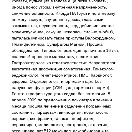
кровати, пульсация в голове ещё лёжа в кровати,
иногда понос утром, внутренняя напряженность,
снижение активности. Иногда ПА (руки и ноги мерзнут,
не могу заснуть, внутренняя дрожь, глаза сами
закрываются, неуверенность, сердцебиение, частое
мочеиспускание, лежу не шевелясь, сильно знобит),
пыталась купировать такие приступы Валокордином,
Платифиллином, Сульфатом Магния. Прошла
обследование. Гинеколог: резекция пр.яичник в 16 лет,
спаечный процесс в малом тазу, эндометриоз.
Гастроэнтеролог: хр.гепатохолецестит. Невропатолог:
вегетативная дисфункция соматогенная. Гинеколог-
эндокринолог: генет.эндометриоз, ПМС. Кардиолог:
здорова. Эндокринолог: гиперплазия щ.ж. без
нарушения функции (УЗИ щ.ж., гормоны в норме)
Рентген-графия турецкого седла: без патологии. В
апреле 2009 по предложению психиатра в течении
месяца прошла лечение в отделении пограничных
состоянии : пирацетам, винпоцетин, ново-пассит,
веросин, клофранил, танакан, перфиктил,
верошпирон, мелипрамин, ноотропил, актовегин,
эссенциале, вит.В12,мексидол, аскорбиновая к-та,