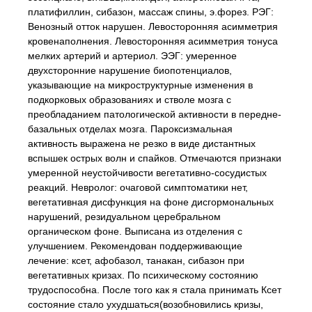
платифиллин, сибазон, массаж спины, э.форез. РЭГ:
Венозный отток нарушен. Левосторонняя асимметрия
кровенаполнения. Левосторонняя асимметрия тонуса
мелких артерий и артериол. ЭЭГ: умеренное
двухсторонние нарушение биопотенциалов,
указывающие на микроструктурные изменения в
подкорковых образованиях и стволе мозга с
преобладанием патологической активности в передне-
базальных отделах мозга. Пароксизмальная
активность выражена не резко в виде дистантных
вспышек острых волн и спайков. Отмечаются признаки
умеренной неустойчивости вегетативно-сосудистых
реакций. Невролог: очаговой симптоматики нет,
вегетативная дисфункция на фоне дисгормональных
нарушений, резидуальном церебральном
органическом фоне. Выписана из отделения с
улучшением. Рекомендован поддерживающие
лечение: ксет, афобазол, танакан, сибазон при
вегетативных кризах. По психическому состоянию
трудоспособна. После того как я стала принимать Ксет
состояние стало ухудшаться(возобновились кризы,