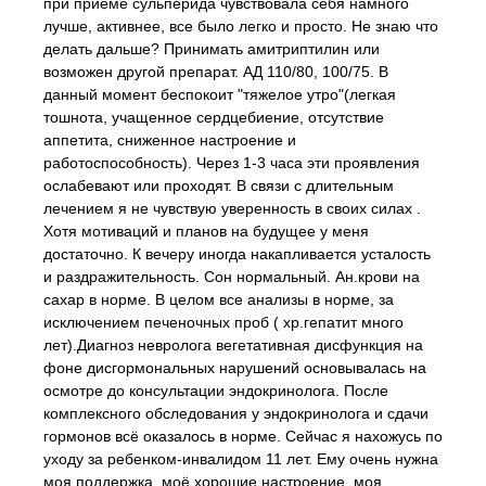
при приеме сульперида чувствовала себя намного
лучше, активнее, все было легко и просто. Не знаю что
делать дальше? Принимать амитриптилин или
возможен другой препарат. АД 110/80, 100/75. В
данный момент беспокоит "тяжелое утро"(легкая
тошнота, учащенное сердцебиение, отсутствие
аппетита, сниженное настроение и
работоспособность). Через 1-3 часа эти проявления
ослабевают или проходят. В связи с длительным
лечением я не чувствую уверенность в своих силах .
Хотя мотиваций и планов на будущее у меня
достаточно. К вечеру иногда накапливается усталость
и раздражительность. Сон нормальный. Ан.крови на
сахар в норме. В целом все анализы в норме, за
исключением печеночных проб ( хр.гепатит много
лет).Диагноз невролога вегетативная дисфункция на
фоне дисгормональных нарушений основывалась на
осмотре до консультации эндокринолога. После
комплексного обследования у эндокринолога и сдачи
гормонов всё оказалось в норме. Сейчас я нахожусь по
уходу за ребенком-инвалидом 11 лет. Ему очень нужна
моя поддержка, моё хорошие настроение, моя