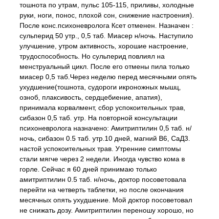
тошнота по утрам, пульс 105-115, приливы, холодные
руки, ноги, понос, плохой сон, снижение настроения).
После конс.психоневролога Ксет отменен. Назначен :
сульперид 50 утр., 0,5 таб. Миасер н/ночь. Наступило
улучшение, утром активность, хорошие настроение,
трудоспособность. Но сульперид повлиял на
менструальный цикл. После его отмены пила только
миасер 0,5 таб.Через неделю перед месячными опять
ухудшение(тошнота, судороги икроножных мышц,
озноб, плаксивость, сердцебиение, апатия),
принимала корвалмент, сбор успокоительных трав,
сибазон 0,5 таб. утр. На повторной консультации
психоневролога назначено: Амитриптилин 0,5 таб. н/
ночь, сибазон 0.5 таб. утр.10 дней, магний В6, СаД3.
настой успокоительных трав. Утренние симптомы
стали мягче через 2 недели. Иногда чувство кома в
горле. Сейчас я 60 дней принимаю только
амитриптилин 0.5 таб. н/ночь, доктор посоветовала
перейти на четверть таблетки, но после окончания
месячных опять ухудшение. Мой доктор посоветовал
не снижать дозу. Амитриптилин переношу хорошо, но