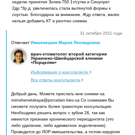
неделю принятия Золев-750 1т/сутки и Синупрет
2др.*3р.д. увеличилась стала вытянутой формы к
соустью. Блогодарна за внимание. Жду ответа, жалко
нельзя добавить КТ и рентген снимки.
31 октября 2011 года
Отвечает
Имшенецкая Мария Леонидовна
:
врач-стоматолог второй категории
Украинско-Швейцарской клиники
«Порцелян»
Информация о консультанте
Все ответы консультанта
Добрый день. Можете прислать мне снимки на
mimshenetskaya@porcelain.kiev.ua Со снимками Вы
сможете получить более грамотную консультацию.
Необходимо решить вопрос с зубом 26, так как
имеются признаки хронического периодонтита (это
либо удаление, либо адекватное эндолечение).
Проводится до ЛОР-вмешательства, а потом-хирургия