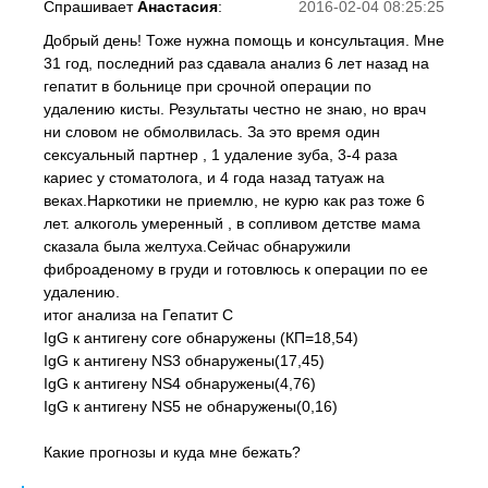
Спрашивает
Анастасия
:
2016-02-04 08:25:25
Добрый день! Тоже нужна помощь и консультация. Мне
31 год, последний раз сдавала анализ 6 лет назад на
гепатит в больнице при срочной операции по
удалению кисты. Результаты честно не знаю, но врач
ни словом не обмолвилась. За это время один
сексуальный партнер , 1 удаление зуба, 3-4 раза
кариес у стоматолога, и 4 года назад татуаж на
веках.Наркотики не приемлю, не курю как раз тоже 6
лет. алкоголь умеренный , в сопливом детстве мама
сказала была желтуха.Сейчас обнаружили
фиброаденому в груди и готовлюсь к операции по ее
удалению.
итог анализа на Гепатит С
IgG к антигену core обнаружены (КП=18,54)
IgG к антигену NS3 обнаружены(17,45)
IgG к антигену NS4 обнаружены(4,76)
IgG к антигену NS5 не обнаружены(0,16)
Какие прогнозы и куда мне бежать?