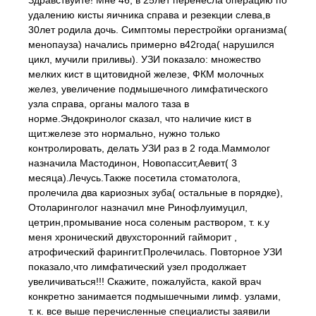
Здравствуйте! Мне 46, в 25лет перенесла операцию по
удалению кисты яичника справа и резекции слева,в
30лет родила дочь. Симптомы перестройки организма(
менопауза) начались примерно в42года( нарушился
цикл, мучили приливы). УЗИ показало: множество
мелких кист в щитовидной железе, ФКМ молочных
желез, увеличение подмышечного лимфатического
узла справа, органы малого таза в
норме.Эндокринолог сказал, что наличие кист в
щит.железе это нормально, нужно только
контролировать, делать УЗИ раз в 2 года.Маммолог
назначила Мастодинон, Новопассит,Аевит( 3
месяца).Лечусь.Также посетила стоматолога,
пролечила два кариозных зуба( остальные в порядке),
Отоларинголог назначил мне Ринофлуимуцил,
цетрин,промывание носа соленым раствором, т. к.у
меня хронический двухсторонний гайморит ,
атрофический фарингит.Пролечилась. Повторное УЗИ
показало,что лимфатический узел продолжает
увеличиваться!!! Скажите, пожалуйста, какой врач
конкретно занимается подмышечными лимф. узлами,
т. к. все выше перечисленные специалисты заявили