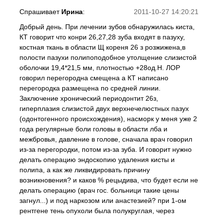
Спрашивает
Ирина
:
2011-10-27 14:20:21
Добрый день. При лечении зубов обнаружилась киста,
КТ говорит что конри 26,27,28 зуба входят в пазуху,
костная ткань в области Щ кореня 26 з розжижена,в
полости пазухи полипоподобное утолщение слизистой
оболочки 19,4*21,5 мм, плотностью +28од.Н. ЛОР
говорил перегородна смещена а КТ написано
перегородка размещена по средней линии.
Заключение хронический периодонтит 26з,
гиперплазия слизистой двух верхнечелюстных пазух
(одонтогенного происхождения), насморк у меня уже 2
года регулярные боли головы в области лба и
межбровья, давление в голове, сначала врач говорил
из-за перегородки, потом из-за зуба. И говорит нужно
делать операцию эндоскопию удаления кисты и
полипа, а как же ликвидировать причину
возникновения? и каков % рецыдива, что будет если не
делать операцию (врач гос. больници такие цены
загнул...) и под наркозом или анастезией? при 1-ом
рентгене тень опухоли была полукруглая, через