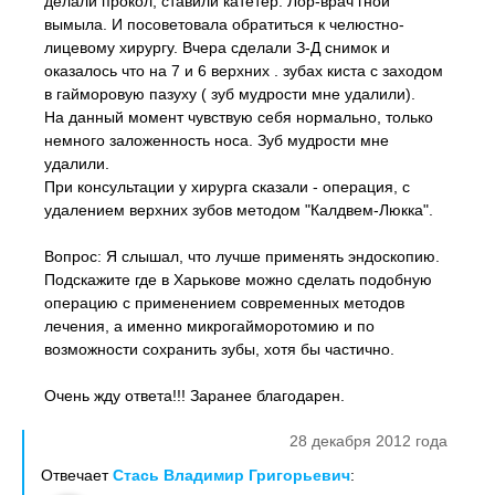
делали прокол, ставили катетер. Лор-врач гной
вымыла. И посоветовала обратиться к челюстно-
лицевому хирургу. Вчера сделали З-Д снимок и
оказалось что на 7 и 6 верхних . зубах киста с заходом
в гайморовую пазуху ( зуб мудрости мне удалили).
На данный момент чувствую себя нормально, только
немного заложенность носа. Зуб мудрости мне
удалили.
При консультации у хирурга сказали - операция, с
удалением верхних зубов методом "Калдвем-Люкка".
Вопрос: Я слышал, что лучше применять эндоскопию.
Подскажите где в Харькове можно сделать подобную
операцию с применением современных методов
лечения, а именно микрогайморотомию и по
возможности сохранить зубы, хотя бы частично.
Очень жду ответа!!! Заранее благодарен.
28 декабря 2012 года
Отвечает
Стась Владимир Григорьевич
: