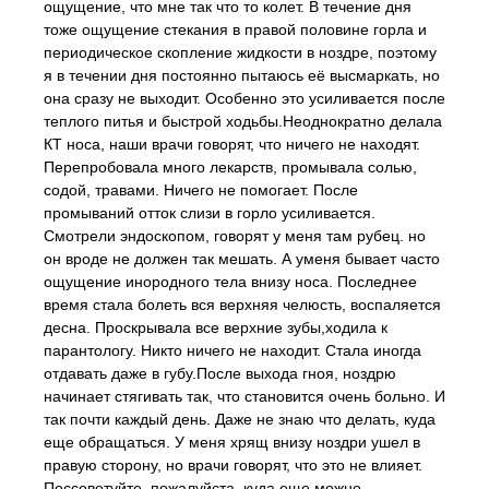
ощущение, что мне так что то колет. В течение дня
тоже ощущение стекания в правой половине горла и
периодическое скопление жидкости в ноздре, поэтому
я в течении дня постоянно пытаюсь её высмаркать, но
она сразу не выходит. Особенно это усиливается после
теплого питья и быстрой ходьбы.Неоднократно делала
КТ носа, наши врачи говорят, что ничего не находят.
Перепробовала много лекарств, промывала солью,
содой, травами. Ничего не помогает. После
промываний отток слизи в горло усиливается.
Смотрели эндоскопом, говорят у меня там рубец. но
он вроде не должен так мешать. А уменя бывает часто
ощущение инородного тела внизу носа. Последнее
время стала болеть вся верхняя челюсть, воспаляется
десна. Проскрывала все верхние зубы,ходила к
парантологу. Никто ничего не находит. Стала иногда
отдавать даже в губу.После выхода гноя, ноздрю
начинает стягивать так, что становится очень больно. И
так почти каждый день. Даже не знаю что делать, куда
еще обращаться. У меня хрящ внизу ноздри ушел в
правую сторону, но врачи говорят, что это не влияет.
Поссоветуйте, пожалуйста, куда еще можно