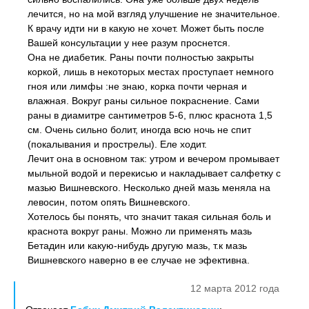
лечится, но на мой взгляд улучшение не значительное.
К врачу идти ни в какую не хочет. Может быть после
Вашей консультации у нее разум проснется.
Она не диабетик. Раны почти полностью закрыты
коркой, лишь в некоторых местах проступает немного
гноя или лимфы :не знаю, корка почти черная и
влажная. Вокруг раны сильное покраснение. Сами
раны в диамитре сантиметров 5-6, плюс краснота 1,5
см. Очень сильно болит, иногда всю ночь не спит
(покалывания и прострелы). Еле ходит.
Лечит она в основном так: утром и вечером промывает
мыльной водой и перекисью и накладывает салфетку с
мазью Вишневского. Несколько дней мазь меняла на
левосин, потом опять Вишневского.
Хотелось бы понять, что значит такая сильная боль и
краснота вокруг раны. Можно ли применять мазь
Бетадин или какую-нибудь другую мазь, т.к мазь
Вишневского наверно в ее случае не эфективна.
12 марта 2012 года