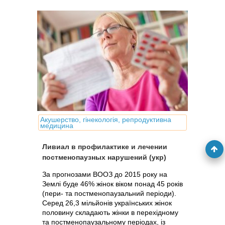
Акушерство, гінекологія, репродуктивна
медицина
Ливиал в профилактике и лечении
постменопаузных нарушений (укр)
За прогнозами ВООЗ до 2015 року на
Землі буде 46% жінок віком понад 45 років
(пери- та постменопаузальний періоди).
Серед 26,3 мільйонів українських жінок
половину складають жінки в перехідному
та постменопаузальному періодах, із