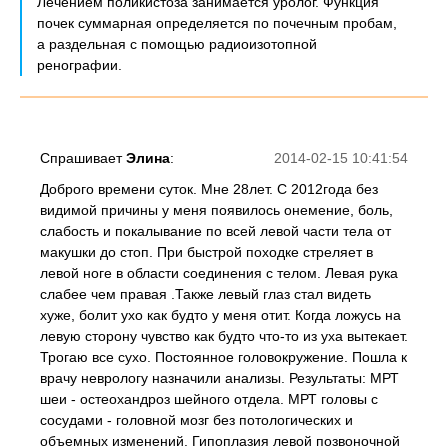
Лечением поликистоза занимается уролог. Функция
почек суммарная определяется по почечным пробам,
а раздельная с помощью радиоизотопной
ренографии.
Спрашивает
Элина
:
2014-02-15 10:41:54
Доброго времени суток. Мне 28лет. С 2012года без
видимой причины у меня появилось онемение, боль,
слабость и покалывание по всей левой части тела от
макушки до стоп. При быстрой походке стреляет в
левой ноге в области соединения с телом. Левая рука
слабее чем правая .Также левый глаз стал видеть
хуже, болит ухо как будто у меня отит. Когда ложусь на
левую сторону чувство как будто что-то из уха вытекает.
Трогаю все сухо. Постоянное головокружение. Пошла к
врачу неврологу назначили анализы. Результаты: МРТ
шеи - остеохандроз шейного отдела. МРТ головы с
сосудами - головной мозг без потологических и
объемных изменений. Гипоплазия левой позвоночной