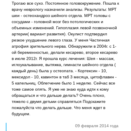
Трогаю все сухо. Постоянное головокружение. Пошла к
врачу неврологу назначили анализы. Результаты: МРТ
шеи - остеохандроз шейного отдела. МРТ головы с
сосудами - головной мозг без потологических и
объемных изменений. Гипоплазия левой позвоночной
артерии( вариант развития). Окулист подтвердил
резкое ухудшение левого глаза. У меня Частичная
атрофия зрительного нерва. Обнаружили в 2004г. с 1-
ой беременностью, делали кесарево, второе кесарево
в июле 2012г. Я прошла курс лечения: Шея - массаж,
иглоукалывание, вытяжка, гимнасти шейного отдела (
каждый день) была у остеопата. - Кортексин - 10,
мексидол - 10, кавинтон в таб 3 месяца, цитофлавин -
5 капельниц. Облегчение было 1 неделю. Сейчас все
тоже самое опять. Я уже не знаю куда идти к кому
обращаться и что дальше делать? Очень плохо,
тяжело с двумя детьми справляться Подскажите
пожалуйста что делать дальше. Что меня ждет в
будущем.
09 февраля 2014 года