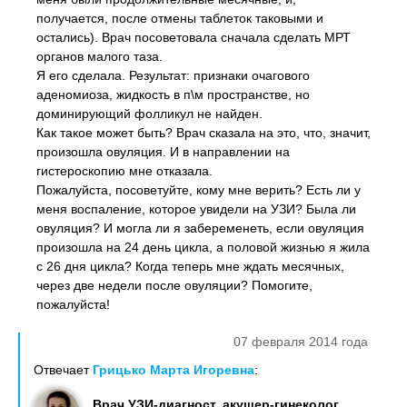
получается, после отмены таблеток таковыми и
остались). Врач посоветовала сначала сделать МРТ
органов малого таза.
Я его сделала. Результат: признаки очагового
аденомиоза, жидкость в п\м пространстве, но
доминирующий фолликул не найден.
Как такое может быть? Врач сказала на это, что, значит,
произошла овуляция. И в направлении на
гистероскопию мне отказала.
Пожалуйста, посоветуйте, кому мне верить? Есть ли у
меня воспаление, которое увидели на УЗИ? Была ли
овуляция? И могла ли я забеременеть, если овуляция
произошла на 24 день цикла, а половой жизнью я жила
с 26 дня цикла? Когда теперь мне ждать месячных,
через две недели после овуляции? Помогите,
пожалуйста!
07 февраля 2014 года
Отвечает
Грицько Марта Игоревна
:
Врач УЗИ-диагност, акушер-гинеколог