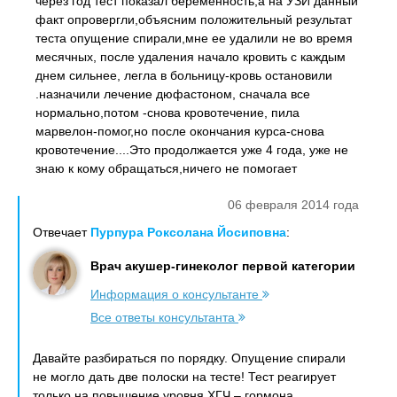
через год тест показал беременность,а на УЗИ данный
факт опровергли,объясним положительный результат
теста опущение спирали,мне ее удалили не во время
месячных, после удаления начало кровить с каждым
днем сильнее, легла в больницу-кровь остановили
.назначили лечение дюфастоном, сначала все
нормально,потом -снова кровотечение, пила
марвелон-помог,но после окончания курса-снова
кровотечение....Это продолжается уже 4 года, уже не
знаю к кому обращаться,ничего не помогает
06 февраля 2014 года
Отвечает
Пурпура Роксолана Йосиповна
:
Врач акушер-гинеколог первой категории
Информация о консультанте
Все ответы консультанта
Давайте разбираться по порядку. Опущение спирали
не могло дать две полоски на тесте! Тест реагирует
только на повышение уровня ХГЧ – гормона