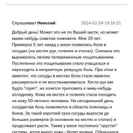
Спрашивает
Николай
:
2014-02-24 19:16:21
Добрый день! Может это не по Вашей части, но может
каким-нибудь советом поможете. Мне 29 лет.
Примерно 5 лет назад у меня появились боли в
сосудах (на кистях рук, голенях и стопах). Сначала это
выражалось легким попеременным пощипыванием.
Постепенно это пощипывание стало учащаться и
переходить в неприятную режущую боль. При этом я
заметил, что сосуды в местах боли стали заметно
расширяться и не восстанавливаться. Кисти рук как
будто "горят", их хочется приложить к чему-нибудь
холодному. Кожа на кистях и голенях стала походить
на кожу 50-летнего человека. На сегодняшний день
сосудистая боль появляется в области поясницы и
боков. За такой короткий срок сосуды выросли до
больших размеров (в основном на кистях и стопах) и
продолжают расти. Также у меня постоянно "хрустят"
суставы, когда много хожу - болят колени. Обращался