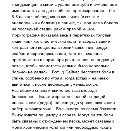
клиндамицин, в связи с удалением зуба и вживлением
имплантанта для дальнейшего протезирования... Лет
5-6 назад я обследовала кишечник (в связи с
аналогичными болями) в панике, т.к. моя мама болела
на последней стадии раком прямой кишки.
Ирригография показала весь в перетяжках толстый
кишечник - хр. спастический колит и забрасывание
контрастного вещества в тонкий кишечник -вроде
слабости ирриацеркального, кажется, клапана...
прямая кишка в норме при ректоскопии, но подвинуть
петлю, чтобы посмотреть дальше было нереально
больно- не далась... Вот...:( Сейчас беспокоят боли в
спине, особенно по утрам, когда встаю и начинаю
двигаться... после дефекации уменьшаются.
Разгибание спины и движение таза кпереди
болезненно... Болит и крестец с одной ягодицей,
иногда копчик(редко), поясница до уровня окончания
ребер включительно... Боль внутри во время близости.
Внизу живота по центру и справа. Могут ли эти боли
быть связаны с отхождением песка, может связаны с
моим хроническим колитом или необходимо искать