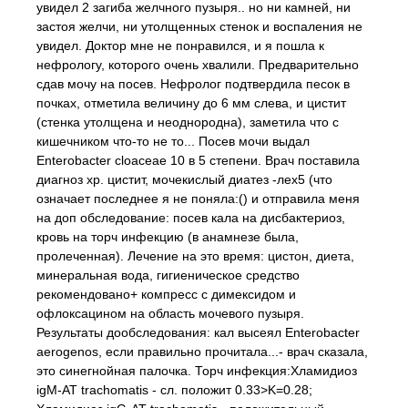
увидел 2 загиба желчного пузыря.. но ни камней, ни
застоя желчи, ни утолщенных стенок и воспаления не
увидел. Доктор мне не понравился, и я пошла к
нефрологу, которого очень хвалили. Предварительно
сдав мочу на посев. Нефролог подтвердила песок в
почках, отметила величину до 6 мм слева, и цистит
(стенка утолщена и неоднородна), заметила что с
кишечником что-то не то... Посев мочи выдал
Enterobacter cloaceae 10 в 5 степени. Врач поставила
диагноз хр. цистит, мочекислый диатез -лех5 (что
означает последнее я не поняла:() и отправила меня
на доп обследование: посев кала на дисбактериоз,
кровь на торч инфекцию (в анамнезе была,
пролеченная). Лечение на это время: цистон, диета,
минеральная вода, гигиеническое средство
рекомендовано+ компресс с димексидом и
офлоксацином на область мочевого пузыря.
Результаты дообследования: кал высеял Enterobacter
aerogenos, если правильно прочитала...- врач сказала,
это синегнойная палочка. Торч инфекция:Хламидиоз
igM-AT trachomatis - сл. положит 0.33>K=0.28;