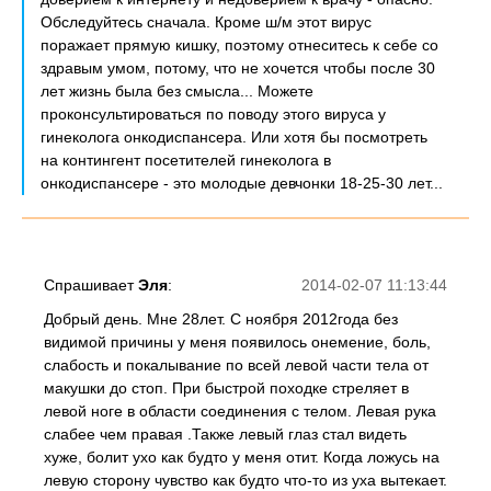
Обследуйтесь сначала. Кроме ш/м этот вирус
поражает прямую кишку, поэтому отнеситесь к себе со
здравым умом, потому, что не хочется чтобы после 30
лет жизнь была без смысла... Можете
проконсультироваться по поводу этого вируса у
гинеколога онкодиспансера. Или хотя бы посмотреть
на контингент посетителей гинеколога в
онкодиспансере - это молодые девчонки 18-25-30 лет...
Спрашивает
Эля
:
2014-02-07 11:13:44
Добрый день. Мне 28лет. С ноября 2012года без
видимой причины у меня появилось онемение, боль,
слабость и покалывание по всей левой части тела от
макушки до стоп. При быстрой походке стреляет в
левой ноге в области соединения с телом. Левая рука
слабее чем правая .Также левый глаз стал видеть
хуже, болит ухо как будто у меня отит. Когда ложусь на
левую сторону чувство как будто что-то из уха вытекает.