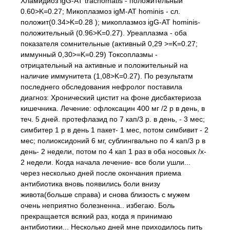
Хламидиоз igG-AT trachomatis - положительный
0.60>K=0.27; Микоплазмоз igM-AT hominis - сл.
положит(0.34>K=0.28 ); микоплазмоз igG-AT hominis-
положительный (0.96>K=0.27). Уреаплазма - оба
показателя сомнительные (активный 0,29 >=K=0.27;
иммунный 0,30>=K=0.29) Токсоплазмы -
отрицательный на активные и положительный на
наличие иммунитета (1,08>K=0.27). По результатм
последнего обследования нефролог поставила
диагноз: Хронический цистит на фоне дисбактериоза
кишечника. Лечение: офлоксацин 400 мг /2 р в день, в
теч. 5 дней. протефлазид по 7 кап/3 р. в день, - 3 мес;
симбитер 1 р в день 1 пакет- 1 мес, потом симбивит - 2
мес; полиоксидоний 6 мг, сублингвально по 4 кап/3 р в
день- 2 недели, потом по 4 кап 1 раз в оба носовых /х-
2 недели. Когда начала лечение- все боли ушли...
через несколько дней после окончания приема
антибиотика вновь появились боли внизу
живота(больше справа) и снова близость с мужем
очень неприятно болезненна.. избегаю. Боль
прекращается всякий раз, когда я принимаю
антибиотики... Несколько дней мне приходилось пить