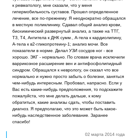
к ревматологу, мне сказали, что у меня
гипермобильность суставов. Прошел определенное
лечение, все по-прежнему. Я неоднократно обращался
в местную поликлинику. Сдавал общий анализ крови,
биохимический развернутый анализ, а также на ТТГ,
Т3, Т4, Антитела к ДНК сумм., А-тела к кардиолипину,
А-тела к в2-гликопротеину-1; анализ мочи. Все
показатели в норме. Делал УЗИ сосудов ног - все
хорошо. ЭКГ - нормально. По словам врача исключили
варрикозное расширение вен и антифосфолипидный
синдром. Обращался к неврологу, он сказал что все
нормально и нужно просто забыть о болезни, заняться
чем-нибудь интересным. Пробовал, напрасно. Если у
Вас есть какие-нибудь предположения, то подскажите
пожалуйста, что мне делать дальше, к кому
обратиться, какие анализы сдать, чтобы поставить
диагноз. Я предполагаю, что это может быть какое-
нибудь наследственное заболевание. Заранее
спасибо!
02 марта 2014 года