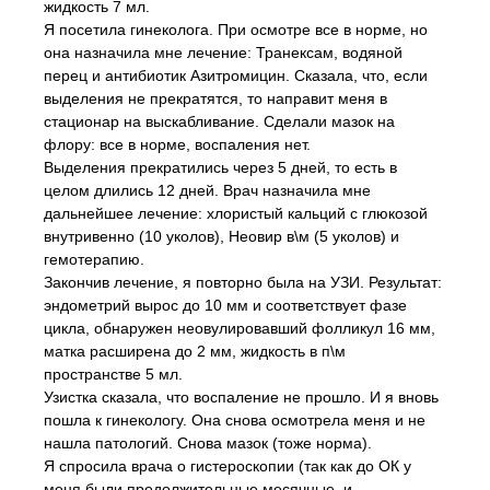
жидкость 7 мл.
Я посетила гинеколога. При осмотре все в норме, но
она назначила мне лечение: Транексам, водяной
перец и антибиотик Азитромицин. Сказала, что, если
выделения не прекратятся, то направит меня в
стационар на выскабливание. Сделали мазок на
флору: все в норме, воспаления нет.
Выделения прекратились через 5 дней, то есть в
целом длились 12 дней. Врач назначила мне
дальнейшее лечение: хлористый кальций с глюкозой
внутривенно (10 уколов), Неовир в\м (5 уколов) и
гемотерапию.
Закончив лечение, я повторно была на УЗИ. Результат:
эндометрий вырос до 10 мм и соответствует фазе
цикла, обнаружен неовулировавший фолликул 16 мм,
матка расширена до 2 мм, жидкость в п\м
пространстве 5 мл.
Узистка сказала, что воспаление не прошло. И я вновь
пошла к гинекологу. Она снова осмотрела меня и не
нашла патологий. Снова мазок (тоже норма).
Я спросила врача о гистероскопии (так как до ОК у
меня были продолжительные месячные, и,