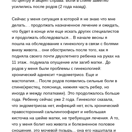
по центру и акцент справа. Боли в спине заметно
усилились после родов (2 года назад).
Сейчас у меня ситуация в которой я не знаю что мне
делать.. . продолжать назначенное лечение и ожидать,
что будет в конце или еще искать других специалистов
и продолжать обследоваться... В начале весны я
пошла на обследование к гинекологу в связи с болями
внизу живота... они обострились после того, как я
подняла своего почти двухлетнего ребенка на руках на
11 этаж.. подумала опущение или загиб матки.. До
родов у меня были проблемы с гинекологией:
хронический аднексит +эндометриоз. Еще и
мастопатия... После родов появились сильные боли в
спине(крестец, поясница, нижняя часть ребер, но
иногда и между лопатками). Это продолжалось больше
года. Ребенку сейчас уже 2 года. Гинеколог сказала,
что эндометриоза нет, инфекций нет, есть хронический
правосторонний сальпингоофарит и небольшая
кисточка на шейке матки, не требующая лечения. А то,
что у меня болит низ живота и болезненное половое
сношение, это мочевой пузырь... она его нащупала и