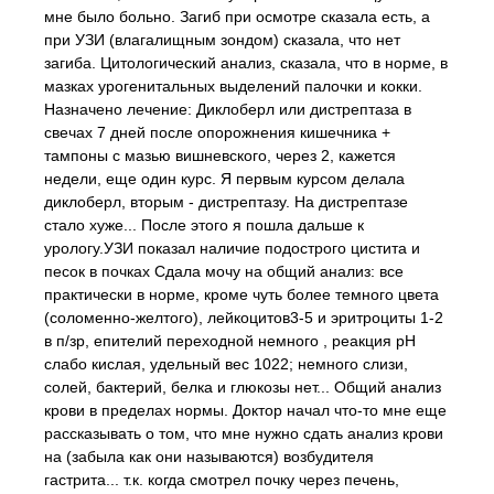
мне было больно. Загиб при осмотре сказала есть, а
при УЗИ (влагалищным зондом) сказала, что нет
загиба. Цитологический анализ, сказала, что в норме, в
мазках урогенитальных выделений палочки и кокки.
Назначено лечение: Диклоберл или дистрептаза в
свечах 7 дней после опорожнения кишечника +
тампоны с мазью вишневского, через 2, кажется
недели, еще один курс. Я первым курсом делала
диклоберл, вторым - дистрептазу. На дистрептазе
стало хуже... После этого я пошла дальше к
урологу.УЗИ показал наличие подострого цистита и
песок в почках Сдала мочу на общий анализ: все
практически в норме, кроме чуть более темного цвета
(соломенно-желтого), лейкоцитов3-5 и эритроциты 1-2
в п/зр, епителий переходной немного , реакция pH
слабо кислая, удельный вес 1022; немного слизи,
солей, бактерий, белка и глюкозы нет... Общий анализ
крови в пределах нормы. Доктор начал что-то мне еще
рассказывать о том, что мне нужно сдать анализ крови
на (забыла как они называются) возбудителя
гастрита... т.к. когда смотрел почку через печень,