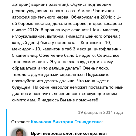
артерии( вариант развития). Окулист подтвердил
резкое ухудшение левого глаза. У меня Частичная
атрофия зрительного нерва. Обнаружили в 2004г. с 1-
ой беременностью, делали кесарево, второе кесарево
в июле 2012г. Я прошла курс лечения: Шея - массаж,
иглоукалывание, вытяжка, гимнасти шейного отдела (
каждый день) была у остеопата. - Кортексин - 10,
мексидол - 10, кавинтон в таб 3 месяца, цитофлавин -
5 капельниц. Облегчение было 1 неделю. Сейчас все
тоже самое опять. Я уже не знаю куда идти к кому
обращаться и что дальше делать? Очень плохо,
тяжело с двумя детьми справляться Подскажите
пожалуйста что делать дальше. Что меня ждет в
будущем. Ни один невролог неможет поставить точный
диагноз и назначить лечение соответсвующее моим
симптомам. Я надеюсь Вы мне поможете!!!
19 февраля 2014 года
Отвечает
Качанова Виктория Геннадиевна
:
Врач невропатолог, психотерапевт