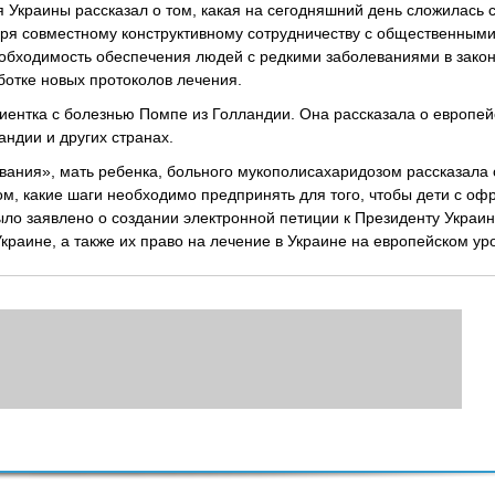
 Украины рассказал о том, какая на сегодняшний день сложилась 
я совместному конструктивному сотрудничеству с общественным
еобходимость обеспечения людей с редкими заболеваниями в зако
ботке новых протоколов лечения.
циентка с болезнью Помпе из Голландии. Она рассказала о европей
андии и других странах.
ания», мать ребенка, больного мукополисахаридозом рассказала о
ом, какие шаги необходимо предпринять для того, чтобы дети с о
ло заявлено о создании электронной петиции к Президенту Украи
краине, а также их право на лечение в Украине на европейском ур