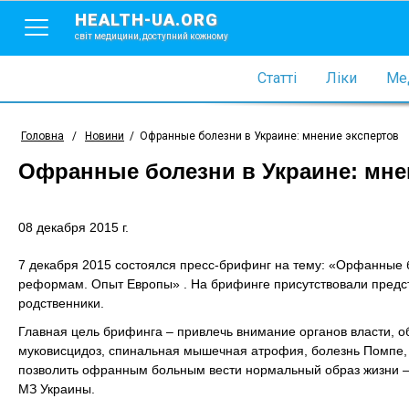
HEALTH-UA.ORG
світ медицини, доступний кожному
Статті
Ліки
Мед
Головна
/
Новини
/
Офранные болезни в Украине: мнение экспертов
Офранные болезни в Украине: мне
08 декабря 2015 г.
7 декабря 2015 состоялся пресс-брифинг на тему: «Орфанные б
реформам. Опыт Европы» . На брифинге присутствовали предст
родственники.
Главная цель брифинга – привлечь внимание органов власти, о
муковисцидоз, спинальная мышечная атрофия, болезнь Помпе, 
позволить офранным больным вести нормальный образ жизни 
МЗ Украины.