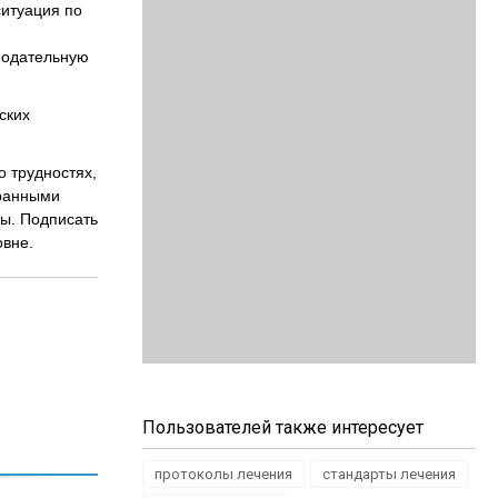
ситуация по
и
нодательную
ских
 трудностях,
франными
ны. Подписать
овне.
Пользователей также интересует
протоколы лечения
стандарты лечения