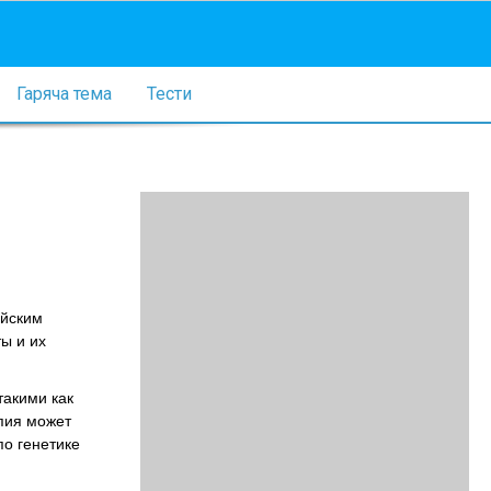
Гаряча тема
Тести
ейским
ы и их
такими как
пия может
по генетике