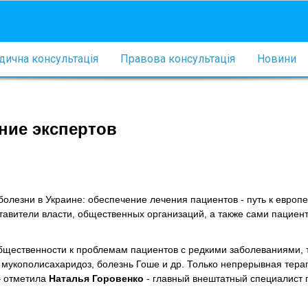
ична консультація
Правова консультація
Новини
ние экспертов
олезни в Украине: обеспечение лечения пациентов - путь к европ
авители власти, общественных организаций, а также сами пациент
бщественности к проблемам пациентов с редкими заболеваниями, 
мукополисахаридоз, болезнь Гоше и др. Только непрерывная тера
– отметила
Наталья Горовенко
- главный внештатный специалист 