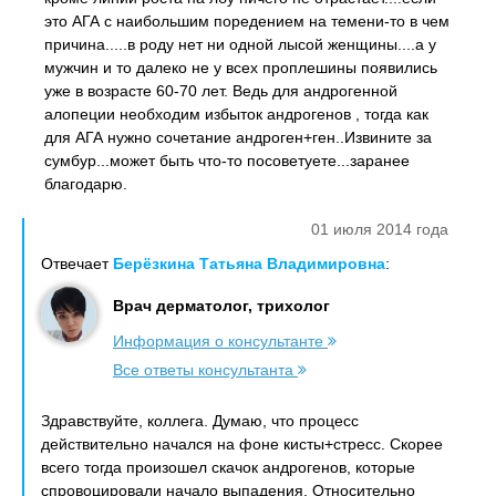
это АГА с наибольшим поредением на темени-то в чем
причина.....в роду нет ни одной лысой женщины....а у
мужчин и то далеко не у всех проплешины появились
уже в возрасте 60-70 лет. Ведь для андрогенной
алопеции необходим избыток андрогенов , тогда как
для АГА нужно сочетание андроген+ген..Извините за
сумбур...может быть что-то посоветуете...заранее
благодарю.
01 июля 2014 года
Отвечает
Берёзкина Татьяна Владимировна
:
Врач дерматолог, трихолог
Информация о консультанте
Все ответы консультанта
Здравствуйте, коллега. Думаю, что процесс
действительно начался на фоне кисты+стресс. Скорее
всего тогда произошел скачок андрогенов, которые
спровоцировали начало выпадения. Относительно