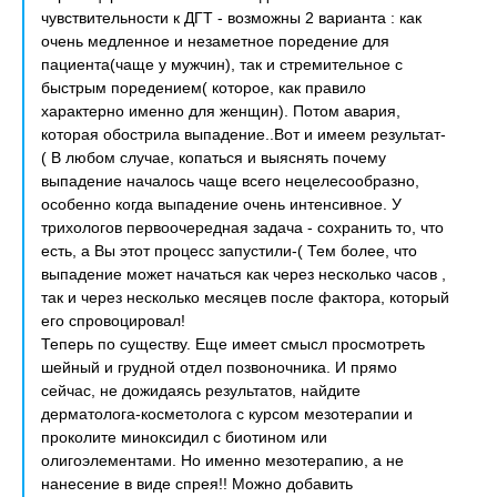
чувствительности к ДГТ - возможны 2 варианта : как
очень медленное и незаметное поредение для
пациента(чаще у мужчин), так и стремительное с
быстрым поредением( которое, как правило
характерно именно для женщин). Потом авария,
которая обострила выпадение..Вот и имеем результат-
( В любом случае, копаться и выяснять почему
выпадение началось чаще всего нецелесообразно,
особенно когда выпадение очень интенсивное. У
трихологов первоочередная задача - сохранить то, что
есть, а Вы этот процесс запустили-( Тем более, что
выпадение может начаться как через несколько часов ,
так и через несколько месяцев после фактора, который
его спровоцировал!
Теперь по существу. Еще имеет смысл просмотреть
шейный и грудной отдел позвоночника. И прямо
сейчас, не дожидаясь результатов, найдите
дерматолога-косметолога с курсом мезотерапии и
проколите миноксидил с биотином или
олигоэлементами. Но именно мезотерапию, а не
нанесение в виде спрея!! Можно добавить