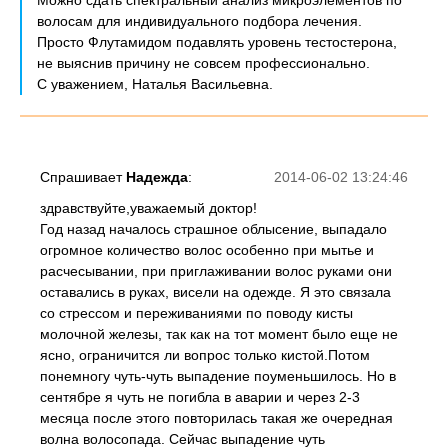
Можно сдать спектральный анализ микроэлементов по
волосам для индивидуального подбора лечения.
Просто Флутамидом подавлять уровень тестостерона,
не выяснив причину не совсем профессионально.
С уважением, Наталья Васильевна.
Спрашивает
Надежда
:
2014-06-02 13:24:46
здравствуйте,уважаемый доктор!
Год назад началось страшное облысение, выпадало
огромное количество волос особенно при мытье и
расчесывании, при приглаживании волос руками они
оставались в руках, висели на одежде. Я это связала
со стрессом и переживаниями по поводу кисты
молочной железы, так как на тот момент было еще не
ясно, ограничится ли вопрос только кистой.Потом
понемногу чуть-чуть выпадение поуменьшилось. Но в
сентябре я чуть не погибла в аварии и через 2-3
месяца после этого повторилась такая же очередная
волна волосопада. Сейчас выпадение чуть