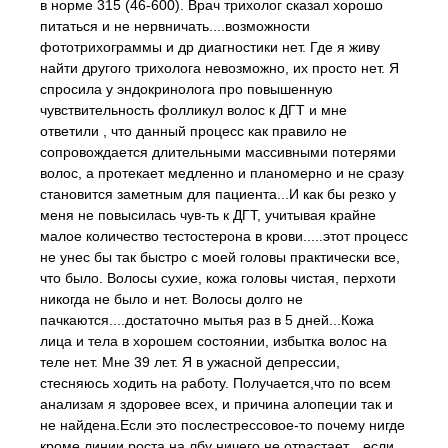
в норме 315 (46-600). Врач трихолог сказал хорошо
питаться и не нервничать....возможности
фототрихограммы и др диагностики нет. Где я живу
найти другого трихолога невозможно, их просто нет. Я
спросила у эндокринолога про повышенную
чувствительность фолликул волос к ДГТ и мне
ответили , что данный процесс как правило не
сопровождается длительными массивными потерями
волос, а протекает медленно и планомерно и не сразу
становится заметным для пациента...И как бы резко у
меня не повысилась чув-ть к ДГТ, учитывая крайне
малое количество тестостерона в крови.....этот процесс
не унес бы так быстро с моей головы практически все,
что было. Волосы сухие, кожа головы чистая, перхоти
никогда не было и нет. Волосы долго не
пачкаются....достаточно мытья раз в 5 дней...Кожа
лица и тела в хорошем состоянии, избытка волос на
теле нет. Мне 39 лет. Я в ужасной депрессии,
стесняюсь ходить на работу. Получается,что по всем
анализам я здоровее всех, и причина алопеции так и
не найдена.Если это послестрессовое-то почему нигде
кроме линии роста на лбу ничего не отрастает....если