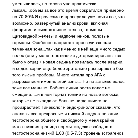
уменьшилось, но голова уже практически
лысая....объем за все это время сократился примерно
на 70-80%.Я врач сама и проверила уже почти все, что
возможно. развернутый анализ крови, включая
ферритин и сывороточное железо, гормоны
щитовидной железы и надпочечников, половые
гормоны. Особенно напрягает просвечивающая
теменная зона...так как именно в ней еще много седых
волос (они у меня генетически детерминированы-так
было у отца) + новая седина появилась после аварии,
и седые корни еще более зрительно расширяют и без
того лысые проборы. Много читала про АГА с
разрежением именно этой зоны....Но на затылке волос
тоже все меньше. Лобная линия роста волос не
смещена.....и в ней торчат тонкие но новые волоски,
которые не выпадают. Больше нигде ничего не
произрастает. Гинеколог и эндокринолог сказали, что
анализы все прекрасные и никакой андрогенизации.
тестостерона общего и свободного у меня крайне
мало-нижняя граница нормы. индекс свободного
тестостерона низкий 1.03 (0.5-7.3) Уровень эстрагенов