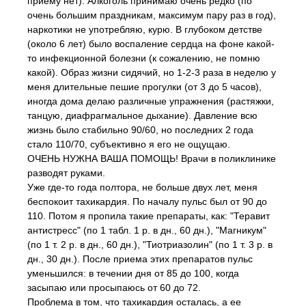
приему нет). Алкоголь принимаю очень редко (по
очень большим праздникам, максимум пару раз в год),
наркотики не употребляю, курю. В глубоком детстве
(около 6 лет) было воспаление сердца на фоне какой-
то инфекционной болезни (к сожалению, не помню
какой). Образ жизни сидячий, но 1-2-3 раза в неделю у
меня длительные пешие прогулки (от 3 до 5 часов),
иногда дома делаю различные упражнения (растяжки,
танцую, диафрагмальное дыхание). Давление всю
жизнь было стабильно 90/60, но последних 2 года
стало 110/70, субъективно я его не ощущаю.
ОЧЕНЬ НУЖНА ВАША ПОМОЩЬ! Врачи в поликлинике
разводят руками.
Уже где-то года полтора, не больше двух лет, меня
беспокоит тахикардия. По началу пульс был от 90 до
110. Потом я пропила такие препараты, как: "Теравит
антистресс" (по 1 табл. 1 р. в дн., 60 дн.), "Магникум"
(по 1 т. 2 р. в дн., 60 дн.), "Тиотриазолин" (по 1 т. 3 р. в
дн., 30 дн.). После приема этих препаратов пульс
уменьшился: в течении дня от 85 до 100, когда
засыпаю или просыпаюсь от 60 до 72.
Проблема в том, что тахикардия осталась, а ее