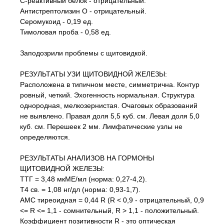
С-реактивный белок - отрицательный.
Антистрептолизин О - отрицательный.
Серомукоид - 0,19 ед.
Тимоловая проба - 0,58 ед.
Заподозрили проблемы с щитовидкой.
РЕЗУЛЬТАТЫ УЗИ ЩИТОВИДНОЙ ЖЕЛЕЗЫ:
Расположена в типичном месте, симметрична. Контур
ровный, четкий. Эхогенность нормальная. Структура
однородная, мелкозернистая. Очаговых образований
не выявлено. Правая доля 5,5 куб. см. Левая доля 5,0
куб. см. Перешеек 2 мм. Лимфатические узлы не
определяются.
РЕЗУЛЬТАТЫ АНАЛИЗОВ НА ГОРМОНЫ
ЩИТОВИДНОЙ ЖЕЛЕЗЫ:
ТТГ = 3,48 мкМЕ/мл (норма: 0,27-4,2).
Т4 св. = 1,08 нг/дл (норма: 0,93-1,7).
АМС тиреоидная = 0,44 R (R < 0,9 - отрицательный, 0,9
<= R <= 1,1 - сомнительный, R > 1,1 - положительный.
Коэффициент позитивности R - это оптическая