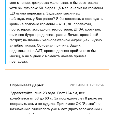
мое мнение, дозировка маленькая, я бы советовала
хотя бы эутирокс 50. Через 1,5 мес. анализ на гормоны
ЩЗ нужно пересдать. Задержки месячных
наблюдались у Вас ранее? Я бы советовала еще сдать
кровь на половые гормоны – ФСГ, ЛГ, пролактин,
прогестерон, эстрадиол, тестостерон, ДГЭА, кортизол,
если вес будет продолжать расти. Лечить эрозийный
гастрит, вызванный хелиобактерной инфекцией, нужно
антибиотиками. Основная причина Ваших
недомоганий в АИТ, просто должен пройти хотя бы
месяц, а не 5 дней с момента начала приема
препарата.
Спрашивает
Дарья
:
2011-03-01 12:06:54
Здравствуйте! Мне 23 года. Рост 164 см, вес
колеблется от 58 до 60 кг. За последние лет 8 резко не
поправлялась и не худела. Принимаю ОК "Ярына" по
назначению гинеколога уже 6 лет (противопоказаний к