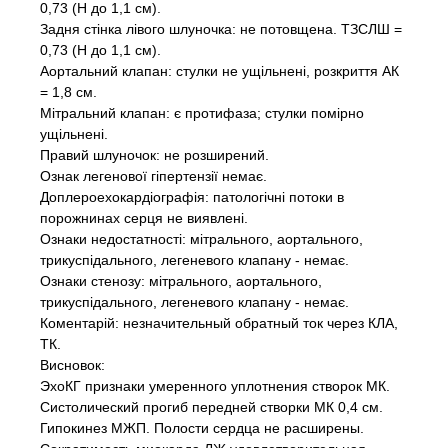
0,73 (Н до 1,1 см).
Задня стінка лівого шлуночка: не потовщена. ТЗСЛШ =
0,73 (Н до 1,1 см).
Аортальний клапан: стулки не ущільнені, розкриття АК
= 1,8 см.
Мітральний клапан: є протифаза; стулки помірно
ущільнені.
Правий шлуночок: не розширений.
Ознак легенової гіпертензії немає.
Доплероехокардіографія: патологічні потоки в
порожнинах серця не виявлені.
Ознаки недостатності: мітрального, аортального,
трикуспідального, легеневого клапану - немає.
Ознаки стенозу: мітрального, аортального,
трикуспідального, легеневого клапану - немає.
Коментарій: незначительный обратный ток через КЛА,
ТК.
Висновок:
ЭхоКГ признаки умеренного уплотнения створок МК.
Систолический прогиб передней створки МК 0,4 см.
Гипокинез МЖП. Полости сердца не расширены.