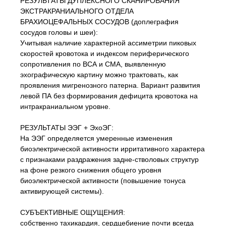
РЕЗУЛЬТАТЫ ДУПЛЕКСНОГО СКАНИРОВАНИЯ
ЭКСТРАКРАНИАЛЬНОГО ОТДЕЛА
БРАХИОЦЕФАЛЬНЫХ СОСУДОВ (доплеграфия
сосудов головы и шеи):
Учитывая наличие характерной ассиметрии пиковых
скоростей кровотока и индексом периферического
сопротивления по ВСА и СМА, выявленную
эхографическую картину можно трактовать, как
проявления мигренозного патерна. Вариант развития
левой ПА без формирования дефицита кровотока на
интракраниальном уровне.
РЕЗУЛЬТАТЫ ЭЭГ + ЭхоЭГ:
На ЭЭГ определяется умеренные изменения
биоэлектрической активности ирритативного характера
с признаками раздражения задне-стволовых структур
на фоне резкого снижения общего уровня
биоэлектрической активности (повышение тонуса
активирующей системы).
СУБЪЕКТИВНЫЕ ОЩУЩЕНИЯ:
собственно тахикардия, сердцебиение почти всегда