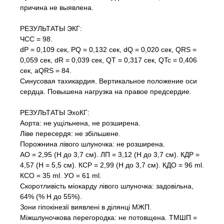
причина не выявлена.
РЕЗУЛЬТАТЫ ЭКГ:
ЧСС = 98.
dP = 0,109 сек, PQ = 0,132 сек, dQ = 0,020 сек, QRS =
0,059 сек, dR = 0,039 сек, QT = 0,317 сек, QTc = 0,406
сек, aQRS = 84.
Синусовая тахикардия. Вертикальное положение оси
сердца. Повышена нагрузка на правое предсердие.
РЕЗУЛЬТАТЫ ЭхоКГ:
Аорта: не ущільнена, не розширена.
Ліве пересердя: не збільшене.
Порожнина лівого шлуночка: не розширена.
АО = 2,95 (Н до 3,7 см). ЛП = 3,12 (Н до 3,7 см). КДР =
4,57 (Н = 5,5 см). КСР = 2,99 (Н до 3,7 см). КДО = 96 ml.
КСО = 35 ml. УО = 61 ml.
Скоротливість міокарду лівого шлуночка: задовільна,
64% (% Н до 55%).
Зони гіпокінезії виявлені в ділянці МЖП.
Міжшлуночкова перегородка: не потовщена. ТМШП =