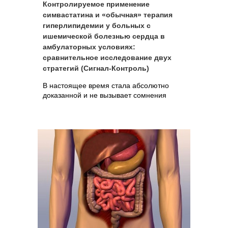
Контролируемое применение
симвастатина и «обычная» терапия
гиперлипидемии у больных с
ишемической болезнью сердца в
амбулаторных условиях:
сравнительное исследование двух
стратегий (Сигнал-Контроль)
В настоящее время стала абсолютно
доказанной и не вызывает сомнения
прямая зависимость риска развития
осложнений ИБС от уровня общего
холестерина и ХС липопротеидов низкой
плотности.