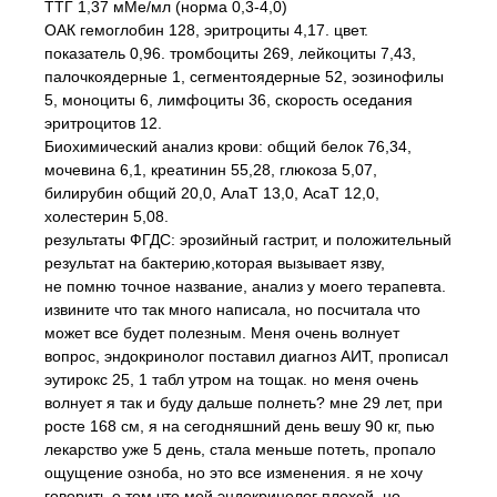
ТТГ 1,37 мМе/мл (норма 0,3-4,0)
ОАК гемоглобин 128, эритроциты 4,17. цвет.
показатель 0,96. тромбоциты 269, лейкоциты 7,43,
палочкоядерные 1, сегментоядерные 52, эозинофилы
5, моноциты 6, лимфоциты 36, скорость оседания
эритроцитов 12.
Биохимический анализ крови: общий белок 76,34,
мочевина 6,1, креатинин 55,28, глюкоза 5,07,
билирубин общий 20,0, АлаТ 13,0, АсаТ 12,0,
холестерин 5,08.
результаты ФГДС: эрозийный гастрит, и положительный
результат на бактерию,которая вызывает язву,
не помню точное название, анализ у моего терапевта.
извините что так много написала, но посчитала что
может все будет полезным. Меня очень волнует
вопрос, эндокринолог поставил диагноз АИТ, прописал
эутирокс 25, 1 табл утром на тощак. но меня очень
волнует я так и буду дальше полнеть? мне 29 лет, при
росте 168 см, я на сегодняшний день вешу 90 кг, пью
лекарство уже 5 день, стала меньше потеть, пропало
ощущение озноба, но это все изменения. я не хочу
говорить о том что мой эндокринолог плохой, но