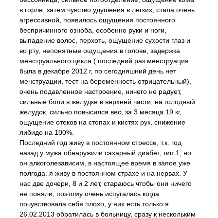
в горле, затем чувство удушения в легких, стала очень
агрессивной, появилось ощущения постоянного
беспричинного озноба, особенно руки и ноги,
выпадение волос, перхоть, ощущение сухости глаз и
во рту, непонятные ощущения в голове, задержка
менструального цикла ( последний раз менструация
была в декабре 2012 г, по сегодняшний день нет
менструации, тест на беременность отрицательный),
очень подавленное настроение, ничего не радует,
сильные боли в желудке в верхней части, на голодный
желудок, сильно повысился вес, за 3 месяца 19 кг,
ощущение отеков на стопах и кистях рук, снижение
либидо на 100%.
Последний год живу в постоянном стрессе, т.к. год
назад у мужа обнаружили сахарный диабет, тип 1, но
он алкоголезависим, в настоящее время в запое уже
полгода. я живу в постоянном страхе и на нервах. У
нас две дочери, 8 и 2 лет, стараюсь чтобы они ничего
не поняли, поэтому очень испугалась когда
почувствовала себя плохо, у них есть только я.
26.02.2013 обратилась в больницу, сразу к нескольким