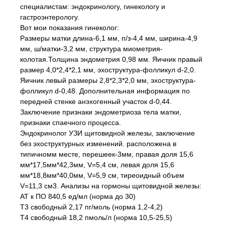
специалистам: эндокринологу, гинекологу и
гастроэнтерологу.
Вот мои показания гинеколог:
Размеры матки длина-6,1 мм, п/з-4,4 мм, ширина-4,9
мм, ш/матки-3,2 мм, структура миометрия-
колотая.Толщина эндометрия 0,98 мм. Яичник правый
размер 4,0*2,4*2,1 мм, эхоструктура-фолликул d-2,0.
Яичник левый размеры 2,8*2,3*2,0 мм, эхоструктура-
фолликул d-0,48. Дополнительная информация по
передней стенке анэхогенный участок d-0,44.
Заключение признаки эндометриоза тела матки,
признаки спаечного процесса.
Эндокринолог УЗИ щитовидной железы, заключение
без эхоструктурных изменений. расположена в
типичномм месте, перешеек-3мм, правая доля 15,6
мм*17,5мм*42,3мм, V=5,4 см, левая доля 15,6
мм*18,8мм*40,0мм, V=5,9 см, тиреоидный объем
V=11,3 см3. Анализы на гормоны щитовидной железы:
АТ к ПО 840,5 ед/мл (норма до 30)
Т3 свободный 2,17 пг/моль (норма 1,2-4,2)
Т4 свободный 18,2 пмоль/л (норма 10,5-25,5)