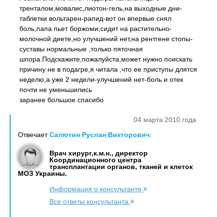
тренталом,мовалис,лиотон-гель,на выходные дни-
таблетки вольтарен-рапид-вот он впервые снял
боль,папа пьет боржоми,сидит на растительно-
молочной диете,но улучшений нет,на рентгене стопы-
суставы нормальные ,только пяточная
шпора.Подскажите,пожалуйста,может нужно поискать
причину не в подагре,я читала ,что ее приступы длятся
неделю,а уже 2 недели-улучшений нет-боль и отек
почти не уменьшились
заранее большое спасибо
04 марта 2010 года
Отвечает
Салютин Руслан Викторович
:
Врач хирург,к.м.н., директор
Координационного центра
трансплантации органов, тканей и клеток
МОЗ Украины.
Информация о консультанте
Все ответы консультанта