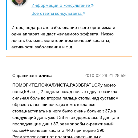
Информация о консультанте
Все ответы консультанта
Игорь , подагра это заболевание всего организма и
один аппарат не даст желаемого эффекта. Нужно
лечить болезнь мониторингом мочевой кислоты,
активности заболевания и т. д..
Спрашивает
алина
:
2010-02-28 21:28:59
ПОМОГИТЕ,ПОЖАЛУЙСТА,РАЗОБРАТЬСЯу моего
папы,59 лет , 2 недели назад ночью вдруг возникла
сильная боль во втором пальце стопы,над суставом
образовалась шишечка,затем отекла вся
стопа,наступать на ногу было очень больно,t 37,на
следующий день уже t 38 и так держалась 3 дня ,а в
последующие дни t 37,ревмопробы с-реактивный
белок++ мочевая кислота 440 при норме 390.
Ревматолог лечит от подагры-капельницы с