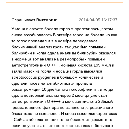
Спрашивает
Виктория
:
2014-04-05 16:17:37
У меня в августе болело горло я пролечилась ,потом
снова возобновилось.В октябре горло не болело но как
то голос пропадал и я в ноябре пересдавала
биохимичный анализ крови так ,как был повышен
билирубин и когда сдала анализы билирубин оказался
в норме ,а вот анализ на ревмопробы - повышен
антистрептолизин О +++ ,мочевая кислота 199 мм/л и
взяли мазок из горла и носа ,из горла высеялся
streptococcus pyogenes в большом количестве и
сделали посев на антибиотики ,я пропила
рокситромицин 10 дней,и табл хлорофилипт . и когда
сдала повторный анализ через 2 месяца уже стал
антистрептолизин О ++++,а мочевая кислота 235мм/л
,ревматоидного фактора не выявлено ,с-реактивного
блока тоже не выявлено . И снова высеялся стрептокок
. Сейчас абсолютно нечего не беспокоит ,кроме того
если не учитывать ,что ноет косточка возле большого