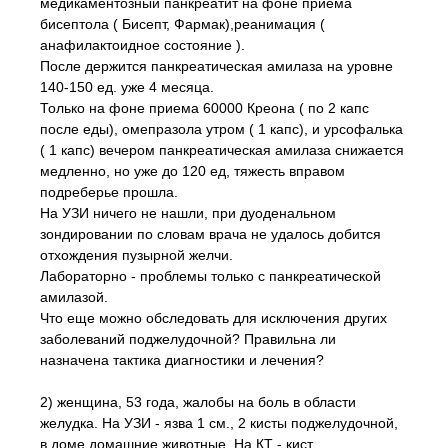
медикаментозный панкреатит на фоне приема
бисептола ( Бисепт, Фармак),реанимация (
анафилактоидное состояние ).
После держится панкреатическая амилаза на уровне
140-150 ед. уже 4 месяца.
Только на фоне приема 60000 Креона ( по 2 капс
после еды), омепразола утром ( 1 капс), и урсофалька
( 1 капс) вечером панкреатическая амилаза снижается
медленно, но уже до 120 ед, тяжесть вправом
подреберье прошла.
На УЗИ ничего не нашли, при дуоденальном
зондировании по словам врача не удалось добится
отхождения пузырной желчи.
Лабораторно - проблемы только с панкреатической
амилазой.
Что еще можно обследовать для исключения других
заболеваний поджелудочной? Правильна ли
назначена тактика диагностики и лечения?
2) женщина, 53 года, жалобы на боль в области
желудка. На УЗИ - язва 1 см., 2 кисты поджелудочной,
в доме домашние животные. На КТ - кист