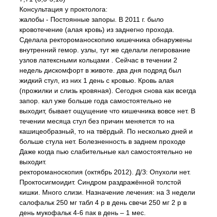
Консультация у проктолога:
жалобы - Постоянные запоры. В 2011 г. было
кровотечение (алая кровь) из заднегно прохода.
Сделала ректороманоскопию кишечника обнаружены
внутренний гемор. узлы, тут же сделали легирование
узлов латексными кольцами . Сейчас в течении 2
недель дискомфорт в животе. два дня подряд был
жидкий стул, из них 1 день с кровью. Кровь алая
(прожилки и слизь кровяная). Сегодня снова как всегда
запор. кал уже больше года самостоятельно не
выходит, бывает ощущение что кишечника вовсе нет. В
течении месяца стул без причин меняется то на
кашицеобразный, то на твёрдый. По несколько дней и
больше стула нет. Болезненность в заднем проходе
Даже когда пью слабительные кал самостоятельно не
выходит.
ректороманоскопия (октябрь 2012). Д/З: Опухоли нет.
Проктосигмоидит. Синдром раздражённой толстой
кишки. Много слизи. Назначение лечения: на 3 недели
салофальк 250 мг табл 4 р в день свечи 250 мг 2 р в
день мукофальк 4-6 пак в день – 1 мес.