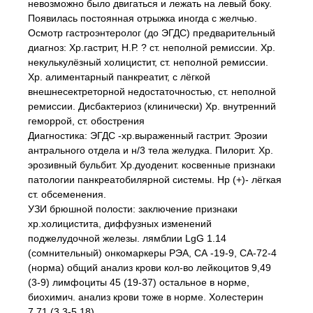
невозможно было двигаться и лежать на левый боку.
Появилась постоянная отрыжка иногда с желчью.
Осмотр гастроэнтеролог (до ЭГДС) предварительный
диагноз: Хр.гастрит, Н.Р. ? ст. неполной ремиссии. Хр.
некулькулёзный холицистит, ст. неполной ремиссии.
Хр. алиментарный панкреатит, с лёгкой
внешнесектреторной недостаточностью, ст. неполной
ремиссии. Дисбактериоз (клинически) Хр. внутренний
геморрой, ст. обострения
Диагностика: ЭГДС -хр.выраженный гастрит. Эрозии
антрального отдела и н/3 тела желудка. Пилорит. Хр.
эрозивный бульбит. Хр.дуоденит. косвенные признаки
патологии панкреатобилярной системы. Нр (+)- лёгкая
ст. обсеменения.
УЗИ брюшной полости: заключение признаки
хр.холицистита, диффузных изменений
поджелудочной железы. лямблии LgG 1.14
(сомнительный) онкомаркеры РЭА, СА -19-9, СА-72-4
(норма) общий анализ крови кол-во лейкоцитов 9,49
(3-9) лимфоциты 45 (19-37) остальное в норме,
биохимич. анализ крови тоже в норме. Холестерин
7,71 (3,3-5,18)