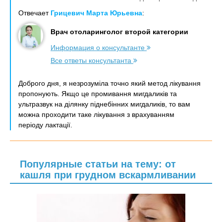
Отвечает
Грицевич Марта Юрьевна
:
Врач отоларинголог второй категории
Информация о консультанте
Все ответы консультанта
Доброго дня, я незрозуміла точно який метод лікування
пропонують. Якщо це промивання мигдаликів та
ультразвук на ділянку піднебінних мигдаликів, то вам
можна проходити таке лікування з врахуванням
періоду лактації.
Популярные статьи на тему: от
кашля при грудном вскармливании