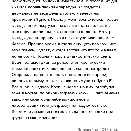
несколько дней вылечил мукалтином. В последние дни
к кашля добавилась температура 37 градусов
держалась не весь день а только к вечеру на
протяжении 3 дней. После у меня воспалилась правая
гланды, поскольку у мня малыш я стала полоскать
горло фурацилином, и так полночи полоска. На утро
гланды уже не прощупывалась как увеличенная и не
болела. Прошло время я стала ощущать помеху ниже
этой гланды, чувствую когда глотая что что то мешает,
но не болит. Пошла к лору в диагностический центр.
Врач поставил диагноз ронхопатия,хронический
тонзилит,ринит, искривления носовая перегородка.
Отправила на рентген пазух носа анализы крови,
риноцитограмму, анализ крови на имуноглобулин Е.
Все анализы сдала. Кровь в норме на имуноглобулин
тоже в норме, по риноцитограммк кокки +. Рекомендует
ваккумну санатории небе миндальное и
лазеротерапия или ультразвук на подчелюстную.
Возможно ли мне использовать данное лечение при
грудное вскармливании.
25 декабря 2015 года