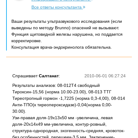
Все ответы консультанта
Ваши результаты ультразвукового исследования (если
выведены по методу Brunno) опасений не вызывают.
Функция щитовидной железы нарушена, но поддается
корректировке.
Консультация врача-эндокринолога обязательна.
Спрашивает
Салтанат
:
2010-06-01 06:27:24
Результаты анализов: 08-012Т4 свободный
Тироксин-15,56 (норма 10.00-23.00), 08-013 ТТГ
Тиреотропный гормон -1,7225 (норма 0,3-4,00), 08-014
Анти-ТПО(к тиреопероксидазе)-0,04(норма 0,00-
30.00).
Узи-правая доля-19х13х50 мм -увеличина, левая
доля-20х14х49 мм-увеличина, контур-ровный,
структура-однородная, эхогенность-средняя, кровоток-
без особенностей, перешеек-3,5 мм. Заключение-