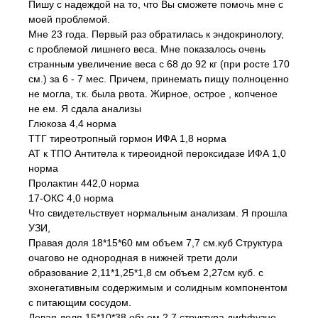
Пишу с надеждой на то, что Вы сможете помочь мне с
моей проблемой.
Мне 23 года. Первый раз обратилась к эндокринологу,
с проблемой лишнего веса. Мне показалось очень
странным увеличение веса с 68 до 92 кг (при росте 170
см.) за 6 - 7 мес. Причем, принемать пищу полноценно
не могла, т.к. была рвота. Жирное, острое , копченое
не ем. Я сдала анализы
Глюкоза 4,4 норма
ТТГ тиреотропный гормон ИФА 1,8 норма
АТ к ТПО Антитела к тиреоидной пероксидазе ИФА 1,0
норма
Пролактин 442,0 норма
17-ОКС 4,0 норма
Что свидетельствует нормальным анализам. Я прошла
УЗИ,
Правая доля 18*15*60 мм объем 7,7 см.куб Структура
очагово не однородная в нижней трети доли
образование 2,11*1,25*1,8 см объем 2,27см куб. с
эхонегативным содержимым и солидным компонентом
с питающим сосудом.
Левая доля 15*10*38 объем 2,7 структура диффузно