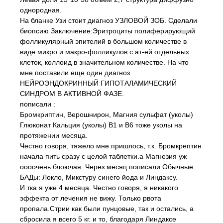
однородная.
На бланке Узи стоит диагноз УЗЛОВОЙ ЗОБ. Сделали
биопсию Заключение:Эритроциты полиферирующий
фолликулярный эпителий в большом количестве в
виде микро и макро-фолликулов с ат-ей отдельных
клеток, коллоид в значительном количестве. На что
мне поставили еще один диагноз
НЕЙРОЭНДОКРИННЫЙ ГИПОТАЛАМИЧЕСКИЙ
СИНДРОМ В АКТИВНОЙ ФАЗЕ.
пописали :
Бромкриптин, Верошнирон, Магния сульфат (уколы)
Глюконат Кальция (уколы) В1 и В6 тоже уколы на
протяжении месяца.
Честно говоря, тяжело мне пришлось, т.к. Бромкрептин
начала пить сразу с целой таблетки.а Магнезия уж
оооочень блоючая. Через месяц пописали Обычные
БАДы: Локло, Микстуру синего йода и Линдаксу.
И тка я уже 4 месяца. Честно говоря, я никакого
эффекта от лечения не вижу. Только рвота
пропала.Стрии как были пунцовые, так и остались, а
сбросила я всего 5 кг. и то, благодаря Линдаксе