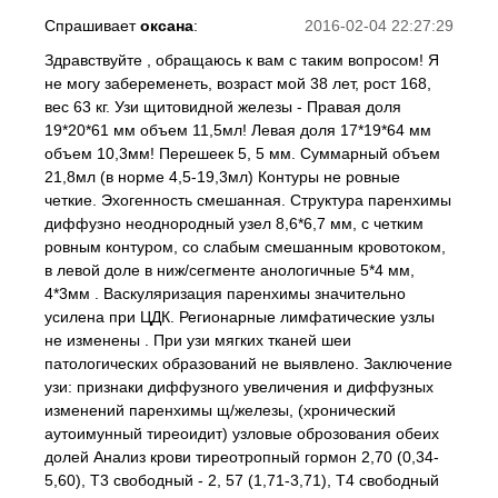
Спрашивает
оксана
:
2016-02-04 22:27:29
Здравствуйте , обращаюсь к вам с таким вопросом! Я
не могу забеременеть, возраст мой 38 лет, рост 168,
вес 63 кг. Узи щитовидной железы - Правая доля
19*20*61 мм объем 11,5мл! Левая доля 17*19*64 мм
объем 10,3мм! Перешеек 5, 5 мм. Суммарный объем
21,8мл (в норме 4,5-19,3мл) Контуры не ровные
четкие. Эхогенность смешанная. Структура паренхимы
диффузно неоднородный узел 8,6*6,7 мм, с четким
ровным контуром, со слабым смешанным кровотоком,
в левой доле в ниж/сегменте анологичные 5*4 мм,
4*3мм . Васкуляризация паренхимы значительно
усилена при ЦДК. Регионарные лимфатические узлы
не изменены . При узи мягких тканей шеи
патологических образований не выявлено. Заключение
узи: признаки диффузного увеличения и диффузных
изменений паренхимы щ/железы, (хронический
аутоимунный тиреоидит) узловые оброзования обеих
долей Анализ крови тиреотропный гормон 2,70 (0,34-
5,60), Т3 свободный - 2, 57 (1,71-3,71), Т4 свободный