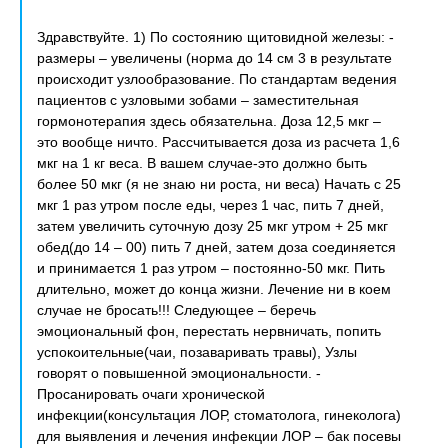
Здравствуйте. 1) По состоянию щитовидной железы: -
размеры – увеличены (норма до 14 см 3 в результате
происходит узлообразование. По стандартам ведения
пациентов с узловыми зобами – заместительная
гормонотерапия здесь обязательна. Доза 12,5 мкг –
это вообще ничто. Рассчитывается доза из расчета 1,6
мкг на 1 кг веса. В вашем случае-это должно быть
более 50 мкг (я не знаю ни роста, ни веса) Начать с 25
мкг 1 раз утром после еды, через 1 час, пить 7 дней,
затем увеличить суточную дозу 25 мкг утром + 25 мкг
обед(до 14 – 00) пить 7 дней, затем доза соединяется
и принимается 1 раз утром – постоянно-50 мкг. Пить
длительно, может до конца жизни. Лечение ни в коем
случае не бросать!!! Следующее – беречь
эмоциональный фон, перестать нервничать, попить
успокоительные(чаи, позаваривать травы), Узлы
говорят о повышенной эмоциональности. -
Просанировать очаги хронической
инфекции(консультация ЛОР, стоматолога, гинеколога)
для выявления и лечения инфекции ЛОР – бак посевы