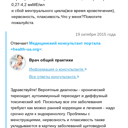
0,27-4,2 мкМЕ/мл
и сбой ментруального цикла(все время кровотечения),
нервозность, плаксивость.Что у меня?Помогите
пожалуйста
19 октября 2015 года
Отвечает
Медицинский консультант портала
«health-ua.org»
:
Врач общей практики
Информация о консультанте
Все ответы консультанта
Здравствуйте! Вероятные диагнозы - хронический
тиреоидит, аутоиммунный тиреоидит и диффузный
токсический зоб. Поскольку все эти заболевания
требуют как можно ранней коррекции и лечения - надо
срочно идти к эндокринологу. Проблемы с
менструациями, нервозность и плаксивость также
укладываются в картину заболеваний щитовидной