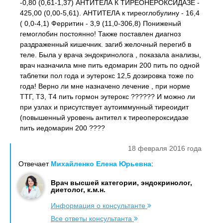
-0,80 (0,61-1,37) АНТИТЕЛА К ТИРЕОНЕРОКСИДАЗЕ -
425,00 (0,00-5,61). АНТИТЕЛА к тиреоглобулину - 16,4
( 0,0-4,1) Ферритин - 3,9 (11,0-306,8) Пониженый
гемоглобин постоянно! Также поставлен диагноз
раздраженный кишечник. загиб желочный перегиб в
теле. Была у врача эндокринолога , показала анализы,
врач назначила мне пить едомарин 200 пить по одной
таблетки пол года и эутерокс 12,5 дозировка тоже по
года! Верно ли мне назначено лечение , при норме
ТТГ, Т3, Т4 пить гормон эутерокс ?????? И можно ли
при узлах и присутствует аутоиммунный тиреоидит
(повышенный уровень антител к тиреопероксидазе
пить иедомарин 200 ????
18 февраля 2016 года
Отвечает
Михайленко Елена Юрьевна
:
Врач высшей категории, эндокринолог,
диетолог, к.м.н.
Информация о консультанте
Все ответы консультанта