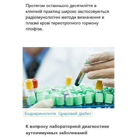
Протягом останнього десятиліття в
клінічній практиці широко застосовуються
радіоімунологічні методи визначення в
плазмі крові тиреотропного гормону
гіпофіза.
Ендокринологія. Цукровий діабет
К вопросу лабораторной диагностики
аутоиммунных заболеваний