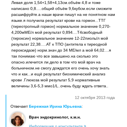
Левая доля 1,54+1,58+4,13см.объём 4,8 и тоже
написано 0,8.....общий объём 9,6кубсм.если сможите
расшифруйте.а наши врачи пишут на не понятном нам
языке.я получила результат крови на гормон...ТТГ
(тиреотропный гормон) нормальное значение 0,270-
4,200мМЕ/л мой результат 0,894....Т4свободный
(тироксин) нормальное значение 12-22пиоль/л мой
результат 22,38.....АТ к ТПО (антитела к тиреодной
пероксидазе) норм.знач до 34 МЕ/мл а мой 64,02....я
так понимаю что все завышено.на сколько это
опасно.илечится ли.дело в том что мой врач на
больничном.не смогу дождатся его очень хочу знать
что и как...и ещё результат биохимический анализ
крови .Глюкоза мой результат 5,9 нормативные
величины 3,6-5,3 ммо1/L..очень буду ждать ответа..
12 октября 2013 года
Отвечает
Бережная Ирина Юрьевна
:
Врач эндокринолог, к.м.н.
Информация о консультанте