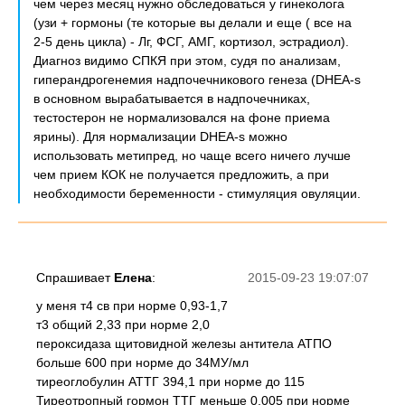
чем через месяц нужно обследоваться у гинеколога
(узи + гормоны (те которые вы делали и еще ( все на
2-5 день цикла) - Лг, ФСГ, АМГ, кортизол, эстрадиол).
Диагноз видимо СПКЯ при этом, судя по анализам,
гиперандрогенемия надпочечникового генеза (DHEA-s
в основном вырабатывается в надпочечниках,
тестостерон не нормализовался на фоне приема
ярины). Для нормализации DHEA-s можно
использовать метипред, но чаще всего ничего лучше
чем прием КОК не получается предложить, а при
необходимости беременности - стимуляция овуляции.
Спрашивает
Елена
:
2015-09-23 19:07:07
у меня т4 св при норме 0,93-1,7
т3 общий 2,33 при норме 2,0
пероксидаза щитовидной железы антитела АТПО
больше 600 при норме до 34МУ/мл
тиреоглобулин АТТГ 394,1 при норме до 115
Тиреотропный гормон ТТГ меньше 0,005 при норме