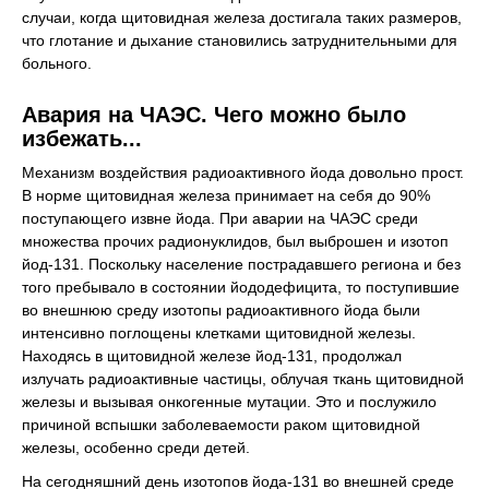
случаи, когда щитовидная железа достигала таких размеров,
что глотание и дыхание становились затруднительными для
больного.
Авария на ЧАЭС. Чего можно было
избежать...
Механизм воздействия радиоактивного йода довольно прост.
В норме щитовидная железа принимает на себя до 90%
поступающего извне йода. При аварии на ЧАЭС среди
множества прочих радионуклидов, был выброшен и изотоп
йод-131. Поскольку население пострадавшего региона и без
того пребывало в состоянии йододефицита, то поступившие
во внешнюю среду изотопы радиоактивного йода были
интенсивно поглощены клетками щитовидной железы.
Находясь в щитовидной железе йод-131, продолжал
излучать радиоактивные частицы, облучая ткань щитовидной
железы и вызывая онкогенные мутации. Это и послужило
причиной вспышки заболеваемости раком щитовидной
железы, особенно среди детей.
На сегодняшний день изотопов йода-131 во внешней среде