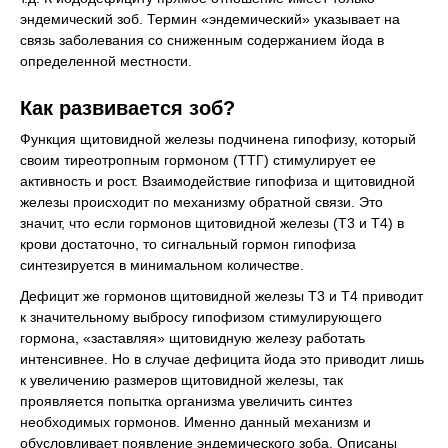
эндемический зоб. Термин «эндемический» указывает на
связь заболевания со сниженным содержанием йода в
определенной местности.
Как развивается зоб?
Функция щитовидной железы подчинена гипофизу, который
своим тиреотропным гормоном (ТТГ) стимулирует ее
активность и рост. Взаимодействие гипофиза и щитовидной
железы происходит по механизму обратной связи. Это
значит, что если гормонов щитовидной железы (Т3 и Т4) в
крови достаточно, то сигнальный гормон гипофиза
синтезируется в минимальном количестве.
Дефицит же гормонов щитовидной железы Т3 и Т4 приводит
к значительному выбросу гипофизом стимулирующего
гормона, «заставляя» щитовидную железу работать
интенсивнее. Но в случае дефицита йода это приводит лишь
к увеличению размеров щитовидной железы, так
проявляется попытка организма увеличить синтез
необходимых гормонов. Именно данный механизм и
обусловливает появление эндемического зоба. Описаны