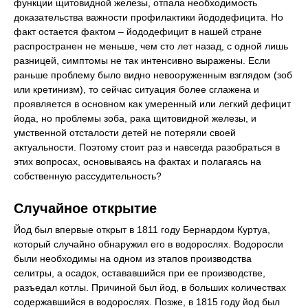
функции щитовидной железы, отпала необходимость
доказательства важности профилактики йододефицита. Но
факт остается фактом – йододефицит в нашей стране
распространен не меньше, чем сто лет назад, с одной лишь
разницей, симптомы не так интенсивно выражены. Если
раньше проблему было видно невооруженным взглядом (зоб
или кретинизм), то сейчас ситуация более сглажена и
проявляется в основном как умеренный или легкий дефицит
йода, но проблемы зоба, рака щитовидной железы, и
умственной отсталости детей не потеряли своей
актуальности. Поэтому стоит раз и навсегда разобраться в
этих вопросах, основываясь на фактах и полагаясь на
собственную рассудительность?
Случайное открытие
Йод был впервые открыт в 1811 году Бернардом Куртуа,
который случайно обнаружил его в водорослях. Водоросли
были необходимы на одном из этапов производства
селитры, а осадок, остававшийся при ее производстве,
разъедал котлы. Причиной был йод, в больших количествах
содержавшийся в водорослях. Позже, в 1815 году йод был