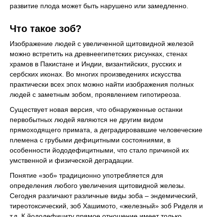
развитие плода может быть нарушено или замедленно.
Что такое зоб?
Изображение людей с увеличенной щитовидной железой
можно встретить на древнеегипетских рисунках, стенах
храмов в Пакистане и Индии, византийских, русских и
сербских иконах. Во многих произведениях искусства
практически всех эпох можно найти изображения полных
людей с заметным зобом, проявлением гипотиреоза.
Существует новая версия, что обнаруженные останки
первобытных людей являются не другим видом
прямоходящего примата, а деградировавшие человеческие
племена с грубыми дефицитными состояниями, в
особенности йододефицитными, что стало причиной их
умственной и физической деградации.
Понятие «зоб» традиционно употребляется для
определения любого увеличения щитовидной железы.
Сегодня различают различные виды зоба – эндемический,
тиреотоксический, зоб Хашимото, «железный» зоб Риделя и
т.д. К йододефициту прямое отношение имеет только