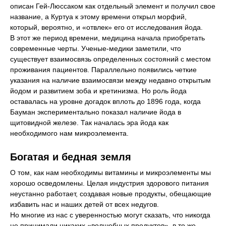
описан Гей-Люссаком как отдельный элемент и получил свое
название, а Куртуа к этому времени открыл морфий,
который, вероятно, и «отвлек» его от исследования йода.
В этот же период времени, медицина начала приобретать
современные черты. Ученые-медики заметили, что
существует взаимосвязь определенных состояний с местом
проживания пациентов. Параллельно появились четкие
указания на наличие взаимосвязи между недавно открытым
йодом и развитием зоба и кретинизма. Но роль йода
оставалась на уровне догадок вплоть до 1896 года, когда
Бауман экспериментально показал наличие йода в
щитовидной железе. Так началась эра йода как
необходимого нам микроэлемента.
Богатая и бедная земля
О том, как нам необходимы витамины и микроэлементы мы
хорошо осведомлены. Целая индустрия здорового питания
неустанно работает, создавая новые продукты, обещающие
избавить нас и наших детей от всех недугов.
Но многие из нас с уверенностью могут сказать, что никогда
не принимали никаких «волшебных продуктов», в то же