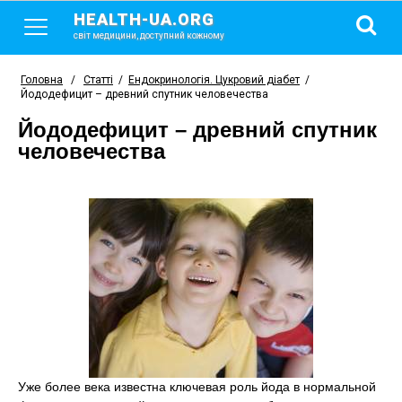
HEALTH-UA.ORG
світ медицини, доступний кожному
Головна
/
Статті
/
Ендокринологія. Цукровий діабет
/
Йододефицит – древний спутник человечества
Йододефицит – древний спутник
человечества
Уже более века известна ключевая роль йода в нормальной