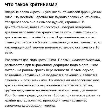
Что такое кретинизм?
Впервые слово «кретин» услышали от жителей французских
Альп. На местном наречии так звучало слово «христианин».
Употреблялось оно в смысле чудной, странный. И
действительно, новая философия, которая отвергала
древнее человеческое кредо «око за око», была странной
для языческих племён Европы. В дальнейшем это слово
стали употреблять в более привычном для нас контексте, но
как медицинский термин понятие установилось только в 18
веке.
Различают два вида кретинизма. Первый,
неврологический
,
развивается при выраженном дефиците йода в организме
матери на ранних сроках беременности. В этом случае,
возникшие нарушения не поддаются лечению и являются
стойкими и пожизненными. Симптомами неврологического
кретинизма являются выраженное слабоумие, глухота,
грубые нарушение костно-мышечной системы, дисплазии.
Рост больных редко достигает 150 см, физическое развитие
крайне дисгармонично: пропорции тела нарушены,
выражена деформация черепа.