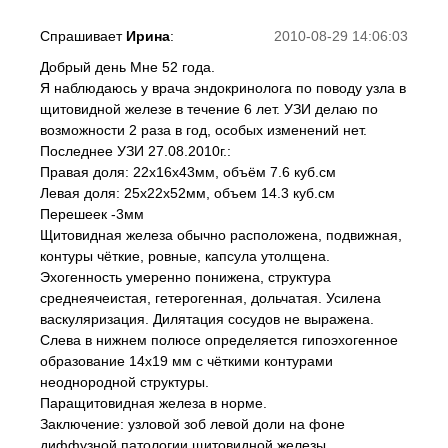
Спрашивает
Ирина
:
2010-08-29 14:06:03
Добрый день Мне 52 года.
Я наблюдаюсь у врача эндокринолога по поводу узла в
щитовидной железе в течение 6 лет. УЗИ делаю по
возможности 2 раза в год, особых изменений нет.
Последнее УЗИ 27.08.2010г.:
Правая доля: 22х16х43мм, объём 7.6 куб.см
Левая доля: 25х22х52мм, объем 14.3 куб.см
Перешеек -3мм
Щитовидная железа обычно расположена, подвижная,
контуры чёткие, ровные, капсула утолщена.
Эхогенность умеренно понижена, структура
среднеячеистая, гетерогенная, дольчатая. Усилена
васкуляризация. Дилятация сосудов не выражена.
Слева в нижнем полюсе определяется гипоэхогенное
образование 14х19 мм с чёткими контурами
неоднородной структуры.
Паращитовидная железа в норме.
Заключение: узловой зоб левой доли на фоне
диффузной патологии щитовидной железы.