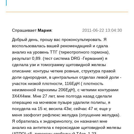
Спрашивает
Мария
:
2011-06-22 13:04:30
Добрый день, прошу вас проконсультировать. Я
воспользовалась вашей рекомендацией и сдала
анализ на уровень ТТГ (тиреотропного гормона),
результат 0,89. (тест система DRG -Германия) я
сделала узи и томограмму щитовидной железы
описание: контуры четкие ровные, структура правой
доли однородная, в центральных отделах левой доли -
участок низкой плотности, 116ЕдН ( плотность
неизменной парнхимы 206ЕдН), с четкими контурами
3Х4Х4мм. Мне 27 лет, мне полгода назад сделали
операцию на мочевом пузыре удалили полипы, я
похудела на 15 кг, весила 43кг, сейчас 47 кг, еще у
меня эзофогит рефлюкс желудка (опущение желудка).
Я обратилась к эндокринологу, он назначил мне
анализ на антитела к пероксидазе щитовидной железы
(АТПО) <5, тироксин свободный Т4св. 1,23.