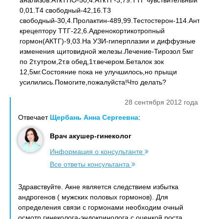
анализов:АТкТПО-50,4.АТкТГ-3,79.ТТГ чувствительный
0,01.Т4 свободный-42,16.Т3
свободный-30,4.Пролактин-489,99.Тестостерон-114.Антитела
крецептору ТТГ-22,6.Адренокортикотропный
гормон(АКТГ)-9,03.На УЗИ-гиперплазии и диффузные
изменения щитовидной железы.Лечение-Тирозол 5мг
по 2т.утром,2т.в обед,1т.вечером.Беталок зок
12,5мг.Состояние пока не улучшилось,но прыщи
усилились.Помогите,пожалуйста!Что делать?
28 сентября 2012 года
Отвечает
Щербань Анна Сергеевна
:
Врач акушер-гинеколог
Информация о консультанте
Все ответы консультанта
Здравствуйте. Акне является следствием избытка
андрогенов ( мужских половых гормонов). Для
определения связи с гормонами необходим очный
осмотр гинеколога-эндокринолога с оценкой роста,