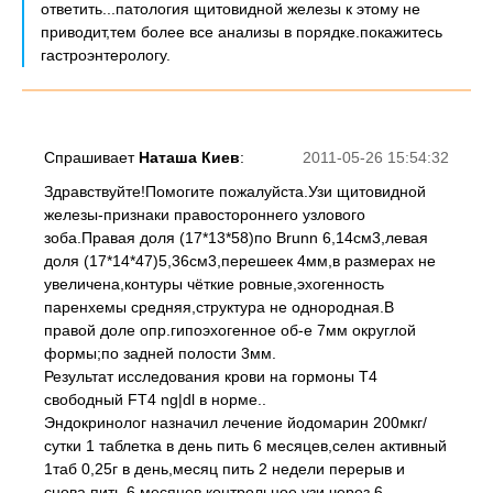
ответить...патология щитовидной железы к этому не
приводит,тем более все анализы в порядке.покажитесь
гастроэнтерологу.
Спрашивает
Наташа Киев
:
2011-05-26 15:54:32
Здравствуйте!Помогите пожалуйста.Узи щитовидной
железы-признаки правостороннего узлового
зоба.Правая доля (17*13*58)по Вrunn 6,14см3,левая
доля (17*14*47)5,36см3,перешеек 4мм,в размерах не
увеличена,контуры чёткие ровные,эхогенность
паренхемы средняя,структура не однородная.В
правой доле опр.гипоэхогенное об-е 7мм округлой
формы;по задней полости 3мм.
Результат исследования крови на гормоны Т4
свободный FТ4 ng|dl в норме..
Эндокринолог назначил лечение йодомарин 200мкг/
сутки 1 таблетка в день пить 6 месяцев,селен активный
1таб 0,25г в день,месяц пить 2 недели перерыв и
снова,пить 6 месяцев.контрольное узи через 6