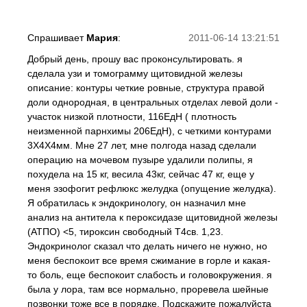
Спрашивает
Мария
:
2011-06-14 13:21:51
Добрый день, прошу вас проконсультировать. я
сделала узи и томограмму щитовидной железы
описание: контуры четкие ровные, структура правой
доли однородная, в центральных отделах левой доли -
участок низкой плотности, 116ЕдН ( плотность
неизменной парнхимы 206ЕдН), с четкими контурами
3Х4Х4мм. Мне 27 лет, мне полгода назад сделали
операцию на мочевом пузыре удалили полипы, я
похудела на 15 кг, весила 43кг, сейчас 47 кг, еще у
меня эзофогит рефлюкс желудка (опущение желудка).
Я обратилась к эндокринологу, он назначил мне
анализ на антитела к пероксидазе щитовидной железы
(АТПО) <5, тироксин свободный Т4св. 1,23.
Эндокринолог сказал что делать ничего не нужно, но
меня беспокоит все время сжимание в горле и какая-
то боль, еще беспокоит слабость и головокружения. я
была у лора, там все нормально, проревела шейные
позвонки тоже все в порядке. Подскажите пожалуйста