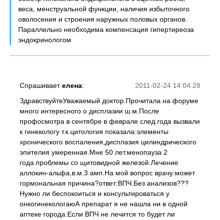
веса, менструальной функции, наличия избыточного
оволосения и строения наружных половых органов.
Параллельно необходима компенсация гипертиреоза
эндокринологом
Спрашивает
елена
:
2011-02-24 14:04:28
ЗдравствуйтеУважаемый доктор.Прочитала на форуме
много интересного о дисплазии ш.м.После
профосмотра в сентябре в феврале след.года вызвали
к гинекологу т.к.цитология показала:элементы
хронического воспаления,дисплазия цилиндрического
эпителия умеренная.Мне 50 лет.менопауза 2
года.проблемы со щитовидной железой.Лечение
аллокин-альфа,в.м.3 амп.На мой вопрос врачу:может
гормональная причина?ответ:ВПЧ.Без анализов???
Нужно ли беспокоиться и консультироваться у
онкогинекологаюА препарат я не нашла ни в одной
аптеке города.Если ВПЧ не лечится то будет ли