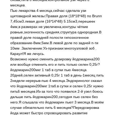
месяцев.
Пью лекарства 4 месяца,сейчас сделала узи
щитовидной железы:Правая доля (18*18*48) по Brunn
7,45см3.левая доля (16*14*48) 5.15см3,перешеек
4мм,в размерах не увеличена,контуры чёткие
ровные,эхогенность средняя,структура однородная.В
правой доле позадней полости гипоэхогенное
образование-8мм;5мм.В левой доле по задней п-ти
10мм .Заключение:Уз-признаки:многоузловой зоб .
Караул!Я же лечусь.
Возможно нужно сменить дозировку йодомарина200
или вообще отменить его и пить только селен 0,25г?
йодомарин200мкг 1 таб в сутки пью 4месяца
20дней,селен активный 0,25г 1 таб в день-1месяц пить
2недели нерерыв-пью 4 месяца.Эндокринолог сказал
что йодомарин200мкг 1таб.в сутки и селен 0,25г нужно
пить6 месяцев.Из-за того что появился 2-й узел боюсь
дальше пить йодомарин200,сегодня пью селен без
него.Я слышала что йодомарин пьют 3 месяца.В моём
случае обязательно пить 6 месяцев?Передозировка
йода может быстро спровоцировать развитие