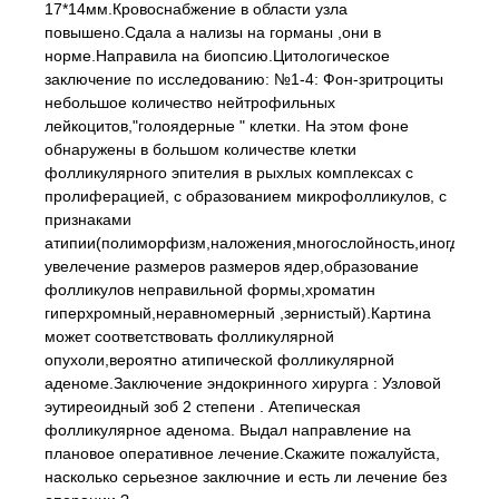
17*14мм.Кровоснабжение в области узла
повышено.Сдала а нализы на горманы ,они в
норме.Направила на биопсию.Цитологическое
заключение по исследованию: №1-4: Фон-зритроциты
небольшое количество нейтрофильных
лейкоцитов,"голоядерные " клетки. На этом фоне
обнаружены в большом количестве клетки
фолликулярного эпителия в рыхлых комплексах с
пролиферацией, с образованием микрофолликулов, с
признаками
атипии(полиморфизм,наложения,многослойность,иногда
увелечение размеров размеров ядер,образование
фолликулов неправильной формы,хроматин
гиперхромный,неравномерный ,зернистый).Картина
может соответствовать фолликулярной
опухоли,вероятно атипической фолликулярной
аденоме.Заключение эндокринного хирурга : Узловой
эутиреоидный зоб 2 степени . Атепическая
фолликулярное аденома. Выдал направление на
плановое оперативное лечение.Скажите пожалуйста,
насколько серьезное заключние и есть ли лечение без