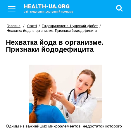
HEALTH-UA.ORG
світ медицини, доступний кожному
Головна
/
Статті
/
Ендокринологія. Цукровий діабет
/
Нехватка йода в организме. Признаки йододефицита
Нехватка йода в организме.
Признаки йододефицита
Одним из важнейших микроэлементов, недостаток которого