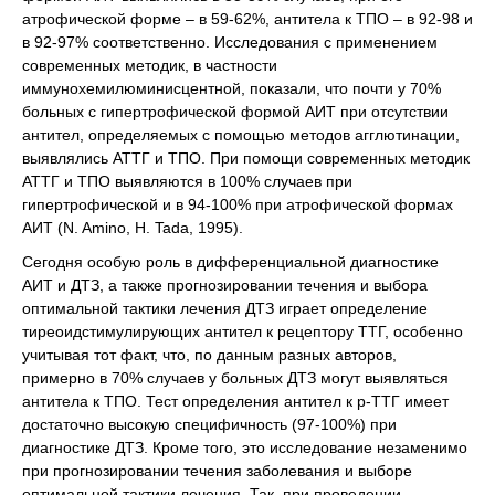
атрофической форме – в 59-62%, антитела к ТПО – в 92-98 и
в 92-97% соответственно. Исследования с применением
современных методик, в частности
иммунохемилюминисцентной, показали, что почти у 70%
больных с гипертрофической формой АИТ при отсутствии
антител, определяемых с помощью методов агглютинации,
выявлялись АТТГ и ТПО. При помощи современных методик
АТТГ и ТПО выявляются в 100% случаев при
гипертрофической и в 94-100% при атрофической формах
АИТ (N. Amino, H. Tada, 1995).
Сегодня особую роль в дифференциальной диагностике
АИТ и ДТЗ, а также прогнозировании течения и выбора
оптимальной тактики лечения ДТЗ играет определение
тиреоидстимулирующих антител к рецептору ТТГ, особенно
учитывая тот факт, что, по данным разных авторов,
примерно в 70% случаев у больных ДТЗ могут выявляться
антитела к ТПО. Тест определения антител к р-ТТГ имеет
достаточно высокую специфичность (97-100%) при
диагностике ДТЗ. Кроме того, это исследование незаменимо
при прогнозировании течения заболевания и выборе
оптимальной тактики лечения. Так, при проведении