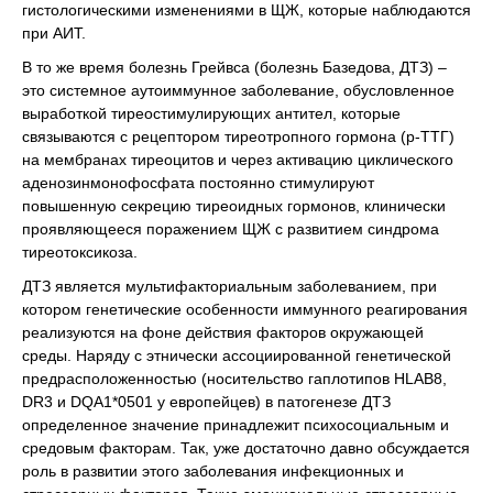
гистологическими изменениями в ЩЖ, которые наблюдаются
при АИТ.
В то же время болезнь Грейвса (болезнь Базедова, ДТЗ) –
это системное аутоиммунное заболевание, обусловленное
выработкой тиреостимулирующих антител, которые
связываются с рецептором тиреотропного гормона (р-ТТГ)
на мембранах тиреоцитов и через активацию циклического
аденозинмонофосфата постоянно стимулируют
повышенную секрецию тиреоидных гормонов, клинически
проявляющееся поражением ЩЖ с развитием синдрома
тиреотоксикоза.
ДТЗ является мультифакториальным заболеванием, при
котором генетические особенности иммунного реагирования
реализуются на фоне действия факторов окружающей
среды. Наряду с этнически ассоциированной генетической
предрасположенностью (носительство гаплотипов HLAB8,
DR3 и DQA1*0501 у европейцев) в патогенезе ДТЗ
определенное значение принадлежит психосоциальным и
средовым факторам. Так, уже достаточно давно обсуждается
роль в развитии этого заболевания инфекционных и