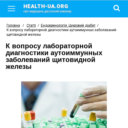
HEALTH-UA.ORG
світ медицини, доступний кожному
Головна
/
Статті
/
Ендокринологія. Цукровий діабет
/
К вопросу лабораторной диагностики аутоиммунных заболеваний
щитовидной железы
К вопросу лабораторной
диагностики аутоиммунных
заболеваний щитовидной
железы