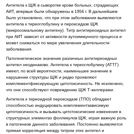
Антитела к ЩЖ в сыворотке крови больных, страдающих
АИТ, впервые были обнаружены в 1956 г. В дальнейшем
было установлено, что при этом заболевании выявляются
антитела к тиреоглобулину и пероксидазе ЩЖ
(микросомальному антигену). Титр антитиреоидных антител
при АИТ зависит от активности аутоиммунного процесса и
может снижаться по мере увеличения длительности
заболевания.
Патогенетическое значение различных антитиреоидных
антител неодинаково. Антитела к тиреоглобулину (АТТГ)
имеют, по всей вероятности, наименьшее значение в
нарушении структуры ЩЖ и редко проявляют
комплементфиксирующую цитотоксичность. Не исключено,
что они способствуют повреждению ЩЖ Т-киллерами.
Антитела к тиреоидной пероксидазе (ТПО) обладают
способностью индуцировать комплементзависимую
цитотоксичность и вызывать цитотоксические изменения в
структурных элементах фолликулов ЩЖ, играя важную роль
в патогенезе данного заболевания. Постоянно выявляется
прямая корреляция между титром этих антител и