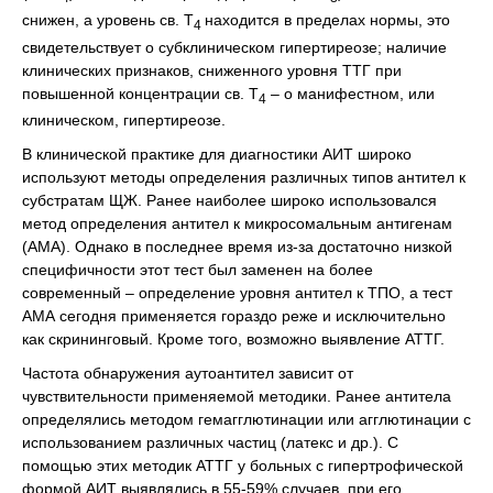
снижен, а уровень св. Т
находится в пределах нормы, это
4
свидетельствует о субклиническом гипертиреозе; наличие
клинических признаков, сниженного уровня ТТГ при
повышенной концентрации св. Т
– о манифестном, или
4
клиническом, гипертиреозе.
В клинической практике для диагностики АИТ широко
используют методы определения различных типов антител к
субстратам ЩЖ. Ранее наиболее широко использовался
метод определения антител к микросомальным антигенам
(АМА). Однако в последнее время из-за достаточно низкой
специфичности этот тест был заменен на более
современный – определение уровня антител к ТПО, а тест
АМА сегодня применяется гораздо реже и исключительно
как скрининговый. Кроме того, возможно выявление АТТГ.
Частота обнаружения аутоантител зависит от
чувствительности применяемой методики. Ранее антитела
определялись методом гемагглютинации или агглютинации с
использованием различных частиц (латекс и др.). С
помощью этих методик АТТГ у больных с гипертрофической
формой АИТ выявлялись в 55-59% случаев, при его