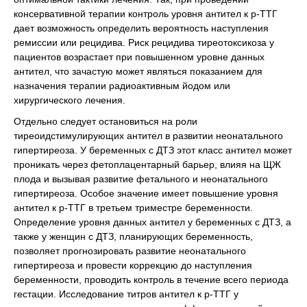
консервативной терапии контроль уровня антител к р-ТТГ
дает возможность определить вероятность наступления
ремиссии или рецидива. Риск рецидива тиреотоксикоза у
пациентов возрастает при повышенном уровне данных
антител, что зачастую может являться показанием для
назначения терапии радиоактивным йодом или
хирургического лечения.
Отдельно следует остановиться на роли
тиреоидстимулирующих антител в развитии неонатального
гипертиреоза. У беременных с ДТЗ этот класс антител может
проникать через фетоплацентарный барьер, влияя на ЩЖ
плода и вызывая развитие фетального и неонатального
гипертиреоза. Особое значение имеет повышение уровня
антител к р-ТТГ в третьем триместре беременности.
Определение уровня данных антител у беременных с ДТЗ, а
также у женщин с ДТЗ, планирующих беременность,
позволяет прогнозировать развитие неонатального
гипертиреоза и провести коррекцию до наступления
беременности, проводить контроль в течение всего периода
гестации. Исследование титров антител к р-ТТГ у