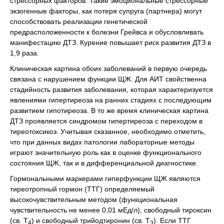
стрессорных факторов. Такие эмоциональные стрессорные
экзогенные факторы, как потеря супруга (партнера) могут
способствовать реализации генетической
предрасположенности к болезни Грейвса и обусловливать
манифестацию ДТЗ. Курение повышает риск развития ДТЗ в
1,9 раза.
Клиническая картина обоих заболеваний в первую очередь
связана с нарушением функции ЩЖ. Для АИТ свойственна
стадийность развития заболевания, которая характеризуется
явлениями гипертиреоза на ранних стадиях с последующим
развитием гипотиреоза. В то же время клиническая картина
ДТЗ проявляется синдромом гипертиреоза с переходом в
тиреотоксикоз. Учитывая сказанное, необходимо отметить,
что при данных видах патологии лабораторные методы
играют значительную роль как в оценке функционального
состояния ЩЖ, так и в дифференциальной диагностике.
Гормональными маркерами гиперфункции ЩЖ являются
тиреотропный гормон (ТТГ) определяемый
высокочувствительным методом (функциональная
чувствительность не менее 0,01 мЕд/л), свободный тироксин
(св. Т
) и свободный трийодтиронин (св. Т
). Если ТТГ
4
3