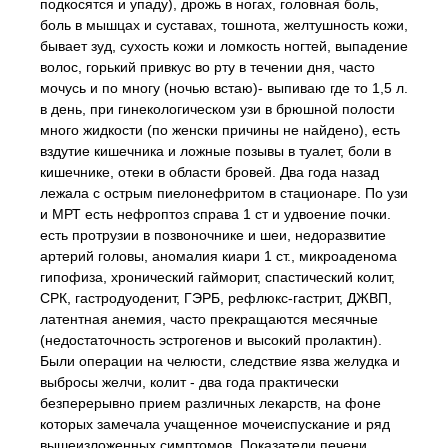
подкосятся и упаду), дрожь в ногах, головная боль,
боль в мышцах и суставах, тошнота, желтушность кожи,
бывает зуд, сухость кожи и ломкость ногтей, выпадение
волос, горький привкус во рту в течении дня, часто
мочусь и по многу (ночью встаю)- выпиваю где то 1,5 л.
в день, при гинекологическом узи в брюшной полости
много жидкости (по женски причины не найдено), есть
вздутие кишечника и ложные позывы в туалет, боли в
кишечнике, отеки в области бровей. Два года назад
лежала с острым пиелонефритом в стационаре. По узи
и МРТ есть нефроптоз справа 1 ст и удвоение почки.
есть протрузии в позвоночнике и шеи, недоразвитие
артерий головы, аномалия киари 1 ст., микроаденома
гипофиза, хронический гайморит, спастический колит,
СРК, гастродуоденит, ГЭРБ, рефлюкс-гастрит, ДЖВП,
латентная анемия, часто прекращаются месячные
(недостаточность эстрогенов и высокий пролактин).
Были операции на челюсти, следствие язва желудка и
выбросы желчи, колит - два года практически
безперерывно прием различных лекарств, на фоне
которых замечала учащенное мочеиспускание и ряд
вышеизложенных симптомов. Показатели печени