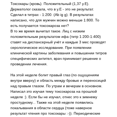
Токсокары (кровь). Положительный (1,37 у.Е).
Дерматолог сказала, что в у.Е - это не результат.
Сделал в титрах - 1:200. (Ab ig g). В результатах
написано, что для мужчин можно меньше 1:800. То
есть получается токсокароза нет?
В то же время вычитал такое. Лиц с низким
положительным результатом ифа (титр 1:200-1:400)
ставят на диспансерный учёт и каждые 3 мес проводят
серологическое исследование. При появлении
клинической картины заболевания и повышении титров
специфических антител, врач принимает решение о
проведении лечения.
На этой неделе болит правый глаз (по ощущениям
внутри вверху) и область между бровью и переносицей
над правым глазом. По утрам и вечерам в основном.
Написал это изучая тему токсокароза на прошлой
неделе :). Если бы не изучал, отнес это к зимнему
простудному... Также на этой неделе появились
покалывания в области сердца (тоже наверное
результат чтения про токсокары :-)). Периодические