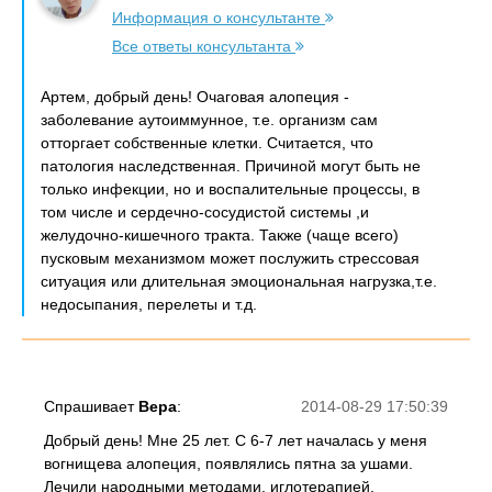
Информация о консультанте
Все ответы консультанта
Артем, добрый день! Очаговая алопеция -
заболевание аутоиммунное, т.е. организм сам
отторгает собственные клетки. Считается, что
патология наследственная. Причиной могут быть не
только инфекции, но и воспалительные процессы, в
том числе и сердечно-сосудистой системы ,и
желудочно-кишечного тракта. Также (чаще всего)
пусковым механизмом может послужить стрессовая
ситуация или длительная эмоциональная нагрузка,т.е.
недосыпания, перелеты и т.д.
Спрашивает
Вера
:
2014-08-29 17:50:39
Добрый день! Мне 25 лет. С 6-7 лет началась у меня
вогнищева алопеция, появлялись пятна за ушами.
Лечили народными методами, иглотерапией,