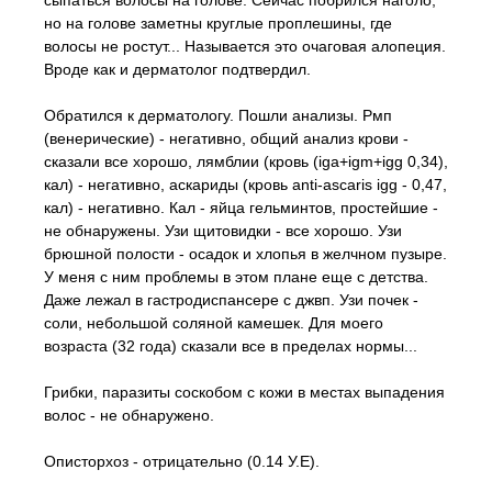
сыпаться волосы на голове. Сейчас побрился наголо,
но на голове заметны круглые проплешины, где
волосы не ростут... Называется это очаговая алопеция.
Вроде как и дерматолог подтвердил.
Обратился к дерматологу. Пошли анализы. Рмп
(венерические) - негативно, общий анализ крови -
сказали все хорошо, лямблии (кровь (iga+igm+igg 0,34),
кал) - негативно, аскариды (кровь anti-ascaris igg - 0,47,
кал) - негативно. Кал - яйца гельминтов, простейшие -
не обнаружены. Узи щитовидки - все хорошо. Узи
брюшной полости - осадок и хлопья в желчном пузыре.
У меня с ним проблемы в этом плане еще с детства.
Даже лежал в гастродиспансере с джвп. Узи почек -
соли, небольшой соляной камешек. Для моего
возраста (32 года) сказали все в пределах нормы...
Грибки, паразиты соскобом с кожи в местах выпадения
волос - не обнаружено.
Описторхоз - отрицательно (0.14 У.Е).