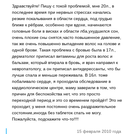
Здравствуйте! Пишу с токой проблемой, мне 20л., в
последнее время при нервных стрессах начались
резкие покалывания в области сердца, под грудью
ближе к рёбрам, особенно при вдохе, начинаются
головные боли в висках и области лба,ухудшился сон,
очень плохие сны снятся,часто повышенное давление,
так же очень повышенно выпадение волос на голове и
одной брови. Такая проблема с бровью была в 17л.,
дерматолог приписал витамины для роста волос и
бальзам, который втирала в бровь, и врач направил к
невропатологу, а он приписал антидерессанты, что бы
лучше спала и меньше переживала. В 16л. тоже
побаливало сердце, я проходила обследование в
кардиологическом центре, маму заверили в том, что
причин для беспокойства нет, что это просто
переходной период и это со временем пройдёт! Это не
проходит, у меня постоянно очень раздражительное
состояние,иногда без таблеток спать не могу.
Пожалуйста, подскажите что-то!!!!
15 февраля 2010 года