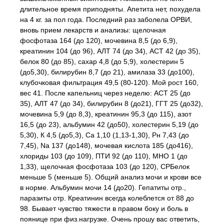
длительное время приподняты. Апетита нет, похудела
на 4 кг. за пол года. Последний раз заболела ОРВИ,
вновь прием лекарств и анализы: щелочная
фосфотаза 164 (до 120), мочевина 8,5 (до 6,9),
креатинин 104 (до 96), АЛТ 74 (до 34), АСТ 42 (до 35),
белок 80 (до 85), сахар 4,8 (до 5,9), холестерин 5
(до5,30), билирубин 8,7 (до 21), амилаза 33 (до100),
клубочковая фильтрация 49,5 (80-120). Мой рост 160,
вес 41. После капельниц через неделю: АСТ 25 (до
35), АЛТ 47 (до 34), билирубин 8 (до21), ГГТ 25 (до32),
мочевина 5,9 (до 8,3), креатинин 95,3 (до 115), азот
16,5 (до 23), альбумин 42 (до50), холестерин 5,19 (до
5,30), К 4,5 (до5,3), Ca 1,10 (1,13-1,30), Рн 7,43 (до
7,45), Na 137 (до148), мочевая кислота 185 (до416),
хлориды 103 (до 109), ПТИ 92 (до 110), МНО 1 (до
1,33), щелочная фосфотаза 103 (до 120), СРБелок
меньше 5 (меньше 5). Общий анализ мочи и крови все
в норме. Альбумин мочи 14 (до20). Гепатиты отр.,
паразиты отр. Креатинин всегда колеблется от 88 до
98. Бывает чувство тяжести в правом боку и боль в
поянице при физ.нагрузке. Очень прошу вас ответить,