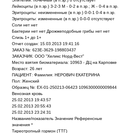
Эпителий: почечный (в п.зр.) 0 отсутствует
Лейкоциты (в п.зр.) 3-2-3 М - 0-2 в п.зр.; Ж - 0-4 в п.зр.
Эритроциты: неизмененные (в п.зр.) 0-0-1 0-4 в п.зр.
Эритроциты: измененные (в п.зр.) 0-0-0 отсутствуют
Соли нет нет
Бактерии нет нет Дрожжеподобные грибы нет нет
Слизь 1+ до 1+
Отчет создан: 15.03.2013 19:41:16
ЗАКАЗ №: 623E-3629-198803437
ЗАКАЗЧИК: ООО "Хеликс Норд-Вест"
Место взятия биоматериала: 10963 - ДЦ на Карповке
Возраст: 26 лет
ПАЦИЕНТ: Фамилия: НЕРОВИЧ ЕКАТЕРИНА
Пол: Женский
Образец №: EX-01-250213-06423 1096300000009844
Венозная кровь
25.02.2013 19:43:57
25.02.2013 20:55:43
25.02.2013 23:24:31
Название/показатель Значение Референсные
значения *
Тиреотропный гормон (ТТГ)