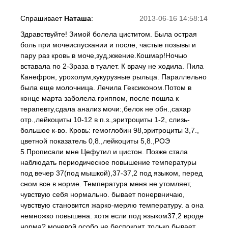
Спрашивает
Наташа
:
2013-06-16 14:58:14
Здравствуйте! Зимой болела циститом. Была острая
боль при мочеиспускании и после, частые позывы и
пару раз кровь в моче,зуд,жжение.Кошмар!Ночью
вставала по 2-3раза в туалет. К врачу не ходила. Пила
Канефрон, урохолум,кукурузные рыльца. Параллельно
была еще молочница. Лечила Гексиконом.Потом в
конце марта заболела гриппом, после пошла к
терапевту,сдала анализ мочи:,белок не обн.,сахар
отр.,лейкоциты 10-12 в п.з.,эритроциты 1-2, слизь-
большое к-во. Кровь: гемоглобин 98,эритроциты 3,7.,
цветной показатель 0,8.,лейкоциты 5,8.,РОЭ
5.Прописали мне Цефутил и цистон. Позже стала
наблюдать периодическое повышение температуры
под вечер 37(под мышкой),37-37,2 под языком, перед
сном все в норме. Температура меня не утомляет,
чувствую себя нормально. бывает понервничаю,
чувствую становится жарко-меряю температуру. а она
немножко повышена. хотя если под языком37,2 вроде
норма? мочевой особо не беспокоит, только бывает