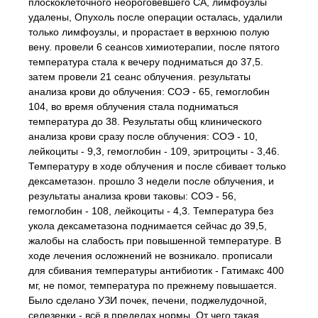
плоскоклеточного неороговевшего СА, лимфоузлы
удалены, Опухоль после операции осталась, удалили
только лимфоузлы, и прорастает в верхнюю полую
вену. провели 6 сеансов химиотерапии, после пятого
температура стала к вечеру подниматься до 37,5.
затем провели 21 сеанс облучения. результаты
анализа крови до облучения: СОЭ - 65, гемоглобин
104, во время облучения стала подниматься
температура до 38. Результаты общ клинического
анализа крови сразу после облучения: СОЭ - 10,
лейкоциты - 9,3, гемоглобин - 109, эритроциты - 3,46.
Температуру в ходе облучения и после сбивает только
дексаметазон. прошло 3 недели после облучения, и
результаты анализа крови таковы: СОЭ - 56,
гемоглобин - 108, лейкоциты - 4,3. Температура без
укола дексаметазона поднимается сейчас до 39,5,
жалобы на слабость при повышенной температуре. В
ходе лечения осложнений не возникало. прописали
для сбивания температуры антибиотик - Гатимакс 400
мг, не помог, температура по прежнему повышается.
Было сделано УЗИ почек, печени, поджелудочной,
селезенки - всё в пределах нормы. От чего такая