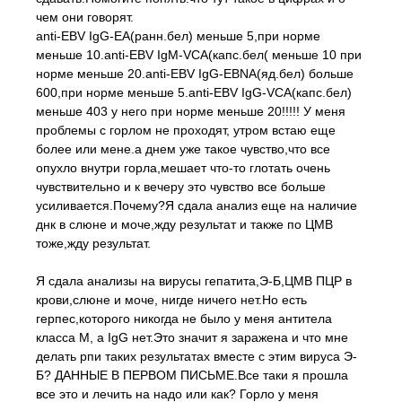
чем они говорят.
anti-EBV IgG-EA(ранн.бел) меньше 5,при норме
меньше 10.anti-EBV IgM-VCA(капс.бел( меньше 10 при
норме меньше 20.anti-EBV IgG-EВNA(яд.бел) больше
600,при норме меньше 5.anti-EBV IgG-VCA(капс.бел)
меньше 403 у него при норме меньше 20!!!!! У меня
проблемы с горлом не проходят, утром встаю еще
более или мене.а днем уже такое чувство,что все
опухло внутри горла,мешает что-то глотать очень
чувствительно и к вечеру это чувство все больше
усиливается.Почему?Я сдала анализ еще на наличие
днк в слюне и моче,жду результат и также по ЦМВ
тоже,жду результат.
Я сдала анализы на вирусы гепатита,Э-Б,ЦМВ ПЦР в
крови,слюне и моче, нигде ничего нет.Но есть
герпес,которого никогда не было у меня антитела
класса М, а IgG нет.Это значит я заражена и что мне
делать рпи таких результатах вместе с этим вируса Э-
Б? ДАННЫЕ В ПЕРВОМ ПИСЬМЕ.Все таки я прошла
все это и лечить на надо или как? Горло у меня