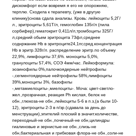
дискомфорт если вовремя я его не опорожняю,
терплю. Сходила к терапевту, (уже в другую
клинику)снова сдала анализы. Кровь: лейкоциты 5,2Г/
л., эритроциты 5,61Т/л, гемоглобин 135г/л (пила
сорбифер),гематокрит 0,411л/л,тромбоциты 325Г/
л,средний обьем эритроцита 73фл,среднее
соднржание Hb в эритроците24,1пг,сред.концентрация
Hb в эритр.328г/л. распределение эритр.по объему
22,9%, лимфоциты 37,6%. моноциты 5,0%,
гранулоциты 57,4%, СОЭ 4мм/час. Лейкоформула:
эозинофилы 0%,палочкоядерные нейтрофилы
-,сегментоядерные нейтрофилы 58%,лимфоциты
39%,моноциты 3%, базофилы
-,метамиелоциты-,миелоциты-. Моча: цвет-светло-
жел.,прозрачная, реакция Рh кислая, белок не
обн.,глюкоза-не обн.,лейкоциты 5-6 в п.з,(а были 10-
12), эритроциты 2-3 в п/зр.(сдавала за день до
менструации),эпителий плоский в значит.количестве,
переходный-не обн.,почечный-не обн,цилиндры
гиалиновые и зернистые-не обн.,слизь-не
обн,бактериальная и грибковая флора-не обн.,соли-не