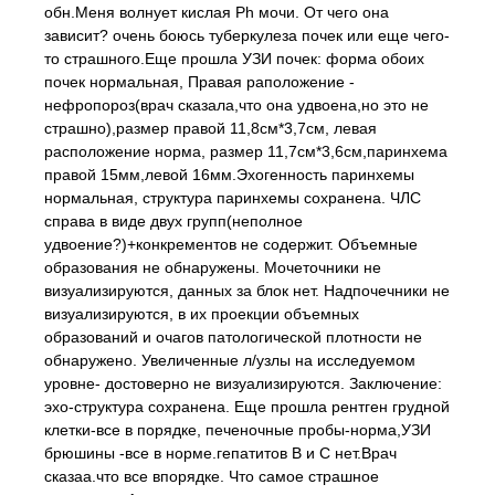
обн.Меня волнует кислая Ph мочи. От чего она
зависит? очень боюсь туберкулеза почек или еще чего-
то страшного.Еще прошла УЗИ почек: форма обоих
почек нормальная, Правая раположение -
нефропороз(врач сказала,что она удвоена,но это не
страшно),размер правой 11,8см*3,7см, левая
расположение норма, размер 11,7см*3,6см,паринхема
правой 15мм,левой 16мм.Эхогенность паринхемы
нормальная, структура паринхемы сохранена. ЧЛС
справа в виде двух групп(неполное
удвоение?)+конкрементов не содержит. Объемные
образования не обнаружены. Мочеточники не
визуализируются, данных за блок нет. Надпочечники не
визуализируются, в их проекции объемных
образований и очагов патологической плотности не
обнаружено. Увеличенные л/узлы на исследуемом
уровне- достоверно не визуализируются. Заключение:
эхо-структура сохранена. Еще прошла рентген грудной
клетки-все в порядке, печеночные пробы-норма,УЗИ
брюшины -все в норме.гепатитов В и С нет.Врач
сказаа.что все впорядке. Что самое страшное