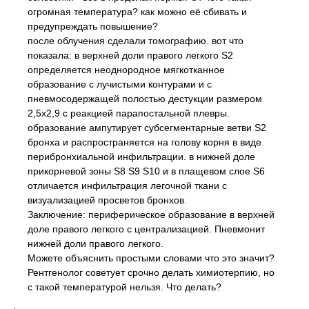
огромная температура? как можно её сбивать и
предупреждать повышение?
после облучения сделали томографию. вот что
показала: в верхней доли правого легкого S2
определяется неоднородное мягкотканное
образование с лучистыми контурами и с
пневмосодержащей полостью дестукции размером
2,5х2,9 с реакцией парапостальной плевры.
образование ампутирует субсегментарные ветви S2
бронха и распространяется на голову корня в виде
перибронхиальной инфильтрации. в нижней доле
прикорневой зоны S8 S9 S10 и в плащевом слое S6
отличается инфильтрация легочной ткани с
визуализацией просветов бронхов.
Заключение: периферическое образование в верхней
доле правого легкого с централизацией. Пневмонит
нижней доли правого легкого.
Можете объяснить простыми словами что это значит?
Рентгенолог советует срочно делать химиотерпию, но
с такой температурой нельзя. Что делать?