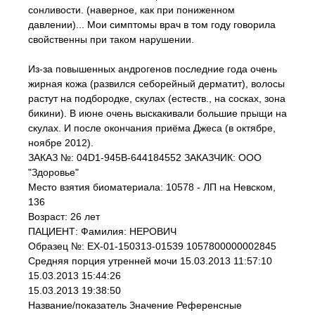
сонливости. (наверное, как при пониженном
давлении)... Мои симптомы врач в том году говорила
свойственны при таком нарушении.
Из-за повышенных андрогенов последние года очень
жирная кожа (развился себорейный дерматит), волосы
растут на подбородке, скулах (естеств., на сосках, зона
бикини). В июне очень выскакивали большие прыщи на
скулах. И после окончания приёма Джеса (в октябре,
ноябре 2012).
ЗАКАЗ №: 04D1-945B-644184552 ЗАКАЗЧИК: ООО
"Здоровье"
Место взятия биоматериала: 10578 - ЛП на Невском,
136
Возраст: 26 лет
ПАЦИЕНТ: Фамилия: НЕРОВИЧ
Образец №: EX-01-150313-01539 1057800000002845
Средняя порция утренней мочи 15.03.2013 11:57:10
15.03.2013 15:44:26
15.03.2013 19:38:50
Название/показатель Значение Референсные