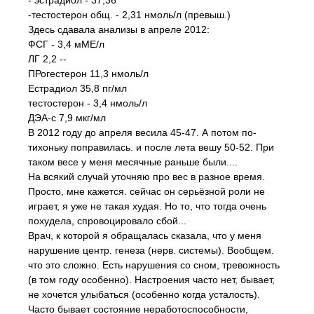
- эстрадиол - 37,36
-тестостерон общ. - 2,31 нмоль/л (превыш.)
Здесь сдавала анализы в апреле 2012:
ФСГ - 3,4 мМЕ/л
ЛГ 2,2 --
ПРогестерон 11,3 нмоль/л
Естрадиол 35,8 пг/мл
тестостерон - 3,4 нмоль/л
ДЭА-с 7,9 мкг/мл
В 2012 году до апреля весила 45-47. А потом по-
тихоньку поправилась. и после лета вешу 50-52. При
таком весе у меня месячные раньше были....
На всякий случай уточняю про вес в разное время.
Просто, мне кажется. сейчас он серьёзной роли не
играет, я уже не такая худая. Но то, что тогда очень
похудела, спровоцировало сбой...
Врач, к которой я обращалась сказала, что у меня
нарушение центр. генеза (нерв. системы). Вообщем.
что это сложно. Есть нарушения со сном, тревожность
(в том году особенно). Настроения часто нет, бывает,
не хочется улыбаться (особенно когда усталость).
Часто бывает состояние неработоспособности,