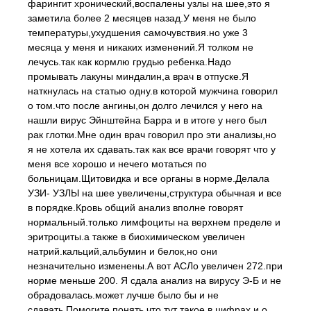
фарингит хронический,воспалены узлы на шее,это я
заметила более 2 месяцев назад.У меня не было
температуры,ухудшения самочувствия.но уже 3
месяца у меня и никаких изменений.Я толком не
лечусь.так как кормлю грудью ребенка.Надо
промывать лакуны миндалин,а врач в отпуске.Я
наткнулась на статью одну.в которой мужчина говорил
о том.что после ангины,он долго лечился у него на
нашли вирус Эйнштейна Барра и в итоге у него был
рак глотки.Мне один врач говорил про эти анализы,но
я не хотела их сдавать.так как все врачи говорят что у
меня все хорошо и нечего мотаться по
больницам.Щитовидка и все органы в норме.Делала
УЗИ- УЗЛЫ на шее увеличены,структура обычная и все
в порядке.Кровь общий анализ вполне говорят
нормальный.только лимфоциты на верхнем пределе и
эритроциты.а также в биохимическом увеличен
натрий.кальций,альбумин и белок,но они
незначительно изменены.А вот АСЛо увеличен 272.при
норме меньше 200. Я сдала анализ на вирусу Э-Б и не
обрадовалась.может лучше было бы и не
сдавать.Помогите понять.что тут такое в цифрах и о