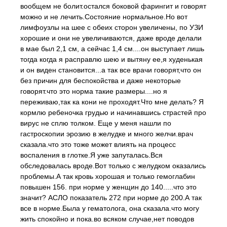
вообщем не болит.остался боковой фарингит и говорят
можно и не лечить.Состояние нормальное.Но вот
лимфоузлы на шее с обеих сторон увеличены, по УЗИ
хорошие и они не увеличиваются, даже вроде делали
в мае был 2,1 см, а сейчас 1,4 см....он выступает лишь
тогда когда я расправлю шею и вытяну ее,я худенькая
и он виден становится...а так все врачи говорят,что он
без причин для беспокойства и даже некоторые
говорят.что это норма такие размеры....но я
переживаю,так ка кони не проходят.Что мне делать? Я
кормлю ребеночка грудью и начинавшись страстей про
вирус не сплю толком. Еще у меня нашли по
гастроскопии эрозию в желудке и много желчи.врач
сказала.что это тоже может влиять на процесс
воспаления в глотке.Я уже запуталась.Вся
обследовалась вроде.Вот только с желудком оказались
проблемы.А так кровь хорошая и только гемоглабин
повышен 156. при норме у женщин до 140.....что это
значит? АСЛО показатель 272 при норме до 200.А так
все в норме.Была у гематолога, она сказала.что могу
жить спокойно и пока.во всяком случае,нет поводов