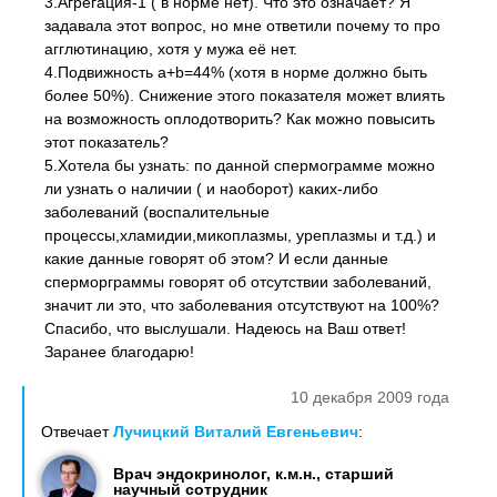
3.Агрегация-1 ( в норме нет). Что это означает? Я
задавала этот вопрос, но мне ответили почему то про
агглютинацию, хотя у мужа её нет.
4.Подвижность a+b=44% (хотя в норме должно быть
более 50%). Снижение этого показателя может влиять
на возможность оплодотворить? Как можно повысить
этот показатель?
5.Хотела бы узнать: по данной спермограмме можно
ли узнать о наличии ( и наоборот) каких-либо
заболеваний (воспалительные
процессы,хламидии,микоплазмы, уреплазмы и т.д.) и
какие данные говорят об этом? И если данные
сперморграммы говорят об отсутствии заболеваний,
значит ли это, что заболевания отсутствуют на 100%?
Спасибо, что выслушали. Надеюсь на Ваш ответ!
Заранее благодарю!
10 декабря 2009 года
Отвечает
Лучицкий Виталий Евгеньевич
:
Врач эндокринолог, к.м.н., старший
научный сотрудник