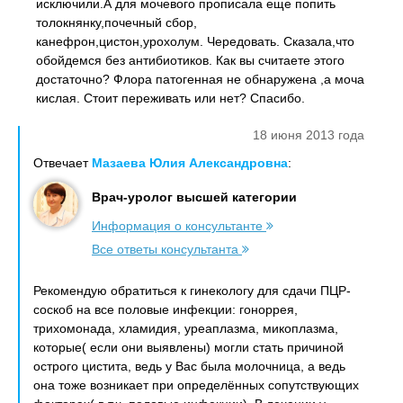
исключили.А для мочевого прописала еще попить
толокнянку,почечный сбор,
канефрон,цистон,урохолум. Чередовать. Сказала,что
обойдемся без антибиотиков. Как вы считаете этого
достаточно? Флора патогенная не обнаружена ,а моча
кислая. Стоит переживать или нет? Спасибо.
18 июня 2013 года
Отвечает
Мазаева Юлия Александровна
:
Врач-уролог высшей категории
Информация о консультанте
Все ответы консультанта
Рекомендую обратиться к гинекологу для сдачи ПЦР-
соскоб на все половые инфекции: гоноррея,
трихомонада, хламидия, уреаплазма, микоплазма,
которые( если они выявлены) могли стать причиной
острого цистита, ведь у Вас была молочница, а ведь
она тоже возникает при определённых сопутствующих