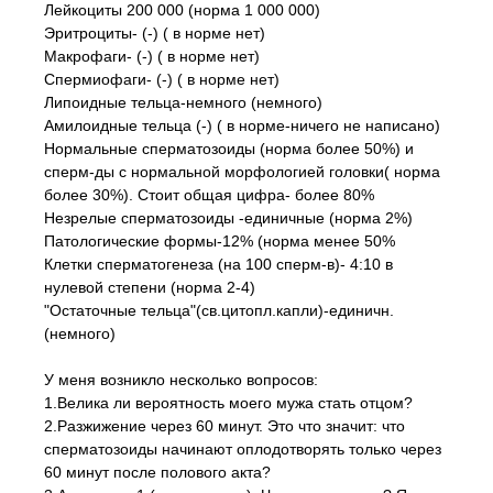
Лейкоциты 200 000 (норма 1 000 000)
Эритроциты- (-) ( в норме нет)
Макрофаги- (-) ( в норме нет)
Спермиофаги- (-) ( в норме нет)
Липоидные тельца-немного (немного)
Амилоидные тельца (-) ( в норме-ничего не написано)
Нормальные сперматозоиды (норма более 50%) и
сперм-ды с нормальной морфологией головки( норма
более 30%). Стоит общая цифра- более 80%
Незрелые сперматозоиды -единичные (норма 2%)
Патологические формы-12% (норма менее 50%
Клетки сперматогенеза (на 100 сперм-в)- 4:10 в
нулевой степени (норма 2-4)
"Остаточные тельца"(св.цитопл.капли)-единичн.
(немного)
У меня возникло несколько вопросов:
1.Велика ли вероятность моего мужа стать отцом?
2.Разжижение через 60 минут. Это что значит: что
сперматозоиды начинают оплодотворять только через
60 минут после полового акта?