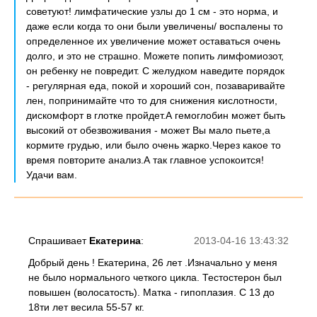
советуют! лимфатические узлы до 1 см - это норма, и
даже если когда то они были увеличены/ воспалены то
определенное их увеличение может оставаться очень
долго, и это не страшно. Можете попить лимфомиозот,
он ребенку не повредит. С желудком наведите порядок
- регулярная еда, покой и хороший сон, позаваривайте
лен, попринимайте что то для снижения кислотности,
дискомфорт в глотке пройдет.А гемоглобин может быть
высокий от обезвоживания - может Вы мало пьете,а
кормите грудью, или было очень жарко.Через какое то
время повторите анализ.А так главное успокоится!
Удачи вам.
Спрашивает
Екатерина
:
2013-04-16 13:43:32
Добрый день ! Екатерина, 26 лет .Изначально у меня
не было нормального четкого цикла. Тестостерон был
повышен (волосатость). Матка - гипоплазия. С 13 до
18ти лет весила 55-57 кг.