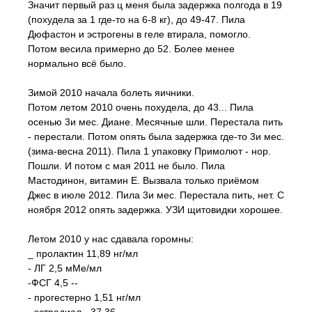
Значит первый раз ц меня была задержка полгода в 19
(похудела за 1 где-то на 6-8 кг), до 49-47. Пила
Дюфастон и эстрогены в геле втирала, помогло.
Потом весила примерно до 52. Более менее
нормально всё было.
Зимой 2010 начала болеть яичники.
Потом летом 2010 очень похудела, до 43... Пила
осенью 3и мес. Диане. Месячные шли. Перестала пить
- перестали. Потом опять была задержка где-то 3и мес.
(зима-весна 2011). Пила 1 упаковку Примолют - нор.
Пошли. И потом с мая 2011 не было. Пила
Мастодинон, витамин Е. Вызвала только приёмом
Джес в июле 2012. Пила 3и мес. Перестала пить, нет. С
ноября 2012 опять задержка. УЗИ щитовидки хорошее.
Летом 2010 у нас сдавала горомны:
_ пролактин 11,89 нг/мл
- ЛГ 2,5 мМе/мл
-ФСГ 4,5 --
- прогестерно 1,51 нг/мл